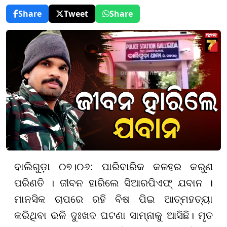
Share
Tweet
Share
ବାଲିଗୁଡ଼ା ୦୭।୦୬: ପାରିବାରିକ କଳହର କରୁଣ
ପରିଣତି । ଜୀବନ ହାରିଲେ ସିଆରପିଏଫ୍ ଯବାନ ।
ମାନସିକ ଚାପରେ ରହି ବିଷ ପିଇ ଆତ୍ମହତ୍ୟା
କରିଥିବା ଭଳି ଦୁଃଖଦ ଘଟଣା ସାମ୍ନାକୁ ଆସିଛି। ମୃତ