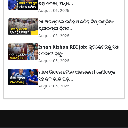
ବଡ଼ ଝଟକା, ଅନ୍ଧ...
August 06, 2026
୧୫ ଅଗଷ୍ଟରେ ଇତିହାସ ରଚିବ ଟିମ୍ ଇଣ୍ଡିଆ:
ଶ୍ରୀଲଙ୍କା ବିପକ...
August 05, 2026
Ishan Kishan RBI job: କ୍ରିକେଟରରୁ ସିଧା
ସରକାରୀ ବାବୁ:...
August 05, 2026
ମାସେ ଭିତରେ ହଟିବେ ଅଗରକର ! ରୋହିତଙ୍କ
ସହ କଳି ଭାରି ପଡ଼...
August 05, 2026