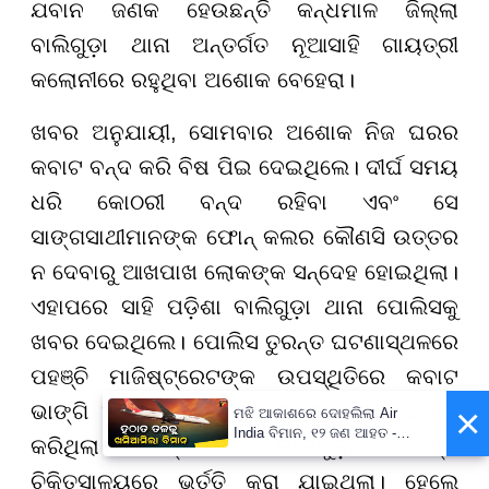
ଯବାନ ଜଣକ ହେଉଛନ୍ତି କନ୍ଧମାଳ ଜିଲ୍ଲା
ବାଲିଗୁଡ଼ା ଥାନା ଅନ୍ତର୍ଗତ ନୂଆସାହି ଗାୟତ୍ରୀ
କଲୋନୀରେ ରହୁଥିବା ଅଶୋକ ବେହେରା।
ଖବର ଅନୁଯାୟୀ, ସୋମବାର ଅଶୋକ ନିଜ ଘରର
କବାଟ ବନ୍ଦ କରି ବିଷ ପିଇ ଦେଇଥିଲେ। ଦୀର୍ଘ ସମୟ
ଧରି କୋଠରୀ ବନ୍ଦ ରହିବା ଏବଂ ସେ
ସାଙ୍ଗସାଥୀମାନଙ୍କ ଫୋନ୍ କଲର କୌଣସି ଉତ୍ତର
ନ ଦେବାରୁ ଆଖପାଖ ଲୋକଙ୍କ ସନ୍ଦେହ ହୋଇଥିଲା।
ଏହାପରେ ସାହି ପଡ଼ିଶା ବାଲିଗୁଡ଼ା ଥାନା ପୋଲିସକୁ
ଖବର ଦେଇଥିଲେ। ପୋଲିସ ତୁରନ୍ତ ଘଟଣାସ୍ଥଳରେ
ପହଞ୍ଚି ମାଜିଷ୍ଟ୍ରେଟଙ୍କ ଉପସ୍ଥିତିରେ କବାଟ
×
ଭାଙ୍ଗି ଅଶୋକଙ୍କୁ ମୁମୂର୍ଷୁ ଅବସ୍ଥାରେ ଉଦ୍ଧାର
ମଝି ଆକାଶରେ ଦୋହଲିଲା Air
India ବିମାନ, ୧୨ ଜଣ ଆହତ -
କରିଥିଲା। ଚିକିତ୍ସା ପାଇଁ ବାଲିଗୁଡ଼ା ଉପଖଣ୍ଡ
PrameyaNews7
ଚିକିତ୍ସାଳୟରେ ଭର୍ତ୍ତି କରା ଯାଇଥିଲା। ହେଲେ