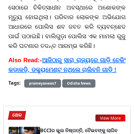
ସେଠାରେ ଚିକିତ୍ସାଧୀନ ଅବସ୍ଥାରେ ଅଶୋକଙ୍କ
ମୃତ୍ୟୁ ହୋଇଥିଲା। ପରିବାର ଲୋକଙ୍କ ଅଭିଯୋଗ
ଆଧାରରେ ପୋଲିସ ଶବ ଜବତ କରି ବ୍ୟବଚ୍ଛେଦ
ପାଇଁ ପଠାଇଛି। ବାଲିଗୁଡ଼ା ପୋଲିସ ଏକ ମାମଲା ରୁଜୁ
କରି ଘଟଣାର ତଦନ୍ତ ଆରମ୍ଭ କରିଛି।
Also Read:-
ଆଜିଠାରୁ ସାରା ରାଜ୍ୟରେ ଗାଡ଼ି ଚେକିଂ
କଡ଼ାକଡ଼ି, ଡକ୍ୟୁମେଣ୍ଟ ନଥିଲେ ଚାଲିବନି ଗାଡ଼ି !
Tags:
prameyanews7
Odisha News
ଖେଳ
View More
BCCIର ଭୁଲ ନିଷ୍ପତ୍ତି, ବୈଭବଙ୍କୁ ଲାଗିବ