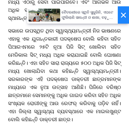
ମଧ୍ୟ ଏଠାରୁ ସେବା ପାଇପାରିବେ। ଏବଂ ଆଗଭଳି ଆଉ
ଅଧିକ ସଂଖ୍ୟକ ରୋଗୀ କଟକ ବା ଅନ୍ୟ ସ୍ଥାନରୁ
×
ବୈତରଣୀରେ ସ୍ଥିତି ସୁଧୁରିନି, ଏପଟେ
ସ୍ଥାନାନ୍ତର ହେବେ ନାହିଁ ବୋଲି କହିଛନ୍ତି ମୁଖ୍ୟମନ୍ତ୍ରୀ ।
ଫୁଲିଲାଣି ସାଳନ୍ଦୀ ଓ ଶାଖା, ବଢ଼ୁଛି
ବନ୍ୟା ଭୟ
ସଭାରେ ଉପସ୍ଥିତ ଥିବା ସ୍ୱାସ୍ଥ୍ୟମନ୍ତ୍ରୀ ନିଜ ଭାଷଣରେ
ଏହାକୁ ଏକ ଯୁଗାନ୍ତକାରୀ ପଦକ୍ଷେପ ବୋଲି କହିବା ସହିତ
ପିଆରଏମରେ ୨୫ଟି ନୂଆ ପିଜି ସିଟ୍ ଖୋଲିବା ସହିତ
ମେଡିକାଲ ସିଟ୍ ମଧ୍ୟ ଅଧିକ କରାଯାଇଛି ବୋଲି ଘୋଷଣା
କରିଛନ୍ତି। ଏହା ସହିତ ସାରା ରାଜ୍ୟରେ ୫୦୦ ଅଧିକ ପିଜି ସିଟ୍
ମଧ୍ୟ ଖୋଲାଯିବା କଥା କହିଛନ୍ତି ସ୍ୱାସ୍ଥ୍ୟମନ୍ତ୍ରୀ।
ସରକାରଙ୍କ ଏହି ପଦକ୍ଷେପ ଡାକ୍ତରୀ ଛାତ୍ରମାନଙ୍କ
ମଧ୍ୟରେ ଏକ ନୁଆ ଉତ୍ସାହ ଆଣିଛି। ପିଜିରେ ବରିଷ୍ଠ
ଛାତ୍ରମାନେ ସେମାନଙ୍କୁ ଅଧିକ ଗାଇଡ କରିବା ସହିତ ଅଧିକ
ସଂଖ୍ୟକ ରୋଗୀଙ୍କୁ ଆଉ ରେଫର୍ କରିବାକୁ ପଡ଼ିବ ନାହିଁ।
ଏହା ଜିଲ୍ଲା ସ୍ୱାସ୍ଥ୍ୟ ବ୍ୟବସ୍ଥାରେ ଏକ ମାଇଲଖୁଣ୍ଟ
ବୋଲି କହିଛନ୍ତି ଡାକ୍ତରୀ ଛାତ୍ର।