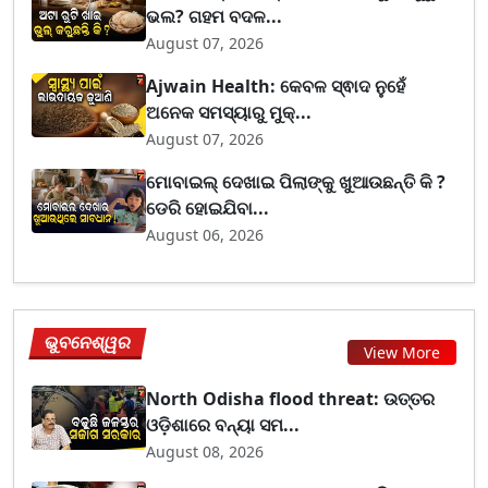
ଭଲ? ଗହମ ବଦଳ...
August 07, 2026
Ajwain Health: କେବଳ ସ୍ଵାଦ ନୁହେଁ
ଅନେକ ସମସ୍ୟାରୁ ମୁକ୍...
August 07, 2026
ମୋବାଇଲ୍ ଦେଖାଇ ପିଲାଙ୍କୁ ଖୁଆଉଛନ୍ତି କି ?
ଡେରି ହୋଇଯିବା...
August 06, 2026
ଭୁବନେଶ୍ୱର
View More
North Odisha flood threat: ଉତ୍ତର
ଓଡ଼ିଶାରେ ବନ୍ୟା ସମ...
August 08, 2026