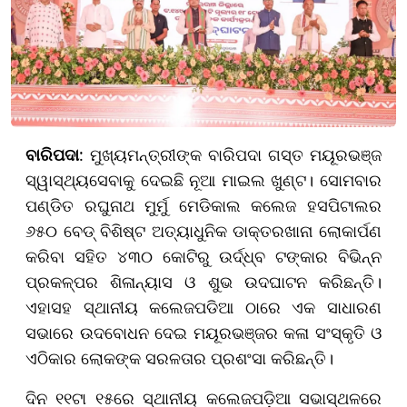
ବାରିପଦା
: ମୁଖ୍ୟମନ୍ତ୍ରୀଙ୍କ ବାରିପଦା ଗସ୍ତ ମୟୂରଭଞ୍ଜ
ସ୍ୱାସ୍ଥ୍ୟସେବାକୁ ଦେଇଛି ନୂଆ ମାଇଲ ଖୁଣ୍ଟ। ସୋମବାର
ପଣ୍ଡିତ ରଘୁନାଥ ମୁର୍ମୁ ମେଡିକାଲ କଲେଜ ହସପିଟାଲର
୬୫୦ ବେଡ୍ ବିଶିଷ୍ଟ ଅତ୍ୟାଧୁନିକ ଡାକ୍ତରଖାନା ଲୋକାର୍ପଣ
କରିବା ସହିତ ୪୩୦ କୋଟିରୁ ଉର୍ଦ୍ଧ୍ବ ଟଙ୍କାର ବିଭିନ୍ନ
ପ୍ରକଳ୍ପର ଶିଳାନ୍ୟାସ ଓ ଶୁଭ ଉଦଘାଟନ କରିଛନ୍ତି।
ଏହାସହ ସ୍ଥାନୀୟ କଲେଜପଡିଆ ଠାରେ ଏକ ସାଧାରଣ
ସଭାରେ ଉଦବୋଧନ ଦେଇ ମୟୂରଭଞ୍ଜର କଳା ସଂସ୍କୃତି ଓ
ଏଠିକାର ଲୋକଙ୍କ ସରଳତାର ପ୍ରଶଂସା କରିଛନ୍ତି।
ଦିନ ୧୧ଟା ୧୫ରେ ସ୍ଥାନୀୟ କଲେଜପଡ଼ିଆ ସଭାସ୍ଥଳରେ