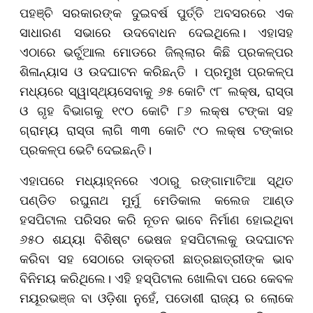
ପହଞ୍ଚି ସରକାରଙ୍କ ଦୁଇବର୍ଷ ପୁର୍ତ୍ତି ଅବସରରେ ଏକ
ସାଧାରଣ ସଭାରେ ଉଦବୋଧନ ଦେଇଥିଲେ। ଏହାସହ
ଏଠାରେ ଭର୍ଚୁଆଲ ମୋଡରେ ଜିଲ୍ଲାର କିଛି ପ୍ରକଳ୍ପର
ଶିଳାନ୍ୟାସ ଓ ଉଦଘାଟନ କରିଛନ୍ତି । ପ୍ରମୁଖ ପ୍ରକଳ୍ପ
ମଧ୍ୟରେ ସ୍ୱାସ୍ଥ୍ୟସେବାକୁ ୬୫ କୋଟି ୯୮ ଲକ୍ଷ, ରାସ୍ତା
ଓ ଗୃହ ବିଭାଗକୁ ୧୯୦ କୋଟି ୮୬ ଲକ୍ଷ ଟଙ୍କା ସହ
ଗ୍ରାମ୍ୟ ରାସ୍ତା ଲାଗି ୩୩ କୋଟି ୯୦ ଲକ୍ଷ ଟଙ୍କାର
ପ୍ରକଳ୍ପ ଭେଟି ଦେଇଛନ୍ତି।
ଏହାପରେ ମଧ୍ୟାହ୍ନରେ ଏଠାରୁ ରଙ୍ଗାମାଟିଆ ସ୍ଥିତ
ପଣ୍ଡିତ ରଘୁନାଥ ମୁର୍ମୁ ମେଡିକାଲ କଲେଜ ଆଣ୍ଡ
ହସପିଟାଲ ପରିସର କରି ନୂତନ ଭାବେ ନିର୍ମାଣ ହୋଇଥିବା
୬୫୦ ଶଯ୍ୟା ବିଶିଷ୍ଟ ଭେଷଜ ହସପିଟାଲକୁ ଉଦଘାଟନ
କରିବା ସହ ସେଠାରେ ଡାକ୍ତରୀ ଛାତ୍ରଛାତ୍ରୀଙ୍କ ଭାବ
ବିନିମୟ କରିଥିଲେ। ଏହି ହସ୍ପିଟାଲ ଖୋଲିବା ପରେ କେବଳ
ମୟୂରଭଞ୍ଜ ବା ଓଡ଼ିଶା ନୁହେଁ, ପଡୋଶୀ ରାଜ୍ୟ ର ଲୋକେ