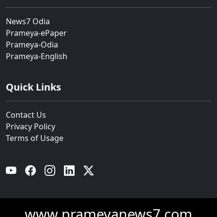
News7 Odia
Prameya-ePaper
Prameya-Odia
Prameya-English
Quick Links
Contact Us
Privacy Policy
Terms of Usage
YouTube
Facebook
Instagram
Linkedin
Twitter
www.prameyanews7.com