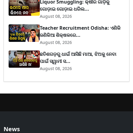
Liquor Smuggling: କ୍ଷୀର ଗାଡ଼ିକୁ
ଗୋଡ଼ାଇ ଗୋଡ଼ାଇ ଧରିଲ...
August 08, 2026
Teacher Recruitment Odisha: ଏଣିକି
ଜଣିକିଆ ଶିକ୍ଷକରେ...
August 08, 2026
ଛତିଶଗଡ଼ରୁ ଧାଇଁ ଆସିଛି ମାଆ, ଝିଅକୁ ନେବା
ପାଇଁ ସ୍ୱାମୀ ସ...
August 08, 2026
News