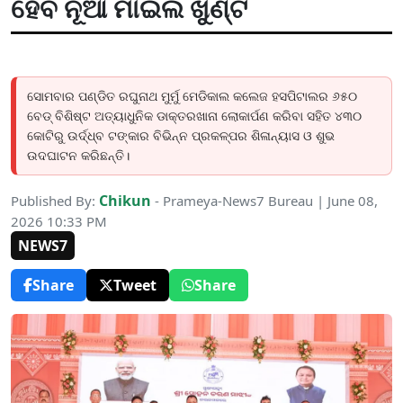
ହେବ ନୂଆ ମାଇଲ ଖୁଣ୍ଟ
ସୋମବାର ପଣ୍ଡିତ ରଘୁନାଥ ମୁର୍ମୁ ମେଡିକାଲ କଲେଜ ହସପିଟାଲର ୬୫୦
ବେଡ୍ ବିଶିଷ୍ଟ ଅତ୍ୟାଧୁନିକ ଡାକ୍ତରଖାନା ଲୋକାର୍ପଣ କରିବା ସହିତ ୪୩୦
କୋଟିରୁ ଉର୍ଦ୍ଧ୍ବ ଟଙ୍କାର ବିଭିନ୍ନ ପ୍ରକଳ୍ପର ଶିଳାନ୍ୟାସ ଓ ଶୁଭ
ଉଦଘାଟନ କରିଛନ୍ତି।
Chikun
Published By:
- Prameya-News7 Bureau | June 08,
2026 10:33 PM
NEWS7
Share
Tweet
Share