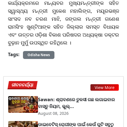
କାର୍ଯ୍ୟକ୍ରମରେ ମାନ୍ୟବର ମୁଖ୍ୟମନ୍ତ୍ରୀଙ୍କ ସହିତ
ସ୍ୱାସ୍ଥ୍ୟ ମନ୍ତ୍ରୀ ମୁକେଶ ମହାଲିଙ୍ଗ, ମୟୂରଭଞ୍ଜ
ସାଂସଦ ନବ ଚରଣ ମାଝି, ଜଙ୍ଗଲ ମନ୍ତ୍ରୀ ଗଣେଶ
ରାମସିଂହ ଖୁଣ୍ଟିଆଙ୍କ ସହିତ ଜିଲ୍ଲାର ସମସ୍ତ ବିଧାୟକ
ଏବଂ ଉତ୍ତର ଓଡ଼ିଶା ବିକାଶ ପରିଷଦର ଅଧ୍ୟକ୍ଷା ଡକ୍ଟର
ବୁଢ଼ାନ ମୁର୍ମୁ ଉପସ୍ଥିତ ରହିଥିଲେ ।
Tags:
Odisha News
ଜୀବନଚର୍ଯ୍ୟା
View More
Sawan: ଶ୍ରାବଣରେ ତୁଳସୀ ଗଛ ଲଗାଇବାର
ବାସ୍ତୁ ନିୟମ, ଭୁଲ୍...
August 08, 2026
ଡାଇବେଟିସ୍ ରୋଗୀଙ୍କ ପାଇଁ କେଉଁ ରୁଟି ସବୁଠୁ