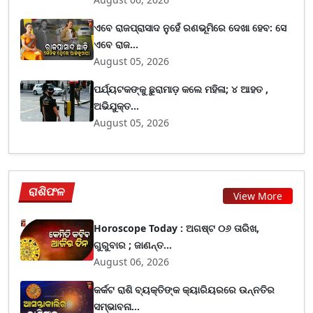
ଏବେ ରାଜପ୍ରାସାଦ ନୁହେଁ ରଣଭୂମିରେ ଦେଖା ହେବ: ସେ
ଏବେ ରାଜ...
August 05, 2026
ପର୍ଯ୍ୟଟକଙ୍କୁ ଛୁରାମାଡ଼ କଲେ ମହିଳା; ୪ ଆହତ ,
ଅଭିଯୁକ୍ତ...
August 05, 2026
ରାଶିଫଳ
View More
Horoscope Today : ଅଗଷ୍ଟ ୦୬ ତାରିଖ,
ଗୁରୁବାର ; ଜାଣନ୍ତ...
August 06, 2026
କର୍କଟ ରାଶି ବ୍ୟକ୍ତିଙ୍କ କ୍ୟାରିୟରରେ ଉନ୍ନତିର
ସମ୍ଭାବନା...