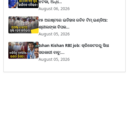
ଝଟକା, ଅନ୍ଧ...
August 06, 2026
୧୫ ଅଗଷ୍ଟରେ ଇତିହାସ ରଚିବ ଟିମ୍ ଇଣ୍ଡିଆ:
ଶ୍ରୀଲଙ୍କା ବିପକ...
August 05, 2026
Ishan Kishan RBI job: କ୍ରିକେଟରରୁ ସିଧା
ସରକାରୀ ବାବୁ:...
August 05, 2026