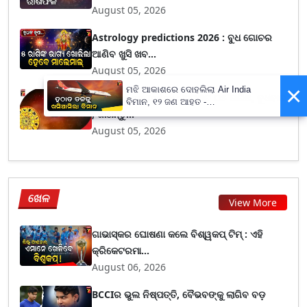
August 05, 2026
Astrology predictions 2026 : ବୁଧ ଗୋଚର
ଆଣିବ ଖୁସି ଖବ...
August 05, 2026
×
ମଝି ଆକାଶରେ ଦୋହଲିଲା Air India
Horoscope Today : ଅଗଷ୍ଟ ୦୫ ତାରିଖ, ବୁଧବାର
ବିମାନ, ୧୨ ଜଣ ଆହତ -
; ଜାଣନ୍ତୁ...
PrameyaNews7
August 05, 2026
ଖେଳ
View More
ଗାଭାସ୍କର ଘୋଷଣା କଲେ ବିଶ୍ୱକପ୍ ଟିମ୍ : ଏହି
କ୍ରିକେଟରମା...
August 06, 2026
BCCIର ଭୁଲ ନିଷ୍ପତ୍ତି, ବୈଭବଙ୍କୁ ଲାଗିବ ବଡ଼