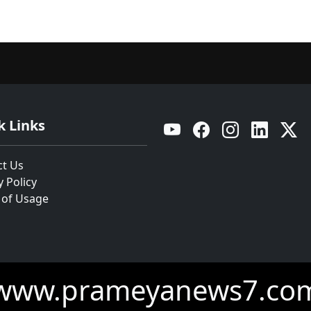
k Links
YouTube
Facebook
Instagram
Linkedin
Twitt
ct Us
y Policy
 of Usage
www.prameyanews7.co