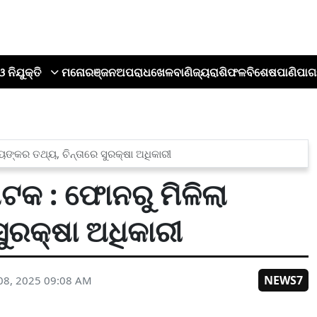
ଓ ନିଯୁକ୍ତି
ମନୋରଞ୍ଜନ
ଅପରାଧ
ଖେଳ
ବାଣିଜ୍ୟ
ରାଶିଫଳ
ବିଶେଷ
ପାଣିପାଗ
ଙ୍କର ତଥ୍ୟ, ଚିନ୍ତାରେ ସୁରକ୍ଷା ଅଧିକାରୀ
କ : ଫୋନରୁ ମିଳିଲା
ୁରକ୍ଷା ଅଧିକାରୀ
NEWS7
08, 2025 09:08 AM