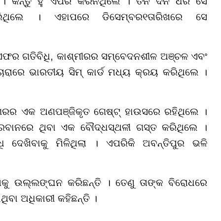
 କିନ୍ତୁ ହୁ ଏ
ପ
ରି କରିନଥିଲେ । ତିନି ଦିନ ଧରି ସେ
ଥିଲେ । ଏହାପରେ ଡିସେମ୍ବର
୧
ତାରିଖରେ ସେ
ଏଫର ଗତିବିଧି, କାଶ୍ମୀରର ସମ୍ବେଦନଶୀଳ ଅଞ୍ଚଳ ଏବଂ
ାରାରେ ଭାରତୀୟ ସିମ୍ କାର୍ଡ ମଧ୍ୟ କ୍ରୟ କରିଥିଲେ ।
ଗରର ଏକ ଅଣପଞ୍ଜିକୃତ ଗେଷ୍ଟ୍ ହାଉସରେ ରହିଥିଲେ ।
ରବାନରେ ଥିବା ଏକ ବୌଦ୍ଧସ୍ଥଳୀ ଗସ୍ତ କରିଥିଲେ ।
ଦେଖିବାକୁ ମିଳିଥିଲା । ଏପରିକି ଅବନ୍ତିପୁର ଭଳି
ମକୁ ଉଲ୍ଲଙ୍ଘନ କରିଛନ୍ତି । ତେଣୁ ତାଙ୍କ ବିରୋଧରେ
ଥିବା ଅଧିକାରୀ କହିଛନ୍ତି ।