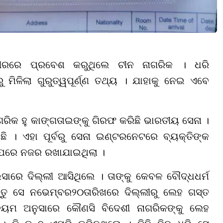
ମୀରରେ ପ୍ରବେଶ କରୁଥିଲେ ଚୀନ ନାଗରିକ । ଧରି
ିଳିଲା ଗୁରୁତ୍ୱପୂର୍ଣ୍ଣ ତଥ୍ୟ । ଯାହାକୁ ନେଇ ଏବେ
ାଗରିକ ହୁ କାଙ୍ଗତାଇଙ୍କୁ ଗିରଫ କରିଛି ଭାରତୀୟ ସେନା ।
ଛି । ଏହା ପୂର୍ବରୁ ସେନା ଇଣ୍ଟରନେଟରେ ବ୍ୟକ୍ତିଙ୍କ
କ ଉପରେ ନଜର ରଖାଯାଇଥିଲା ।
ସାରେ ଦିଲ୍ଲୀ ଆସିଥିଲେ । ତାଙ୍କୁ କେବଳ ବୌଦ୍ଧଧର୍ମ
ିନ୍ତୁ ସେ ନଭେମ୍ବର
୨୦
ତାରିଖରେ ଦିଲ୍ଲୀରୁ ଲେହ ଗସ୍ତ
ିୟମ ଅନୁସାରେ କୌଣସି ବିଦେଶୀ ନାଗରିକଙ୍କୁ ଲେହ