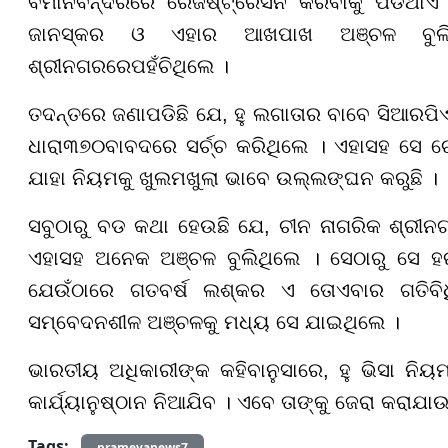
ବିମାନବନ୍ଦରରେ ରେଜିଷ୍ଟ୍ରେସନ କରିବାକୁ ପଡିଥାଏ ।
ଜାନସ୍କର ଓ ଏହାର ଆଖପାଖ ଅଞ୍ଚଳ ବୁଲି
ଶ୍ରୀନଗର
ରେ
ପହଁଚିଥିଲେ ।
ତଦନ୍ତରେ ଜଣାପଡିଛି ଯେ, ହୁ ଲଗାତାର ବାବେ ସିଆରପି
ଧାରା
୩୭୦
ବାବଦରେ ସର୍ଚ୍ଚ କରିଥିଲେ । ଏହାସହ ସେ ଚେ
ଯାହା ନିୟମକୁ ଖୁଲମଖୁଲା ଭାବେ ଉଲ୍ଲଙ୍ଘନ କରୁଛି ।
ସବୁଠାରୁ ବଡ କଥା ହେଉଛି ଯେ, ଚୀନ ନାଗରିକ ଶ୍ରୀନ
ଏହାସହ ଅନେକ ଅଞ୍ଚଳ ବୁଲିଥିଲେ । ସେଠାରୁ ସେ ହ
ଯେଉଁଠାରେ ଗତବର୍ଷ ଲଶ୍କର ଏ ତୋଏବାର ଗତିବିଧି 
ସମ୍ବେଦନଶୀଳ ଅଞ୍ଚଳକୁ ମଧ୍ୟ ସେ ଯାଇଥିଲେ ।
ଭାରତୀୟ ଅଧିକାରୀଙ୍କ କହିବାନୁସାରେ, ହୁ ଭିସା ନିୟ
କାର୍ଯ୍ୟାନୁଷ୍ଠାନ ନିଆଯିବ । ଏବେ ତାଙ୍କୁ ଜେରା କରାଯାଉ
Tags:
prameyanews7