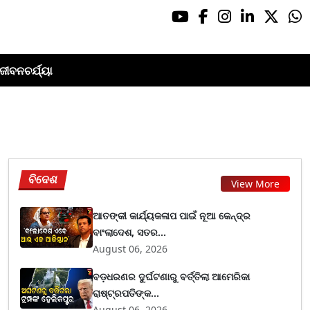
ଜୀବନଚର୍ଯ୍ୟା
ବିଦେଶ
View More
ଆତଙ୍କୀ କାର୍ଯ୍ୟକଳାପ ପାଇଁ ନୂଆ କେନ୍ଦ୍ର
ବାଂଲାଦେଶ, ସତର...
August 06, 2026
ବଡ଼ଧରଣର ଦୁର୍ଘଟଣାରୁ ବର୍ତ୍ତିଲା ଆମେରିକା
ରାଷ୍ଟ୍ରପତିଙ୍କ...
August 06, 2026