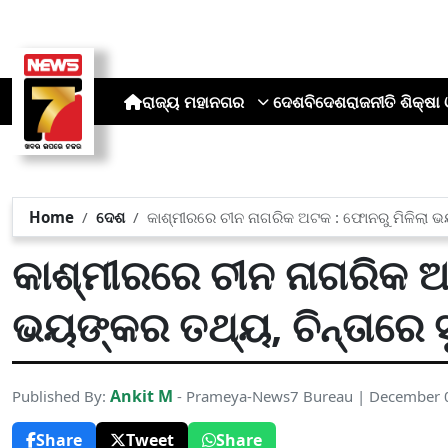
ରାଜ୍ୟ
ମହାନଗର
ଦେଶ
ବିଦେଶ
ରାଜନୀତି
ଶିକ୍ଷା 
Home
ଦେଶ
କାଶ୍ମୀରରେ ଚୀନ ନାଗରିକ ଅଟକ : ଫୋନରୁ ମିଳିଲା ଭୟ
କାଶ୍ମୀରରେ ଚୀନ ନାଗରିକ ଅଟ
ଭୟଙ୍କର ତଥ୍ୟ, ଚିନ୍ତାରେ ସ
Ankit M
Published By:
- Prameya-News7 Bureau | December 
Share
Tweet
Share