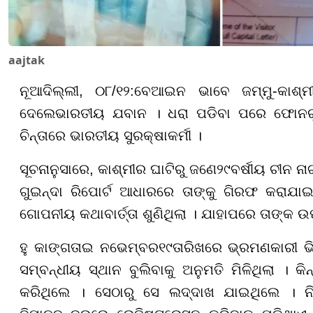
aajtak
ନୂଆଦିଲ୍ଲୀ, ୦୮/୧୨:
ବେଆଇନ ଭାବେ ଜମ୍ମୁ-କାଶ୍
ଦେ
ଲେ
ଭାରତୀୟ ଯବାନ । ଧରା ପଡିବା ପରେ ଫୋନରୁ ମ
ଚିନ୍ତାରେ ଭାରତୀୟ ସୁରକ୍ଷାକର୍ମୀ ।
ସୂଚନାନୁସାରେ, କାଶ୍ମୀର ଘାଟିରୁ ଜଣେ
୨୯
ବର୍ଷୀୟ ଚୀନ ନ
ଗୁଇନ୍ଦା ରିପୋର୍ଟ ଆଧାରରେ ତାଙ୍କୁ ଗିରଫ କରାଯାଇ
ଗୋପନୀୟ କଥାବାର୍ତ୍ତା ଶୁଣିଥିଲା । ଯାହାପରେ ତାଙ୍
ହୁ କାଙ୍ଗତାଇ ନଭେମ୍ବର
୧୯
ତାରିଖରେ ଭ୍ରମଣକାରୀ ଭି
ସମ୍ବନ୍ଧୀୟ ସ୍ଥାନ ବୁଲିବାକୁ ଅନୁମତି ମିଳିଥିଲା । କ
କରିଥିଲେ । ସେ
ଠା
ରୁ ସେ ଲଦ୍ଦାଖ ଯାଇଥିଲେ । ନ