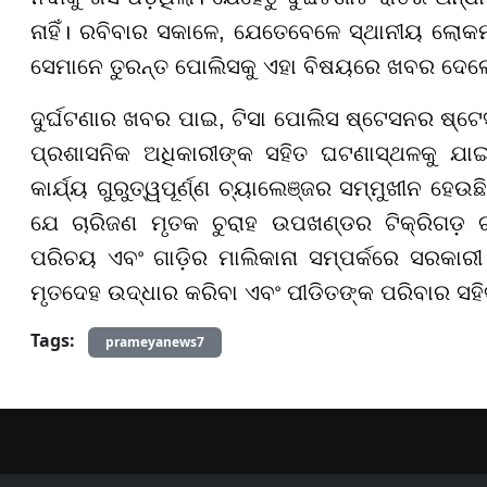
ନାହିଁ। ରବିବାର ସକାଳେ, ଯେତେବେଳେ ସ୍ଥାନୀୟ ଲୋକମ
ସେମାନେ ତୁରନ୍ତ ପୋଲିସକୁ ଏହା ବିଷୟରେ ଖବର ଦେଲ
ଦୁର୍ଘଟଣାର ଖବର ପାଇ, ଟିସା ପୋଲିସ ଷ୍ଟେସନର ଷ୍ଟ
ପ୍ରଶାସନିକ ଅଧିକାରୀଙ୍କ ସହିତ ଘଟଣାସ୍ଥଳକୁ ଯାଇ
କାର୍ଯ୍ୟ ଗୁରୁତ୍ୱପୂର୍ଣ୍ଣ ଚ୍ୟାଲେଞ୍ଜର ସମ୍ମୁଖୀନ ହେଉ
ଯେ ଚାରିଜଣ ମୃତକ ଚୁରାହ ଉପଖଣ୍ଡର ଟିକ୍ରିଗଡ଼ ଗ୍
ପରିଚୟ ଏବଂ ଗାଡ଼ିର ମାଲିକାନା ସମ୍ପର୍କରେ ସରକାରୀ
ମୃତଦେହ ଉଦ୍ଧାର କରିବା ଏବଂ ପୀଡିତଙ୍କ ପରିବାର ସହ
Tags:
prameyanews7