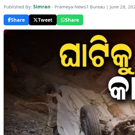
Simran
Published By:
- Prameya-News7 Bureau | June 28, 20
Share
Tweet
Share