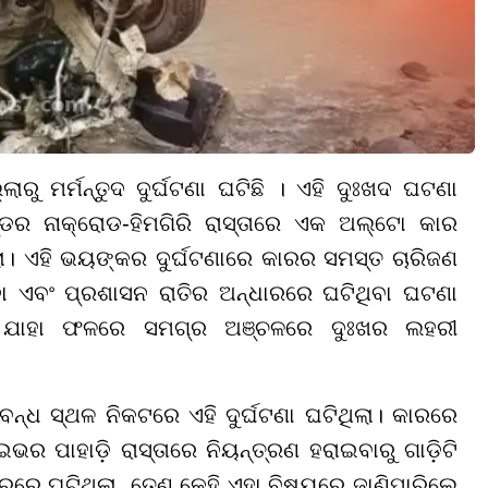
ରୁ ମର୍ମନ୍ତୁଦ ଦୁର୍ଘଟଣା ଘଟିଛି । ଏହି ଦୁଃଖଦ ଘଟଣା
୍ଡର ନାକ୍ରୋଡ-ହିମଗିରି ରାସ୍ତାରେ ଏକ ଅଲ୍ଟୋ କାର
ଲା। ଏହି ଭୟଙ୍କର ଦୁର୍ଘଟଣାରେ କାରର ସମସ୍ତ ଚାରିଜଣ
୍ଦା ଏବଂ ପ୍ରଶାସନ ରାତିର ଅନ୍ଧାରରେ ଘଟିଥିବା ଘଟଣା
ଯାହା ଫଳରେ ସମଗ୍ର ଅଞ୍ଚଳରେ ଦୁଃଖର ଲହରୀ
ା ବନ୍ଧ ସ୍ଥଳ ନିକଟରେ ଏହି ଦୁର୍ଘଟଣା ଘଟିଥିଲା। କାରରେ
ଇଭର ପାହାଡ଼ି ରାସ୍ତାରେ ନିୟନ୍ତ୍ରଣ ହରାଇବାରୁ ଗାଡ଼ିଟି
୍ଧାରରେ ଘଟିଥିଲା, ତେଣୁ କେହି ଏହା ବିଷୟରେ ଜାଣିପାରିଲେ