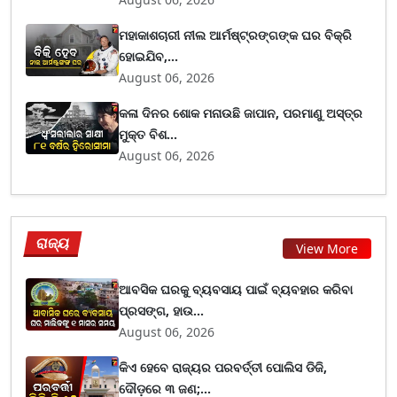
ମହାକାଶଚାରୀ ନୀଲ ଆର୍ମଷ୍ଟ୍ରଙ୍ଗଙ୍କ ଘର ବିକ୍ରି
ହୋଇଯିବ,...
August 06, 2026
କଳା ଦିନର ଶୋକ ମନାଉଛି ଜାପାନ, ପରମାଣୁ ଅସ୍ତ୍ର
ମୁକ୍ତ ବିଶ...
August 06, 2026
ରାଜ୍ୟ
View More
ଆବସିକ ଘରକୁ ବ୍ୟବସାୟ ପାଇଁ ବ୍ୟବହାର କରିବା
ପ୍ରସଙ୍ଗ, ହାଉ...
August 06, 2026
କିଏ ହେବେ ରାଜ୍ୟର ପରବର୍ତ୍ତୀ ପୋଲିସ ଡିଜି,
ଦୌଡ଼ରେ ୩ ଜଣ;...