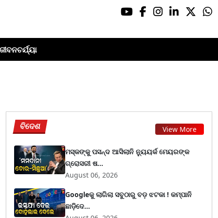
ଜୀବନଚର୍ଯ୍ୟା
ବିଦେଶ
View More
ମସ୍କଙ୍କୁ ପସନ୍ଦ ଆସିଲାନି ନ୍ୟୁୟର୍କ ମେୟରଙ୍କ
ଗ୍ରୋସରୀ ଷ...
August 06, 2026
Googleକୁ ଲାଗିଲା ସବୁଠାରୁ ବଡ଼ ଝଟକା ! କମ୍ପାନି
ଛାଡ଼ିଦେ...
August 06, 2026