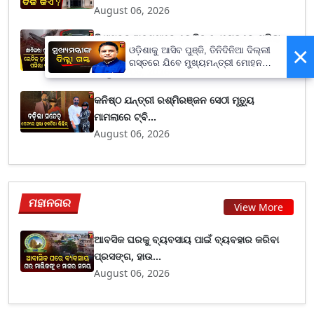
August 06, 2026
ନିଶାସକ୍ତ ଅବସ୍ଥାରେ ଲେଡିଜ୍‌ ହଷ୍ଟେଲରେ ପଶିଲା
×
ଓଡ଼ିଶାକୁ ଆସିବ ପୁଞ୍ଜି, ତିନିଦିନିଆ ଦିଲ୍ଲୀ
ସ୍କର୍ପିଓ,...
ଗସ୍ତରେ ଯିବେ ମୁଖ୍ୟମନ୍ତ୍ରୀ ମୋହନ
August 06, 2026
ମାଝୀ
କନିଷ୍ଠ ଯନ୍ତ୍ରୀ ରଶ୍ମିରଞ୍ଜନ ସେଠୀ ମୃତ୍ୟୁ
ମାମଲାରେ ଟ୍ବି...
August 06, 2026
ମହାନଗର
View More
ଆବସିକ ଘରକୁ ବ୍ୟବସାୟ ପାଇଁ ବ୍ୟବହାର କରିବା
ପ୍ରସଙ୍ଗ, ହାଉ...
August 06, 2026