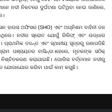
ାନେ ନଦୀ ନିକଟରେ ଦୁର୍ଘଟଣା ଘଟିଥିବା ନେଇ ଜାଣିଲେ,
େ।
େସନ ହାଉସ ଅଫିସର (SHO) ଏବଂ ଅଗ୍ନିଶମ ବାହିନୀ ଦଳ
ଥିଲେ। ନଦୀର ସ୍ରୋତ ଯୋଗୁଁ ରିଲିଫ୍ ଏବଂ ଉଦ୍ଧାର
ଛି। ପ୍ରାଥମିକ ତଦନ୍ତ ଏବଂ ସ୍ଥାନୀୟ ସୂତ୍ରରୁ ଜଣାପଡିଛି
ରାମ ପଞ୍ଚାୟତର ବାସିନ୍ଦା।ହେଲେ, ମୃତକଙ୍କ ସଠିକ୍
 ନିଶ୍ଚିତକରଣ କରାଯାଇଛି। ପୋଲିସ ବର୍ତ୍ତମାନ ନଦୀରୁ
ିତ ଯୋଗାଯୋଗ କରିବା ପାଇଁ କାମ କରୁଛି।