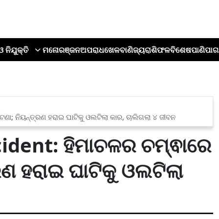
ଓ ନିଯୁକ୍ତି
ମନୋରଞ୍ଜନ
ଅପରାଧ
ଖେଳ
ବାଣିଜ୍ୟ
ରାଶିଫଳ
ବିଶେଷ
ପାଣିପାଗ
ଟଣା; ନିୟନ୍ତ୍ରଣ ହରାଇ ଘାଟିକୁ ଓଲଟିଲା କାର, ଚାଲିଗଲା ୪ ଜୀବନ
dent: ହିମାଚଳର ଚମ୍ଵାରେ
ତ୍ରଣ ହରାଇ ଘାଟିକୁ ଓଲଟିଲା