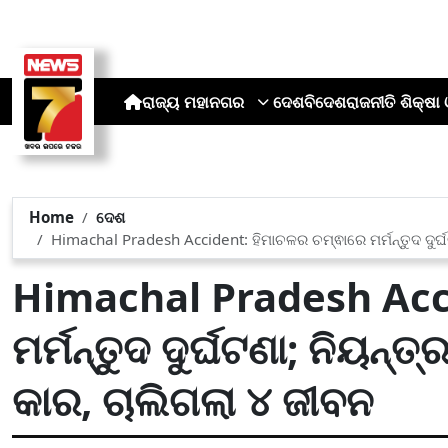
ରାଜ୍ୟ
ମହାନଗର
ଦେଶ
ବିଦେଶ
ରାଜନୀତି
ଶିକ୍ଷା 
Home
ଦେଶ
Himachal Pradesh Accident: ହିମାଚଳର ଚମ୍ଵାରେ ମର୍ମନ୍ତୁଦ ଦୁର୍ଘ
Himachal Pradesh Acci
ମର୍ମନ୍ତୁଦ ଦୁର୍ଘଟଣା; ନିୟନ୍
କାର, ଚାଲିଗଲା ୪ ଜୀବନ