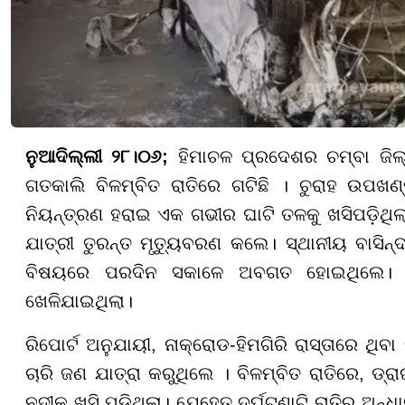
ନୁଆଦିଲ୍ଲୀ ୨୮।୦୬;
ହିମାଚଳ ପ୍ରଦେଶର ଚମ୍ବା ଜିଲ୍ଲା
ଗତକାଲି ବିଳମ୍ବିତ ରାତିରେ ଗଟିଛି । ଚୁରାହ ଉପଖଣ
ନିୟନ୍ତ୍ରଣ ହରାଇ ଏକ ଗଭୀର ଘାଟି ତଳକୁ ଖସିପଡ଼ିଥି
ଯାତ୍ରୀ ତୁରନ୍ତ ମୃତ୍ୟୁବରଣ କଲେ। ସ୍ଥାନୀୟ ବାସିନ
ବିଷୟରେ ପରଦିନ ସକାଳେ ଅବଗତ ହୋଇଥିଲେ। 
ଖେଳିଯାଇଥିଲା।
ରିପୋର୍ଟ ଅନୁଯାୟୀ, ନାକ୍ରୋଡ-ହିମଗିରି ରାସ୍ତାରେ ଥିବ
ଚାରି ଜଣ ଯାତ୍ରା କରୁଥିଲେ । ବିଳମ୍ବିତ ରାତିରେ, ଡ୍ରା
ନଦୀକୁ ଖସି ପଡ଼ିଥିଲା। ଯେହେତୁ ଦୁର୍ଘଟଣାଟି ରାତିର ଅନ