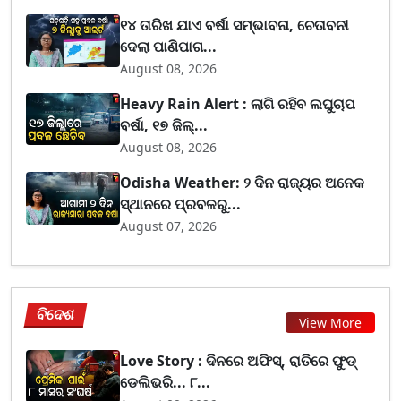
୧୪ ତାରିଖ ଯାଏ ବର୍ଷା ସମ୍ଭାବନା, ଚେତାବନୀ
ଦେଲା ପାଣିପାଗ...
August 08, 2026
Heavy Rain Alert : ଲାଗି ରହିବ ଲଘୁଚାପ
ବର୍ଷା, ୧୭ ଜିଲ୍...
August 08, 2026
Odisha Weather: ୨ ଦିନ ରାଜ୍ୟର ଅନେକ
ସ୍ଥାନରେ ପ୍ରବଳରୁ...
August 07, 2026
ବିଦେଶ
View More
Love Story : ଦିନରେ ଅଫିସ୍, ରାତିରେ ଫୁଡ୍
ଡେଲିଭରି... ୮...