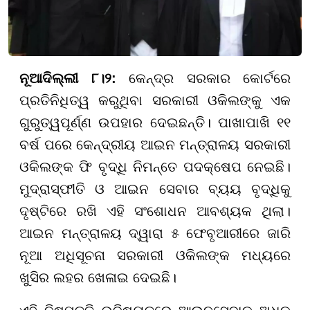
ନୂଆଦିଲ୍ଲୀ ୮।୨:
କେନ୍ଦ୍ର ସରକାର କୋର୍ଟରେ
ପ୍ରତିନିଧିତ୍ୱ କରୁଥିବା ସରକାରୀ ଓକିଲଙ୍କୁ ଏକ
ଗୁରୁତ୍ୱପୂର୍ଣ୍ଣ ଉପହାର ଦେଇଛନ୍ତି। ପାଖାପାଖି ୧୧
ବର୍ଷ ପରେ କେନ୍ଦ୍ରୀୟ ଆଇନ ମନ୍ତ୍ରାଳୟ ସରକାରୀ
ଓକିଲଙ୍କ ଫି ବୃଦ୍ଧି ନିମନ୍ତେ ପଦକ୍ଷେପ ନେଇଛି।
ମୁଦ୍ରାସ୍ଫୀତି ଓ ଆଇନ ସେବାର ବ୍ୟୟ ବୃଦ୍ଧିକୁ
ଦୃଷ୍ଟିରେ ରଖି ଏହି ସଂଶୋଧନ ଆବଶ୍ୟକ ଥିଲା।
ଆଇନ ମନ୍ତ୍ରାଳୟ ଦ୍ୱାରା ୫ ଫେବୃଆରୀରେ ଜାରି
ନୂଆ ଅଧିସୂଚନା ସରକାରୀ ଓକିଲଙ୍କ ମଧ୍ୟରେ
ଖୁସିର ଲହର ଖେଳାଇ ଦେଇଛି।