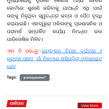
ମୁଖ୍ୟାଳୟରୁ ଦୂରରେ କୌଣସି ଅନ୍ୟ ସହରର
କୋର୍ଟରେ ଶୁଣାଣି କରିବାକୁ ଯାଆନ୍ତି ଏଥି ପାଇଁ
ତାଙ୍କୁ ମିଳୁଥିବା ସ୍ୱତନ୍ତ୍ର ଭତ୍ତା ଓ ପୈଠ ବୃଦ୍ଧି
କରାଯାଇଛି। ଏହାଦ୍ୱାରା ଓକିଲଙ୍କୁ ପ୍ରଶାସନିକ ଓ
ପରାମର୍ଶ ସମ୍ପର୍କିତ କାର୍ଯ୍ୟ ନିମନ୍ତେ ଭଲ
ପାରିତୋଷିକ ମିଳିବ।
ଏହା ବି ପଢନ୍ତୁ:-
ଭୟଙ୍କର ବିମାନ ଦୁର୍ଘଟଣା ୨
ଗୁରୁତର ଆହତ, ଗାଁ ନିକଟରେ ଖସିପଡ଼ିଲା ପ୍ରାଇଭେଟ
ଜେଟ୍
Tags:
prameyanews7
ପାଣିପାଗ
View More