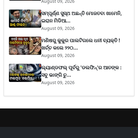
August 09, 2026
ସମ୍ପୂର୍ଣ୍ଣ ସୁସ୍ଥ ଅଛନ୍ତି ମୋଜତବା ଖାମେନି,
ଇରାନ ମିଡିଆ...
August 09, 2026
ମଣିଷରୁ କୁକୁର ପାଲଟିଗଲେ ଧନୀ ବ୍ୟକ୍ତି !
ଖର୍ଚ୍ଚ କଲେ ୨୨୦...
August 09, 2026
ଲ୍ୟାଣ୍ଡଫଲ୍ ପୂର୍ବରୁ 'ଡଲଫିନ୍'ର ଆତଙ୍କ :
ସବୁ ଭାଙ୍ଗି ଚୁ...
August 09, 2026