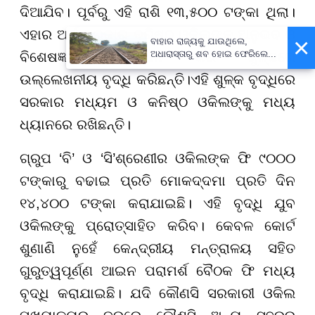
ଦିଆଯିବ। ପୂର୍ବରୁ ଏହି ରାଶି ୧୩,୫୦୦ ଟଙ୍କା ଥିଲା।
ଏହାର ଅର୍ଥ ସରକାର ବରିଷ୍ଠ ଓକିଲଙ୍କ ଅନୁଭବ ଓ
×
ବାହାର ରାଜ୍ୟକୁ ଯାଉଥିଲେ,
ଅଧାରାସ୍ତାରୁ ଶବ ହୋଇ ଫେରିଲେ...
ବିଶେଷଜ୍ଞତାକୁ ସମ୍ମାନ କରି ଶୁଳ୍କରେ
ଉଲ୍ଲେଖନୀୟ ବୃଦ୍ଧି କରିଛନ୍ତି।ଏହି ଶୁଳ୍କ ବୃଦ୍ଧିରେ
ସରକାର ମଧ୍ୟମ ଓ କନିଷ୍ଠ ଓକିଲଙ୍କୁ ମଧ୍ୟ
ଧ୍ୟାନରେ ରଖିଛନ୍ତି।
ଗ୍ରୁପ ‘ବି’ ଓ ‘ସି’ଶ୍ରେଣୀର ଓକିଲଙ୍କ ଫି ୯୦୦୦
ଟଙ୍କାରୁ ବଢାଇ ପ୍ରତି ମୋକଦ୍ଦମା ପ୍ରତି ଦିନ
୧୪,୪୦୦ ଟଙ୍କା କରାଯାଇଛି। ଏହି ବୃଦ୍ଧି ଯୁବ
ଓକିଲଙ୍କୁ ପ୍ରୋତ୍ସାହିତ କରିବ। କେବଳ କୋର୍ଟ
ଶୁଣାଣି ନୁହେଁ କେନ୍ଦ୍ରୀୟ ମନ୍ତ୍ରାଳୟ ସହିତ
ଗୁରୁତ୍ୱପୂର୍ଣ୍ଣ ଆଇନ ପରାମର୍ଶ ବୈଠକ ଫି ମଧ୍ୟ
ବୃଦ୍ଧି କରାଯାଇଛି। ଯଦି କୌଣସି ସରକାରୀ ଓକିଲ