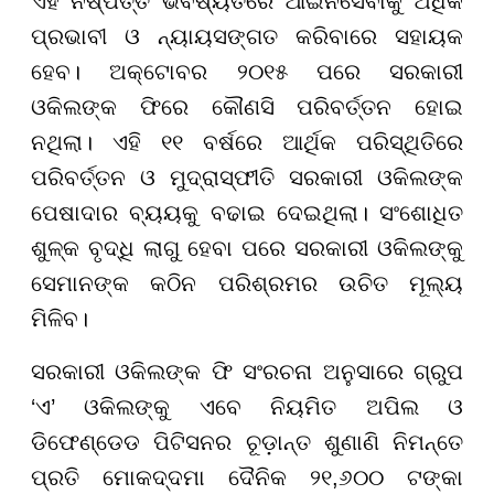
ଏହି ନିଷ୍ପତ୍ତି ଭବିଷ୍ୟତରେ ଆଇନସେବାକୁ ଅଧିକ
ପ୍ରଭାବୀ ଓ ନ୍ୟାୟସଙ୍ଗତ କରିବାରେ ସହାୟକ
ହେବ। ଅକ୍ଟୋବର ୨୦୧୫ ପରେ ସରକାରୀ
ଓକିଲଙ୍କ ଫିରେ କୌଣସି ପରିବର୍ତ୍ତନ ହୋଇ
ନଥିଲା। ଏହି ୧୧ ବର୍ଷରେ ଆର୍ଥିକ ପରିସ୍ଥିତିରେ
ପରିବର୍ତ୍ତନ ଓ ମୁଦ୍ରାସ୍ଫୀତି ସରକାରୀ ଓକିଲଙ୍କ
ପେଷାଦାର ବ୍ୟୟକୁ ବଢାଇ ଦେଇଥିଲା। ସଂଶୋଧିତ
ଶୁଳ୍କ ବୃଦ୍ଧି ଲାଗୁ ହେବା ପରେ ସରକାରୀ ଓକିଲଙ୍କୁ
ସେମାନଙ୍କ କଠିନ ପରିଶ୍ରମର ଉଚିତ ମୂଲ୍ୟ
ମିଳିବ।
ସରକାରୀ ଓକିଲଙ୍କ ଫି ସଂରଚନା ଅନୁସାରେ ଗ୍ରୁପ
‘ଏ’ ଓକିଲଙ୍କୁ ଏବେ ନିୟମିତ ଅପିଲ ଓ
ଡିଫେଣ୍ଡେଡ ପିଟିସନର ଚୂଡ଼ାନ୍ତ ଶୁଣାଣି ନିମନ୍ତେ
ପ୍ରତି ମୋକଦ୍ଦମା ଦୈନିକ ୨୧,୬୦୦ ଟଙ୍କା