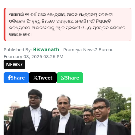
ପାଖାପାଖି ୧୧ ବର୍ଷ ପରେ କେନ୍ଦ୍ରୀୟ ଆଇନ ମନ୍ତ୍ରାଳୟ ସରକାରୀ
ଓକିଲଙ୍କ ଫି ବୃଦ୍ଧି ନିମନ୍ତେ ପଦକ୍ଷେପ ନେଇଛି। ଏହି ନିଷ୍ପତ୍ତି
ଭବିଷ୍ୟତରେ ଆଇନସେବାକୁ ଅଧିକ ପ୍ରଭାବୀ ଓ ନ୍ୟାୟସଙ୍ଗତ କରିବାରେ
ସହାୟକ ହେବ।
Biswanath
Published By:
- Prameya-News7 Bureau |
February 08, 2026 08:26 PM
NEWS7
Share
Tweet
Share