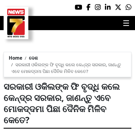
☰
Home
ଦେଶ
ସରକାରୀ ଓକିଲଙ୍କ ଫି ବୃଦ୍ଧି କଲେ କେନ୍ଦ୍ର ସରକାର, ଜାଣନ୍ତୁ
ଏବେ ମୋକଦ୍ଦମା ପିଛା ଦୈନିକ ମିଳିବ କେତେ?
ସରକାରୀ ଓକିଲଙ୍କ ଫି ବୃଦ୍ଧି କଲେ
କେନ୍ଦ୍ର ସରକାର, ଜାଣନ୍ତୁ ଏବେ
ମୋକଦ୍ଦମା ପିଛା ଦୈନିକ ମିଳିବ
କେତେ?