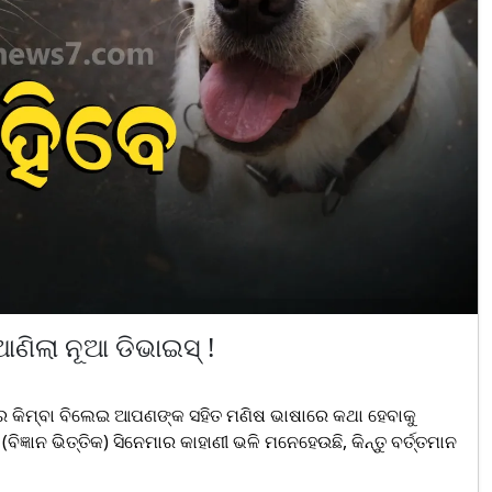
ଣିଲା ନୂଆ ଡିଭାଇସ୍ !
ୁର କିମ୍ବା ବିଲେଇ ଆପଣଙ୍କ ସହିତ ମଣିଷ ଭାଷାରେ କଥା ହେବାକୁ
ିଜ୍ଞାନ ଭିତ୍ତିକ) ସିନେମାର କାହାଣୀ ଭଳି ମନେହେଉଛି, କିନ୍ତୁ ବର୍ତ୍ତମାନ