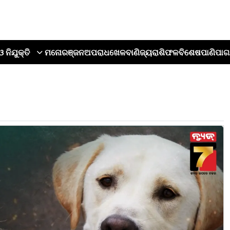
ଓ ନିଯୁକ୍ତି
ମନୋରଞ୍ଜନ
ଅପରାଧ
ଖେଳ
ବାଣିଜ୍ୟ
ରାଶିଫଳ
ବିଶେଷ
ପାଣିପାଗ