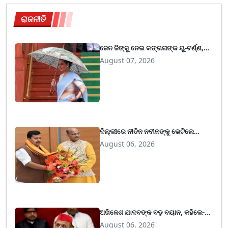
ରାଜନୀତି
ଜେନ ଜିଙ୍କୁ ନେଇ କଙ୍ଗନାଙ୍କ ୟୁ-ଟର୍ଣ୍ଣ,
କହିଲେ- ଆଜିର ଯୁବ ପିଢି ଆମର ଶକ୍ତି
August 07, 2026
ଦିଲ୍ଲୀରେ ନୀତିନ ନବୀନଙ୍କୁ ଭେଟିଲେ
ମନମୋହନ ସାମଲ, ବିଭିନ୍ନ ପ୍ରସଙ୍ଗରେ
August 06, 2026
ହେଲା ଗୁରୁତ୍ବପୂର୍ଣ୍ଣ ଆଲେଚନା
ଅଖିଳେଶ ଯାଦବଙ୍କ ବଡ଼ ବୟାନ, କହିଲେ-
EVM ସମାଲୋଚନାରୁ ଧ୍ୟାନ ହଟାଇବାକୁ
August 06, 2026