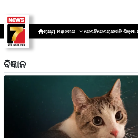
ରାଜ୍ୟ
ମହାନଗର
ଦେଶ
ବିଦେଶ
ରାଜନୀତି
ଶିକ୍ଷା 
ବିଜ୍ଞାନ