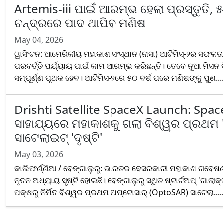
Artemis-iii ପାଇଁ ଆରମ୍ଭ ହେଲା ପ୍ରସ୍ତୁତି, 
ଚନ୍ଦ୍ରରେ ପାଦ ଥାପିବ ମଣିଷ
May 04, 2026
ୱାସିଂଟନ: ଆମେରିକୀୟ ମହାକାଶ ସଂସ୍ଥାନ (ନାସା) ଆର୍ଟିମିସ୍-୨ର ସଫଳ
ପରବର୍ତ୍ତି ପର୍ଯ୍ୟାୟ ପାଇଁ କାମ ଆରମ୍ଭ କରିଛନ୍ତି। ତେବେ ନୂଆ ମିସନ ପ
ସମ୍ପୂର୍ଣ୍ଣ ପୃଥକ ହେବ। ଆର୍ଟିମିସ-୨ରେ ୫୦ ବର୍ଷ ପରେ ମଣିଷଙ୍କୁ ପୁଣ....
Drishti Satellite SpaceX Launch: Spa
ସାହାଯ୍ୟରେ ମହାକାଶକୁ ଗଲା ବିଶ୍ୱର ପ୍ରଥମ
ସାଟେଲାଇଟ୍ 'ଦୃଷ୍ଟି'
May 03, 2026
କାଲିଫର୍ଣ୍ଣିଆ / ବେଙ୍ଗାଲୁରୁ: ଭାରତର ବେସରକାରୀ ମହାକାଶ ଗବେଷ
ନୂତନ ଅଧ୍ୟାୟ ସୃଷ୍ଟି ହୋଇଛି। ବେଙ୍ଗାଲୁରୁ ସ୍ଥିତ ଷ୍ଟାର୍ଟଅପ୍ 'ଗାଲା
ପକ୍ଷରୁ ନିର୍ମିତ ବିଶ୍ୱର ପ୍ରଥମ ଅପ୍ଟୋସାର୍ (OptoSAR) ସାଟେଲା.....