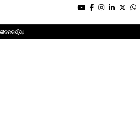
ଜୀବନଚର୍ଯ୍ୟା