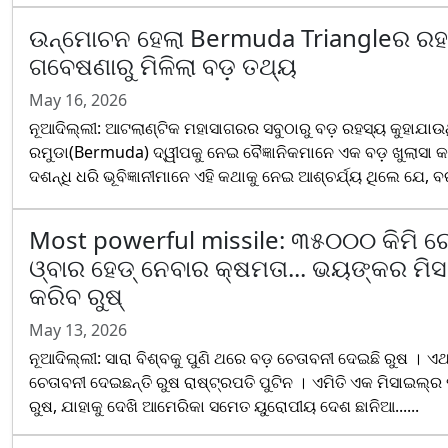
ଉନ୍ମୋଚନ ହେଲା Bermuda Triangleର ରହ
ଗବେଷଣାରୁ ମିଳିଲା ବଡ଼ ତଥ୍ୟ
May 16, 2026
ନୂଆଦିଲ୍ଲୀ: ଆଟଲାଣ୍ଟିକ ମହାସାଗରର ସବୁଠାରୁ ବଡ଼ ରହସ୍ୟ କୁହାଯାଉ
ରମୁଡା(Bermuda) ଦ୍ୱୀପକୁ ନେଇ ବୈଜ୍ଞାନିକମାନେ ଏକ ବଡ଼ ଖୁଲାସା କର
ଦଶନ୍ଧି ଧରି ଭୂବିଜ୍ଞାନୀମାନେ ଏହି କଥାକୁ ନେଇ ଆଶ୍ଚର୍ଯ୍ୟ ଥିଲେ ଯେ, ବରମ
Most powerful missile: ୩୫୦୦୦ କିମି ରେ
ଓ୍ବାର ହେଡ୍ ନେବାର କ୍ଷମତା... ଭୟଙ୍କର ମି
କରିବ ରୁଷ୍‌
May 13, 2026
ନୂଆଦିଲ୍ଲୀ: ସାରା ବିଶ୍ବକୁ ପୁଣି ଥରେ ବଡ଼ ଚେତାବନୀ ଦେଇଛି ରୁଷ । ଏଥର
ଚେତାବନୀ ଦେଇଛନ୍ତି ରୁଷ ରାଷ୍ଟ୍ରପତି ପୁଟିନ । ଏମିତି ଏକ ମିସାଇଲ୍ର
ରୁଷ, ଯାହାକୁ ଦେଖି ଆମେରିକା ସମେତ ୟୁରୋପୀୟ ଦେଶ ଛାନିଆ......