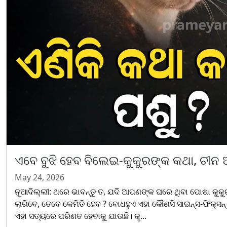
ଏବେ ବୁଝି ହେବ ବିଲେଇ-କୁକୁରଙ୍କ କଥା, ଚୀନ ଆ
May 24, 2026
ନୂଆଦିଲ୍ଲୀ: ଥରେ ଭାବନ୍ତୁ ତ, ଯଦି ଆପଣଙ୍କ ଘରେ ଥିବା ପୋଷା କୁକ
ଲାଗିବେ, ତେବେ କେମିତି ହେବ ? ବୋଧହୁଏ ଏହା କୌଣସି ସାଇନ୍ସ-ଫିକ୍ସନ୍ (ବ
ଏହା ସତ୍ୟରେ ପରିଣତ ହେବାକୁ ଯାଉଛି। କୃ...