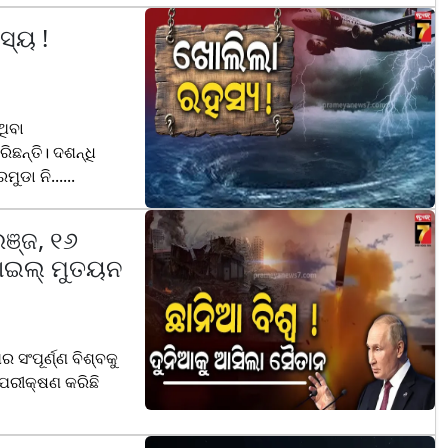
ସ୍ୟ !
ଥିବା
ିଛନ୍ତି। ଦଶନ୍ଧି
ୁଡା ନି......
ଞ୍ଜ, ୧୬
ସାଇଲ୍ ମୁତୟନ
 ସଂପୂର୍ଣ୍ଣ ବିଶ୍ବକୁ
 ପରୀକ୍ଷଣ କରିଛି