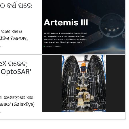
୫୦ ବର୍ଷ ପରେ
ତା ପରେ ଏହାର
ିଛିଲା ମିସନଠାରୁ
..
ceX ରକେଟ୍
 'OptoSAR'
ଣା କ୍ଷେତ୍ରରେ ଏକ
କ୍ସଆଇ' (GalaxEye)
.