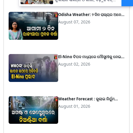
ଭୟ
Odisha Weather: ୨ ଦିନ ରାଜ୍ୟର ଅନେକ
ସ୍ଥାନରେ ପ୍ରବଳରୁ ଅତି ପ୍ରବଳ ବର୍ଷା, ପୁଣି
August 07, 2026
ବଢ଼ିଲା ଚିନ୍ତା
El-Nino ବିପଦ ମଧ୍ୟରେ ମୌସୁମୀକୁ ନେଇ
ଆସିଲା ଭଲ ଖବର, ପଜେଟିଭ ଆଇଓଡି
August 02, 2026
ଅନୁମାନ କରିଛନ୍ତି WMO
Weather Forecast : ଜୁଲାଇ ନିର୍ଧୁମ
ଢାଳିଲା, ଅଗଷ୍ଟ ଓ ସେପ୍ଟେମ୍ବରରେ
August 01, 2026
ଓଡ଼ିଶାରେ କମ ବର୍ଷା ସମ୍ଭାବନା