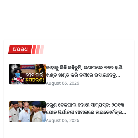
ଅପରାଧ
କାହାକୁ କିଛି କହିବୁନି, ଜଣାଇଲେ ତତେ ହାଣି
ଖଣ୍ଡ ଖଣ୍ଡ କରି ନଦୀରେ ଭସାଇଦେବୁ...
August 06, 2026
ତରୁଣ ତେଜପାଲ ଦୋଷୀ ସାବ୍ୟସ୍ତ: ୨୦୧୩
ଯୌନ ନିର୍ଯାତନା ମାମଲାରେ ହାଇକୋର୍ଟଙ୍କ
ବଡ଼ ରାୟ
August 06, 2026