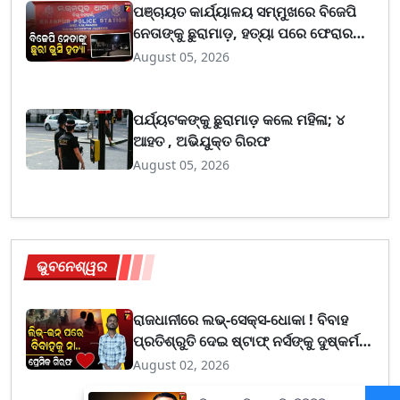
ପଞ୍ଚାୟତ କାର୍ଯ୍ୟାଳୟ ସମ୍ମୁଖରେ ବିଜେପି
ନେତାଙ୍କୁ ଛୁରାମାଡ଼, ହତ୍ୟା ପରେ ଫେରାର
ମାରିଲେ ଦୁର୍ବୃତ୍ତ
August 05, 2026
ପର୍ଯ୍ୟଟକଙ୍କୁ ଛୁରାମାଡ଼ କଲେ ମହିଳା; ୪
ଆହତ , ଅଭିଯୁକ୍ତ ଗିରଫ
August 05, 2026
ଭୁବନେଶ୍ୱର
ରାଜଧାନୀରେ ଲଭ୍-ସେକ୍ସ-ଧୋକା ! ବିବାହ
ପ୍ରତିଶ୍ରୁତି ଦେଇ ଷ୍ଟାଫ୍ ନର୍ସଙ୍କୁ ଦୁଷ୍କର୍ମ
ଅଭିଯୋଗ, ପ୍ରେମିକ ଗିରଫ
August 02, 2026