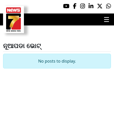
☰
ନୂଆପଡା ଭୋଟ୍
No posts to display.