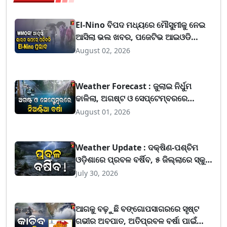
El-Nino ବିପଦ ମଧ୍ୟରେ ମୌସୁମୀକୁ ନେଇ
ଆସିଲା ଭଲ ଖବର, ପଜେଟିଭ ଆଇଓଡି
ଅନୁମାନ କରିଛନ୍ତି WMO
August 02, 2026
Weather Forecast : ଜୁଲାଇ ନିର୍ଧୁମ
ଢାଳିଲା, ଅଗଷ୍ଟ ଓ ସେପ୍ଟେମ୍ବରରେ
ଓଡ଼ିଶାରେ କମ ବର୍ଷା ସମ୍ଭାବନା
August 01, 2026
Weather Update : ଦକ୍ଷିଣ-ପଶ୍ଚିମ
ଓଡ଼ିଶାରେ ପ୍ରବଳ ବର୍ଷିବ, ୫ ଜିଲ୍ଲାରେ ସ୍କୁଲ
ଛୁଟି
July 30, 2026
ଆଗକୁ ବଢ଼ୁଛି ବଙ୍ଗୋପସାଗରରେ ସୃଷ୍ଟ
ଗଭୀର ଅବପାତ, ଅତିପ୍ରବଳ ବର୍ଷା ପାଇଁ