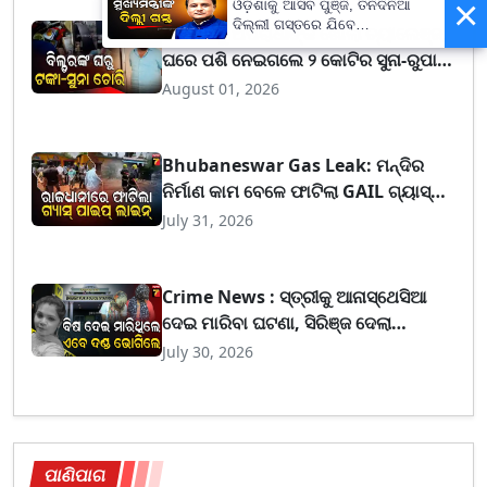
×
ଓଡ଼ିଶାକୁ ଆସିବ ପୁଞ୍ଜି, ତିନିଦିନିଆ
ଦିଲ୍ଲୀ ଗସ୍ତରେ ଯିବେ
ପୋଲିସକୁ ଅପରାଧୀଙ୍କ ଖୋଲା ଚ୍ୟାଲେଞ୍ଜ,
ମୁଖ୍ୟମନ୍ତ୍ରୀ ମୋହନ ମାଝୀ
ଘରେ ପଶି ନେଇଗଲେ ୨ କୋଟିର ସୁନା-ରୁପା
ଅଳଙ୍କାର
August 01, 2026
Bhubaneswar Gas Leak: ମନ୍ଦିର
ନିର୍ମାଣ କାମ ବେଳେ ଫାଟିଲା GAIL ଗ୍ୟାସ୍
ପାଇପ୍ ଲାଇନ୍, ୪୦ ମିନିଟ୍ ଧରି ଗ୍ୟାସ୍ ଲିକ୍
July 31, 2026
Crime News : ସ୍ତ୍ରୀକୁ ଆନାସ୍ଥେସିଆ
ଦେଇ ମାରିବା ଘଟଣା, ସିରିଞ୍ଜ ଦେଲା
ପ୍ରମାଣ, ସ୍ୱାମୀ-ବାନ୍ଧବୀଙ୍କୁ ଆଜୀବନ
July 30, 2026
ଜେଲ୍
ପାଣିପାଗ