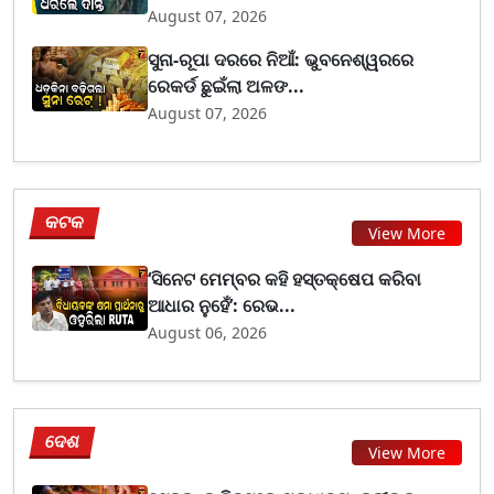
August 07, 2026
ସୁନା-ରୂପା ଦରରେ ନିଆଁ: ଭୁବନେଶ୍ୱରରେ
ରେକର୍ଡ ଛୁଇଁଲା ଅଳଙ...
August 07, 2026
କଟକ
View More
‘ସିନେଟ ମେମ୍ବର କହି ହସ୍ତକ୍ଷେପ କରିବା
ଆଧାର ନୁହେଁ’: ରେଭ...
August 06, 2026
ଦେଶ
View More