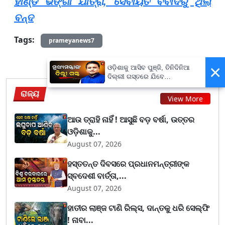
ହାଣ୍ଡି ଭଙ୍ଗା ଯାତ୍ରା, ସେବାୟତ ବିବାଦରୁ ଥିଲା
ବନ୍ଦ
Tags:
prameyanews7
×
ଓଡ଼ିଶାକୁ ଆସିବ ପୁଞ୍ଜି, ତିନିଦିନିଆ
ଦିଲ୍ଲୀ ଗସ୍ତରେ ଯିବେ
ମୁଖ୍ୟମନ୍ତ୍ରୀ ମୋହନ ମାଝୀ
ରାଜ୍ୟ
View More
ଆଉ ତ୍ରାହି ନାହିଁ ! ଆସୁଛି ବଡ଼ ବର୍ଷା, ଉତ୍ତର
ଓଡ଼ିଶାକୁ...
August 07, 2026
ହସ୍ତତନ୍ତ ଦିବସରେ ପ୍ରଧାନମନ୍ତ୍ରୀଙ୍କ
ସ୍ବଦେଶୀ ବାର୍ତ୍ତା,...
August 07, 2026
ହାତୀର ଲାଞ୍ଜ ଟାଣି ରିଲ୍ସ, ଦାନ୍ତକୁ ଧରି ସେଲ୍ଫି
! ନାବା...