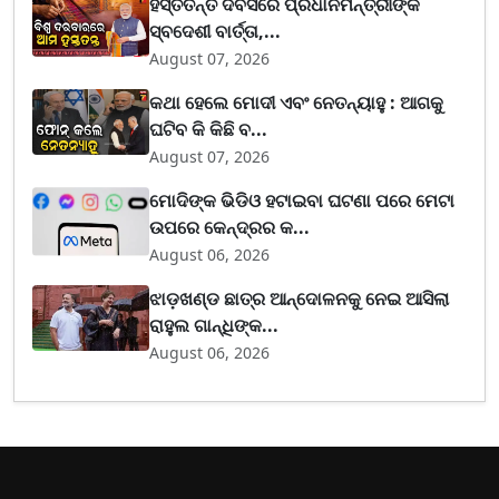
ହସ୍ତତନ୍ତ ଦିବସରେ ପ୍ରଧାନମନ୍ତ୍ରୀଙ୍କ
ସ୍ବଦେଶୀ ବାର୍ତ୍ତା,...
August 07, 2026
କଥା ହେଲେ ମୋଦୀ ଏବଂ ନେତନ୍ୟାହୁ : ଆଗକୁ
ଘଟିବ କି କିଛି ବ...
August 07, 2026
ମୋଦିଙ୍କ ଭିଡିଓ ହଟାଇବା ଘଟଣା ପରେ ମେଟା
ଉପରେ କେନ୍ଦ୍ରର କ...
August 06, 2026
ଝାଡ଼ଖଣ୍ଡ ଛାତ୍ର ଆନ୍ଦୋଳନକୁ ନେଇ ଆସିଲା
ରାହୁଲ ଗାନ୍ଧିଙ୍କ...
August 06, 2026