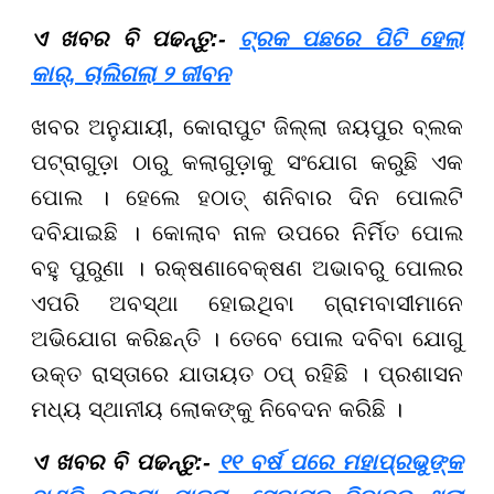
ଏ ଖବର ବି ପଢନ୍ତୁ:-
ଟ୍ରକ ପଛରେ ପିଟି ହେଲା
କାର୍, ଚାଲିଗଲା ୨ ଜୀବନ
ଖବର ଅନୁଯାୟୀ, କୋରାପୁଟ ଜିଲ୍ଲା ଜୟପୁର ବ୍ଲକ
ପଟ୍ରାଗୁଡ଼ା ଠାରୁ କଲାଗୁଡ଼ାକୁ ସଂଯୋଗ କରୁଛି ଏକ
ପୋଲ । ହେଲେ ହଠାତ୍ ଶନିବାର ଦିନ ପୋଲଟି
ଦବିଯାଇଛି । କୋଲାବ ନାଳ ଉପରେ ନିର୍ମିତ ପୋଲ
ବହୁ ପୁରୁଣା । ରକ୍ଷଣାବେକ୍ଷଣ ଅଭାବରୁ ପୋଲର
ଏପରି ଅବସ୍ଥା ହୋଇଥିବା ଗ୍ରାମବାସୀମାନେ
ଅଭିଯୋଗ କରିଛନ୍ତି । ତେବେ ପୋଲ ଦବିବା ଯୋଗୁ
ଉକ୍ତ ରାସ୍ତାରେ ଯାତାୟତ ଠପ୍ ରହିଛି । ପ୍ରଶାସନ
ମଧ୍ୟ ସ୍ଥାନୀୟ ଲୋକଙ୍କୁ ନିବେଦନ କରିଛି ।
ଏ ଖବର ବି ପଢନ୍ତୁ:-
୧୧ ବର୍ଷ ପରେ ମହାପ୍ରଭୁଙ୍କ