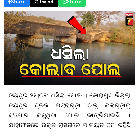
Share
Tweet
Share
ଜୟପୁର ୨୧।୦୨: ଧସିଲା ପୋଲ । କୋରାପୁଟ ଜିଲ୍ଲା
ଜୟପୁର ବ୍ଲକ ପଟ୍ରାଗୁଡ଼ା ଠାରୁ କଲାଗୁଡ଼ାକୁ
ସଂଯୋଗ କରୁଥିବା ପୋଲ ଭାଙ୍ଗିଯାଇଛି ।
ଯାହାଫଳରେ ଉକ୍ତ ରାସ୍ତାରେ ଯାତାୟତ ଠପ ରହିଛି
।