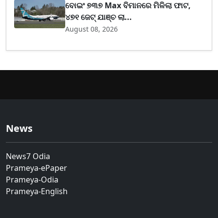
ବୋଇଂ ୭୩୭ Max ବିମାନରେ ମିଳିଲା ଫାଟ,
୪୭୧ ଜେଟ୍ ଯାଞ୍ଚ ଲା...
August 08, 2026
News
News7 Odia
Prameya-ePaper
Prameya-Odia
Prameya-English