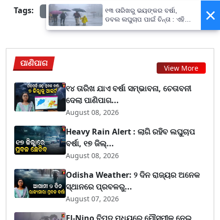
×
Tags:
୧୩ ତାରିଖରୁ ଭୟଙ୍କର ବର୍ଷା,
prameyanews7
ଡବଲ ଲଘୁଚାପ ପାଇଁ ଚିନ୍ତା : ଏହି
ସବୁ ଜିଲ୍ଲାବାସୀ ରୁହନ୍ତୁ ସାବଧାନ !
ପାଣିପାଗ
View More
୧୪ ତାରିଖ ଯାଏ ବର୍ଷା ସମ୍ଭାବନା, ଚେତାବନୀ
ଦେଲା ପାଣିପାଗ...
August 08, 2026
Heavy Rain Alert : ଲାଗି ରହିବ ଲଘୁଚାପ
ବର୍ଷା, ୧୭ ଜିଲ୍...
August 08, 2026
Odisha Weather: ୨ ଦିନ ରାଜ୍ୟର ଅନେକ
ସ୍ଥାନରେ ପ୍ରବଳରୁ...
August 07, 2026
El-Nino ବିପଦ ମଧ୍ୟରେ ମୌସୁମୀକୁ ନେଇ