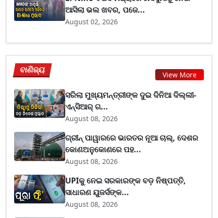
ଆସିଲା ଭଲ ଖବର, ପଜେ...
August 02, 2026
ବାଣିଜ୍ୟ
View More
ସରିଲା ମୁଖ୍ୟମନ୍ତ୍ରୀଙ୍କ ଦୁଇ ଦିନିଆ ଦିଲ୍ଲୀ-
ଏନ୍‌ସିଆର୍ ଗ...
August 08, 2026
ଗ୍ରୀନ୍ ପାୱାରରେ ଭାରତର ନୂଆ ଚାଲ୍, ଦେଶର
କୋଣଅନୁକୋଣରେ ପହ...
August 08, 2026
UPIକୁ ନେଇ ସରକାରଙ୍କ ବଡ଼ ନିଷ୍ପତ୍ତି,
ସାଧାରଣ ୟୁଜର୍ସଙ୍କ...
August 08, 2026