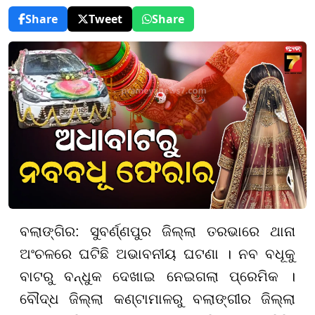
Share
Tweet
Share
ବଲାଙ୍ଗିର: ସୁବର୍ଣ୍ଣପୁର ଜିଲ୍ଲା ତରଭାରେ ଥାନା
ଅଂଚଳରେ ଘଟିଛି ଅଭାବନୀୟ ଘଟଣା । ନବ ବଧୂକୁ
ବାଟରୁ ବନ୍ଧୁକ ଦେଖାଇ ନେଇଗଲା ପ୍ରେମିକ ।
ବୌଦ୍ଧ ଜିଲ୍ଲା କଣ୍ଟାମାଳରୁ ବଲାଙ୍ଗୀର ଜିଲ୍ଲା