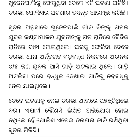
ଖୁଜେନପାଲିକୁ ଫେରୁଥିବା ବେଳେ ଏହି ଘଟଣା ଘଟିଛି।
ତରଭା ପୋଲିସର ଘଟଣାର ତଦନ୍ତ ଆରମ୍ଭ କରିଛି।
ସୂଚନା ଅନୁସାରେ ଖୁଜେନପାଲି ଗାଁର ରିଙ୍କୁ ନାମକ
ଯୁବକ କଣ୍ଟାମାଳର ଯୁବତୀଙ୍କୁ ଗତ ରାତିରେ ବୈଦିକ
ରାତିରେ ବାହା ହୋଇଥିଲେ। ଘରକୁ ଫେରିବା ବେଳେ
ତରଭା ଥାନା ଅର୍ନ୍ତଗତ ବଡ଼ବନ୍ଧ ନିକଟରେ ଅଚାନକ
୪/୫ ଜଣ ଯୁବକ ଆସି ଗାଡ଼ି ଅଟକାଇ ଥିଲେ। ଗାଡ଼ି
ଅଟକିବା ପରେ ବନ୍ଧୁକ ଦେଖାଇ ଗାଡିରୁ ନବବଧୂକୁ
ନେଇ ଯାଇଥିଲେ।
ତେବେ ଘଟଣାକୁ ନେଇ ତରଭା ଥାନାରେ ପହଞ୍ଚିଥିଲେ
ବର। ଏଯାଏଁ କୌଣସି ଲିଖିତ ଅଭିଯୋଗ ହୋଇ
ନଥିଲେ ହେଁ ପୋଲିସ ଏନେଇ ତନାଘନା ଜାରି ରଖିଥିବା
ସୂଚନା ମିଳିଛି।