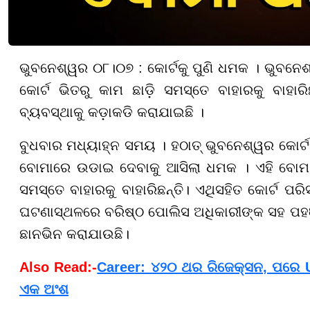
ଭୁବନେଶ୍ୱର ୦୮।୦୭ : କୋର୍ଟକୁ ପୁଣି ଧମକ । ଭୁବନେ
କୋର୍ଟ ଭିତରୁ କାମ ଛାଡ଼ି ସମସ୍ତେ ବାହାରକୁ ବାହା
ବ୍ୟବସ୍ଥାକୁ କଡ଼ାକଡି କରାଯାଇଛି ।
ବୁଧବାର ମଧ୍ୟାହ୍ନ ସମୟ । ହଠାତ୍ ଭୁବନେଶ୍ୱର କୋର୍ଟ
ବୋମାରେ ଉଡାଇ ଦେବାକୁ ଆସିଲା ଧମକ । ଏହି ବୋମା
ସମସ୍ତେ ବାହାରକୁ ବାହାରିଛନ୍ତି। ଏଥିସହିତ କୋର୍ଟ 
ଘଟଣାସ୍ଥଳରେ ବରିଷ୍ଠ ପୋଲିସ ଅଧିକାରୀଙ୍କ ସହ ପହଞ୍ଚି
ଛାନଭିନ କରାଯାଉଛି।
Also Read:-
Career: ୪୨୦ ଥର ରିଜେକ୍ସନ, ପରେ US
ଏକ ଅଂଶ