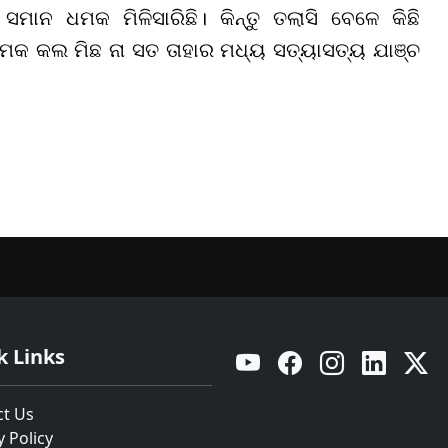
ସମାନ ଧମକ ମିଳିସାରିଛି। କିନ୍ତୁ ତଲାସି ବେଳେ କିଛି
ମକ କଲ ମିଛ ନା ସତ ତାହାର ମଧ୍ୟ ସତ୍ୟାସତ୍ୟ ଯାଞ୍ଚ
k Links
YouTube
Facebook
Instagram
Linkedin
Twitt
ct Us
y Policy