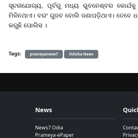
ସୂଚନାଯୋଗ୍ୟ, ପୂର୍ବରୁ ମଧ୍ୟ ଭୁବନେଶ୍ବର କୋର୍ଯକୁ 
ମିଳିନଥାଏ। ବରଂ ଗୁଜବ ବୋଲି ଜଣାପଡ଼ିଥାଏ। ତେବେ ଧ
କରୁଛି ପୋଲିସ ।
Tags:
prameyanews7
Odisha News
News
Quic
News7 Odia
Conta
Prameya-ePaper
Privac