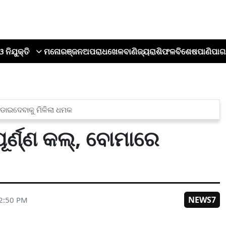
ଓ ନିଯୁକ୍ତି
ମନୋରଞ୍ଜନ
ଅପରାଧ
ଖେଳ
ବାଣିଜ୍ୟ
ରାଶିଫଳ
ବିଶେଷ
ପାଣିପାଗ
 ଉଡାଇଦେବାକୁ ମିଳିଲା ଧମକ
ର୍ଣ୍ଣ କଲ୍‌, ବୋମାରେ
NEWS7
02:50 PM