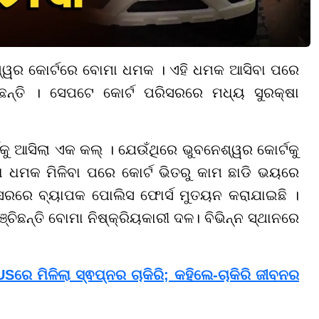
ଶ୍ୱର କୋର୍ଟରେ ବୋମା ଧମକ । ଏହି ଧମକ ଆସିବା ପରେ
ରିଛନ୍ତି । ସେପଟେ କୋର୍ଟ ପରିସରରେ ମଧ୍ୟ ସୁରକ୍ଷା
କୁ ଆସିଲା ଏକ କଲ୍ । ଯେଉଁଥିରେ ଭୁବନେଶ୍ୱର କୋର୍ଟକୁ
 ଧମକ ମିଳିବା ପରେ କୋର୍ଟ ଭିତରୁ କାମ ଛାଡି ଭୟରେ
ପରିସରରେ ବ୍ୟାପକ ପୋଲିସ ଫୋର୍ସ ମୁତୟନ କରାଯାଇଛି ।
ଛନ୍ତି ବୋମା ନିଷ୍କ୍ରିୟକାରୀ ଦଳ। ବିଭିନ୍ନ ସ୍ଥାନରେ
ରେ ମିଳିଲା ସ୍ଵପ୍ନର ଚାକିରି; କହିଲେ-ଚାକିରି ଜୀବନର