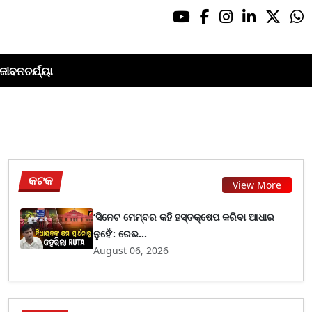
ଜୀବନଚର୍ଯ୍ୟା
କଟକ
View More
‘ସିନେଟ ମେମ୍ବର କହି ହସ୍ତକ୍ଷେପ କରିବା ଆଧାର
ନୁହେଁ’: ରେଭ...
August 06, 2026