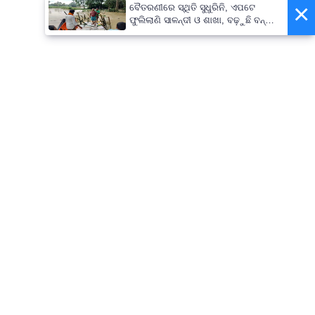
×
ବୈତରଣୀରେ ସ୍ଥିତି ସୁଧୁରିନି, ଏପଟେ
ଫୁଲିଲାଣି ସାଳନ୍ଦୀ ଓ ଶାଖା, ବଢ଼ୁଛି ବନ୍ୟା
ଭୟ