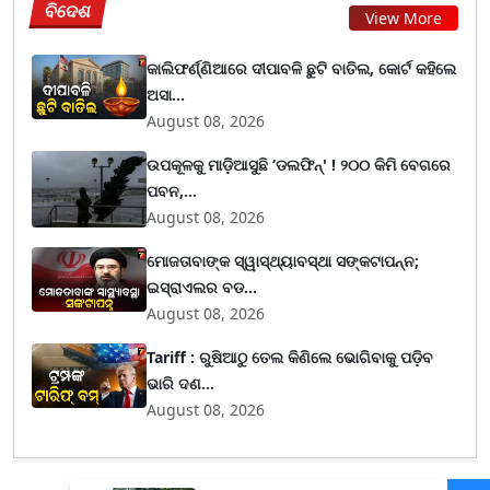
ବିଦେଶ
View More
କାଲିଫର୍ଣ୍ଣିଆରେ ଦୀପାବଳି ଛୁଟି ବାତିଲ, କୋର୍ଟ କହିଲେ
ଅସା...
August 08, 2026
ଉପକୂଳକୁ ମାଡ଼ିଆସୁଛି ‘ଡଲଫିନ୍' ! ୨୦୦ କିମି ବେଗରେ
ପବନ,...
August 08, 2026
ମୋଜତାବାଙ୍କ ସ୍ୱାସ୍ଥ୍ୟାବସ୍ଥା ସଙ୍କଟାପନ୍ନ;
ଇସ୍ରାଏଲର ବଡ...
August 08, 2026
Tariff : ରୁଷିଆଠୁ ତେଲ କିଣିଲେ ଭୋଗିବାକୁ ପଡ଼ିବ
ଭାରି ଦଣ...
August 08, 2026