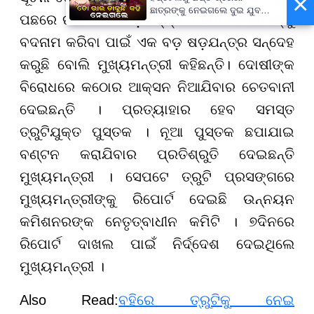
×
ଛାତ୍ରଙ୍କୁ ନେଇଗଲେ ଦୁଇ ଯୁବକ,
ପଛରେ ରହିଛି ବଡ ଷଡ଼ଯନ୍ତ୍ର । ମୋ ସରକାରଙ୍କୁ
ପୁଅକୁ ଖୋଜି ଆଣିବାକୁ ମାଆଙ୍କ
ନିବେଦନ
ବଦନାମ କରିବା ପାଇଁ ଏକ ବଡ଼ ଷଡ଼ଯନ୍ତ୍ର ସନ୍ଦେହ
କରୁଛି ବୋଲି ମୁଖ୍ୟମନ୍ତ୍ରୀ କହିଛନ୍ତି। ଦୋଷୀଙ୍କ
ବିରୋଧରେ କଠୋର ଆକ୍ସନ ନିଆଯିବାର ଚେତବାନୀ
ଦେଇଛନ୍ତି । ପ୍ରତ୍ୟାହାର ହେବ ସମସ୍ତ
ତ୍ରୁଟିଯୁକ୍ତ ପୁସ୍ତକ । ନୂଆ ପୁସ୍ତକ ଛପାଯାଇ
ବଣ୍ଟନ କରାଯିବାର ପ୍ରତିଶ୍ରୁତି ଦେଇଛନ୍ତି
ମୁଖ୍ୟମନ୍ତ୍ରୀ । ସେପଟେ ତ୍ରୁଟି ପ୍ରସଙ୍ଗରେ
ମୁଖ୍ୟମନ୍ତ୍ରୀଙ୍କୁ ରିପୋର୍ଟ ଦେଇଛି ଉନ୍ନୟନ
କମିଶନରଙ୍କ ନେତୃତ୍ବାଧୀନ କମିଟି । ୭ଦିନରେ
ରିପୋର୍ଟ ଦାଖଲ ପାଇଁ ନିର୍ଦ୍ଦେଶ ଦେଇଥିଲେ
ମୁଖ୍ୟମନ୍ତ୍ରୀ ।
Also Read:
ବହିରେ ତ୍ରୁଟିକୁ ନେଇ