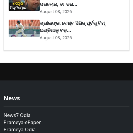
ପରଲୋକ, ୬୮ ବର...
August 08, 2026
ଶ୍ରୀଲଙ୍କା ଟେଷ୍ଟ ସିରିଜ୍‌ ପୂର୍ବରୁ ଟିମ୍‌
ଇଣ୍ଡିଆକୁ ବଡ଼...
August 08, 2026
News
News7 Odia
Prameya-ePaper
Prameya-Odia