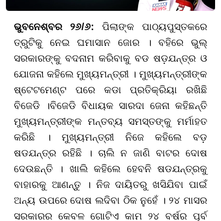
ଭୁବନେଶ୍ବର ୨୬/୬:
ପିଲାଙ୍କ ପାଠ୍ୟପୁସ୍ତକରେ
ତ୍ରୁଟିକୁ ନେଇ ଘମାସାନ ଜୋର । ବହିରେ ଭୁଲ୍
ସରକାରଙ୍କୁ ବଦନାମ କରିବାକୁ ବଡ ଷଡ଼ଯନ୍ତ୍ର ଓ
ଯୋଜନା କହିଲେ ମୁଖ୍ୟମନ୍ତ୍ରୀ । ମୁଖ୍ୟମନ୍ତ୍ରୀଙ୍କ
ଷ୍ଟେଟମେଣ୍ଟ ପରେ କଡା ପ୍ରତିକ୍ରିୟା ରଖିଛି
ବିଜେଡି ।ବିଜେଡି ବିଧାୟକ ସାରଦା ଜେନା କହିଛନ୍ତି
ମୁଖ୍ୟମନ୍ତ୍ରୀଙ୍କ ମନ୍ତବ୍ୟ ସମସ୍ତଙ୍କୁ ମର୍ମାହତ
କରିଛି । ମୁଖ୍ୟମନ୍ତ୍ରୀ ନିଜେ କହିଲେ ବଡ଼
ଷଡଯନ୍ତ୍ର ରହିଛି । ଚାଲି ନ ଜାଣି ବାଟର ଦୋଷ
ଦେଉଛନ୍ତି । ଖାଲି କହିଲେ ହେବନି ଷଡଯନ୍ତ୍ରକୁ
ବାହାରକୁ ଆଣନ୍ତୁ । ନିଜ ଦାୟିତରୁ ଖସିଯିବା ପାଇଁ
ଅନ୍ୟ ଉପରେ ଦୋଷ ଲଦିବା ଠିକ ନୁହେଁ । ୨୪ ମାସର
ସରକାରର କେବଳ ଗୋଟିଏ କାମ ୨୪ ବର୍ଷର ପୂର୍ବ