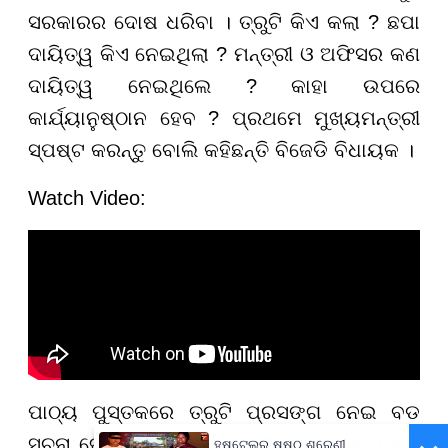
ସରକାରର ଦୋଷ ଧରିବା । ତ୍ରୁଟି କିଏ କଲା ? ଛପା
ଦାୟିତ୍ୱ କିଏ ନେଇଥିଲା ? ମନ୍ତ୍ରୀ ଓ ଅଫିସର କଣ
ଦାୟିତ୍ୱ ନେଇଥିଲେ ? କାହା ଉପରେ
କାର୍ଯ୍ୟାନୁଷ୍ଠାନ ହେବ ? ପ୍ରଥମେ ମୁଖ୍ୟମନ୍ତ୍ରୀ
ସ୍ପଷ୍ଟ କରନ୍ତୁ ବୋଲି କହିଛନ୍ତି ବିଜେଡି ବିଧାୟକ ।
Watch Video:
ପାଠ୍ୟ ପୁସ୍ତକରେ ତ୍ରୁଟି ପ୍ରସଙ୍ଗ ନେଇ ବଡ
ସୂଚନା ଦେଇଥିଲେ ମୁଖ୍ୟମନ୍ତ୍ରୀ । କହିଥିଲେ ତ୍ରୁଟି
ହଷ୍ଟେଲରୁ ଷଷ୍ଠ ଶ୍ରେଣୀ