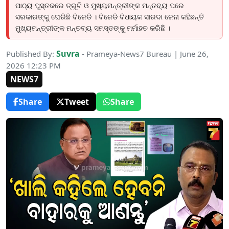
ପାଠ୍ୟ ପୁସ୍ତକରେ ତ୍ରୁଟି ଓ ମୁଖ୍ୟମନ୍ତ୍ରୀଙ୍କ ମନ୍ତବ୍ୟ ପରେ
ସରକାରଙ୍କୁ ଘେରିଛି ବିଜେଡି । ବିଜେଡି ବିଧାୟକ ସାରଦା ଜେନା କହିଛନ୍ତି
ମୁଖ୍ୟମନ୍ତ୍ରୀଙ୍କ ମନ୍ତବ୍ୟ ସମସ୍ତଙ୍କୁ ମର୍ମାହତ କରିଛି ।
Suvra
Published By:
- Prameya-News7 Bureau | June 26,
2026 12:23 PM
NEWS7
Share
Tweet
Share