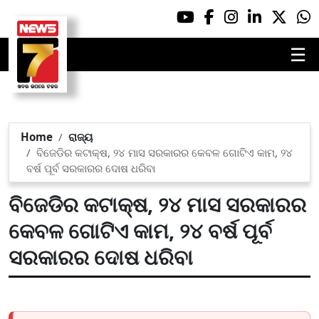
☰
Home
ରାଜ୍ୟ
ବିଜେଡିର କଟାକ୍ଷ, ୨୪ ମାସ ସରକାରର କେବଳ ଗୋଟିଏ କାମ, ୨୪
ବର୍ଷ ପୂର୍ବ ସରକାରର ଦୋଷ ଧରିବା
ବିଜେଡିର କଟାକ୍ଷ, ୨୪ ମାସ ସରକାରର
କେବଳ ଗୋଟିଏ କାମ, ୨୪ ବର୍ଷ ପୂର୍ବ
ସରକାରର ଦୋଷ ଧରିବା