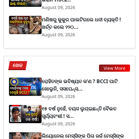
August 09, 2026
ମଣିଷରୁ କୁକୁର ପାଲଟିଗଲେ ଧନୀ ବ୍ୟକ୍ତି !
ଖର୍ଚ୍ଚ କଲେ ୨୨୦...
August 09, 2026
ଖେଳ
View More
ରୋହିତଙ୍କ ଭବିଷ୍ୟତ କ’ଣ ? BCCI ପାଟି
ଖୋଲୁନି, ସସପେନ୍ସ...
August 09, 2026
୧୫ ବର୍ଷ ନୁହେଁ, ବୟସ ଲୁଚାଇଛନ୍ତି ବୈଭବ
ସୂର୍ଯ୍ୟବଂଶୀ ! ସ...
August 09, 2026
ଲିୟୋନେଲ ମେସ୍ସିଙ୍କ ପିତା ଜର୍ଜ ମେସ୍ସିଙ୍କ