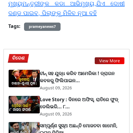
ମୁଖ୍ୟମନ୍ତ୍ରୀଙ୍କ କଡା ଆଭିମୁଖ୍ୟ,ଯିଏ ଦୋଷୀ
ଦଣ୍ଡ ପାଇବ, ପିଲାଙ୍କୁ ମିଳିବ ନୂଆ ବହି
Tags:
prameyanews7
ବିଦେଶ
View More
ଚୀନ୍ ସହ ଯୁଦ୍ଧ କରିବ ଆମେରିକା ! ଡ୍ରାଗନ
କବଳରୁ ଫିଲିପାଇନ...
August 09, 2026
Love Story : ଦିନରେ ଅଫିସ୍, ରାତିରେ ଫୁଡ୍
ଡେଲିଭରି... ୮...
August 09, 2026
ସମ୍ପୂର୍ଣ୍ଣ ସୁସ୍ଥ ଅଛନ୍ତି ମୋଜତବା ଖାମେନି,
ଇରାନ ମିଡିଆ...