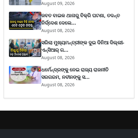
August 09, 2026
ଜବତ ବାଇକ ଥାନାରୁ ବିକ୍ରି ଘଟଣା, ତଦନ୍ତ
ନିର୍ଦ୍ଦେଶ ଦେଲେ...
August 08, 2026
ସରିଲା ମୁଖ୍ୟମନ୍ତ୍ରୀଙ୍କ ଦୁଇ ଦିନିଆ ଦିଲ୍ଲୀ-
ଏନ୍‌ସିଆର୍ ଗ...
August 08, 2026
ଧର୍ମେନ୍ଦ୍ରଙ୍କୁ ନେଇ ରାଜ୍ୟ ରାଜନୀତି
ସରଗରମ, ନବୀନଙ୍କୁ ସ...
August 08, 2026