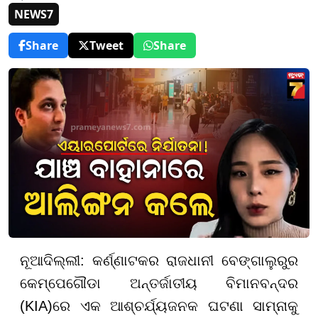
NEWS7
Share
Tweet
Share
ନୂଆଦିଲ୍ଲୀ: କର୍ଣ୍ଣାଟକର ରାଜଧାନୀ ବେଙ୍ଗାଲୁରୁର
କେମ୍ପେଗୌଡା ଅନ୍ତର୍ଜାତୀୟ ବିମାନବନ୍ଦର
(KIA)ରେ ଏକ ଆଶ୍ଚର୍ଯ୍ୟଜନକ ଘଟଣା ସାମ୍ନାକୁ