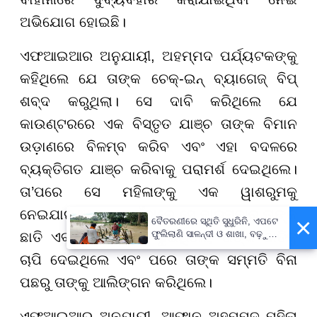
ଅଭିଯୋଗ ହୋଇଛି।
ଏଫଆଇଆର ଅନୁଯାୟୀ, ଅହମ୍ମଦ ପର୍ଯ୍ୟଟକଙ୍କୁ
କହିଥିଲେ ଯେ ତାଙ୍କ ଚେକ୍-ଇନ୍ ବ୍ୟାଗେଜ୍ ବିପ୍
ଶବ୍ଦ କରୁଥିଲା। ସେ ଦାବି କରିଥିଲେ ଯେ
କାଉଣ୍ଟରରେ ଏକ ବିସ୍ତୃତ ଯାଞ୍ଚ ତାଙ୍କ ବିମାନ
ଉଡ଼ାଣରେ ବିଳମ୍ବ କରିବ ଏବଂ ଏହା ବଦଳରେ
ବ୍ୟକ୍ତିଗତ ଯାଞ୍ଚ କରିବାକୁ ପରାମର୍ଶ ଦେଇଥିଲେ।
ତା’ପରେ ସେ ମହିଳାଙ୍କୁ ଏକ ୱାଶରୁମକୁ
ନେଇଯାଇଥିଲେ, ଯେଉଁଠାରେ ସେ ବାରମ୍ବାର ତାଙ୍କ
×
ବୈତରଣୀରେ ସ୍ଥିତି ସୁଧୁରିନି, ଏପଟେ
ଫୁଲିଲାଣି ସାଳନ୍ଦୀ ଓ ଶାଖା, ବଢ଼ୁଛି
ଛାତି ଏବଂ ଯୌନାଙ୍ଗକୁ ଛୁଇଁଥିଲେ, ତାଙ୍କ ଛାତିକୁ
ବନ୍ୟା ଭୟ
ଚାପି ଦେଇଥିଲେ ଏବଂ ପରେ ତାଙ୍କ ସମ୍ମତି ବିନା
ପଛରୁ ତାଙ୍କୁ ଆଲିଙ୍ଗନ କରିଥିଲେ।
ଏଫଆଇଆର ଅନୁଯାୟୀ, ଆଫାନ ଅହମ୍ମଦ ମହିଳା