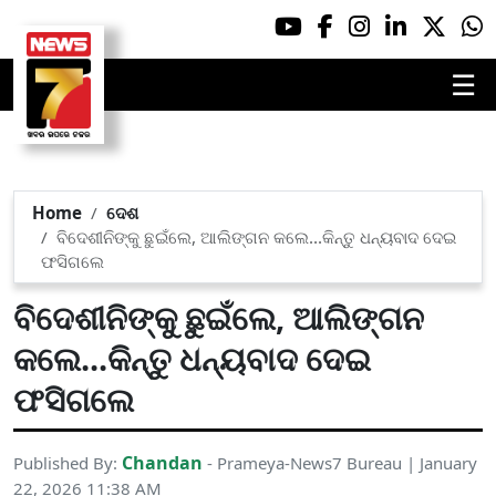
☰
Home
ଦେଶ
ବିଦେଶୀନିଙ୍କୁ ଛୁଇଁଲେ, ଆଲିଙ୍ଗନ କଲେ...କିନ୍ତୁ ଧନ୍ୟବାଦ ଦେଇ
ଫସିଗଲେ
ବିଦେଶୀନିଙ୍କୁ ଛୁଇଁଲେ, ଆଲିଙ୍ଗନ
କଲେ...କିନ୍ତୁ ଧନ୍ୟବାଦ ଦେଇ
ଫସିଗଲେ
Chandan
Published By:
- Prameya-News7 Bureau | January
22, 2026 11:38 AM