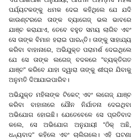
ପର୍ଯ୍ୟଟକଙ୍କୁ ଧମକ ଦେଇ କହିଥିଲେ ଯେ ଯଦି
କାଉଣ୍ଟରରେ ତାଙ୍କ ବ୍ୟାଗେଜ୍ ଭଲ ଭାବରେ
ଯାଞ୍ଚ କରାଯାଏ, ତେବେ ବହୁତ ସମୟ ଲାଗିବ ଏବଂ
ସେ ତାଙ୍କ ବିମାନ ହରାଇ ପାରନ୍ତି। ତାଙ୍କୁ ସାହାଯ୍ୟ
କରିବା ବାହାନାରେ, ଅଭିଯୁକ୍ତ ପରାମର୍ଶ ଦେଇଥିଲେ
ଯେ ସେ ତାଙ୍କ ଲଗେଜ୍ ବଦଳରେ "ବ୍ୟକ୍ତିଗତ
ଯାଞ୍ଚ" କରିବେ ଯାହା ଦ୍ୱାରା ତାଙ୍କୁ ଶୀଘ୍ର ଯିବାକୁ
ଅନୁମତି ଦିଆଯାଇପାରିବ।
ଅଭିଯୁକ୍ତ ମହିଳାଙ୍କ ଟିକେଟ୍ ଏବଂ ଲଗେଜ୍ ଯାଞ୍ଚ
କରିବା ବାହାନାରେ ଯୌନ ନିର୍ଯାତନା ଦେଇଥିବା
ଅଭିଯୋଗ ହୋଇଛି। ଯେତେବେଳେ ସେ ପ୍ରତିବାଦ
କଲେ, ସେ ଅଭିଯୋଗ ଅନୁଯାୟୀ "ଠିକ୍ ଅଛି,
ଧନ୍ୟବାଦ" କହିଲେ ଏବଂ ଚାଲିଗଲେ। ଏହି ଘଟଣା