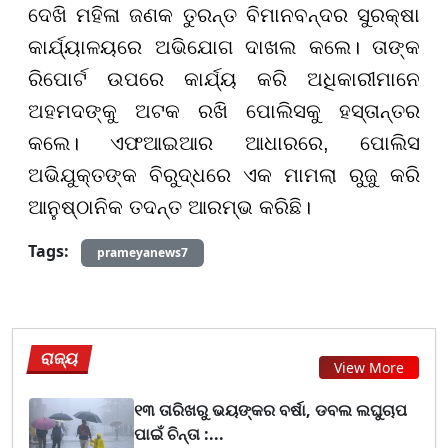
ଦେଖି ମହିଳା ଜଣକ ତୁରନ୍ତ ବିମାନବନ୍ଦର ସୁରକ୍ଷା
କାର୍ଯ୍ୟାଳୟରେ ଅଭିଯୋଗ ଦାଖଲ କଲେ। ତାଙ୍କ
ରିପୋର୍ଟ ଉପରେ କାର୍ଯ୍ୟ କରି ଅଧିକାରୀମାନେ
ଅହମଦଙ୍କୁ ଅଟକ ରଖି ପୋଲିସକୁ ହସ୍ତାନ୍ତର
କଲେ। ଏଫଆଇଆର ଆଧାରରେ, ପୋଲିସ
ଅଭିଯୁକ୍ତଙ୍କ ବିରୁଦ୍ଧରେ ଏକ ମାମଲା ରୁଜୁ କରି
ଆନୁଷ୍ଠାନିକ ତଦନ୍ତ ଆରମ୍ଭ କରିଛି।
Tags:
prameyanews7
ରାଜ୍ୟ
View More
୧୩ ତାରିଖରୁ ଭୟଙ୍କର ବର୍ଷା, ଡବଲ ଲଘୁଚାପ
ପାଇଁ ଚିନ୍ତା :...