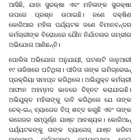
ଆସିଛି, ଯାହା ସୁରକ୍ଷା ଏବଂ ମହିଳାଙ୍କ ସୁରକ୍ଷା
ଉପରେ ପ୍ରଶ୍ନ ଉଠାଇଛି। ଜଣେ ଦକ୍ଷିଣ
କୋରିଆର ମହିଳା ପର୍ଯ୍ୟଟକ ଜଣେ ବିମାନବନ୍ଦର
କର୍ମଚାରୀଙ୍କ ବିରୋଧରେ ଯୌନ ନିର୍ଯାତନାର ଗମ୍ଭୀର
ଅଭିଯୋଗ ଆଣିଛନ୍ତି।
ପୋଲିସ ଅଭିଯୋଗ ଅନୁଯାୟୀ, ଘଟଣାଟି ଜାନୁଆରୀ
୧୯ ତାରିଖରେ ଘଟିଥିଲା। ପୀଡିତା ତାଙ୍କ ଇମିଗ୍ରେସନ୍
ପ୍ରକ୍ରିୟା ସମାପ୍ତ କରିଥିଲେ। ଅଭିଯୁକ୍ତ କର୍ମଚାରୀ
ଆଫାନ ଅହମ୍ମଦ ଭାବରେ ଚିହ୍ନଟ କରାଯାଇଛି।
ଅଭିଯୁକ୍ତ ମହିଳାଙ୍କୁ ଦାବି କରିଥିଲେ ଯେ ତାଙ୍କ
ଚେକ୍-ଇନ୍ ବ୍ୟାଗେଜ ବିପ୍ ଶବ୍ଦ କରୁଛି ଏବଂ ତାଙ୍କ
ଲଗେଜର ସମ୍ପୂର୍ଣ୍ଣ ଯାଞ୍ଚ ଆବଶ୍ୟକ। କୋରିଆନ୍
ପର୍ଯ୍ୟଟକଙ୍କୁ ତାଙ୍କ ବ୍ୟାଗେଜ୍ ଯାଞ୍ଚ କରିବା
ବାହାନାରେ ଦୁର୍ବ୍ୟବହାର କରାଯାଇଥିବା ନେଇ