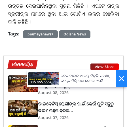
ଉତ୍ତର ଦେଇପାରିନଥିବା ସୂଚନା ମିଳିଛି । ଏପଟେ ତାଙ୍କ
ସ୍ତ୍ରୀଙ୍କ ନାମରେ ଥିବା ଆଉ ଗୋଟିଏ ଲକର ଖୋଲିବା
ବାକି ରହିଛି ।
Tags:
prameyanews7
Odisha News
ଜୀବନଚର୍ଯ୍ୟା
View More
×
ଜବତ ବାଇକ ଥାନାରୁ ବିକ୍ରି ଘଟଣା,
Sawan: ଶ୍ରାବଣରେ ତୁଳସୀ ଗଛ ଲଗାଇବାର
ତଦନ୍ତ ନିର୍ଦ୍ଦେଶ ଦେଲେ ଏସପି
ବାସ୍ତୁ ନିୟମ, ଭୁଲ୍...
August 08, 2026
ଡାଇବେଟିସ୍ ରୋଗୀଙ୍କ ପାଇଁ କେଉଁ ରୁଟି ସବୁଠୁ
ଭଲ? ଗହମ ବଦଳ...
August 07, 2026