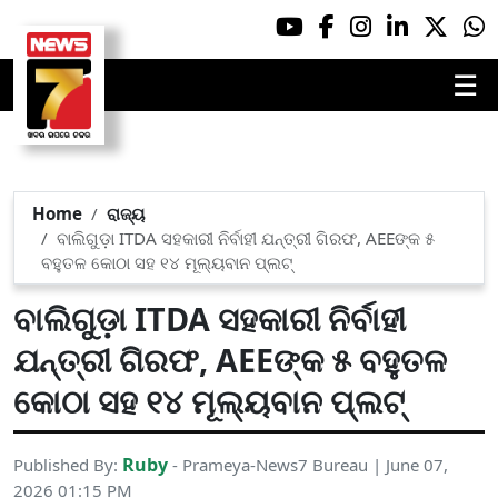
☰
Home
ରାଜ୍ୟ
ବାଲିଗୁଡ଼ା ITDA ସହକାରୀ ନିର୍ବାହୀ ଯନ୍ତ୍ରୀ ଗିରଫ, AEEଙ୍କ ୫
ବହୁତଳ କୋଠା ସହ ୧୪ ମୂଲ୍ୟବାନ ପ୍ଲଟ୍
ବାଲିଗୁଡ଼ା ITDA ସହକାରୀ ନିର୍ବାହୀ
ଯନ୍ତ୍ରୀ ଗିରଫ, AEEଙ୍କ ୫ ବହୁତଳ
କୋଠା ସହ ୧୪ ମୂଲ୍ୟବାନ ପ୍ଲଟ୍
Ruby
Published By:
- Prameya-News7 Bureau | June 07,
2026 01:15 PM