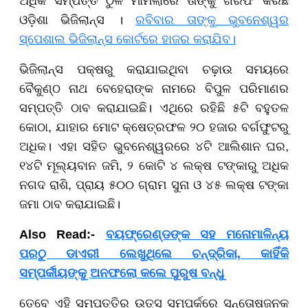
ଅଧିକ ସମ୍ପତ୍ତି ଠୁଳ ମାମଲାରେ ତାଙ୍କୁ ଗିରଫ କରିଛି
ଓଡ଼ିଶା ଭିଜିଲାନ୍ସ ।
ରବିବାର ତାଙ୍କୁ ଭୁବନେଶ୍ୱର
ସ୍ପେଶାଲ ଭିଜିଲାନ୍ସ କୋର୍ଟରେ ହାଜର କରାଯିବ।
ଭିଜିଲାନ୍ସ ପକ୍ଷରୁ କରାଯାଇଥିବା ଚଢ଼ାଉ ସମୟରେ
ବୈକୁଣ୍ଠ ନାଥ ବେହେରାଙ୍କ ନାମରେ ବିପୁଳ ପରିମାଣର
ସମ୍ପତ୍ତି ଠାବ କରାଯାଇଛି। ଏଥିରେ ରହିଛି ୫ଟି ବହୁତଳ
କୋଠା, ଯାହାର ମୋଟ କ୍ଷେତ୍ରଫଳ ୨୦ ହଜାର ବର୍ଗଫୁଟରୁ
ଅଧିକ। ଏହା ସହିତ ଭୁବନେଶ୍ୱରରେ ୪ଟି ଆଲିଶାନ ଘର,
୧୪ଟି ମୂଲ୍ୟବାନ ଜମି, ୨ କୋଟି ୪ ଲକ୍ଷ ଟଙ୍କାରୁ ଅଧିକ
ନଗଦ ରାଶି, ପ୍ରାୟ ୫୦୦ ଗ୍ରାମ ସୁନା ଓ ୪୫ ଲକ୍ଷ ଟଙ୍କା
ଜମା ଠାବ କରାଯାଇଛି।
Also Read:-
ବୟଫ୍ରେଣ୍ଡଙ୍କ ସହ ମନୋମାଳିନ୍ୟ
ପରଠୁ ଡାଏରୀ ଲେଖୁଥିଲେ ଚନ୍ଦ୍ରିକା, କାହିଁକି
ସମ୍ପର୍କୀୟଙ୍କୁ ଅନଫଲୋ କଲେ ପୁରୁଷ ବନ୍ଧୁ
ତେବେ ଏହି ସମ୍ପତ୍ତିର ଉତ୍ସ ସମ୍ପର୍କରେ ସନ୍ତୋଷଜନକ