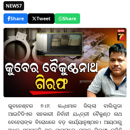
NEWS7
Share
Tweet
Share
ଭୁବନେଶ୍ବର ୭।୬: କନ୍ଧମାଳ ଜିଲ୍ଲା ବାଲିଗୁଡା
ଆଇଟିଡିଏର ସହକାରୀ ନିର୍ବାହୀ ଯନ୍ତ୍ରୀ ବୈକୁଣ୍ଠ ନାଥ
ବେହେରାଙ୍କ ବିରୋଧରେ ବଡ଼ କାର୍ଯ୍ୟାନୁଷ୍ଠାନ। ଆୟଠାରୁ