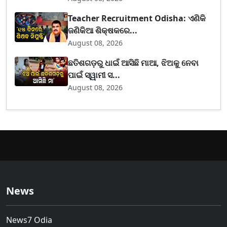
Teacher Recruitment Odisha: ଏଣିକି
ଜଣିକିଆ ଶିକ୍ଷକରେ...
August 08, 2026
ଛତିଶଗଡ଼ରୁ ଧାଇଁ ଆସିଛି ମାଆ, ଝିଅକୁ ନେବା
ପାଇଁ ସ୍ୱାମୀ ସ...
August 08, 2026
News
News7 Odia