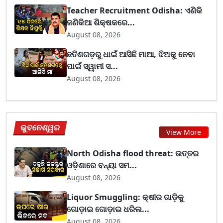
Teacher Recruitment Odisha: ଏଣିକି
ଜଣିକିଆ ଶିକ୍ଷକରେ...
August 08, 2026
ଛତିଶଗଡ଼ରୁ ଧାଇଁ ଆସିଛି ମାଆ, ଝିଅକୁ ନେବା
ପାଇଁ ସ୍ୱାମୀ ସ...
August 08, 2026
ଭୁବନେଶ୍ୱର
View More
North Odisha flood threat: ଉତ୍ତର
ଓଡ଼ିଶାରେ ବନ୍ୟା ସମ...
August 08, 2026
Liquor Smuggling: କ୍ଷୀର ଗାଡ଼ିକୁ
ଗୋଡ଼ାଇ ଗୋଡ଼ାଇ ଧରିଲ...
August 08, 2026