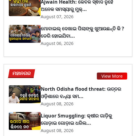
Ajwain Health: କେବଳ ସ୍ଵାଦ ନୁହେଁ
ଅନେକ ସମସ୍ୟାରୁ ମୁକ୍...
August 07, 2026
ମୋବାଇଲ୍ ଦେଖାଇ ପିଲାଙ୍କୁ ଖୁଆଉଛନ୍ତି କି ?
ଡେରି ହୋଇଯିବା...
August 06, 2026
ମହାନଗର
View More
North Odisha flood threat: ଉତ୍ତର
ଓଡ଼ିଶାରେ ବନ୍ୟା ସମ...
August 08, 2026
Liquor Smuggling: କ୍ଷୀର ଗାଡ଼ିକୁ
ଗୋଡ଼ାଇ ଗୋଡ଼ାଇ ଧରିଲ...
August 08, 2026