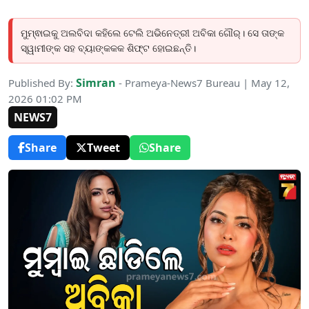
ମୁମ୍ଵାଇକୁ ଅଲବିଦା କହିଲେ ଟେଲି ଅଭିନେତ୍ରୀ ଅବିକା ଗୌର୍। ସେ ତାଙ୍କ
ସ୍ୱାମୀଙ୍କ ସହ ବ୍ୟାଙ୍କକକ ଶିଫ୍ଟ ହୋଇଛନ୍ତି।
Simran
Published By:
- Prameya-News7 Bureau | May 12,
2026 01:02 PM
NEWS7
Share
Tweet
Share