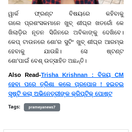
ୱାର୍କ ଫ୍ରଣ୍ଟ ବିଷୟରେ କହିବାକୁ
ଗଲେ
ପ୍ରଶଂସକମାନେ ଖୁବ୍ ଶୀଘ୍ର ଖତରୋଁ କେ
ଖିଲାଡ଼ିର ନୂତନ ସିଜିନରେ ଅବିକାଙ୍କୁ ଦେଖିବେ।
କେପ୍ ଟାଉନରେ ଶୋ
'
ର ସୁଟିଂ ଖୁବ୍ ଶୀଘ୍ର ଆରମ୍ଭ
ହେବାକୁ ଯାଉଛି। ସେ ଷ୍ଟଣ୍ଟ
ଶୋ
'
ପାଇଁ
ବେଶ୍
ଉତ୍ସାହିତ
ଅଛନ୍ତି
।
Also Read-
Trisha Krishnan : ବିଜୟ CM
ହେବା ପରେ ତ୍ରିଶା କଲେ ପ୍ରପୋଜ ! ହଇଚଇ
ସୃଷ୍ଟି କଲା ଅଭିନେତ୍ରୀଙ୍କ କ୍ରିପ୍ଟିକ୍ ପୋଷ୍ଟ
Tags:
prameyanews7