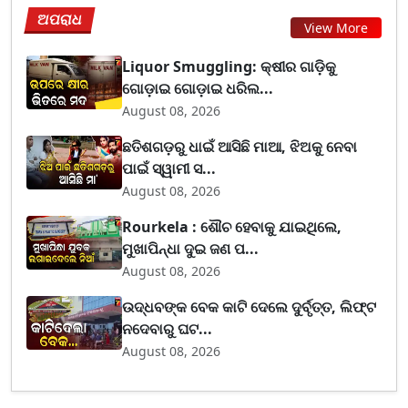
ଅପରାଧ
View More
Liquor Smuggling: କ୍ଷୀର ଗାଡ଼ିକୁ
ଗୋଡ଼ାଇ ଗୋଡ଼ାଇ ଧରିଲ...
August 08, 2026
ଛତିଶଗଡ଼ରୁ ଧାଇଁ ଆସିଛି ମାଆ, ଝିଅକୁ ନେବା
ପାଇଁ ସ୍ୱାମୀ ସ...
August 08, 2026
Rourkela : ଶୌଚ ହେବାକୁ ଯାଇଥିଲେ,
ମୁଖାପିନ୍ଧା ଦୁଇ ଜଣ ପ...
August 08, 2026
ଉଦ୍ଧବଙ୍କ ବେକ କାଟି ଦେଲେ ଦୁର୍ବୃତ୍ତ, ଲିଫ୍ଟ
ନଦେବାରୁ ଘଟ...
August 08, 2026