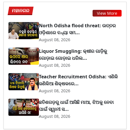
ମହାନଗର
View More
North Odisha flood threat: ଉତ୍ତର
ଓଡ଼ିଶାରେ ବନ୍ୟା ସମ...
August 08, 2026
Liquor Smuggling: କ୍ଷୀର ଗାଡ଼ିକୁ
ଗୋଡ଼ାଇ ଗୋଡ଼ାଇ ଧରିଲ...
August 08, 2026
Teacher Recruitment Odisha: ଏଣିକି
ଜଣିକିଆ ଶିକ୍ଷକରେ...
August 08, 2026
ଛତିଶଗଡ଼ରୁ ଧାଇଁ ଆସିଛି ମାଆ, ଝିଅକୁ ନେବା
ପାଇଁ ସ୍ୱାମୀ ସ...
August 08, 2026