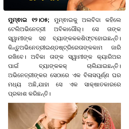
ମୁମ୍ଵାଇ ୧୨।୦୫;
ମୁମ୍ଵାଇକୁ ଅଲବିଦା କହିଲେ
ଟେଲି
ଅଭିନେତ୍ରୀ ଅବିକା
ଗୌର୍
। ସେ ତାଙ୍କ
ସ୍ୱାମୀଙ୍କ ସହ ବ୍ୟାଙ୍କ
କ
କ
ଶିଫ୍ଟ
ହୋଇଛନ୍ତି।
କିନ୍ତୁ
ଅଭିନେତ୍ରୀ
ଇଣ୍ଡଷ୍ଟ୍ରି
ରେ
ତାଙ୍କ
କାମ ଜାରି
ରଖିବେ। ଅବିକା ତାଙ୍କ ସ୍ୱାମୀଙ୍କ କ୍ୟାରିଅର
ପାଇଁ ବ୍ୟାଙ୍କ
କ
କ୍ ଚାଲିଯାଇଛନ୍ତି।
ଅଭିନେତ୍ରୀଙ୍କର ସେଠାରେ ଏକ ବିଳାସପୂର୍ଣ୍ଣ ଘର
ମଧ୍ୟ ଅଛି
,
ଯାହା ସେ ଏକ ସାକ୍ଷାତକାରରେ
ପ୍ରକାଶ କରିଛନ୍ତି।