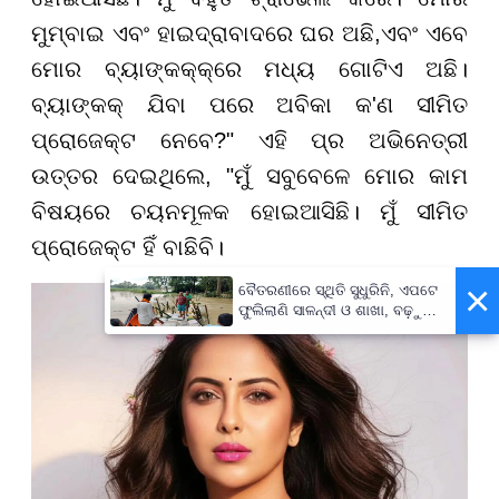
ମୁମ୍ବାଇ ଏବଂ ହାଇଦ୍ରାବାଦରେ ଘର ଅଛି
,
ଏବଂ ଏବେ
ମୋର ବ୍ୟାଙ୍କକ୍
କ୍
ରେ ମଧ୍ୟ ଗୋଟିଏ ଅଛି।
ବ୍ୟାଙ୍କକ୍ ଯିବା ପରେ ଅବିକା କ
'
ଣ ସୀମିତ
ପ୍ରୋଜେକ୍ଟ ନେବେ
?" ଏହି ପ୍ର
ଅଭିନେତ୍ରୀ
ଉତ୍ତର ଦେଇଥିଲେ
, "
ମୁଁ ସବୁବେଳେ ମୋର କାମ
ବିଷୟରେ ଚୟନମୂଳକ ହୋଇଆସିଛି। ମୁଁ ସୀମିତ
ପ୍ରୋଜେକ୍ଟ
ହିଁ
ବାଛିବି।
×
ବୈତରଣୀରେ ସ୍ଥିତି ସୁଧୁରିନି, ଏପଟେ
ଫୁଲିଲାଣି ସାଳନ୍ଦୀ ଓ ଶାଖା, ବଢ଼ୁଛି
ବନ୍ୟା ଭୟ