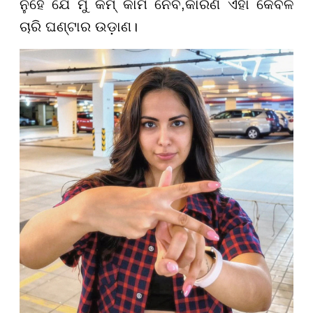
ନୁହେଁ ଯେ ମୁଁ କମ୍ କାମ ନେବି
,
କାରଣ ଏହା କେବଳ
ଚାରି ଘଣ୍ଟାର ଉଡ଼ାଣ।