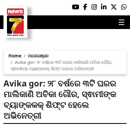
☰
Home
ମନୋରଞ୍ଜନ
Avika gor: ୨୮ ବର୍ଷରେ ୩ଟି ଘରର ମାଲିକାଣି ଅବିକା ଗୌର,
ସ୍ଵାମୀଙ୍କ ବ୍ୟାଙ୍କକକ୍ ଶିଫ୍ଟ ହେଲେ ଅଭିନେତ୍ରୀ
Avika gor: ୨୮ ବର୍ଷରେ ୩ଟି ଘରର
ମାଲିକାଣି ଅବିକା ଗୌର, ସ୍ଵାମୀଙ୍କ
ବ୍ୟାଙ୍କକକ୍ ଶିଫ୍ଟ ହେଲେ
ଅଭିନେତ୍ରୀ