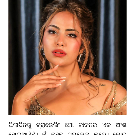
ପିଲାଦିନରୁ
ଟ୍ରାଭେଲିଂ
ମୋ ଜୀବନର ଏକ ଅଂଶ
ହୋଇଆସିଛି। ମୁଁ ବହୁତ
ଟ୍ରାଭେଲ
କ
ରେ
। ମୋର