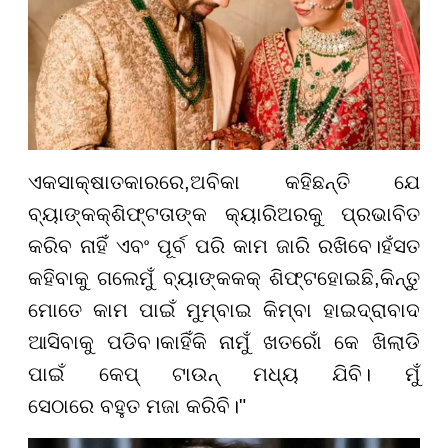
ଏକ
ସାକ୍ଷାତକାର
ରେ
,
ଅବିକା କହିଛନ୍ତି ଯେ
ବ୍ୟାଙ୍କକ୍
ଶିଫ୍ଟ
ତାଙ୍କ କ୍ୟାରିଅରକୁ ପ୍ରଭାବିତ
କରିବ ନାହିଁ ଏବଂ ପୂର୍ବ ପରି କାମ ଜାରି ରଖିବେ।
ହଁ
ସତ
କହିବାକୁ ଗଲେ
ମୁଁ ବ୍ୟାଙ୍କ
କ
କ୍
ଶିଫ୍ଟ
ହୋଇଛି
,
କିନ୍ତୁ
ମୋତେ କାମ ପାଇଁ ମୁମ୍ବାଇ କିମ୍ବା ହାଇଦ୍ରାବାଦ
ଆସିବାକୁ ପଡିବ।
କାହିଁକି ନା
ମୁଁ ଖତରୋଁ କେ ଖିଲାଡି
ପାଇଁ କେପ୍ ଟାଉନ୍ ମଧ୍ୟ ଯିବି। ମୁଁ
ସେଠାରେ
ବହୁତ
ମଜା କରିବି।"