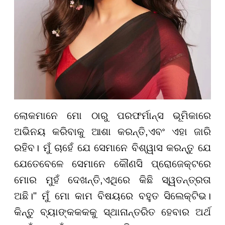
ଲୋକମାନେ ମୋ ଠାରୁ
ପରଫର୍ମାନ୍ସ
ଭୂମିକାରେ
ଅଭିନୟ କରିବାକୁ ଆଶା କରନ୍ତି
,
ଏବଂ ଏହା ଜାରି
ରହିବ। ମୁଁ ଚାହେଁ ଯେ ସେମାନେ ବିଶ୍ୱାସ କରନ୍ତୁ ଯେ
ଯେତେବେଳେ ସେମାନେ କୌଣସି ପ୍ରୋଜେକ୍ଟରେ
ମୋର ମୁହଁ ଦେଖନ୍ତି
,
ଏଥିରେ କିଛି ସ୍ୱତନ୍ତ୍ରତା
ଅଛି।" ମୁଁ ମୋ କାମ ବିଷୟରେ ବହୁତ
ସିଲେକ୍ଟିଭ
।
କିନ୍ତୁ ବ୍ୟାଙ୍କକ
କ
କୁ ସ୍ଥାନାନ୍ତରିତ ହେବାର ଅର୍ଥ