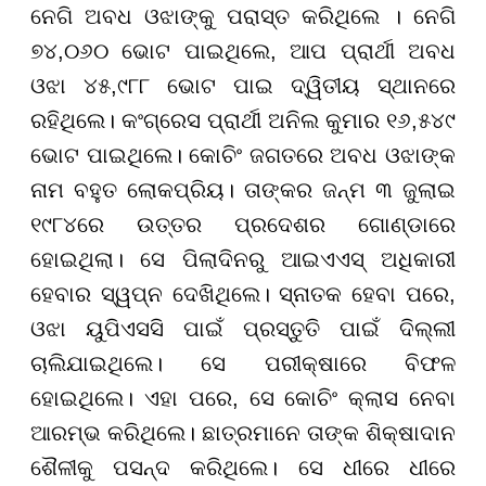
ନେଗି ଅବଧ ଓଝାଙ୍କୁ ପରାସ୍ତ କରିଥିଲେ । ନେଗି
୭୪,୦୬୦ ଭୋଟ ପାଇଥିଲେ, ଆପ ପ୍ରାର୍ଥୀ ଅବଧ
ଓଝା ୪୫,୯୮୮ ଭୋଟ ପାଇ ଦ୍ୱିତୀୟ ସ୍ଥାନରେ
ରହିଥିଲେ। କଂଗ୍ରେସ ପ୍ରାର୍ଥୀ ଅନିଲ କୁମାର ୧୬,୫୪୯
ଭୋଟ ପାଇଥିଲେ। କୋଚିଂ ଜଗତରେ ଅବଧ ଓଝାଙ୍କ
ନାମ ବହୁତ ଲୋକପ୍ରିୟ। ତାଙ୍କର ଜନ୍ମ ୩ ଜୁଲାଇ
୧୯୮୪ରେ ଉତ୍ତର ପ୍ରଦେଶର ଗୋଣ୍ଡାରେ
ହୋଇଥିଲା। ସେ ପିଲାଦିନରୁ ଆଇଏଏସ୍ ଅଧିକାରୀ
ହେବାର ସ୍ୱପ୍ନ ଦେଖିଥିଲେ। ସ୍ନାତକ ହେବା ପରେ,
ଓଝା ୟୁପିଏସସି ପାଇଁ ପ୍ରସ୍ତୁତି ପାଇଁ ଦିଲ୍ଲୀ
ଚାଲିଯାଇଥିଲେ। ସେ ପରୀକ୍ଷାରେ ବିଫଳ
ହୋଇଥିଲେ। ଏହା ପରେ, ସେ କୋଚିଂ କ୍ଲାସ ନେବା
ଆରମ୍ଭ କରିଥିଲେ। ଛାତ୍ରମାନେ ତାଙ୍କ ଶିକ୍ଷାଦାନ
ଶୈଳୀକୁ ପସନ୍ଦ କରିଥିଲେ। ସେ ଧୀରେ ଧୀରେ