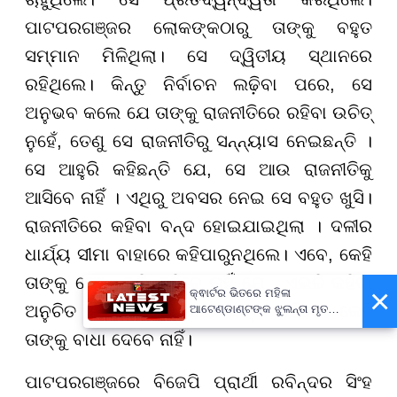
ପାଟପରଗଞ୍ଜର ଲୋକଙ୍କଠାରୁ ତାଙ୍କୁ ବହୁତ
ସମ୍ମାନ ମିଳିଥିଲା। ସେ ଦ୍ୱିତୀୟ ସ୍ଥାନରେ
ରହିଥିଲେ। କିନ୍ତୁ ନିର୍ବାଚନ ଲଢ଼ିବା ପରେ, ସେ
ଅନୁଭବ କଲେ ଯେ ତାଙ୍କୁ ରାଜନୀତିରେ ରହିବା ଉଚିତ୍
ନୁହେଁ, ତେଣୁ ସେ ରାଜନୀତିରୁ ସନ୍ନ୍ୟାସ ନେଇଛନ୍ତି ।
ସେ ଆହୁରି କହିଛନ୍ତି ଯେ, ସେ ଆଉ ରାଜନୀତିକୁ
ଆସିବେ ନାହିଁ । ଏଥିରୁ ଅବସର ନେଇ ସେ ବହୁତ ଖୁସି।
ରାଜନୀତିରେ କହିବା ବନ୍ଦ ହୋଇଯାଇଥିଲା । ଦଳୀର
ଧାର୍ଯ୍ୟ ସୀମା ବାହାରେ କହିପାରୁନଥିଲେ। ଏବେ, କେହି
ତାଙ୍କୁ ଫୋନ୍ କରି କହିବେ ନାହିଁ ଯେ , ଏଭଳି କହିବା
×
କ୍ଵାର୍ଟର ଭିତରେ ମହିଳା
ଅନୁଚିତ । ଏବେ, ସେ ଯାହା ଇଚ୍ଛା କହିବେ। କେହି
ଆଟେଣ୍ଡାଣ୍ଟଙ୍କ ଝୁଲନ୍ତା ମୃତଦେହ
ଉଦ୍ଧାର
ତାଙ୍କୁ ବାଧା ଦେବେ ନାହିଁ।
ପାଟପରଗଞ୍ଜରେ ବିଜେପି ପ୍ରାର୍ଥୀ ରବିନ୍ଦର ସିଂହ