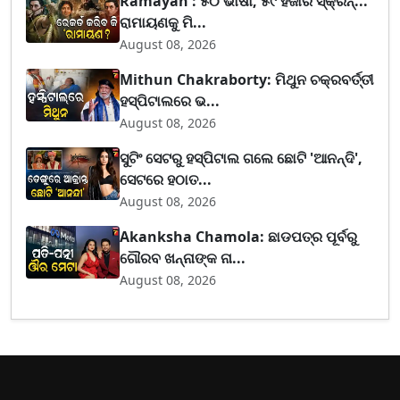
Ramayan : ୫୦ ଭାଷା, ୫୯ ହଜାର ସ୍କ୍ରିନ୍...
ରାମାୟଣକୁ ମି...
August 08, 2026
Mithun Chakraborty: ମିଥୁନ ଚକ୍ରବର୍ତ୍ତୀ
ହସ୍ପିଟାଲରେ ଭ...
August 08, 2026
ସୁଟିଂ ସେଟରୁ ହସ୍ପିଟାଲ ଗଲେ ଛୋଟି 'ଆନନ୍ଦି',
ସେଟରେ ହଠାତ...
August 08, 2026
Akanksha Chamola: ଛାଡପତ୍ର ପୂର୍ବରୁ
ଗୌରବ ଖନ୍ନାଙ୍କ ନା...
August 08, 2026