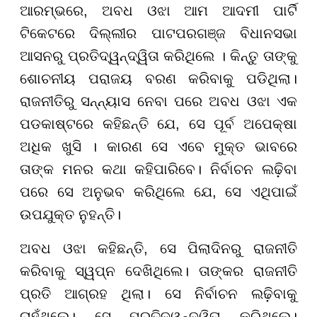
ଆରମ୍ଭରେ, ଅବଧ ଓଝା ଆମ ଆଦମୀ ପାର୍ଟି
ଟିକେଟରେ ଦିଲ୍ଲୀର ପାଟପରଗଞ୍ଜ ବିଧାନସଭା
ଆସନରୁ ପ୍ରତିଦ୍ୱନ୍ଦ୍ୱିତା କରିଥିଲେ । କିନ୍ତୁ ତାଙ୍କୁ
ଶୋଚନୀୟ ପରାଜୟ ବରଣ କରିବାକୁ ପଡିଥିଲା।
ରାଜନୀତିରୁ ସନ୍ନ୍ୟାସ ନେବା ପରେ ଅବଧ ଓଝା ଏକ
ପଡକାଷ୍ଟରେ କହିଛନ୍ତି ଯେ, ସେ ପୂର୍ବ ଅପେକ୍ଷା
ଅଧିକ ଖୁସି । କାରଣ ସେ ଏବେ ମୁକ୍ତ ଭାବରେ
ତାଙ୍କ ମନର କଥା କହିପାରିବେ। ନିର୍ବାଚନ ଲଢ଼ିବା
ପରେ ସେ ଅନୁଭବ କରିଥିଲେ ଯେ, ସେ ଏଥିପାଇଁ
ଉପଯୁକ୍ତ ନୁହନ୍ତି।
ଅବଧ ଓଝା କହିଛନ୍ତି, ସେ ପିଲାଦିନରୁ ରାଜନୀତି
କରିବାକୁ ସ୍ୱପ୍ନ ଦେଖିଥିଲେ। ତାଙ୍କର ରାଜନୀତି
ପ୍ରତି ଆଗ୍ରହ ଥିଲା। ସେ ନିର୍ବାଚନ ଲଢ଼ିବାକୁ
ଚାହୁଁଥିଲେ। ସେ ପ୍ରତିଦ୍ୱନ୍ଦ୍ୱିତା କରିଥିଲେ।