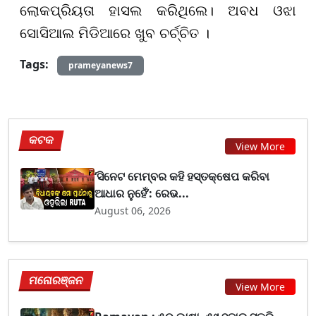
ଲୋକପ୍ରିୟତା ହାସଲ କରିଥିଲେ। ଅବଧ ଓଝା
ସୋସିଆଲ ମିଡିଆରେ ଖୁବ ଚର୍ଚ୍ଚିତ ।
Tags:
prameyanews7
କଟକ
View More
‘ସିନେଟ ମେମ୍ବର କହି ହସ୍ତକ୍ଷେପ କରିବା
ଆଧାର ନୁହେଁ’: ରେଭ...
August 06, 2026
ମନୋରଞ୍ଜନ
View More