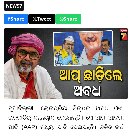
NEWS7
Share
Tweet
Share
ନୂଆଦିଲ୍ଲୀ: ଲୋକପ୍ରିୟ ଶିକ୍ଷକ ଅବଧ ଓଝା
ରାଜନୀତିରୁ ସନ୍ନ୍ୟାସ ନେଇଛନ୍ତି। ସେ ଆମ ଆଦମୀ
ପାର୍ଟି (AAP) ମଧ୍ୟ ଛାଡି ଦେଇଛନ୍ତି। ଚଳିତ ବର୍ଷ