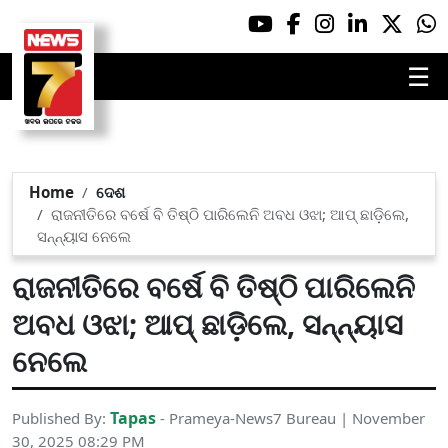
☰
Home
ଦେଶ
ରାଜନୀତିରେ ବର୍ଷେ ବି ତିଷ୍ଠି ପାରିଲେନି ଅବଧ ଓଝା; ଆପ୍ ଛାଡ଼ିଲେ,
ସନ୍ନ୍ୟାସ ନେଲେ
ରାଜନୀତିରେ ବର୍ଷେ ବି ତିଷ୍ଠି ପାରିଲେନି
ଅବଧ ଓଝା; ଆପ୍ ଛାଡ଼ିଲେ, ସନ୍ନ୍ୟାସ
ନେଲେ
Tapas
Published By:
- Prameya-News7 Bureau | November
30, 2025 08:29 PM