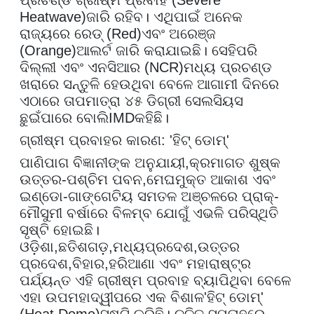
Heatwave)
ଜାରି ରହିବ। ଏଥିପାଇଁ ଅନେକ
ରାଜ୍ୟରେ ରେଡ୍ (
Red)
ଏବଂ ଅରେଞ୍ଜ
(
Orange)
ଆଲର୍ଟ ଜାରି କରାଯାଇଛି। ସେହିପରି
ଦିଲ୍ଲୀ ଏବଂ ଏନସିଆର (
NCR)
ମଧ୍ୟ ପ୍ରଚଣ୍ଡ
ଖରାରେ ସନ୍ତୁଳି ହେଉଥିବା ବେଳେ ଆଗାମୀ ଦିନରେ
ଏଠାରେ ତାପମାତ୍ରା ୪୫ ଡିଗ୍ରୀ ସେଲସିୟସ
ଛୁଇଁପାରେ ବୋଲି
IMD
କହିଛି।
ଗ୍ରୀଷ୍ମ ପ୍ରବାହର କାରଣ: 'ହିଟ୍ ଡୋମ୍'
ପାଣିପାଗ ବିଜ୍ଞାନୀଙ୍କ ଅନୁଯାୟୀ
,
କ୍ରମାଗତ ଶୁଷ୍କ
ଉତ୍ତର-ପଶ୍ଚିମ ପବନ
,
ମେଘମୁକ୍ତ ଆକାଶ ଏବଂ
ଇଣ୍ଡୋ-ଗାଙ୍ଗେଟିୟ ସମତଳ ଅଞ୍ଚଳରେ ପ୍ରାକ୍-
ମୌସୁମୀ ବର୍ଷାରେ ବିଳମ୍ବ ଯୋଗୁଁ ଏଭଳି ପରିସ୍ଥିତି
ସୃଷ୍ଟି ହୋଇଛି।
ଓଡ଼ିଶା
,
ଛତିଶଗଡ଼
,
ମଧ୍ୟପ୍ରଦେଶ
,
ଉତ୍ତର
ପ୍ରଦେଶ
,
ବିହାର
,
ହରିଆଣା ଏବଂ ମହାରାଷ୍ଟ୍ର
ପର୍ଯ୍ୟନ୍ତ ଏହି ଗ୍ରୀଷ୍ମ ପ୍ରବାହ ବ୍ୟାପିଥିବା ବେଳେ
ଏହା ଉପମହାଦ୍ୱୀପରେ ଏକ ବିଶାଳ
'
ହିଟ୍ ଡୋମ୍
'
(Heat Dome)
ସୃଷ୍ଟି କରିଛି। ଚଳିତ ସପ୍ତାହରେ