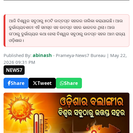
ଆଜି ବିଶ୍ୱର ସବୁଠାରୁ ୫୦ଟି ଉତ୍ତପ୍ତ ସହରର ତାଲିକା କରାଯାଇଛି। ଆଉ
ଦୁର୍ଭାଗ୍ୟବଶତଃ ଏହି ସମସ୍ତ ସହ ଉତପ୍ତ ସହର ଭାରତର ଥିଲା। ଆଉ
ତା’ଠାରୁ ଦୁର୍ଭାଗ୍ୟର କଥା ହେଲା ବିଶ୍ୱର ସବୁଠାରୁ ଉତପ୍ତ ସହର ଆମ ରାଜ୍ୟ
ଓଡ଼ିଶାର।
abinash
Published By:
- Prameya-News7 Bureau | May 22,
2026 09:31 PM
NEWS7
Share
Tweet
Share