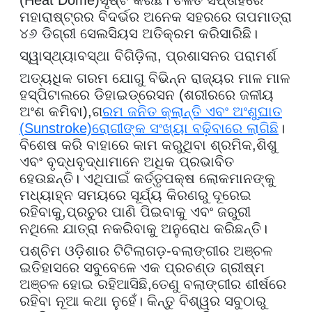
ମହାରାଷ୍ଟ୍ରର ବିଦର୍ଭର ଅନେକ ସହରରେ ତାପମାତ୍ରା
୪୬ ଡିଗ୍ରୀ ସେଲସିୟସ ଅତିକ୍ରମ କରିସାରିଛି।
ସ୍ୱାସ୍ଥ୍ୟାବସ୍ଥା ବିଗିଡ଼ିଲା, ପ୍ରଶାସନର ପରାମର୍ଶ
ଅତ୍ୟଧିକ ଗରମ ଯୋଗୁ ବିଭିନ୍ନ ରାଜ୍ୟର ମାଳ ମାଳ
ହସ୍ପିଟାଲରେ ଡିହାଇଡ୍ରେସନ (ଶରୀରରେ ଜଳୀୟ
ଅଂଶ କମିବା)
,
ଗ
ରମ ଜନିତ କ୍ଲାନ୍ତି ଏବଂ ଅଂଶୁଘାତ
(
Sunstroke)
ରୋଗୀଙ୍କ ସଂଖ୍ୟା ବଢ଼ିବାରେ ଲାଗିଛି
।
ବିଶେଷ କରି ବାହାରେ କାମ କରୁଥିବା ଶ୍ରମିକ
,
ଶିଶୁ
ଏବଂ ବୃଦ୍ଧବୃଦ୍ଧାମାନେ ଅଧିକ ପ୍ରଭାବିତ
ହେଉଛନ୍ତି। ଏଥିପାଇଁ କର୍ତ୍ତୃପକ୍ଷ ଲୋକମାନଙ୍କୁ
ମଧ୍ୟାହ୍ନ ସମୟରେ ସୂର୍ଯ୍ୟ କିରଣରୁ ଦୂରେଇ
ରହିବାକୁ
,
ପ୍ରଚୁର ପାଣି ପିଇବାକୁ ଏବଂ ଜରୁରୀ
ନଥିଲେ ଯାତ୍ରା ନକରିବାକୁ ଅନୁରୋଧ କରିଛନ୍ତି।
ପଶ୍ଚିମ ଓଡ଼ିଶାର ଟିଟିଲାଗଡ଼-ବଲାଙ୍ଗୀର ଅଞ୍ଚଳ
ଇତିହାସରେ ସବୁବେଳେ ଏକ ପ୍ରଚଣ୍ଡ ଗ୍ରୀଷ୍ମ
ଅଞ୍ଚଳ ହୋଇ ରହିଆସିଛି
,
ତେଣୁ ବଲାଙ୍ଗୀର ଶୀର୍ଷରେ
ରହିବା ନୂଆ କଥା ନୁହେଁ। କିନ୍ତୁ ବିଶ୍ୱର ସବୁଠାରୁ