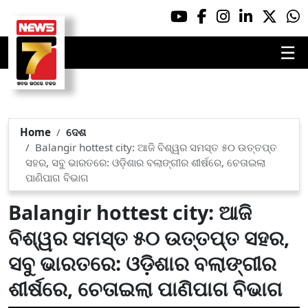
☰
Home
ଦେଶ
Balangir hottest city: ଆଜି ବିଶ୍ୱର ସମସ୍ତ ୫୦ ଉତ୍ତପ୍ତ
ସହର, ସବୁ ଭାରତରେ: ଓଡ଼ିଶାର ବଲାଙ୍ଗୀର ଶୀର୍ଷରେ, ଚେତାଇଲା
ପାଣିପାଗ ବିଭାଗ
Balangir hottest city: ଆଜି
ବିଶ୍ୱର ସମସ୍ତ ୫୦ ଉତ୍ତପ୍ତ ସହର,
ସବୁ ଭାରତରେ: ଓଡ଼ିଶାର ବଲାଙ୍ଗୀର
ଶୀର୍ଷରେ, ଚେତାଇଲା ପାଣିପାଗ ବିଭାଗ