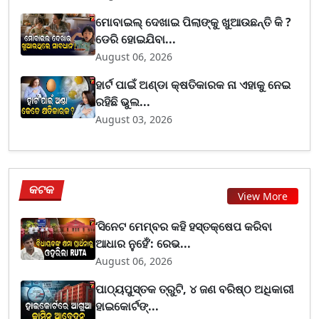
ମୋବାଇଲ୍ ଦେଖାଇ ପିଲାଙ୍କୁ ଖୁଆଉଛନ୍ତି କି ?
ଡେରି ହୋଇଯିବା...
August 06, 2026
ହାର୍ଟ ପାଇଁ ଅଣ୍ଡା କ୍ଷତିକାରକ ନା ଏହାକୁ ନେଇ
ରହିଛି ଭୁଲ...
August 03, 2026
କଟକ
View More
‘ସିନେଟ ମେମ୍ବର କହି ହସ୍ତକ୍ଷେପ କରିବା
ଆଧାର ନୁହେଁ’: ରେଭ...
August 06, 2026
ପାଠ୍ୟପୁସ୍ତକ ତ୍ରୁଟି, ୪ ଜଣ ବରିଷ୍ଠ ଅଧିକାରୀ
ହାଇକୋର୍ଟଙ୍...