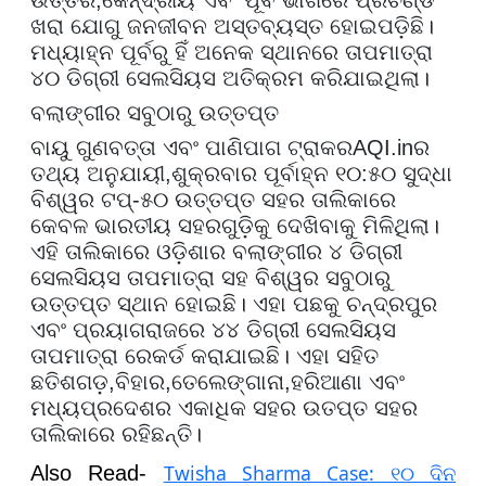
ଖରା ଯୋଗୁ ଜନଜୀବନ ଅସ୍ତବ୍ୟସ୍ତ ହୋଇପଡ଼ିଛି।
ମଧ୍ୟାହ୍ନ ପୂର୍ବରୁ ହିଁ ଅନେକ ସ୍ଥାନରେ ତାପମାତ୍ରା
୪୦ ଡିଗ୍ରୀ ସେଲସିୟସ ଅତିକ୍ରମ କରିଯାଇଥିଲା।
ବଲାଙ୍ଗୀର ସବୁଠାରୁ ଉତ୍ତପ୍ତ
ବାୟୁ ଗୁଣବତ୍ତା ଏବଂ ପାଣିପାଗ ଟ୍ରାକର
AQI.in
ର
ତଥ୍ୟ ଅନୁଯାୟୀ
,
ଶୁକ୍ରବାର ପୂର୍ବାହ୍ନ ୧୦:୫୦ ସୁଦ୍ଧା
ବିଶ୍ୱର ଟପ୍-୫୦ ଉତ୍ତପ୍ତ ସହର ତାଲିକାରେ
କେବଳ ଭାରତୀୟ ସହରଗୁଡ଼ିକୁ ଦେଖିବାକୁ ମିଳିଥିଲା।
ଏହି ତାଲିକାରେ ଓଡ଼ିଶାର ବଲାଙ୍ଗୀର ୪ ଡିଗ୍ରୀ
ସେଲସିୟସ ତାପମାତ୍ରା ସହ ବିଶ୍ୱର ସବୁଠାରୁ
ଉତ୍ତପ୍ତ ସ୍ଥାନ ହୋଇଛି। ଏହା ପଛକୁ ଚନ୍ଦ୍ରପୁର
ଏବଂ ପ୍ରୟାଗରାଜରେ ୪୪ ଡିଗ୍ରୀ ସେଲସିୟସ
ତାପମାତ୍ରା ରେକର୍ଡ କରାଯାଇଛି। ଏହା ସହିତ
ଛତିଶଗଡ଼
,
ବିହାର
,
ତେଲେଙ୍ଗାନା
,
ହରିଆଣା ଏବଂ
ମଧ୍ୟପ୍ରଦେଶର ଏକାଧିକ ସହର ଉତପ୍ତ ସହର
ତାଲିକାରେ ରହିଛନ୍ତି।
Twisha Sharma Case: ୧୦ ଦିନ
Also Read-