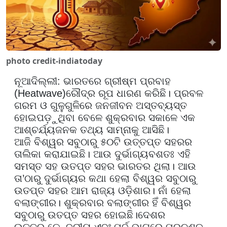
photo credit-indiatoday
ନୂଆଦିଲ୍ଲୀ:
ଭାରତରେ ଗ୍ରୀଷ୍ମ ପ୍ରବାହ
(
Heatwave)
ରୌଦ୍ର ରୂପ ଧାରଣ କରିଛି। ପ୍ରବଳ
ଗରମ ଓ ଗୁଳୁଗୁଳିରେ ଜନଜୀବନ ଅସ୍ତବ୍ୟସ୍ତ
ହୋଇପଡ଼ୁଥିବା ବେଳେ ଶୁକ୍ରବାର ସକାଳେ ଏକ
ଆଶ୍ଚର୍ଯ୍ୟଜନକ ତଥ୍ୟ ସାମ୍ନାକୁ ଆସିଛି
।
ଆଜି
ବିଶ୍ୱର ସବୁଠାରୁ ୫୦ଟି ଉତ୍ତପ୍ତ ସହରର
ତାଲିକା କରାଯାଇଛି। ଆଉ ଦୁର୍ଭାଗ୍ୟବଶତଃ ଏହି
ସମସ୍ତ ସହ ଉତପ୍ତ ସହର ଭାରତର ଥିଲା। ଆଉ
ତା
’
ଠାରୁ ଦୁର୍ଭାଗ୍ୟର କଥା ହେଲା ବିଶ୍ୱର ସବୁଠାରୁ
ଉତପ୍ତ ସହର ଆମ ରାଜ୍ୟ ଓଡ଼ିଶାର। ନାଁ ହେଲା
ବଲାଙ୍ଗୀର। ଶୁକ୍ରବାର ବଲାଙ୍ଗୀର ହିଁ ବିଶ୍ୱର
ସବୁଠାରୁ ଉତପ୍ତ ସହର ହୋଇଛି।
ଦେଶର
ଉତ୍ତର
,
କେନ୍ଦ୍ରୀୟ ଏବଂ ପୂର୍ବ ଭାଗରେ ପ୍ରଚଣ୍ଡ