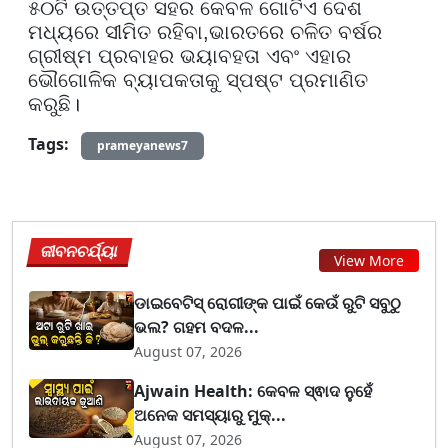
୫୦ଟି ଉତ୍ତପ୍ତ ସହର କେବଳ ଗୋଟିଏ ଦେଶ
ମଧ୍ୟରେ ସୀମିତ ରହିବା
,
ଭାରତରେ ଚଳିତ ବର୍ଷର
ଗ୍ରୀଷ୍ମ ପ୍ରବାହର ଭୟାବହତା ଏବଂ ଏହାର
ଭୌଗୋଳିକ ବ୍ୟାପକତାକୁ ସ୍ପଷ୍ଟ ପ୍ରମାଣିତ
କରୁଛି।
Tags:
prameyanews7
ଜୀବନଚର୍ଯ୍ୟା
View More
ଡାଇବେଟିସ୍ ରୋଗୀଙ୍କ ପାଇଁ କେଉଁ ରୁଟି ସବୁଠୁ
ଭଲ? ଗହମ ବଦଳ...
August 07, 2026
Ajwain Health: କେବଳ ସ୍ଵାଦ ନୁହେଁ
ଅନେକ ସମସ୍ୟାରୁ ମୁକ୍...
August 07, 2026