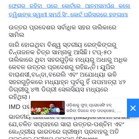
ଫେରାର ରହିବା ପରେ କୋର୍ଟରେ ଆତ୍ମସମର୍ପଣ କଲେ
ତ୍ୱିଶାଙ୍କ ସ୍ୱାମୀ ସମର୍ଥ ସିଂ, କୋର୍ଟ ପରିସରରେ ହଙ୍ଗାମା
ଉତ୍ତର ପ୍ରଦେଶର ସର୍ବାଧିକ ସହର ତାଲିକାରେ
ସାମିଲ
ଜାରି ହୋଇଥିବା ବିଶ୍ୱ ସ୍ତରୀୟ ରେଙ୍କିଙ୍ଗରୁ
ଚିନ୍ତାଜନକ ଚିତ୍ର ସାମ୍ନାକୁ ଆସିଛି। ଟପ୍-୫୦
ତାଲିକାରେ ଥିବା ସହରଗୁଡ଼ିକ ମଧ୍ୟରୁ ଅଧାରୁ ଅଧିକ
କେବଳ ଉତ୍ତର ପ୍ରଦେଶରୁ ରହିଛନ୍ତି। ୟୁପିର
ବାରାଣସୀ
,
ବାନ୍ଦା
,
ବରେଲି ଏବଂ ଅଯୋଧ୍ୟା ଭଳି
ସହରଗୁଡ଼ିକରେ ମଧ୍ୟାହ୍ନ ପୂର୍ବରୁ ହିଁ ତାପମାତ୍ରା ୪୨
ଡିଗ୍ରୀରୁ ୪୩ ଡିଗ୍ରୀ ସେଲସିୟସ ମଧ୍ୟରେ
ରହିଥିଲା।
×
ଓଡ଼ିଶାକୁ ଫୁଡ୍ ପ୍ରୋସେସିଂ ହବ୍
IMD ପକ୍ଷରୁ ରେଡ୍ ଏବଂ ଅରେଞ୍ଜ ଆଲର୍ଟ
କରିବା ଦିଗରେ ବଡ଼ ପଦକ୍ଷେପ, ୪୨
ଭାରତୀୟ ପାଣିପାଗ ବିଭାଗ (
IMD)
ଚେତାବନୀ ଦେଇଛି
ହଜାରରୁ ଅଧିକ ନିଯୁକ୍ତି ସୁଯୋଗ
ଯେ
,
ଚଳିତ ସପ୍ତାହରେ ସାରା ଉତ୍ତର-ପଶ୍ଚିମ ଏବଂ
କେନ୍ଦ୍ରୀୟ ଭାରତରେ ଗ୍ରୀଷ୍ମ ପ୍ରବାହରୁ ଅତି
ପ୍ରଚଣ୍ଡ ଗ୍ରୀଷ୍ମ ପ୍ରବାହ (
Severe