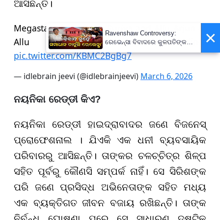
ଆସିଛନ୍ତି।
Megastar Chiranjeevi, Suriya and Allu Arjun at
×
Ravenshaw Controversy:
Allu Sirish - Nayanika wedding!
ରେଭେନ୍ସା ବିବାଦରେ କୁଳପତିଙ୍କ
ପ୍ରଥମ ପ୍ରତିକ୍ରିୟା- 'ଅନାବଶ୍ୟକ
pic.twitter.com/KBMC2BgBg7
ଥିଲା ଘଟଣା'
— idlebrain jeevi (@idlebrainjeevi)
March 6, 2026
ନୟନିକା ରେଡ୍ଡୀ କିଏ?
ନୟନିକା ରେଡ୍ଡୀ ହାଇଦ୍ରାବାଦର ଜଣେ ବିଜନେସ୍
ପ୍ରୋଫେଶନାଲ । ଯିଏକି ଏକ ଧନୀ ବ୍ୟବସାୟିକ
ପରିବାରରୁ ଆସିଛନ୍ତି। ତାଙ୍କର ଚଳଚ୍ଚିତ୍ର ଶିଳ୍ପ
ସହିତ ପୂର୍ବରୁ କୌଣସି ସମ୍ପର୍କ ନାହିଁ। ସେ ସିରିଶଙ୍କ
ପରି ଜଣେ ପ୍ରସିଦ୍ଧ ଅଭିନେତାଙ୍କ ସହିତ ମଧ୍ୟ
ଏକ ବ୍ୟକ୍ତିଗତ ଜୀବନ ବଜାୟ ରଖିଛନ୍ତି। ତାଙ୍କ
ନିର୍ବନ୍ଧ ଘୋଷଣା ପରେ ସେ ସାଧାରଣ ଦୃଷ୍ଟିକୁ