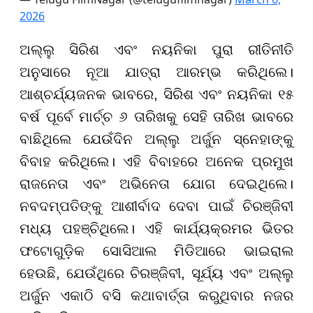
2026
ଅଲ୍ଲୁ ସିରିଶ ଏବଂ ନୟନିକା ପୁରା ରୀତିନୀତି
ଅନୁସାରେ ନୂଆ ଯାତ୍ରା ଆରମ୍ଭ କରିଥିଲେ।
ଆଶ୍ଚର୍ଯ୍ୟଜନକ ଭାବରେ, ସିରିଶ ଏବଂ ନୟନିକା ୧୫
ବର୍ଷ ପୂର୍ବେ ମାର୍ଚ୍ଚ ୬ ତାରିଖକୁ ସେହି ତାରିଖ ଭାବରେ
ବାଛିଥିଲେ ଯେଉଁଦିନ ଅଲ୍ଲୁ ଅର୍ଜୁନ ସ୍ନେହାଙ୍କୁ
ବିବାହ କରିଥିଲେ। ଏହି ବିବାହରେ ଅନେକ ପ୍ରମୁଖ
ରାଜନେତା ଏବଂ ଅଭିନେତା ଯୋଗ ଦେଇଥିଲେ।
ନବଦମ୍ପତିଙ୍କୁ ଆଶୀର୍ବାଦ ଦେବା ପାଇଁ ଚିରଞ୍ଜିବୀ
ମଧ୍ୟ ପହଞ୍ଚିଥିଲେ। ଏହି କାର୍ଯ୍ୟକ୍ରମର ଭିତର
ଫଟୋଗୁଡ଼ିକ ସୋସିଆଲ ମିଡିଆରେ ଭାଇରାଲ
ହେଉଛି, ଯେଉଁଥିରେ ଚିରଞ୍ଜିବୀ, ସୂର୍ଯ୍ୟ ଏବଂ ଅଲ୍ଲୁ
ଅର୍ଜୁନ ଏକାଠି ବସି କଥାବାର୍ତ୍ତା କରୁଥିବାର ନଜର