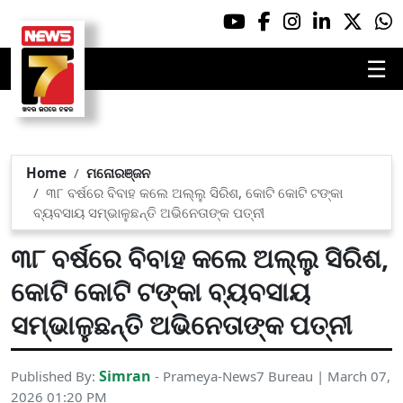
☰
Home
ମନୋରଞ୍ଜନ
୩୮ ବର୍ଷରେ ବିବାହ କଲେ ଅଲ୍ଲୁ ସିରିଶ, କୋଟି କୋଟି ଟଙ୍କା
ବ୍ୟବସାୟ ସମ୍ଭାଳୁଛନ୍ତି ଅଭିନେତାଙ୍କ ପତ୍ନୀ
୩୮ ବର୍ଷରେ ବିବାହ କଲେ ଅଲ୍ଲୁ ସିରିଶ,
କୋଟି କୋଟି ଟଙ୍କା ବ୍ୟବସାୟ
ସମ୍ଭାଳୁଛନ୍ତି ଅଭିନେତାଙ୍କ ପତ୍ନୀ
Simran
Published By:
- Prameya-News7 Bureau | March 07,
2026 01:20 PM