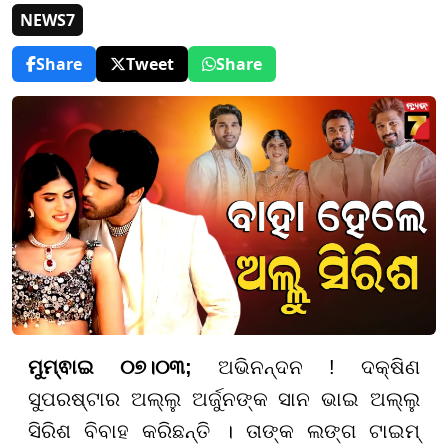
NEWS7
Share
Tweet
Share
ମୁମ୍ଵାଇ ୦୭।୦୩;
ଅଭିନନ୍ଦନ ! ଦକ୍ଷିଣ
ସୁପରଷ୍ଟାର ଅଲ୍ଲୁ ଅର୍ଜୁନଙ୍କ ସାନ ଭାଇ ଅଲ୍ଲୁ
ସିରିଶ ବିବାହ କରିଛନ୍ତି । ତାଙ୍କ ଲଙ୍ଗ ଟାଇମ୍