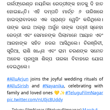
ଗର୍ଲଫ୍ରେଣ୍ଡ ନୟନିକା ରେଡ୍ଡୀଙ୍କ ହାତକୁ ଦି ହାତ
ହୋଇଛନ୍ତି। ଏହି ଦମ୍ପତି ମାର୍ଚ୍ଚ ୬ ତାରିଖରେ
ହାଇଦ୍ରାବାଦରେ ଏକ ଗ୍ରାଣ୍ଡ ୱେଡିଂ କରିଥିଲେ।
ତାଙ୍କ ଭାଇ ଅଲ୍ଲୁ ଅର୍ଜୁନ ତାଙ୍କ ପତ୍ନୀ ସ୍ନେହା
ରେଡ୍ଡୀ ଏବଂ ସେମାନଙ୍କ ପିଲାମାନେ ଆୟାନ ଏବଂ
ଆରହାଙ୍କ ସହିତ ନଜର ଆସିଥିଲେ। ଚିରଞ୍ଜିବୀ,
ସୂରିଆ, ରାଶି ଖାନ୍ନା ଏବଂ ରାମ ଚରଣଙ୍କ ସମେତ
ଅନେକ ପ୍ରମୁଖ ଶିଳ୍ପ ତାରକା ବିବାହରେ ଯୋଗ
ଦେଇଥିଲେ।
#AlluArjun
joins the joyful wedding rituals of
#AlluSirish
and
#Nayanika
, celebrating with
family and loved ones 💛✨
#TeluguFilmNagar
pic.twitter.com/nU0jc8Uddy
— Telugu FilmNagar (@telugufilmnagar)
March 6,