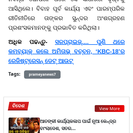
ଆସିଥିଲେ। ବିବାହ ପୂର୍ବ କାର୍ଯ୍ୟ ଏବଂ ପାରମ୍ପରିକ
ରୀତିନୀତିରେ ତାଙ୍କର ସୁନ୍ଦର ଅଂଶଗ୍ରହଣ
ପ୍ରଶଂସକମାନଙ୍କୁ ପ୍ରଭାବିତ କରିଥିଲା।
ଅଧିକ ପଢନ୍ତୁ-
ସରପ୍ରାଇଜ୍.... ପୁଣି ଥରେ
କମବ୍ୟାକ୍‌ କଲେ ଅମିତାଭ୍‌ ବଚ୍ଚନ, ‘KBC-18’ର
ରେଜିଷ୍ଟ୍ରେସନ୍ ଡେଟ୍ ଆଉଟ୍
Tags:
prameyanews7
ବିଦେଶ
View More
ଆତଙ୍କୀ କାର୍ଯ୍ୟକଳାପ ପାଇଁ ନୂଆ କେନ୍ଦ୍ର
ବାଂଲାଦେଶ, ସତର...