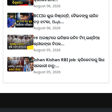
August 06, 2026
BCCIର ଭୁଲ ନିଷ୍ପତ୍ତି, ବୈଭବଙ୍କୁ ଲାଗିବ
ବଡ଼ ଝଟକା, ଅନ୍ଧ...
August 06, 2026
୧୫ ଅଗଷ୍ଟରେ ଇତିହାସ ରଚିବ ଟିମ୍ ଇଣ୍ଡିଆ:
ଶ୍ରୀଲଙ୍କା ବିପକ...
August 05, 2026
Ishan Kishan RBI job: କ୍ରିକେଟରରୁ ସିଧା
ସରକାରୀ ବାବୁ:...
August 05, 2026