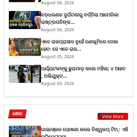
August 06, 2026
ବଡ଼ଧରଣର ଦୁର୍ଘଟଣାରୁ ବର୍ତ୍ତିଲା ଆମେରିକା
ରାଷ୍ଟ୍ରପତିଙ୍କ...
August 06, 2026
ଏବେ ରାଜପ୍ରାସାଦ ନୁହେଁ ରଣଭୂମିରେ ଦେଖା
ହେବ: ସେ ଏବେ ରାଜ...
August 05, 2026
ପର୍ଯ୍ୟଟକଙ୍କୁ ଛୁରାମାଡ଼ କଲେ ମହିଳା; ୪ ଆହତ
, ଅଭିଯୁକ୍ତ...
August 05, 2026
ଖେଳ
View More
ଗାଭାସ୍କର ଘୋଷଣା କଲେ ବିଶ୍ୱକପ୍ ଟିମ୍ : ଏହି
କ୍ରିକେଟରମା...