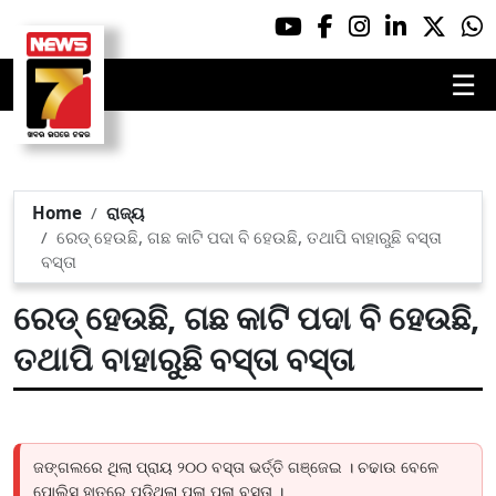
☰
Home
ରାଜ୍ୟ
ରେଡ୍ ହେଉଛି, ଗଛ କାଟି ପଦା ବି ହେଉଛି, ତଥାପି ବାହାରୁଛି ବସ୍ତା
ବସ୍ତା
ରେଡ୍ ହେଉଛି, ଗଛ କାଟି ପଦା ବି ହେଉଛି,
ତଥାପି ବାହାରୁଛି ବସ୍ତା ବସ୍ତା
ଜଙ୍ଗଲରେ ଥିଲା ପ୍ରାୟ ୨୦୦ ବସ୍ତା ଭର୍ତ୍ତି ଗଞ୍ଜେଇ । ଚଢାଉ ବେଳେ
ପୋଲିସ ହାତରେ ପଡିଥିଲା ପୁଳା ପୁଳା ବସ୍ତା ।