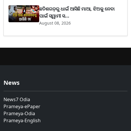
ଛତିଶଗଡ଼ରୁ ଧାଇଁ ଆସିଛି ମାଆ, ଝିଅକୁ ନେବା
ପାଇଁ ସ୍ୱାମୀ ସ...
August 08, 2026
News
News7 Odia
Prameya-ePaper
Prameya-Odia
Prameya-English