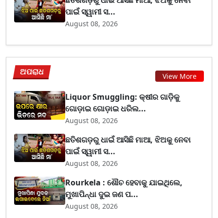
ପାଇଁ ସ୍ୱାମୀ ସ...
August 08, 2026
ଅପରାଧ
View More
Liquor Smuggling: କ୍ଷୀର ଗାଡ଼ିକୁ
ଗୋଡ଼ାଇ ଗୋଡ଼ାଇ ଧରିଲ...
August 08, 2026
ଛତିଶଗଡ଼ରୁ ଧାଇଁ ଆସିଛି ମାଆ, ଝିଅକୁ ନେବା
ପାଇଁ ସ୍ୱାମୀ ସ...
August 08, 2026
Rourkela : ଶୌଚ ହେବାକୁ ଯାଇଥିଲେ,
ମୁଖାପିନ୍ଧା ଦୁଇ ଜଣ ପ...
August 08, 2026