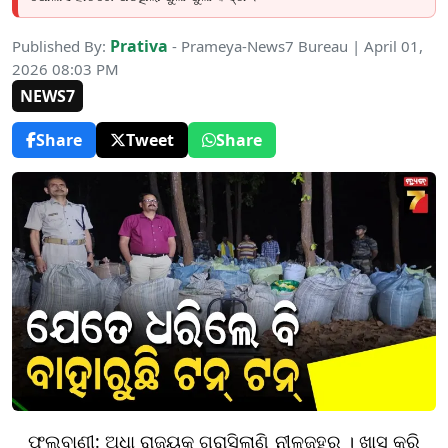
Prativa
Published By:
- Prameya-News7 Bureau | April 01,
2026 08:03 PM
NEWS7
Share
Tweet
Share
ଫୁଲବାଣୀ: ଅଧା ରାଜ୍ୟକୁ ଗ୍ରାସିଲାଣି ନୀଳଜହର । ଖାସ୍ କରି