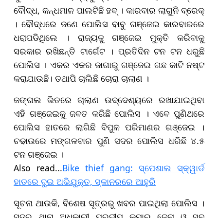
ବୌଦ୍ଧ, କନ୍ଧମାଳ ପାଲଟିଛି ହବ୍ । କାରବାର ଲାଗୁନି ବ୍ରେକ୍
। ବୌଦ୍ଧରେ ଜଣେ ପୋଲିସ ବାବୁ ଗଞ୍ଜେଇ କାରବାରରେ
ଧରାପଡିଥିଲେ । ରାଜ୍ୟକୁ ଗଞ୍ଜେଇ ମୁକ୍ତି କରିବାକୁ
ସରକାର ରଖିଛନ୍ତି ଟାର୍ଗେଟ । ପ୍ରତିଦିନ ଟନ ଟନ ଧରୁଛି
ପୋଲିସ । ଏକର ଏକର ଜାଗାରୁ ଗଞ୍ଜେଇ ଗଛ କାଟି ନଷ୍ଟ
କରାଯାଉଛି। ତଥାପି ଚାଲିଛି ଚୋରା ଚାଲାଣ ।
ଜଙ୍ଗଲ ଭିତରେ ଚାଲାଣ ଉଦ୍ଦେଶ୍ୟରେ ରଖାଯାଇଥିବା
ଏହି ଗଞ୍ଜେଇକୁ ଜବତ କରିଛି ପୋଲିସ । ଏବେ ପୁଣିଥରେ
ପୋଲିସ ହାତରେ ଲାଗିଛି ବିପୁଳ ପରିମାଣର ଗଞ୍ଜେଇ ।
ଚଢାଉରେ ମଙ୍ଗଳବାର ପୁଣି ସଦର ପୋଲିସ ଧରିଛି ୪.୫
ଟନ ଗଞ୍ଜେଇ ।
​​​​​​​Also read...
Bike thief gang: ସ୍ପେଶାଲ ସ୍କ୍ୱାର୍ଡ
ହାତରେ ଦୁଇ ଅଭିଯୁକ୍ତ, ସ୍କାନରରେ ଆହୁରି
ସୂଚନା ଥାଉକି, ବିଶେଷ ସୂତ୍ରରୁ ଖବର ପାଇଥିଲା ପୋଲିସ ।
ସଦର ଥାନା ଅଧିକାରୀ ପ୍ରଦୀପ କୁମାର ଜେନା ଓ ସବ