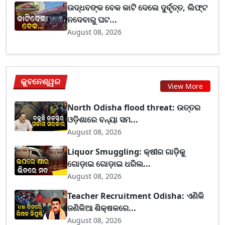
ଉଦ୍ଧବଙ୍କ ବେକ କାଟି ଦେଲେ ଦୁର୍ବୃତ୍ତ, ଲିଫ୍ଟ
ନଦେବାରୁ ଘଟ...
August 08, 2026
ଭୁବନେଶ୍ୱର
View More
North Odisha flood threat: ଉତ୍ତର
ଓଡ଼ିଶାରେ ବନ୍ୟା ସମ...
August 08, 2026
Liquor Smuggling: କ୍ଷୀର ଗାଡ଼ିକୁ
ଗୋଡ଼ାଇ ଗୋଡ଼ାଇ ଧରିଲ...
August 08, 2026
Teacher Recruitment Odisha: ଏଣିକି
ଜଣିକିଆ ଶିକ୍ଷକରେ...
August 08, 2026