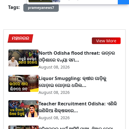
Tags:
prameyanews7
ମହାନଗର
View More
North Odisha flood threat: ଉତ୍ତର
ଓଡ଼ିଶାରେ ବନ୍ୟା ସମ...
August 08, 2026
Liquor Smuggling: କ୍ଷୀର ଗାଡ଼ିକୁ
ଗୋଡ଼ାଇ ଗୋଡ଼ାଇ ଧରିଲ...
August 08, 2026
Teacher Recruitment Odisha: ଏଣିକି
ଜଣିକିଆ ଶିକ୍ଷକରେ...
August 08, 2026
ଛତିଶଗଡ଼ରୁ ଧାଇଁ ଆସିଛି ମାଆ, ଝିଅକୁ ନେବା