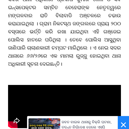
ଇନ୍ସପେକ୍ଟର ସମ୍ବିତ ବେହେରାଙ୍କ ନେତୃତ୍ୱରେ
ମଙ୍ଗଳବାର ରାତି ବିଲାବାଡି ଅଞ୍ଚଳରେ ଚଢାଉ
କରାଯାଇଥିଲା । ଗ୍ରାମ ନିକଟସ୍ଥ ଜଙ୍ଗଲରେ ପ୍ରାୟ ୨୦୦
ବସ୍ତାରେ ଭର୍ତ୍ତି କରି ରଖା ଯାଇଥିବା ଏହି ଗଞ୍ଜେଇ
ପୋଲିସ ହାତରେ ପଡିଥିଲା । ତେବେ ପୋଲିସ ଆସୁଥିବା
ଜାଣିପାରି ଚାଲାଣକାରୀ ଚମ୍ପଟ ମାରିଥିଲେ । ଏ ନେଇ ସଦର
ଥାନାରେ ୬୬/୨୬ରେ ଏକ ମାମଲା ରୁଜ୍ଜୁ ହୋଇଥିବା ଥାନା
ଅଧିକାରୀ ସୂଚନା ଦେଇଛନ୍ତି।
×
ଜବତ ବାଇକ ଥାନାରୁ ବିକ୍ରି ଘଟଣା,
ତଦନ୍ତ ନିର୍ଦ୍ଦେଶ ଦେଲେ ଏସପି