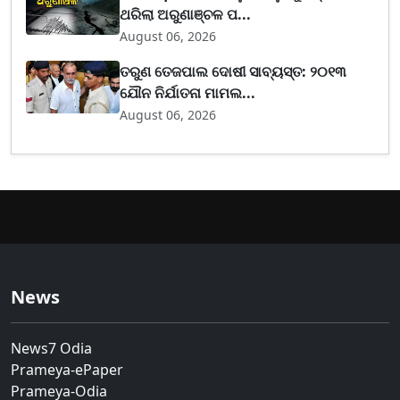
ଥରିଲା ଅରୁଣାଞ୍ଚଳ ପ...
August 06, 2026
ତରୁଣ ତେଜପାଲ ଦୋଷୀ ସାବ୍ୟସ୍ତ: ୨୦୧୩
ଯୌନ ନିର୍ଯାତନା ମାମଲ...
August 06, 2026
News
News7 Odia
Prameya-ePaper
Prameya-Odia