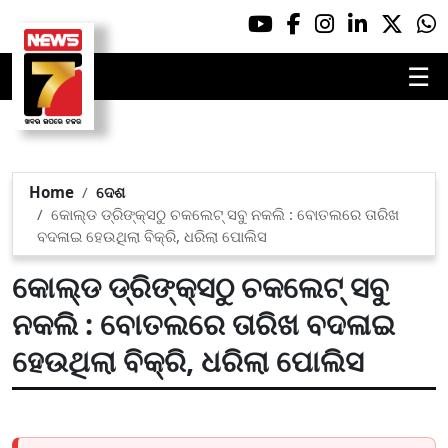
☰
Home
ଦେଶ
କୋଲ୍ଡ ଡ୍ରିଙ୍କ୍ସଠୁ ଚକଲେଟ୍ ସବୁ ନକଲି : ବୋତଲରେ ତାରିଖ
ବଦଳାଇ ହେଉଥିଲା ବିକ୍ରି, ଧରିଲା ପୋଲିସ
କୋଲ୍ଡ ଡ୍ରିଙ୍କ୍ସଠୁ ଚକଲେଟ୍ ସବୁ
ନକଲି : ବୋତଲରେ ତାରିଖ ବଦଳାଇ
ହେଉଥିଲା ବିକ୍ରି, ଧରିଲା ପୋଲିସ