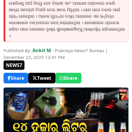
ପୋଲିସକୁ ଦୀର୍ଘ ଦିନୱ ହେବ ଦିଲ୍ଲୀ ଏବଂ ଆଖପାଖ ଅଞ୍ଚଳରେ ନକଲି
ଖାଦ୍ୟ ସାମଗ୍ରୀ ତିଆରି ନେଇ ଖବର ମିଳୁଥିଲା । ଯାହା ପରେ ଚଢାଉ ପାଇଁ
ପ୍ଲାନ୍ ହୋଇଥିଲା । ଅନେକ ଗୁଇନ୍ଦା ତଥ୍ୟ ଆଧାରରେ ଏକ ସନ୍ଦିଗ୍ଧ
କାରଖାନାରେ ମଙ୍ଗଳବାର ରେଡ୍ କରାଯାଇଥିଲା । କାରଖାନାରେ ପ୍ରବେଶ
କରିବା ପରେ ସେଠାକାର ଦୃଶ୍ୟ ସୁରକ୍ଷାକର୍ମୀଙ୍କୁ ଆଶ୍ଚର୍ଯ୍ୟ କରିପକାଇଥିଲା
।
Ankit M
Published By:
- Prameya-News7 Bureau |
December 23, 2025 12:41 PM
NEWS7
Share
Tweet
Share