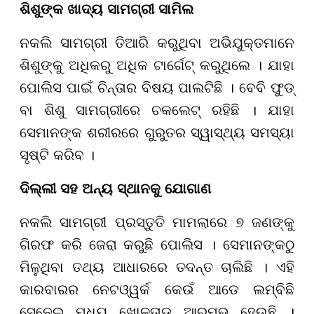
ଶିଶୁଙ୍କ ଖାଦ୍ୟ ସାମଗ୍ରୀ ସାମିଲ
ନକଲି ସାମଗ୍ରୀ ତିଆରି କରୁଥିବା ଅଭିଯୁକ୍ତମାନେ
ଶିଶୁଙ୍କୁ ଅଧିକରୁ ଅଧିକ ଟାର୍ଗେଟ୍ କରୁଥିଲେ । ଯାହା
ପୋଲିସ ପାଇଁ ଚିନ୍ତାର ବିଷୟ ପାଲଟିଛି । ବେବି ଫୁଡ୍
ବା ଶିଶୁ ସାମଗ୍ରୀରେ ଚକଲେଟ୍ ରହିଛି । ଯାହା
ସେମାନଙ୍କ ଶରୀରରେ ଗୁରୁତର ସ୍ୱାସ୍ଥ୍ୟ ସମସ୍ୟା
ସୃଷ୍ଟି କରିବ ।
ଦିଲ୍ଲୀ ସହ ଅନ୍ୟ ସ୍ଥାନକୁ ଯୋଗାଣ
ନକଲି ସାମଗ୍ରୀ ପ୍ରସ୍ତୁତି ମାମଲାରେ ୭ ଜଣଙ୍କୁ
ଗିରଫ କରି ଜେରା କରୁଛି ପୋଲିସ । ସେମାନଙ୍କଠୁ
ମିଳୁଥିବା ତଥ୍ୟ ଆଧାରରେ ତଦନ୍ତ ଚାଲିଛି । ଏହି
କାରବାରର ନେଟଓ୍ୱର୍କ କେଉଁ ଆଡେ ଲମ୍ବିଛି
ସେନେଇ ମଧ୍ୟ ଖୋଳତାଡ ଆରମ୍ଭ ହେଉଛି ।