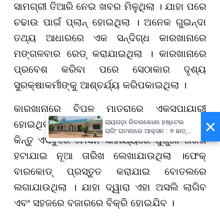
ସାମଗ୍ରୀ ତିଆରି ନେଇ ଖବର ମିଳୁଥିଲା । ଯାହା ପରେ
ଚଢାଉ ପାଇଁ ପ୍ଲାନ୍ ହୋଇଥିଲା । ଅନେକ ଗୁଇନ୍ଦା
ତଥ୍ୟ ଆଧାରରେ ଏକ ସନ୍ଦିଗ୍ଧ କାରଖାନାରେ
ମଙ୍ଗଳବାର ରେଡ୍ କରାଯାଇଥିଲା । କାରଖାନାରେ
ପ୍ରବେଶ କରିବା ପରେ ସେଠାକାର ଦୃଶ୍ୟ
ସୁରକ୍ଷାକର୍ମୀଙ୍କୁ ଆଶ୍ଚର୍ଯ୍ୟ କରିପକାଇଥିଲା ।
କାରଖାନାରେ ବିପୁଳ ମାତ୍ରାରେ ଏକ୍ସପାୟାରୀ
×
ରାୟଗଡ଼ା ରିବଲକୋଣା ହଷ୍ଟେଲ
ହୋଇଥିବା କୋଲ୍ଡ ଡ୍ରିଙ୍କସ ରଖାଯାଇଥିଲା ।
ରାଗିଂ ଘଟଣାରେ ଆକ୍ସନ : ୭ ଛାତ୍ର
କିନ୍ତୁ ଏସବୁରେ ମେସିନ ସାହାଯ୍ୟରେ ପୁରୁଣା ତାରିଖ
ବହିଷ୍କୃତ, ପ୍ରଧାନଶିକ୍ଷକଙ୍କୁ
ନୋଟିସ୍
ହଟାଯାଇ ନୂଆ ତାରିଖ ଲେଖାଯାଉଥିଲା ।ଫେକ୍
ବାରକୋଡ୍ ପ୍ରସ୍ତୁତ କରାଯାଇ ବୋତଲରେ
ଲଗାଯାଉଥିଲା । ଯାହା ଦ୍ୱାରା ଏହା ଅସଲି ଲାଗିବ
ଏବଂ ସହଜରେ ବଜାରରେ ବିକ୍ରି ହୋଇଯିବ ।