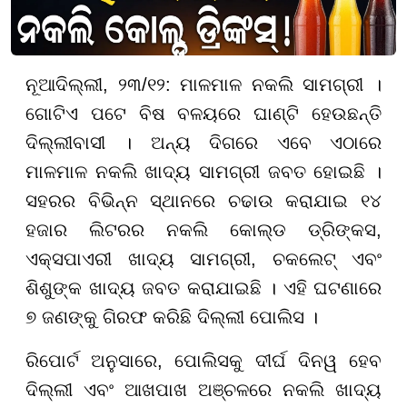
ନୂଆଦିଲ୍ଲୀ, ୨୩/୧୨: ମାଳମାଳ ନକଲି ସାମଗ୍ରୀ ।
ଗୋଟିଏ ପଟେ ବିଷ ବଳୟରେ ଘାଣ୍ଟି ହେଉଛନ୍ତି
ଦିଲ୍ଲୀବାସୀ । ଅନ୍ୟ ଦିଗରେ ଏବେ ଏଠାରେ
ମାଳମାଳ ନକଲି ଖାଦ୍ୟ ସାମଗ୍ରୀ ଜବତ ହୋଇଛି ।
ସହରର ବିଭିନ୍ନ ସ୍ଥାନରେ ଚଢାଉ କରାଯାଇ ୧୪
ହଜାର ଲିଟରର ନକଲି କୋଲ୍ଡ ଡ୍ରିଙ୍କସ,
ଏକ୍ସପାଏରୀ ଖାଦ୍ୟ ସାମଗ୍ରୀ, ଚକଲେଟ୍ ଏବଂ
ଶିଶୁଙ୍କ ଖାଦ୍ୟ ଜବତ କରାଯାଇଛି । ଏହି ଘଟଣାରେ
୭ ଜଣଙ୍କୁ ଗିରଫ କରିଛି ଦିଲ୍ଲୀ ପୋଲିସ ।
ରିପୋର୍ଟ ଅନୁସାରେ, ପୋଲିସକୁ ଦୀର୍ଘ ଦିନୱ ହେବ
ଦିଲ୍ଲୀ ଏବଂ ଆଖପାଖ ଅଞ୍ଚଳରେ ନକଲି ଖାଦ୍ୟ