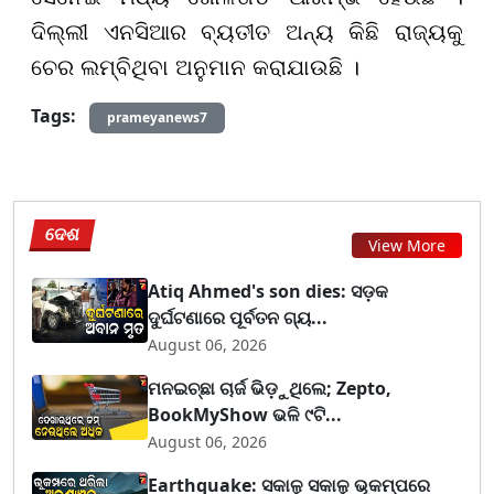
ଦିଲ୍ଲୀ ଏନସିଆର ବ୍ୟତୀତ ଅନ୍ୟ କିଛି ରାଜ୍ୟକୁ
ଚେର ଲମ୍ବିଥିବା ଅନୁମାନ କରାଯାଉଛି ।
Tags:
prameyanews7
ଦେଶ
View More
Atiq Ahmed's son dies: ସଡ଼କ
ଦୁର୍ଘଟଣାରେ ପୂର୍ବତନ ଗ୍ୟ...
August 06, 2026
ମନଇଚ୍ଛା ଚାର୍ଜ ଭିଡ଼ୁଥିଲେ; Zepto,
BookMyShow ଭଳି ୯ଟି...
August 06, 2026
Earthquake: ସକାଳୁ ସକାଳୁ ଭୂକମ୍ପରେ