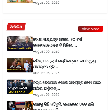
August 02, 2026
ଅପରାଧ
View More
ଦୋଷୀ ସାବ୍ୟସ୍ତ ହେଲେ, ୧୦ ବର୍ଷ
ଜେଲଦଣ୍ଡାଦେଶ ବି ମିଳିଲା,...
August 06, 2026
କନିଷ୍ଠ ଯନ୍ତ୍ରୀ ରଶ୍ମିରଞ୍ଜନ ସେଠୀ ମୃତ୍ୟୁ
ମାମଲାରେ ଟ୍ବି...
August 06, 2026
ତରୁଣ ତେଜପାଲ ଦୋଷୀ ସାବ୍ୟସ୍ତ ହେବା ପରେ
ଆସିଲା ପୀଡ଼ିତାଙ୍...
August 06, 2026
କାହାକୁ କିଛି କହିବୁନି, ଜଣାଇଲେ ତତେ ହାଣି
ଖଣ୍ଡ ଖଣ୍ଡ କରି...