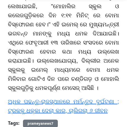
ଲେଖାଯାଇଛି, "ମୋହାଲିର ସ୍କୁଲ ଓ
କଲେଜଗୁଡ଼ିକରେ ଦିନ ୧:୧୧ ମିନିଟ୍ ରେ ବୋମା
ବିସ୍ଫୋରଣ ହେବ।" ଏହି ଇମେଲ୍ ରେ ମୁଖ୍ୟମନ୍ତ୍ରୀ
ଭଗବନ୍ତ ମାନଙ୍କୁ ମଧ୍ୟ ଧମକ ଦିଆଯାଇଛି।
ଏଥିରେ ଫେବୃଆରୀ ୧୩ ତାରିଖରେ ସଂସଦରେ ବୋମା
ବିସ୍ଫୋରଣ ହେବାର କଥା ମଧ୍ୟ ଉଲ୍ଲେଖ
କରାଯାଇଛି। ଉଲ୍ଲେଖଯୋଗ୍ୟ, ଦିଲ୍ଲୀର ଅନେକ
ସ୍କୁଲକୁ ଇମେଲ୍ ମାଧ୍ୟମରେ ବୋମା ଧମକ
ମିଳିବାର ଗୋଟିଏ ଦିନ ପରେ ଚଣ୍ଡିଗଡ଼ ଓ ମୋହାଲି
ସ୍କୁଲଗୁଡ଼ିକୁ ଧମକପୂର୍ଣ୍ଣ ମେସେଜ୍ ଆସିଛି ।
ଅଧିକ ପଢନ୍ତୁ-ରାଜସ୍ଥାନରେ ମର୍ମନ୍ତୁଦ ଦୁର୍ଘଟଣା ;
ଟ୍ରକକୁ ଧକ୍କା ଦେଲା କାର, ଚାଲିଗଲା ୬ ଜୀବନ
Tags:
prameyanews7