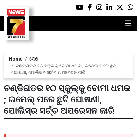
☰
Home
ଦେଶ
ଚଣ୍ଡିଗଡର ୧୦ ସ୍କୁଲ୍‌କୁ ବୋମା ଧମକ ; ଇମେଲ୍ ପରେ ଛୁଟି
ଘୋଷଣା, ପୋଲିସ୍‌ର ସର୍ଚ୍ଚ ଅପରେସନ ଜାରି
ଚଣ୍ଡିଗଡର ୧୦ ସ୍କୁଲ୍‌କୁ ବୋମା ଧମକ
; ଇମେଲ୍ ପରେ ଛୁଟି ଘୋଷଣା,
ପୋଲିସ୍‌ର ସର୍ଚ୍ଚ ଅପରେସନ ଜାରି