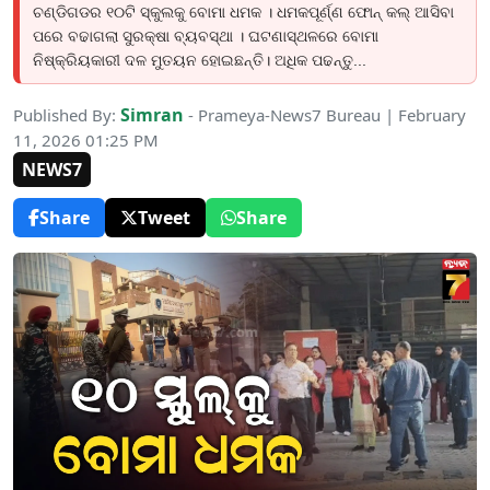
ଚଣ୍ଡିଗଡର ୧୦ଟି ସ୍କୁଲକୁ ବୋମା ଧମକ । ଧମକପୂର୍ଣ୍ଣ ଫୋନ୍ କଲ୍ ଆସିବା
ପରେ ବଢାଗଲା ସୁରକ୍ଷା ବ୍ୟବସ୍ଥା । ଘଟଣାସ୍ଥଳରେ ବୋମା
ନିଷ୍କ୍ରିୟକାରୀ ଦଳ ମୁତୟନ ହୋଇଛନ୍ତି। ଅଧିକ ପଢନ୍ତୁ...
Simran
Published By:
- Prameya-News7 Bureau | February
11, 2026 01:25 PM
NEWS7
Share
Tweet
Share