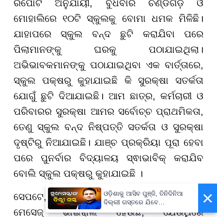
ରିପୋର୍ଟ ଅନୁଯାୟୀ, ବୁଧବାର ଚଣ୍ଡିଗଡ଼ ଓ
ମୋହାଲିରେ ୧୦ଟି ସ୍କୁଲକୁ ବୋମା ଧମକ ମିଳିଛି।
ଯାହାପରେ ସ୍କୁଲ ବନ୍ଦ ଛୁଟି କରାଯିବା ପରେ
ପିଲାମାନଙ୍କୁ ଘରକୁ ପଠାଯାଇଥିଲା।
ଅଭିଭାବକମାନଙ୍କୁ ପଠାଯାଇଥିବା ଏକ ବାର୍ତ୍ତାରେ,
ସ୍କୁଲ ପକ୍ଷରୁ କୁହାଯାଇଛି କି ସୁରକ୍ଷା ସତର୍କତା
ଯୋଗୁଁ ଛୁଟି ଦିଆଯାଇଛି। ଆମ ଛାତ୍ର, କର୍ମଚାରୀ ଓ
ପରିବାରର ସୁରକ୍ଷା ଆମର ସର୍ବୋଚ୍ଚ ପ୍ରାଥମିକତା,
ତେଣୁ ସ୍କୁଲ ବନ୍ଦ ନିଷ୍ପତ୍ତି ସତର୍କତା ଓ ସୁରକ୍ଷା
ଦୃଷ୍ଟିରୁ ନିଆଯାଇଛି। ଯାଞ୍ଚ ପ୍ରକ୍ରିୟା ପୂରା ହେବା
ପରେ ପୁନର୍ବାର ବିଦ୍ୟାଳୟ ସ୍ଵାଭାବିକ୍ କରାଯିବ
ବୋଲି ସ୍କୁଲ ପକ୍ଷରୁ କୁହାଯାଇଛି ।
×
ଓଡ଼ିଶାକୁ ଆସିବ ପୁଞ୍ଜି, ତିନିଦିନିଆ
ସେପଟେ, ସୋସିଆଲ ମିଡିଆରେ ଏକ ଧମକପୂର୍ଣ୍ଣ
ଦିଲ୍ଲୀ ଗସ୍ତରେ ଯିବେ
ମେସେଜ୍ ଭାଇରାଲ ହେଉଛି, ଯେଉଁଥିରେ
ମୁଖ୍ୟମନ୍ତ୍ରୀ ମୋହନ ମାଝୀ