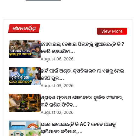
ଜୀବନଚର୍ଯ୍ୟା
View More
ମୋବାଇଲ୍ ଦେଖାଇ ପିଲାଙ୍କୁ ଖୁଆଉଛନ୍ତି କି ?
ଡେରି ହୋଇଯିବା...
August 06, 2026
ହାର୍ଟ ପାଇଁ ଅଣ୍ଡା କ୍ଷତିକାରକ ନା ଏହାକୁ ନେଇ
ରହିଛି ଭୁଲ...
August 03, 2026
ଶ୍ରାବଣ ପ୍ରଥମ ସୋମବାର: ଦୁର୍ଲଭ ସଂଯୋଗ,
୩ଟି ରାଶିର ଫିଟିବ...
August 02, 2026
ଘରେ ଲଗାଇଛନ୍ତି କି AC ? ତେବେ ଆଗକୁ
ଲାଗିପାରେ ଜରିମାନା,...