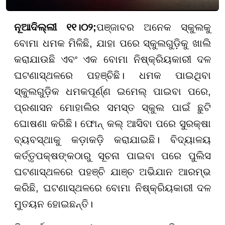
ନୂଆଦିଲ୍ଲୀ ୧୧।୦୨;
ପଞ୍ଜାବର ଅନେକ ସ୍କୁଲକୁ
ବୋମା ଧମକ ମିଳିଛି, ଯାହା ପରେ ସ୍କୁଲଗୁଡ଼ିକୁ ଖାଲି
କରାଯାଉଛି ଏବଂ ଏକ ବୋମା ନିଷ୍କ୍ରିୟକାରୀ ଦଳ
ଘଟଣାସ୍ଥଳରେ ପହଞ୍ଚିଛି। ଧମକ ପାଇଥିବା
ସ୍କୁଲଗୁଡ଼ିକ ଧମକପୂର୍ଣ୍ଣ ଇମେଲ୍ ପାଇବା ପରେ,
ପ୍ରଶାସନ ମୋହାଲିର ସମସ୍ତ ସ୍କୁଲ ପାଇଁ ଛୁଟି
ଘୋଷଣା କରିଛି। ଫୋନ୍ କଲ୍ ଆସିବା ପରେ ସୁରକ୍ଷା
ବ୍ୟବସ୍ଥାକୁ କଡ଼ାକଡ଼ି କରାଯାଇଛି। ବିଦ୍ୟାଳୟ
କର୍ତ୍ତୃପକ୍ଷଙ୍କଠାରୁ ସୂଚନା ପାଇବା ପରେ ପୁଲିସ
ଘଟଣାସ୍ଥଳରେ ପହଞ୍ଚି ଯାଞ୍ଚ ଅଭିଯାନ ଆରମ୍ଭ
କରିଛି, ଘଟଣାସ୍ଥଳରେ ବୋମା ନିଷ୍କ୍ରିୟକାରୀ ଦଳ
ମୁତୟନ ହୋଇଛନ୍ତି।