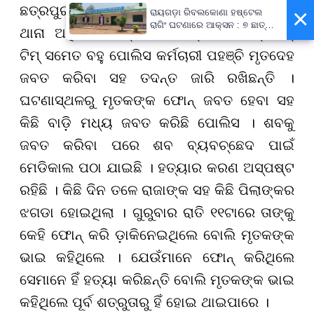
ଛତ୍ରପୁର ଏସଡ଼ିପିଓ ଚନ୍ଦନ ଘଡେଇ, ଛତ୍ରପୁର
×
ରାୟଗଡ଼ା ରିବଲକୋଣା ହଷ୍ଟେଲ
ରାଗିଂ ଘଟଣାରେ ଆକ୍ସନ : ୭ ଛାତ୍ର
ଥାନା ଅଧିକାରୀ ସବ୍ୟସାଚୀ ମଲ୍ଲ, ସାଇଣ୍ଟିଫିକ୍
ବହିଷ୍କୃତ, ପ୍ରଧାନଶିକ୍ଷକଙ୍କୁ
ନୋଟିସ୍
ଟିମ୍ ସମେତ ବହୁ ପୋଲିସ କର୍ମଚାରୀ ପହଞ୍ଚି ମୃତଦେହ
ଜବତ କରିବା ସହ ତଦନ୍ତ ଜାରି ରଖିଛନ୍ତି ।
ଘଟଣାସ୍ଥଳରୁ ମୃତକଙ୍କ ଫୋନ୍ ଜବତ ହେବା ସହ
କିଛି ବାଡ଼ି ମଧ୍ୟ ଜବତ କରିଛି ପୋଲିସ । ଶବକୁ
ଜବତ କରିବା ପରେ ଶବ ବ୍ୟବଚ୍ଛେଦ ପାଇଁ
ମେଡିକାଲ ପଠା ଯାଇଛି । ହତ୍ୟାର କରଣ ଅସ୍ପଷ୍ଟ
ରହିଛି । କିଛି ଦିନ ତଳେ ରାଜାଙ୍କ ସହ କିଛି ପିଲାଙ୍କର
ଝଗଡା ହୋଇଥିଲା । ଗୁରୁବାର ରାତି ୧୧ଟାରେ ତାଙ୍କୁ
କେହି ଫୋନ୍ କରି ଡ଼ାକିନେଇଥିଲେ ବୋଲି ମୃତକଙ୍କ
ଭାଇ କହିଥିଲେ । ଯେଉଁମାନେ ଫୋନ୍ କରିଥିଲେ
ସେମାନେ ହିଁ ହତ୍ୟା କରିଛନ୍ତି ବୋଲି ମୃତକଙ୍କ ଭାଇ
କହିଥିଲେ ପୂର୍ବ ଶତ୍ରୁତାରୁ ହିଁ ହୋଇ ଥାଇପାରେ ।