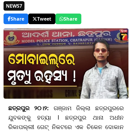
NEWS7
Share
Tweet
Share
ଛତ୍ରପୁର ୨୦।୨:
ଗଞ୍ଜାମ ଜିଲ୍ଲା ଛତ୍ରପୁରରେ
ଯୁବକଙ୍କୁ ହତ୍ୟା l ଛତ୍ରପୁର ଥାନା ଅଧୀନ
ରିକାପଲ୍ଲୀ ଗେଟ୍ ନିକଟରେ ଏକ ଚିକେନ ଦୋକାନ