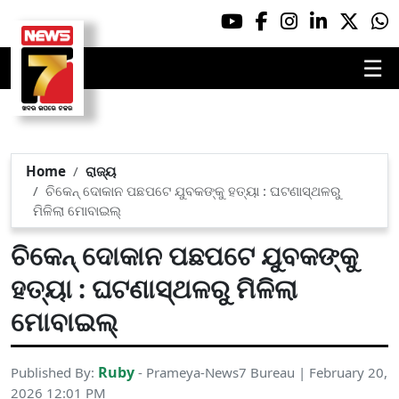
☰
Home
ରାଜ୍ୟ
ଚିକେନ୍ ଦୋକାନ ପଛପଟେ ଯୁବକଙ୍କୁ ହତ୍ୟା : ଘଟଣାସ୍ଥଳରୁ
ମିଳିଲା ମୋବାଇଲ୍
ଚିକେନ୍ ଦୋକାନ ପଛପଟେ ଯୁବକଙ୍କୁ
ହତ୍ୟା : ଘଟଣାସ୍ଥଳରୁ ମିଳିଲା
ମୋବାଇଲ୍
Ruby
Published By:
- Prameya-News7 Bureau | February 20,
2026 12:01 PM