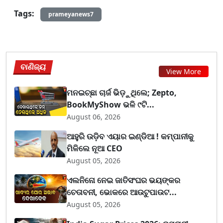
Tags:
prameyanews7
ବାଣିଜ୍ୟ
View More
ମନଇଚ୍ଛା ଚାର୍ଜ ଭିଡ଼ୁଥିଲେ; Zepto,
BookMyShow ଭଳି ୯ଟି...
August 06, 2026
ଆହୁରି ଉଡ଼ିବ ଏୟାର ଇଣ୍ଡିଆ ! କମ୍ପାନୀକୁ
ମିଳିଲେ ନୂଆ CEO
August 05, 2026
ଏଲନିନୋ ନେଇ ଜାତିସଂଘର ଭୟଙ୍କର
ଚେତାବନୀ, ଭୋକରେ ଆଉଟୁପାଉଟ...
August 05, 2026