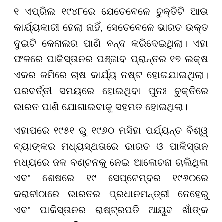
୧ ଏପ୍ରିଲ ୧୯୪୮ରେ ଯେତେବେଳେ ଚୁକ୍ତିଟି ଆଉ
କାର୍ଯ୍ୟକାରୀ ହେଲା ନାହିଁ, ସେତେବେଳେ ଭାରତ ଉକ୍ତ
ଦୁଇଟି କେନାଲର ପାଣି ବନ୍ଦ କରିଦେଇଥିଲା। ଏହା
ଫଳରେ ପାକିସ୍ତାନର ପଞ୍ଜାବ ପ୍ରାନ୍ତର ୧୭ ଲକ୍ଷ
ଏକର ଜମିରେ ଚାଷ କାର୍ଯ୍ୟ ନଷ୍ଟ ହୋଇଯାଇଥିଲା।
ପରବର୍ତ୍ତୀ ସମୟରେ ହୋଇଥିବା ପୁନଃ ଚୁକ୍ତିରେ
ଭାରତ ପାଣି ଯୋଗାଇବାକୁ ସହମତ ହୋଇଥିଲା।
ଏହାପରେ ୧୯୫୧ ରୁ ୧୯୬୦ ମସିହା ପର୍ଯ୍ୟନ୍ତ ବିଶ୍ୱ
ବ୍ୟାଙ୍କର ମଧ୍ୟସ୍ଥତାରେ ଭାରତ ଓ ପାକିସ୍ତାନ
ମଧ୍ୟରେ ଜଳ ବଣ୍ଟନକୁ ନେଇ ଆଲୋଚନା ଚାଲିଥିଲା
ଏବଂ ଶେଷରେ ୧୯ ସେପ୍ଟେମ୍ବର ୧୯୬୦ରେ
କରାଚୀଠାରେ ଭାରତର ପ୍ରଧାନମନ୍ତ୍ରୀ ନେହେରୁ
ଏବଂ ପାକିସ୍ତାନର ରାଷ୍ଟ୍ରପତି ଆୟୁବ ଖାଁଙ୍କ