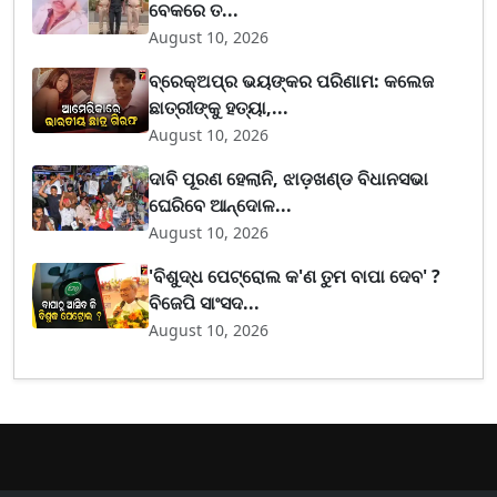
ବେକରେ ତ...
August 10, 2026
ବ୍ରେକ୍ଅପ୍‌ର ଭୟଙ୍କର ପରିଣାମ: କଲେଜ
ଛାତ୍ରୀଙ୍କୁ ହତ୍ୟା,...
August 10, 2026
ଦାବି ପୂରଣ ହେଲାନି, ଝାଡ଼ଖଣ୍ଡ ବିଧାନସଭା
ଘେରିବେ ଆନ୍ଦୋଳ...
August 10, 2026
'ବିଶୁଦ୍ଧ ପେଟ୍ରୋଲ କ'ଣ ତୁମ ବାପା ଦେବ' ?
ବିଜେପି ସାଂସଦ...
August 10, 2026