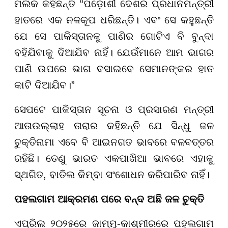
ମଲିକ କହିଛନ୍ତି “ପଡ଼ୋଶୀ ଦେଶର ପ୍ରଧାନମନ୍ତ୍ରୀ
ହାତରେ ଏକ ନଳକୂପ ଧରିଛନ୍ତି। ଏବଂ ସେ କହୁଛନ୍ତି
ଯେ ସେ ପାକିସ୍ତାନକୁ ପାଣିର ଗୋଟିଏ ବି ବୁନ୍ଦା
ବହିଯିବାକୁ ଦିଆଯିବ ନାହିଁ। ଯେଉଁମାନେ ଆମ ଭାଗର
ପାଣି ଉପରେ ଭାଗ ବସାଇବେ ସେମାନଙ୍କର ହାତ
କାଟି ଦିଆଯିବ।”
ସେପଟେ ପାକିସ୍ତାନ ସୂଚନା ଓ ପ୍ରସାରଣ ମନ୍ତ୍ରୀ
ଆତାଉଲ୍ଲାହ ତାରାର କହିଛନ୍ତି ଯେ ସିନ୍ଧୁ ଜଳ
ଚୁକ୍ତିନାମା ଏବେ ବି ଆଇନଗତ ଭାବରେ ବଳବତ୍ତର
ରହିଛି। ତେଣୁ ଭାରତ ଏକପାଖିଆ ଭାବରେ ଏହାକୁ
ସ୍ଥଗିତ, ବାତିଲ କିମ୍ବା ସଂଶୋଧନ କରିପାରିବ ନାହିଁ।
ପହଲଗାମ ଆକ୍ରମଣ ପରେ ବନ୍ଦ ଅଛି ଜଳ ଚୁକ୍ତି
ଏପ୍ରିଲ ୨୦୨୫ରେ ଜାମ୍ମୁ-କାଶ୍ମୀରରେ ପହଲଗାମ