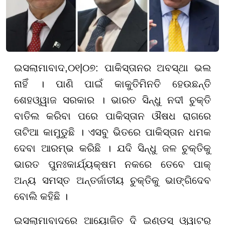
ଇସଲାମାବାଦ
,
୦୧
|
୦୭
:
ପାକିସ୍ତାନର ଅବସ୍ଥା ଭଲ
ନାହିଁ । ପାଣି ପାଇଁ କାକୁତିମିନତି ହେଉଛନ୍ତି
ଶେହଓ୍ୱାଜ ସରକାର । ଭାରତ ସିନ୍ଧୁ ନଦୀ ଚୁକ୍ତି
ବାତିଲ କରିବା ପରେ ପାକିସ୍ତାନ ଔଷଧ ରାଗରେ
ତାଟିଆ କାମୁଡୁଛି । ଏସବୁ ଭିତରେ ପାକିସ୍ତାନ ଧମକ
ଦେବା ଆରମ୍ଭ କରିଛି । ଯଦି ସିନ୍ଧୁ ଜଳ ଚୁକ୍ତିକୁ
ଭାରତ ପୁନଃକାର୍ଯ୍ୟକ୍ଷମ ନକରେ ତେବେ ପାକ୍
ଅନ୍ୟ ସମସ୍ତ ଅନ୍ତର୍ଜାତୀୟ ଚୁକ୍ତିକୁ ଭାଙ୍ଗିଦେବ
ବୋଲି କହିଛି ।
ଇସଲାମାବାଦରେ ଆୟୋଜିତ ଦି ଇଣ୍ଡସ୍ ଓ୍ୱାଟର୍