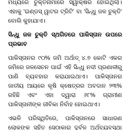
ମଧ୍ୟରେ ଚୁକ୍ତିନାମାରେ ସ୍ୱାକ୍ଷର ହୋଇଥିଲା।
ଏହାକୁ 'ଇଣ୍ଡସ୍ ୱାଟର ଟ୍ରିଟି' ବା 'ସିନ୍ଧୁ ଜଳ ଚୁକ୍ତି'
ବୋଲି କୁହାଯାଏ।
ସିନ୍ଧୁ ଜଳ ଚୁକ୍ତି ସ୍ଥଗିତରେ ପାକିସ୍ତାନ ଉପରେ
ପ୍ରଭାବ
ପାକିସ୍ତାନର ୯୦% ଜମି ଅର୍ଥାତ୍ ୪.୭ କୋଟି ଏକର
ଜମିରେ ଜଳସେଚନ ପାଇଁ ଏହି ସିନ୍ଧୁ ନଦୀ ପ୍ରଣାଳୀରୁ
ପାଣି ବ୍ୟବହାର କରାଯାଇଥାଏ। ପାକିସ୍ତାନର
ଜାତୀୟ ଆୟରେ କୃଷି କ୍ଷେତ୍ରର ଅବଦାନ ୨୩%
ରହିଛି ଏବଂ ଏହା ଦ୍ୱାରା ୬୮% ଗ୍ରାମୀଣ
ପାକିସ୍ତାନୀଙ୍କ ଜୀବିକା ନିର୍ବାହ ହୋଇଥାଏ।
ଏଭଳି ପରିସ୍ଥିତିରେ, ପାକିସ୍ତାନରେ ସାଧାରଣ
ଲୋକଙ୍କ ସହିତ ସେଠାକାର ଦୁର୍ବଳ ଅର୍ଥବ୍ୟବସ୍ଥା