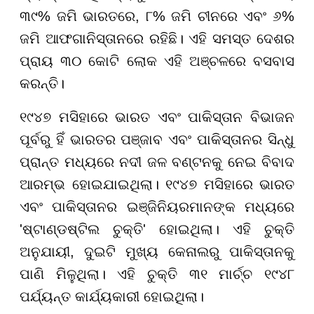
୩୯% ଜମି ଭାରତରେ, ୮% ଜମି ଚୀନରେ ଏବଂ ୬%
ଜମି ଆଫଗାନିସ୍ତାନରେ ରହିଛି। ଏହି ସମସ୍ତ ଦେଶର
ପ୍ରାୟ ୩୦ କୋଟି ଲୋକ ଏହି ଅଞ୍ଚଳରେ ବସବାସ
କରନ୍ତି।
୧୯୪୭ ମସିହାରେ ଭାରତ ଏବଂ ପାକିସ୍ତାନ ବିଭାଜନ
ପୂର୍ବରୁ ହିଁ ଭାରତର ପଞ୍ଜାବ ଏବଂ ପାକିସ୍ତାନର ସିନ୍ଧୁ
ପ୍ରାନ୍ତ ମଧ୍ୟରେ ନଦୀ ଜଳ ବଣ୍ଟନକୁ ନେଇ ବିବାଦ
ଆରମ୍ଭ ହୋଇଯାଇଥିଲା। ୧୯୪୭ ମସିହାରେ ଭାରତ
ଏବଂ ପାକିସ୍ତାନର ଇଞ୍ଜିନିୟରମାନଙ୍କ ମଧ୍ୟରେ
'ଷ୍ଟାଣ୍ଡଷ୍ଟିଲ ଚୁକ୍ତି' ହୋଇଥିଲା। ଏହି ଚୁକ୍ତି
ଅନୁଯାୟୀ, ଦୁଇଟି ମୁଖ୍ୟ କେନାଲରୁ ପାକିସ୍ତାନକୁ
ପାଣି ମିଳୁଥିଲା। ଏହି ଚୁକ୍ତି ୩୧ ମାର୍ଚ୍ଚ ୧୯୪୮
ପର୍ଯ୍ୟନ୍ତ କାର୍ଯ୍ୟକାରୀ ହୋଇଥିଲା।