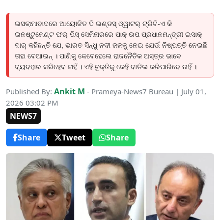
ଇସଲାମାବାଦରେ ଆୟୋଜିତ ଦି ଇଣ୍ଡସ୍ ଓ୍ୱାଟର୍ ଟ୍ରିଟି-ଏ କି
ଇନଷ୍ଟୁମେଣ୍ଟ ଫର୍ ପିସ୍ ସେମିନାରରେ ପାକ୍ ଉପ ପ୍ରଧାନମନ୍ତ୍ରୀ ଇସାକ୍
ଦାର୍ କହିଛନ୍ତି ଯେ, ଭାରତ ସିନ୍ଧୁ ନଦୀ ଜଳକୁ ନେଇ ଯେଉଁ ନିଷ୍ପତ୍ତି ନେଇଛି
ତାହା ବେଆଇନ୍ । ପାଣିକୁ କେବେହେଲେ ରାଜନୈତିକ ଅସ୍ତ୍ର ଭାବେ
ବ୍ୟବହାର କରିହେବ ନାହିଁ । ଏହି ଚୁକ୍ତିକୁ କେହି ବାତିଲ କରିପାରିବେ ନାହିଁ ।
Ankit M
Published By:
- Prameya-News7 Bureau | July 01,
2026 03:02 PM
NEWS7
Share
Tweet
Share