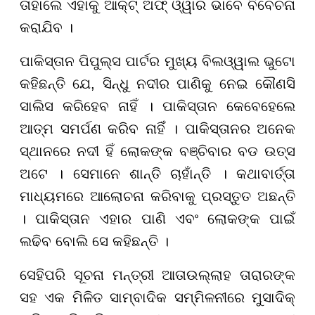
ତାହାଲେ ଏହାକୁ ଆକ୍ଟ୍ ଅଫ୍ ଓ୍ୱାର ଭାବେ ବିବେଚନା
କରାଯିବ ।
ପାକିସ୍ତାନ ପିପୁଲ୍ସ ପାର୍ଟର ମୁଖ୍ୟ ବିଲଓ୍ୱାଲ ଭୁଟୋ
କହିଛନ୍ତି ଯେ, ସିନ୍ଧୁ ନଦୀର ପାଣିକୁ ନେଇ କୌଣସି
ସାଲିସ କରିହେବ ନାହିଁ । ପାକିସ୍ତାନ କେବେହେଲେ
ଆତ୍ମ ସମର୍ପଣ କରିବ ନାହିଁ । ପାକିସ୍ତାନର ଅନେକ
ସ୍ଥାନରେ ନଦୀ ହିଁ ଲୋକଙ୍କ ବଞ୍ଚିବାର ବଡ ଉତ୍ସ
ଅଟେ । ସେମାନେ ଶାନ୍ତି ଚାହାଁନ୍ତି । କଥାବାର୍ତ୍ତା
ମାଧ୍ୟମରେ ଆଲୋଚନା କରିବାକୁ ପ୍ରସ୍ତୁତ ଅଛନ୍ତି
। ପାକିସ୍ତାନ ଏହାର ପାଣି ଏବଂ ଲୋକଙ୍କ ପାଇଁ
ଲଢିବ ବୋଲି ସେ କହିଛନ୍ତି ।
ସେହିପରି ସୂଚନା ମନ୍ତ୍ରୀ ଆତାଉଲ୍ଲାହ ତାରାରଙ୍କ
ସହ ଏକ ମିଳିତ ସାମ୍ବାଦିକ ସମ୍ମିଳନୀରେ ମୁସାଦିକ୍