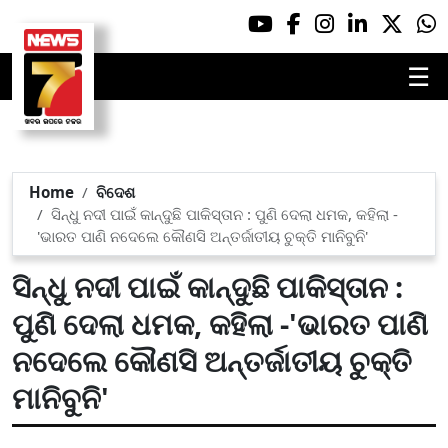
☰
Home
ବିଦେଶ
ସିନ୍ଧୁ ନଦୀ ପାଇଁ କାନ୍ଦୁଛି ପାକିସ୍ତାନ : ପୁଣି ଦେଲା ଧମକ, କହିଲା -
'ଭାରତ ପାଣି ନଦେଲେ କୌଣସି ଅନ୍ତର୍ଜାତୀୟ ଚୁକ୍ତି ମାନିବୁନି'
ସିନ୍ଧୁ ନଦୀ ପାଇଁ କାନ୍ଦୁଛି ପାକିସ୍ତାନ :
ପୁଣି ଦେଲା ଧମକ, କହିଲା -'ଭାରତ ପାଣି
ନଦେଲେ କୌଣସି ଅନ୍ତର୍ଜାତୀୟ ଚୁକ୍ତି
ମାନିବୁନି'