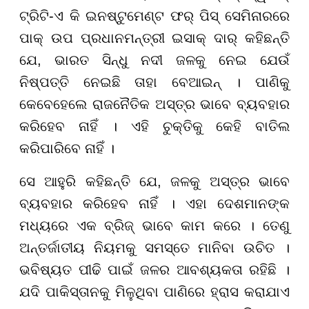
ଟ୍ରିଟି-ଏ କି ଇନଷ୍ଟୁମେଣ୍ଟ ଫର୍ ପିସ୍ ସେମିନାରରେ
ପାକ୍ ଉପ ପ୍ରଧାନମନ୍ତ୍ରୀ ଇସାକ୍ ଦାର୍ କହିଛନ୍ତି
ଯେ, ଭାରତ ସିନ୍ଧୁ ନଦୀ ଜଳକୁ ନେଇ ଯେଉଁ
ନିଷ୍ପତ୍ତି ନେଇଛି ତାହା ବେଆଇନ୍ । ପାଣିକୁ
କେବେହେଲେ ରାଜନୈତିକ ଅସ୍ତ୍ର ଭାବେ ବ୍ୟବହାର
କରିହେବ ନାହିଁ । ଏହି ଚୁକ୍ତିକୁ କେହି ବାତିଲ
କରିପାରିବେ ନାହିଁ ।
ସେ ଆହୁରି କହିଛନ୍ତି ଯେ, ଜଳକୁ ଅସ୍ତ୍ର ଭାବେ
ବ୍ୟବହାର କରିହେବ ନାହିଁ । ଏହା ଦେଶମାନଙ୍କ
ମଧ୍ୟରେ ଏକ ବ୍ରିଜ୍ ଭାବେ କାମ କରେ । ତେଣୁ
ଅନ୍ତର୍ଜାତୀୟ ନିୟମକୁ ସମସ୍ତେ ମାନିବା ଉଚିତ ।
ଭବିଷ୍ୟତ ପୀଢି ପାଇଁ ଜଳର ଆବଶ୍ୟକତା ରହିଛି ।
ଯଦି ପାକିସ୍ତାନକୁ ମିଳୁଥିବା ପାଣିରେ ହ୍ରାସ କରାଯାଏ