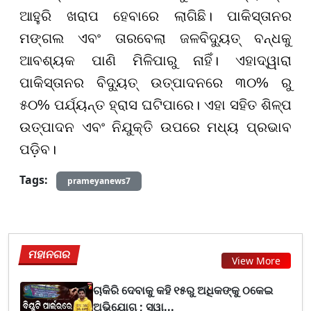
ଆହୁରି ଖରାପ ହେବାରେ ଲାଗିଛି। ପାକିସ୍ତାନର
ମଙ୍ଗଲ ଏବଂ ତାରବେଲା ଜଳବିଦ୍ୟୁତ୍ ବନ୍ଧକୁ
ଆବଶ୍ୟକ ପାଣି ମିଳିପାରୁ ନାହିଁ। ଏହାଦ୍ୱାରା
ପାକିସ୍ତାନର ବିଦ୍ୟୁତ୍ ଉତ୍ପାଦନରେ ୩୦% ରୁ
୫୦% ପର୍ଯ୍ୟନ୍ତ ହ୍ରାସ ଘଟିପାରେ। ଏହା ସହିତ ଶିଳ୍ପ
ଉତ୍ପାଦନ ଏବଂ ନିଯୁକ୍ତି ଉପରେ ମଧ୍ୟ ପ୍ରଭାବ
ପଡ଼ିବ।
Tags:
prameyanews7
ମହାନଗର
View More
ଚାକିରି ଦେବାକୁ କହି ୧୫ରୁ ଅଧିକଙ୍କୁ ଠକେଇ
ଅଭିଯୋଗ ; ସ୍ୱା...