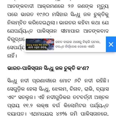
ଆତଙ୍କବାଦୀ ଆକ୍ରମଣରେ ୨୬ ଜଣଙ୍କ ମୃତ୍ୟୁ
ପରେ ଭାରତ ୧୯୬୦ ମସିହାର ସିନ୍ଧୁ ଜଳ ଚୁକ୍ତିକୁ
ନିଲମ୍ବିତ କରିଦେଇଥିଲା। ଭାରତର କହିବା କଥା ଯେ
ଯେପର୍ଯ୍ୟନ୍ତ ପାକିସ୍ତାନ ସୀମାପାର ଆତଙ୍କବାଦ
ବିରୁଦ୍ଧରେ ଦୃଢ କାର୍ଯ୍ୟାନୁଷ୍ଠାନ ଗ୍ରହଣ ନକରିବ,
×
ଜବତ ବାଇକ ଥାନାରୁ ବିକ୍ରି ଘଟଣା,
ସେପର୍ଯ୍ୟନ୍ତ ଏହି ଚୁକ୍ତି ପୁନଃ କାର୍ଯ୍ୟକ୍ଷମ କରାଯିବ
ତଦନ୍ତ ନିର୍ଦ୍ଦେଶ ଦେଲେ ଏସପି
ନାହିଁ।
ଭାରତ-ପାକିସ୍ତାନ ସିନ୍ଧୁ ଜଳ ଚୁକ୍ତି କ‘ଣ?
ସିନ୍ଧୁ ନଦୀ ପ୍ରଣାଳୀରେ ମୋଟ ୬ଟି ନଦୀ ରହିଛି।
ସେଗୁଡ଼ିକ ହେଲା ସିନ୍ଧୁ, ଝେଲମ, ଚିନାବ, ରାଭି, ବ୍ୟାସ
ଏବଂ ସତଲୁଜ। ଏହି ନଦୀଗୁଡିକର ତଟବର୍ତ୍ତୀ ଅଞ୍ଚଳ
ପ୍ରାୟ ୧୧.୨ ଲକ୍ଷ ବର୍ଗ କିଲୋମିଟର ପର୍ଯ୍ୟନ୍ତ
ବ୍ୟାପ୍ତ। ଏଥିମଧ୍ୟରୁ ୪୭% ଜମି ପାକିସ୍ତାନରେ,