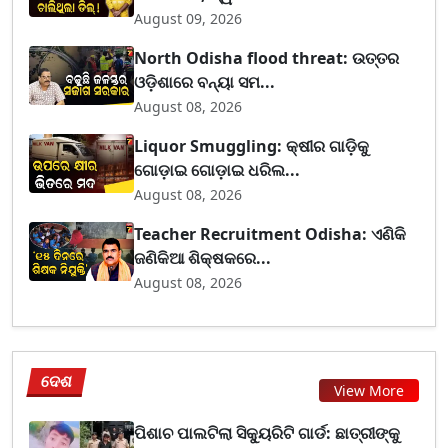
August 09, 2026
North Odisha flood threat: ଉତ୍ତର
ଓଡ଼ିଶାରେ ବନ୍ୟା ସମ...
August 08, 2026
Liquor Smuggling: କ୍ଷୀର ଗାଡ଼ିକୁ
ଗୋଡ଼ାଇ ଗୋଡ଼ାଇ ଧରିଲ...
August 08, 2026
Teacher Recruitment Odisha: ଏଣିକି
ଜଣିକିଆ ଶିକ୍ଷକରେ...
August 08, 2026
ଦେଶ
View More
ପିଶାଚ ପାଲଟିଲା ସିକ୍ୟୁରିଟି ଗାର୍ଡ: ଛାତ୍ରୀଙ୍କୁ