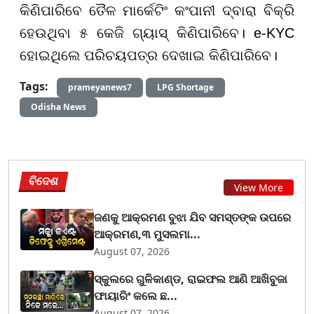
କିଣିପାରିବେ ତୈଳ ମାର୍କେଟିଂ କଂପାନୀ ଦ୍ବାରା ବିକ୍ରି
ହେଉଥିବା ୫ କେଜି ଗ୍ୟାସ୍ କିଣିପାରିବେ। e-KYC
ହୋଇଥିଲେ ପରିଚୟପତ୍ର ଦେଖାଇ କିଣିପାରିବେ।
Tags:
prameyanews7
LPG Shortage
Odisha News
ବିଦେଶ
View More
ଜଣକୁ ଆକ୍ରମଣ ବୁଝା ଯିବ ସମସ୍ତଙ୍କ ଉପରେ
ଆକ୍ରମଣ,୩ ମୁସଲମା...
August 07, 2026
ସ୍କୁଲରେ ଗୁଳିକାଣ୍ଡ, ରାଇଫଲ ଆଣି ଆଖିବୁଜା
ଫାୟାରିଂ କଲେ ଛ...
August 07, 2026