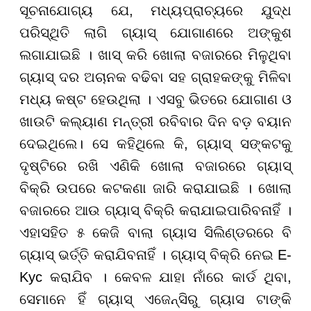
ସୂଚନାଯୋଗ୍ୟ ଯେ, ମଧ୍ୟପ୍ରାଚ୍ୟରେ ଯୁଦ୍ଧ
ପରିସ୍ଥିତି ଲାଗି ଗ୍ୟାସ୍ ଯୋଗାଣରେ ଅଙ୍କୁଶ
ଲଗାଯାଇଛି । ଖାସ୍ କରି ଖୋଲା ବଜାରରେ ମିଳୁଥିବା
ଗ୍ୟାସ୍ ଦର ଅଚାନକ ବଢିବା ସହ ଗ୍ରାହକଙ୍କୁ ମିଳିବା
ମଧ୍ୟ କଷ୍ଟ ହେଉଥିଲା । ଏସବୁ ଭିତରେ ଯୋଗାଣ ଓ
ଖାଉଟି କଲ୍ୟାଣ ମନ୍ତ୍ରୀ ରବିବାର ଦିନ ବଡ଼ ବୟାନ
ଦେଇଥିଲେ। ସେ କହିଥିଲେ କି, ଗ୍ୟାସ୍ ସଙ୍କଟକୁ
ଦୃଷ୍ଟିରେ ରଖି ଏଣିକି ଖୋଲା ବଜାରରେ ଗ୍ୟାସ୍
ବିକ୍ରି ଉପରେ କଟକଣା ଜାରି କରାଯାଇଛି । ଖୋଲା
ବଜାରରେ ଆଉ ଗ୍ୟାସ୍ ବିକ୍ରି କରାଯାଇପାରିବନାହିଁ ।
ଏହାସହିତ ୫ କେଜି ବାଲା ଗ୍ୟାସ ସିଲିଣ୍ଡରରେ ବି
ଗ୍ୟାସ୍ ଭର୍ତ୍ତି କରାଯିବନାହିଁ । ଗ୍ୟାସ୍ ବିକ୍ରି ନେଇ E-
Kyc କରାଯିବ । କେବଳ ଯାହା ନାଁରେ କାର୍ଡ ଥିବା,
ସେମାନେ ହିଁ ଗ୍ୟାସ୍ ଏଜେନ୍ସିରୁ ଗ୍ୟାସ ଟାଙ୍କି