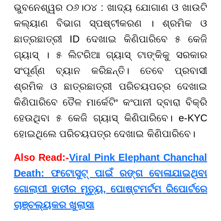
ଭୁବନେଶ୍ୱର ୦୬।୦୪ : ଖାଦ୍ୟ ଯୋଗାଣ ଓ ଖାଉଟି
କଲ୍ୟାଣ ବିଭାଗ ସ୍ପଷ୍ଟୀକରଣ । ଶ୍ରମିକ ଓ
ଛାତ୍ରଛାତ୍ରୀ ID ଦେଖାଇ କିଣିପାରିବେ ୫ କେଜି
ଗ୍ୟାସ୍ । ୫ ଲିଟରିଆ ଗ୍ୟାସ୍ ଟାଙ୍କିକୁ ସରକାର
ସଂପୂର୍ଣ୍ଣ ବ୍ୟାନ କରିଛନ୍ତି। ତେବେ ପ୍ରବାସୀ
ଶ୍ରମିକ ଓ ଛାତ୍ରଛାତ୍ରୀ ପରିଚୟପଚ୍ର ଦେଖାଇ
କିଣିପାରିବେ ତୈଳ ମାର୍କେଟିଂ କଂପାନୀ ଦ୍ବାରା ବିକ୍ରି
ହେଉଥିବା ୫ କେଜି ଗ୍ୟାସ୍ କିଣିପାରିବେ। e-KYC
ହୋଇଥିଲେ ପରିଚୟପତ୍ର ଦେଖାଇ କିଣିପାରିବେ।
Also Read:-
Viral Pink Elephant Chanchal
Death: ଫଟୋସୁଟ୍ ପାଇଁ ରଙ୍ଗ ବୋଳାଯାଇଥିବା
ଗୋଲାପୀ ହାତୀର ମୃତ୍ୟୁ, ପୋଷ୍ଟମର୍ଟମ ରିପୋର୍ଟରେ
ଚାଞ୍ଚଲ୍ୟକର ଖୁଲାସା