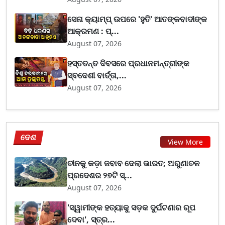
ସେନା କ୍ୟାମ୍ପ୍ ଉପରେ 'ହୁତି' ଆତଙ୍କବାଦୀଙ୍କ
ଆକ୍ରମଣ : ପ୍...
August 07, 2026
ହସ୍ତତନ୍ତ ଦିବସରେ ପ୍ରଧାନମନ୍ତ୍ରୀଙ୍କ
ସ୍ବଦେଶୀ ବାର୍ତ୍ତା,...
August 07, 2026
ଦେଶ
View More
ଚୀନକୁ କଡ଼ା ଜବାବ ଦେଲା ଭାରତ; ଅରୁଣାଚଳ
ପ୍ରଦେଶର ୨୭ଟି ସ୍...
August 07, 2026
'ସ୍ୱାମୀଙ୍କ ହତ୍ୟାକୁ ସଡ଼କ ଦୁର୍ଘଟଣାର ରୂପ
ଦେବା', ସ୍ତ୍ର...