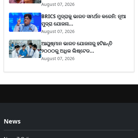
August 07, 2026
BRICS ମୁଦ୍ରାକୁ ଭାରତ ସମର୍ଥନ କରେନି: ନୂଆ
ମୁଦ୍ରା ଯୋଜନା...
August 07, 2026
ଆୟୁଷ୍ମାନ ଭାରତ ଯୋଜନାରୁ ହଟିଛନ୍ତି
୨୦୦୦ରୁ ଅଧିକ ଲିଷ୍ଟେଡ...
August 07, 2026
News