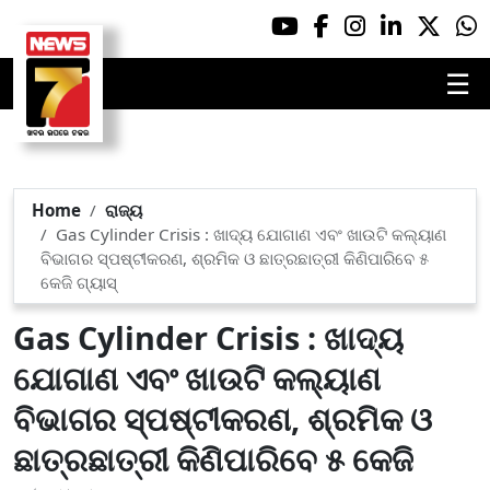
☰
Home
ରାଜ୍ୟ
Gas Cylinder Crisis : ଖାଦ୍ୟ ଯୋଗାଣ ଏବଂ ଖାଉଟି କଲ୍ୟାଣ
ବିଭାଗର ସ୍ପଷ୍ଟୀକରଣ, ଶ୍ରମିକ ଓ ଛାତ୍ରଛାତ୍ରୀ କିଣିପାରିବେ ୫
କେଜି ଗ୍ୟାସ୍
Gas Cylinder Crisis : ଖାଦ୍ୟ
ଯୋଗାଣ ଏବଂ ଖାଉଟି କଲ୍ୟାଣ
ବିଭାଗର ସ୍ପଷ୍ଟୀକରଣ, ଶ୍ରମିକ ଓ
ଛାତ୍ରଛାତ୍ରୀ କିଣିପାରିବେ ୫ କେଜି