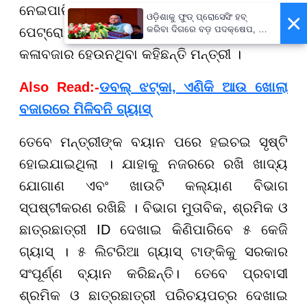
ନେଇପାରିବେ । ରାଜ୍ୟରେ ଏବେ ଗ୍ୟାସ୍ ଓ
×
ଓଡ଼ିଶାକୁ ଫୁଡ୍ ପ୍ରୋସେସିଂ ହବ୍
କରିବା ଦିଗରେ ବଡ଼ ପଦକ୍ଷେପ, ୪୨
ପେଟ୍ରୋଲର କୌଣସି ଅଭାବ ନଥିବା ବେଳେ
ହଜାରରୁ ଅଧିକ ନିଯୁକ୍ତି ସୁଯୋଗ
କଳାବଜାର ହେଉନଥିବା କହିଛନ୍ତି ମନ୍ତ୍ରୀ ।
Also Read:-
ଡବଲ୍ ଝଟ୍‌କା, ଏଣିକି ଆଉ ଖୋଲା
ବଜାରରେ ମିଳିବନି ଗ୍ୟାସ୍
ତେବେ ମନ୍ତ୍ରୀଙ୍କ ବୟାନ ପରେ ହଇଚଇ ସୃଷ୍ଟି
ହୋଇଯାଇଥିଲା । ଯାହାକୁ ନଜରରେ ରଖି ଖାଦ୍ୟ
ଯୋଗାଣ ଏବଂ ଖାଉଟି କଲ୍ୟାଣ ବିଭାଗ
ସ୍ପଷ୍ଟୀକରଣ ରଖିଛି । ବିଭାଗ ମୁତାବିକ, ଶ୍ରମିକ ଓ
ଛାତ୍ରଛାତ୍ରୀ ID ଦେଖାଇ କିଣିପାରିବେ ୫ କେଜି
ଗ୍ୟାସ୍ । ୫ ଲିଟରିଆ ଗ୍ୟାସ୍ ଟାଙ୍କିକୁ ସରକାର
ସଂପୂର୍ଣ୍ଣ ବ୍ୟାନ କରିଛନ୍ତି। ତେବେ ପ୍ରବାସୀ
ଶ୍ରମିକ ଓ ଛାତ୍ରଛାତ୍ରୀ ପରିଚୟପଚ୍ର ଦେଖାଇ