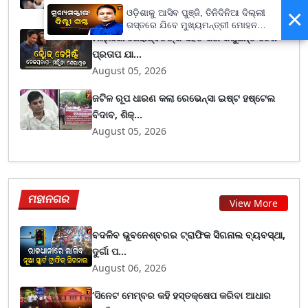
August 06, 2026
×
ଓଡ଼ିଶାକୁ ଆସିବ ପୁଞ୍ଜି, ତିନିଦିନିଆ ଦିଲ୍ଲୀ
ଗସ୍ତରେ ଯିବେ ମୁଖ୍ୟମନ୍ତ୍ରୀ ମୋହନ
ମଲ୍ଲିକା ଶେରାଓ୍ଵତଙ୍କ ସହିତ କଣ କରୁଛନ୍ତି ତେଜ
ମାଝୀ
ପ୍ରତାପ ଯା...
August 05, 2026
ଜଟିଳ ରୂପ ଧାରଣ କଲା ରେଭେନ୍ସା ଇଷ୍ଟ ହଷ୍ଟେଲ
ବିଦାବ, ଶିକ୍...
August 05, 2026
ମହାନଗର
View More
ବଦଳିବ ଭୁବନେଶ୍ବରର ଟ୍ରାଫିକ ସିଗନାଲ ବ୍ୟବସ୍ଥା,
ଦୁର୍ଗା ପ...
August 06, 2026
‘ସିନେଟ ମେମ୍ବର କହି ହସ୍ତକ୍ଷେପ କରିବା ଆଧାର