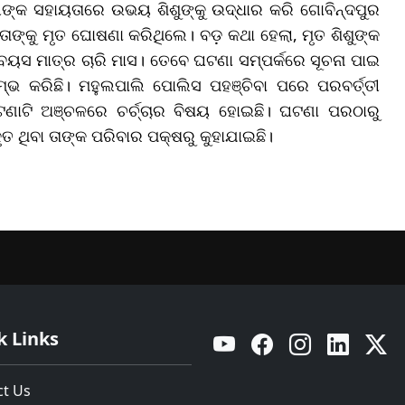
ଙ୍କ ସହାୟତାରେ ଉଭୟ ଶିଶୁଙ୍କୁ ଉଦ୍ଧାର କରି ଗୋବିନ୍ଦପୁର
ତାଙ୍କୁ ମୃତ ଘୋଷଣା କରିଥିଲେ। ବଡ଼ କଥା ହେଲା, ମୃତ ଶିଶୁଙ୍କ
ସ ମାତ୍ର ଚାରି ମାସ। ତେବେ ଘଟଣା ସମ୍ପର୍କରେ ସୂଚନା ପାଇ
ଭ କରିଛି। ମହୁଲପାଲି ପୋଲିସ ପହଞ୍ଚିବା ପରେ ପରବର୍ତ୍ତୀ
ାଟି ଅଞ୍ଚଳରେ ଚର୍ଚ୍ଚାର ବିଷୟ ହୋଇଛି। ଘଟଣା ପରଠାରୁ
ତ ଥିବା ତାଙ୍କ ପରିବାର ପକ୍ଷରୁ କୁହାଯାଇଛି।
k Links
YouTube
Facebook
Instagram
Linkedin
Twitt
ct Us