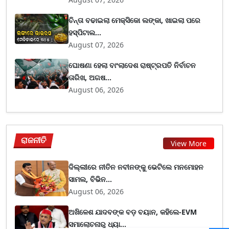
ଚିନ୍ତା ବଢାଇଲା ମେକ୍ସିକୋ ଲଙ୍କା, ଖାଇଲା ପରେ
ହସ୍ପିଟାଲ...
August 07, 2026
ଘୋଷଣା ହେଲା ବାଂଲାଦେଶ ରାଷ୍ଟ୍ରପତି ନିର୍ବାଚନ
ତାରିଖ, ଅଗଷ...
August 06, 2026
ରାଜନୀତି
View More
ଦିଲ୍ଲୀରେ ନୀତିନ ନବୀନଙ୍କୁ ଭେଟିଲେ ମନମୋହନ
ସାମଲ, ବିଭିନ...
August 06, 2026
ଅଖିଳେଶ ଯାଦବଙ୍କ ବଡ଼ ବୟାନ, କହିଲେ-EVM
ସମାଲୋଚନାରୁ ଧ୍ୟା...