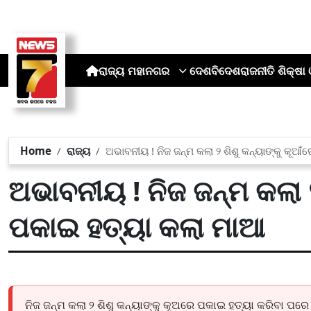
ରାଜ୍ୟ
ମହାନଗର
ଦେଶ
ବିଦେଶ
ରାଜନୀତି
ଶିକ୍ଷା 
Home
ରାଜ୍ୟ
ଅଭାବନୀୟ ! ନିଜ ଜନ୍ମ କଲା ୨ ଶିଶୁ କନ୍ୟାଙ୍କୁ କୂଆ
ଅଭାବନୀୟ ! ନିଜ ଜନ୍ମ କଲା ୨
ପକାଇ ହତ୍ୟା କଲା ମାଆ
ନିଜ ଜନ୍ମ କଲା ୨ ଶିଶୁ କନ୍ୟାଙ୍କୁ କୂଅରେ ପକାଇ ହତ୍ୟା କରିବା 