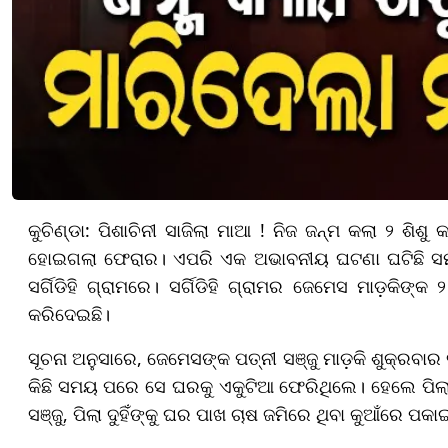
କୁଚିଣ୍ଡା: ପିଶାଚିନୀ ସାଜିଲା ମାଆ ! ନିଜ ଜନ୍ମ କଲା ୨ ଶି
ହୋଇଗଲା ଫେରାର। ଏପରି ଏକ ଅଭାବନୀୟ ଘଟଣା ଘଟିଛି ସମ୍ବ
ସର୍ଗିଡିହି ଗ୍ରାମରେ। ସର୍ଗିଡିହି ଗ୍ରାମର ଜେମେସ ମାଡ଼କିଙ
କରିଦେଇଛି।
ସୂଚନା ଅନୁସାରେ, ଜେମେସଙ୍କ ପତ୍ନୀ ସଞ୍ଜୁ ମାଡ଼କି ଶୁକ୍ରବାର
କିଛି ସମୟ ପରେ ସେ ଘରକୁ ଏକୁଟିଆ ଫେରିଥିଲେ। ହେଲେ ପିଲ
ସଞ୍ଜୁ, ପିଲା ଦୁହିଁଙ୍କୁ ଘର ପାଖ ଚାଷ ଜମିରେ ଥିବା କୁଆଁରେ ପ