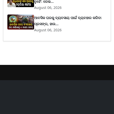
ନୁହେଁ’: ରେଭ...
August 06, 2026
ଆବସିକ ଘରକୁ ବ୍ୟବସାୟ ପାଇଁ ବ୍ୟବହାର କରିବା
ପ୍ରସଙ୍ଗ, ହାଉ...
August 06, 2026
er