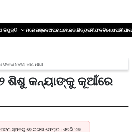
ଓ ନିଯୁକ୍ତି
ମନୋରଞ୍ଜନ
ଅପରାଧ
ଖେଳ
ବାଣିଜ୍ୟ
ରାଶିଫଳ
ବିଶେଷ
ପାଣିପାଗ
ଁରେ ପକାଇ ହତ୍ୟା କଲା ମାଆ
 ଶିଶୁ କନ୍ୟାଙ୍କୁ କୂଆଁରେ
ପରେ ଘଟଣାସ୍ଥଳରୁ ହୋଇଗଲା ଫେରାର। ଏପରି ଏକ