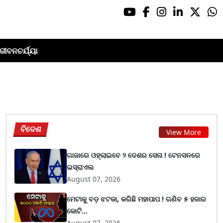
ଜୀବନଚର୍ଯ୍ୟା
ବିଦେଶ
View More
ଗାଜାରେ ଓହ୍ଲାଇବେ ୨ ଦେଶର ସେନା ! ଟେନସନରେ
ଇସ୍ରାଏଲ
August 07, 2026
ମେଟାକୁ ବଡ଼ ଝଟକା, କରିଛି ମହାପାପ ! ଗଣିବ ୫ ହଜାର
କୋଟି...
August 07, 2026