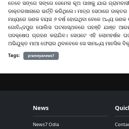
ତେବେ ସଙ୍ଗେ ସଙ୍ଗେ ଜେମେସ କୂଅ ପାଖକୁ ଯାଇ ଗ୍ରାମବାସୀ
ଡାକ୍ତରଖାନାରେ ଭର୍ତ୍ତି କରିଥିଲେ। ମାତ୍ର ସେଠାରେ ଡାକ୍ତର 
ମଧ୍ୟରେ ଜଣକ ବୟସ ୬ ବର୍ଷ ହୋଇଥିବା ବେଳେ ଅନ୍ୟ ଜଣକ ବୟ
ଗୋବିନ୍ଦପୁର ପୋଲିସ ଘଟଣାସ୍ଥଳରେ ପହଞ୍ଚି ଯାଞ୍ଚ ଆରମ୍
ପଦକ୍ଷେପ ଗ୍ରହଣ କରାଯିବ। ସେପଟେ ଏହି ଲୋମହର୍ଷକ ଘଟଣ
ଅଭିଯୁକ୍ତ ମାଆ ଫେରାର ଥିବାବେଳେ ସେ ସାମାନ୍ୟ ମାନସିକ ବିକୃ
Tags:
prameyanews7
News
Quic
News7 Odia
Conta