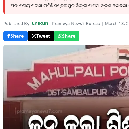
ଅଭାବନୀୟ ଘଟଣା ଘଟିଛି ସମ୍ବଲପୁର ଜିଲ୍ଲା ବାମରା ବ୍ଲକ ଜରାବଗା ପଞ୍
Chikun
Published By:
- Prameya-News7 Bureau | March 13, 
Share
Tweet
Share