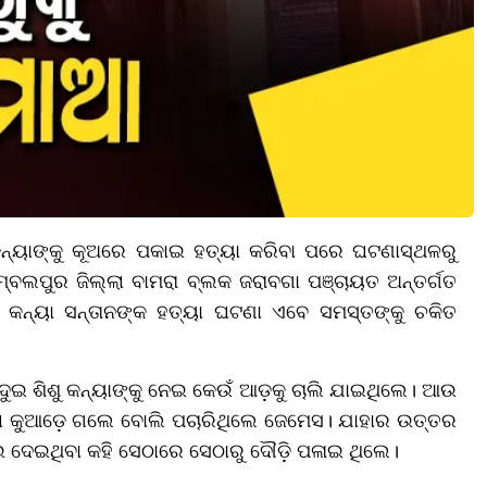
ଶୁ କନ୍ୟାଙ୍କୁ କୂଅରେ ପକାଇ ହତ୍ୟା କରିବା ପରେ ଘଟଣାସ୍ଥଳରୁ
ଲପୁର ଜିଲ୍ଲା ବାମରା ବ୍ଲକ ଜରାବଗା ପଞ୍ଚାୟତ ଅନ୍ତର୍ଗତ
୍କ ୨ କନ୍ୟା ସନ୍ତାନଙ୍କ ହତ୍ୟା ଘଟଣା ଏବେ ସମସ୍ତଙ୍କୁ ଚକିତ
 ଦୁଇ ଶିଶୁ କନ୍ୟାଙ୍କୁ ନେଇ କେଉଁ ଆଡ଼କୁ ଚାଲି ଯାଇଥିଲେ। ଆଉ
ା କୁଆଡ଼େ ଗଲେ ବୋଲି ପଚାରିଥିଲେ ଜେମେସ। ଯାହାର ଉତ୍ତର
କାଇ ଦେଇଥିବା କହି ସେଠାରେ ସେଠାରୁ ଦୌଡ଼ି ପଳାଇ ଥିଲେ।