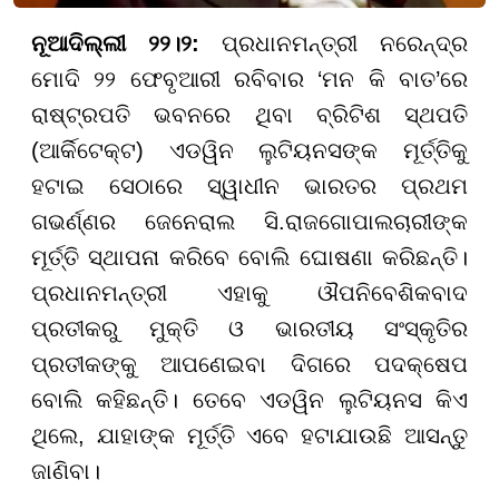
ନୂଆଦିଲ୍ଲୀ ୨୨।୨:
ପ୍ରଧାନମନ୍ତ୍ରୀ ନରେନ୍ଦ୍ର
ମୋଦି ୨୨ ଫେବୃଆରୀ ରବିବାର ‘ମନ କି ବାତ’ରେ
ରାଷ୍ଟ୍ରପତି ଭବନରେ ଥିବା ବ୍ରିଟିଶ ସ୍ଥପତି
(ଆର୍କିଟେକ୍ଟ) ଏଡୱିନ ଲୁଟିୟନସଙ୍କ ମୂର୍ତ୍ତିକୁ
ହଟାଇ ସେଠାରେ ସ୍ୱାଧୀନ ଭାରତର ପ୍ରଥମ
ଗଭର୍ଣ୍ଣର ଜେନେରାଲ ସି.ରାଜଗୋପାଲଚାରୀଙ୍କ
ମୂର୍ତ୍ତି ସ୍ଥାପନା କରିବେ ବୋଲି ଘୋଷଣା କରିଛନ୍ତି।
ପ୍ରଧାନମନ୍ତ୍ରୀ ଏହାକୁ ଔପନିବେଶିକବାଦ
ପ୍ରତୀକରୁ ମୁକ୍ତି ଓ ଭାରତୀୟ ସଂସ୍କୃତିର
ପ୍ରତୀକଙ୍କୁ ଆପଣେଇବା ଦିଗରେ ପଦକ୍ଷେପ
ବୋଲି କହିଛନ୍ତି। ତେବେ ଏଡୱିନ ଲୁଟିୟନସ କିଏ
ଥିଲେ, ଯାହାଙ୍କ ମୂର୍ତ୍ତି ଏବେ ହଟାଯାଉଛି ଆସନ୍ତୁ
ଜାଣିବା।