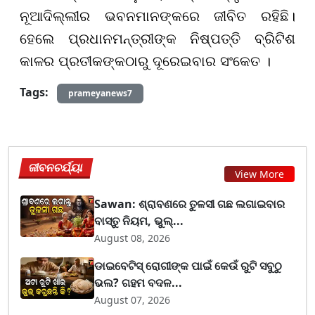
ନୂଆଦିଲ୍ଲୀର ଭବନମାନଙ୍କରେ ଜୀବିତ ରହିଛି।
ହେଲେ ପ୍ରଧାନମନ୍ତ୍ରୀଙ୍କ ନିଷ୍ପତ୍ତି ବ୍ରିଟିଶ
କାଳର ପ୍ରତୀକଙ୍କଠାରୁ ଦୂରେଇବାର ସଂକେତ ।
Tags:
prameyanews7
ଜୀବନଚର୍ଯ୍ୟା
View More
Sawan: ଶ୍ରାବଣରେ ତୁଳସୀ ଗଛ ଲଗାଇବାର
ବାସ୍ତୁ ନିୟମ, ଭୁଲ୍...
August 08, 2026
ଡାଇବେଟିସ୍ ରୋଗୀଙ୍କ ପାଇଁ କେଉଁ ରୁଟି ସବୁଠୁ
ଭଲ? ଗହମ ବଦଳ...
August 07, 2026