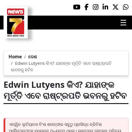
☰
Home
ଦେଶ
Edwin Lutyens କିଏ? ଯାହାଙ୍କ ମୂର୍ତ୍ତି ଏବେ ରାଷ୍ଟ୍ରପତି
ଭବନରୁ ହଟିବ
Edwin Lutyens କିଏ? ଯାହାଙ୍କ
ମୂର୍ତ୍ତି ଏବେ ରାଷ୍ଟ୍ରପତି ଭବନରୁ ହଟିବ
ଏଡୱିନ ଲୁଟିୟନସ ବିଂଶ ଶତାବ୍ଦୀର ସବୁଠୁ ପ୍ରସିଦ୍ଧ ବ୍ରିଟିଶ
ଆର୍କିଟେକ୍ଟଙ୍କ ମଧ୍ୟରେ ଅନ୍ୟତମ ଥିଲେ। ଭାରତରେ ତାଙ୍କର ପରିଚୟ