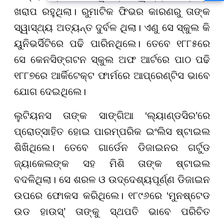
ଶିକ୍ଷକ ; ୧୫ ଦିନରେ ପ୍ରକ୍ରିୟା
ଖରାପ ରହୁଥିଲା। ରୁମାଟିକ ଫିଭର କାରଣରୁ ତାଙ୍କ
ସାରିବାକୁ ନିର୍ଦ୍ଦେଶ
ସ୍ୱାସ୍ଥ୍ୟ ଅତ୍ୟନ୍ତ ଦୁର୍ବଳ ଥିଲା। ଏଣୁ ସେ ସ୍କୁଲ କି
ୟୁନିଭର୍ସିଟିରେ ପଢି ପାରିନଥିଲେ। ତେବେ ୧୮୮୫ରେ
ସେ କେନସିଙ୍ଗଟନ ସ୍କୁଲ ଅଫ ଆର୍ଟରେ ପାଠ ପଢି
୧୮୮୭ରେ ଆର୍କିଟେକ୍ଟ ଫାର୍ମରେ ଆପ୍ରେଣ୍ଟିସ ଭାବେ
ଯୋଗ ଦେଇଥିଲେ।
ଲୁଟିୟନସ ତାଙ୍କ ସାଙ୍ଗିଆ ‘ଲ୍ୟାଣ୍ଡସିର’ରେ
ପ୍ରୋତ୍ସାହିତ ହୋଇ ପାରମ୍ପରିକ ଇଂଲିସ ଷ୍ଟାଇଲ
ଶିଖିଥିଲେ। ତେବେ ଗାର୍ଡେନ ଡିଜାଇନର ଗର୍ଟୁଡ
ଜ୍ୟାକେଲଙ୍କ ସହ ମିଶି ତାଙ୍କ ଷ୍ଟାଇଲ
ବଦଳିଥିଲା। ସେ ଶରଳ ଓ ଉଦ୍ଦେଶ୍ୟପୂର୍ଣ୍ଣ ଡିଜାଇନ
ଉପରେ ଫୋକସ କରିଥିଲେ। ୧୮୯୬ରେ ‘ମୁନଷ୍ଟେଡ
ଉଡ ହାଉସ୍’ ତାଙ୍କୁ ସ୍ଥପତି ଭାବେ ପରିଚିତ