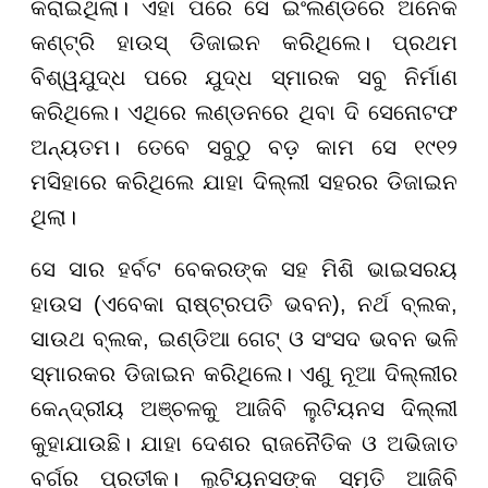
କରାଇଥିଲା। ଏହା ପରେ ସେ ଇଂଲଣ୍ଡରେ ଅନେକ
କଣ୍ଟ୍ରି ହାଉସ୍ ଡିଜାଇନ କରିଥିଲେ। ପ୍ରଥମ
ବିଶ୍ୱଯୁଦ୍ଧ ପରେ ଯୁଦ୍ଧ ସ୍ମାରକ ସବୁ ନିର୍ମାଣ
କରିଥିଲେ। ଏଥିରେ ଲଣ୍ଡନରେ ଥିବା ଦି ସେନୋଟଫ
ଅନ୍ୟତମ। ତେବେ ସବୁଠୁ ବଡ଼ କାମ ସେ ୧୯୧୨
ମସିହାରେ କରିଥିଲେ ଯାହା ଦିଲ୍ଲୀ ସହରର ଡିଜାଇନ
ଥିଲା।
ସେ ସାର ହର୍ବଟ ବେକରଙ୍କ ସହ ମିଶି ଭାଇସରୟ
ହାଉସ (ଏବେକା ରାଷ୍ଟ୍ରପତି ଭବନ), ନର୍ଥ ବ୍ଲକ,
ସାଉଥ ବ୍ଲକ, ଇଣ୍ଡିଆ ଗେଟ୍ ଓ ସଂସଦ ଭବନ ଭଳି
ସ୍ମାରକର ଡିଜାଇନ କରିଥିଲେ। ଏଣୁ ନୂଆ ଦିଲ୍ଲୀର
କେନ୍ଦ୍ରୀୟ ଅଞ୍ଚଳକୁ ଆଜିବି ଲୁଟିୟନସ ଦିଲ୍ଲୀ
କୁହାଯାଉଛି। ଯାହା ଦେଶର ରାଜନୈତିକ ଓ ଅଭିଜାତ
ବର୍ଗର ପ୍ରତୀକ। ଲୁଟିୟନସଙ୍କ ସ୍ମୃତି ଆଜିବି