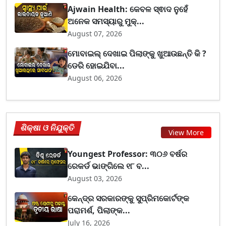
Ajwain Health: କେବଳ ସ୍ଵାଦ ନୁହେଁ
ଅନେକ ସମସ୍ୟାରୁ ମୁକ୍...
August 07, 2026
ମୋବାଇଲ୍ ଦେଖାଇ ପିଲାଙ୍କୁ ଖୁଆଉଛନ୍ତି କି ?
ଡେରି ହୋଇଯିବା...
August 06, 2026
ଶିକ୍ଷା ଓ ନିଯୁକ୍ତି
View More
Youngest Professor: ୩୦୬ ବର୍ଷର
ରେକର୍ଡ ଭାଙ୍ଗିଲେ ୧୮ ବ...
August 03, 2026
କେନ୍ଦ୍ର ସରକାରଙ୍କୁ ସୁପ୍ରିମକୋର୍ଟଙ୍କ
ପରାମର୍ଶ, ପିଲାଙ୍କ...
July 16, 2026