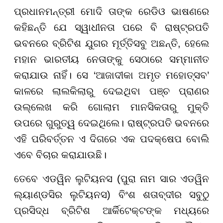
ପ୍ରଧାନମନ୍ତ୍ରୀ ମୋଦି ତାଙ୍କ ରେଡିଓ ଭାଷଣରେ
କହିଛନ୍ତି ଯେ ସ୍ୱାଧୀନତା ପରେ ବି ରାଷ୍ଟ୍ରପତି
ଭବନରେ ବ୍ରିଟିଶ ଯୁଗର ମୂର୍ତ୍ତିସବୁ ଅଛନ୍ତି, ହେଲେ
ମହାନ ଭାରତୀୟ ନେତାଙ୍କୁ ସେଠାରେ ସମ୍ମାନୀତ
କରାଯାଉ ନାହିଁ। ସେ ‘ଆଜାଦୀକା ଅମୃତ ମହୋତ୍ସବ’
କାଳରେ ଲାଲକିଲାରୁ ଦେଇଥିବା ପଞ୍ଚ ପ୍ରାଣର
ଉଲ୍ଲେଖ କରି ଗୋଲାମ ମାନସିକତାରୁ ମୁକ୍ତି
ଉପରେ ଗୁରୁତ୍ୱ ଦେଇଥିଲେ। ରାଷ୍ଟ୍ରପତି ଭବନରେ
ଏହି ପରିବର୍ତ୍ତନ ଏ ଦିଗରେ ଏକ ପଦକ୍ଷେପ ବୋଲି
ଏବେ ବିଚାର କରାଯାଉଛି।
ତେବେ ଏଡୱିନ ଲୁଟିୟନସ (ପୁରା ନାମ ସାର ଏଡୱିନ
ଲ୍ୟାଣ୍ଡସିର ଲୁଟିୟନସ) ବିଂଶ ଶତାବ୍ଦୀର ସବୁଠୁ
ପ୍ରସିଦ୍ଧ ବ୍ରିଟିଶ ଆର୍କିଟେକ୍ଟଙ୍କ ମଧ୍ୟରେ