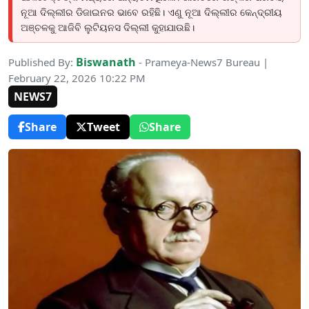
ନୂଆ ଦିଲ୍ଲୀର ଡିଜାଇନର ଭାବେ ରହିଛି। ଏଣୁ ନୂଆ ଦିଲ୍ଲୀର କେନ୍ଦ୍ରୀୟ
ଅଞ୍ଚଳକୁ ଆଜିବି ଲୁଟିୟନସ ଦିଲ୍ଲୀ କୁହାଯାଉଛି।
Biswanath
Published By:
- Prameya-News7 Bureau |
February 22, 2026 10:22 PM
NEWS7
Share
Tweet
Share