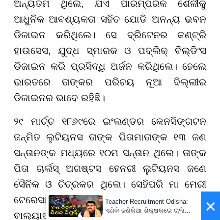
ଅନ୍ୟତମ ଥିଲେ, ଯିଏ ପାରମ୍ପରିକ ଶୈଳୀକୁ
ଆଧୁନିକ ଆବଶ୍ୟକତା ସହିତ ଯୋଡି ଅନନ୍ୟ ଭବନ
ଡିଜାଇନ କରିଥିଲେ। ସେ ବ୍ରିଟେନର କଣ୍ଟ୍ରି
ହାଉସେସ, ଯୁଦ୍ଧ ସ୍ମାରକ ଓ ପବ୍ଲିକ୍ ବିଲ୍ଡିଂସ
ଡିଜାଇନ କରି ପ୍ରସିଦ୍ଧି ଅର୍ଜନ କରିଥିଲେ। ହେଲେ
ଭାରତରେ ତାଙ୍କର ପରିଚୟ ନୂଆ ଦିଲ୍ଲୀର
ଡିଜାଇନର ଭାବେ ରହିଛି।
୨୯ ମାର୍ଚ୍ଚ ୧୮୬୯ରେ ଇଂଲଣ୍ଡର କେନସିଙ୍ଗଟନ
ଜନ୍ମିତ ଲୁଟିୟନସ ତାଙ୍କ ପିତାମାତାଙ୍କ ୧୩ ଜଣ
ସନ୍ତାନଙ୍କ ମଧ୍ୟରେ ୧୦ମ ସନ୍ତାନ ଥିଲେ। ତାଙ୍କ
ପିତା ଚାର୍ଲସ୍ ଅଗଷ୍ଟସ ହେନରୀ ଲୁଟିୟନସ ଜଣେ
ସୈନିକ ଓ ଚିତ୍ରକର ଥିଲେ। ସେହିପରି ମା ମେରୀ
ଟେରେସା ଗ୍ୟାଲୱେ ଆୟର୍ଲାଣ୍ଡର ଥିଲେ।
×
Teacher Recruitment Odisha:
ଏଣିକି ଜଣିକିଆ ଶିକ୍ଷକରେ ଚାଲିବନି
ବାଲ୍ୟାବସ୍ଥାରେ ଏଡୱିନଙ୍କ ସ୍ୱାସ୍ଥ୍ୟ ଅତ୍ୟନ୍ତ
ସ୍କୁଲ, ନିଯୁକ୍ତ ହେବେ ନୂଆ