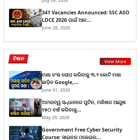
July 09, 2026
341 Vacancies Announced: SSC ASO
LDCE 2026 ପାଇଁ ଆବ...
June 28, 2026
ବିଜ୍ଞାନ
View More
ମଶା ବଂଶ ଲୋପ କରିବାକୁ ୩.୨ କୋଟି ମଶା
ଛାଡ଼ିବ Google,...
June 01, 2026
ଅମରତ୍ୱ ସନ୍ଧାନରେ ପୁଟିନ, ମଣିଷର ଆୟୁଷ
୧୫୦ ବର୍ଷ କରିବାକୁ...
May 29, 2026
Government Free Cyber Security
Course: ସାଇବର ଠକେଇର...