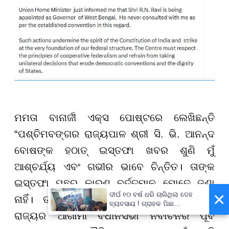
ମମତା ବାନାର୍ଜୀ ଏକ୍ସ ପୋଷ୍ଟରେ ଲେଖିଛନ୍ତି
“ପଶ୍ଚିମବଙ୍ଗର ରାଜ୍ୟପାଳ ଶ୍ରୀ ସି. ଭି. ଆନନ୍ଦ
ବୋଷଙ୍କ ହଠାତ୍ ଇସ୍ତଫା ଖବର ଶୁଣି ମୁଁ
ଆଶ୍ଚର୍ଯ୍ୟ ଏବଂ ଗଭୀର ଭାବେ ଚିନ୍ତିତ। ତାଙ୍କ
ଇସ୍ତଫା ପଛର କାରଣ ବର୍ତ୍ତମାନ ମୋତେ ଜଣା
×
ଦୀର୍ଘ ୧୦ ବର୍ଷ ଧରି ଚାଲିଥିଲା ଦେହ
ନାହିଁ। ତଥାପି, ବର୍ତ୍ତମାନର ପରିସ୍ଥିତିକୁ ଦେଖି,
ବ୍ୟବସାୟ ! ଗ୍ରାହକ ପିଛା
ନିଆଯାଉଥିଲା ଅତିରିକ୍ତ ୫୦୦
ରାଜ୍ୟର ଆଗାମୀ ବିଧାନସଭା ନିର୍ବାଚନର ପୂର୍ବ
ଟଙ୍କା !