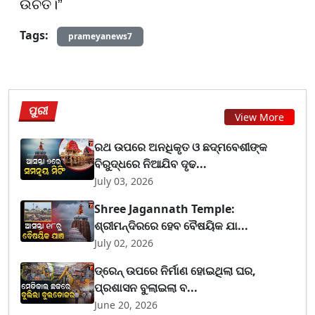
ଉଚିତ।”
Tags:
prameyanews7
ପୁରୀ
View More
ରଥ ଉପରେ ଅନଧିକୃତ ଓ ଛଦ୍ମବେଶୀଙ୍କ
ବିରୁଦ୍ଧରେ ନିଆଯିବ ଦୃଢ...
July 03, 2026
Shree Jagannath Temple:
ଶ୍ରୀମନ୍ଦିରରେ ହେବ ବୈଷୟିକ ଯା...
July 02, 2026
ଡ୍ରେନ୍ ଉପରେ ନିର୍ମାଣ ହୋଇଥିଲା ଘର,
ପ୍ରଶାସନ ବୁଲାଇଲା ବ...
June 20, 2026