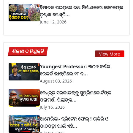
ହିମାଚଳ ପଇଡ଼ରେ ରଥ ନିର୍ମାଣକାରୀ ସେବକଙ୍କ
ତୃଷ୍ଣା ମେଣ୍ଟି...
June 12, 2026
ଶିକ୍ଷା ଓ ନିଯୁକ୍ତି
View More
Youngest Professor: ୩୦୬ ବର୍ଷର
ରେକର୍ଡ ଭାଙ୍ଗିଲେ ୧୮ ବ...
August 03, 2026
କେନ୍ଦ୍ର ସରକାରଙ୍କୁ ସୁପ୍ରିମକୋର୍ଟଙ୍କ
ପରାମର୍ଶ, ପିଲାଙ୍କ...
July 16, 2026
ଆମେରିକା- ବ୍ରିଟେନ ଫେଲ୍ ! ଚାକିରି ଓ
ପାଠପଢ଼ା ପାଇଁ ଏହି...