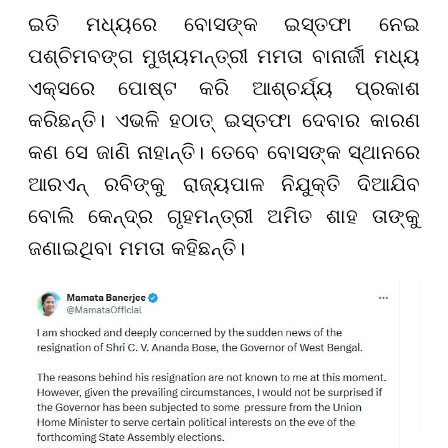
ଇତି ମଧ୍ୟରେ ବୋସଙ୍କ ଇସ୍ତଫା ନେଇ
ପଶ୍ଚିମବଙ୍ଗ ମୁଖ୍ୟମନ୍ତ୍ରୀ ମମତା ବାନାର୍ଜୀ ମଧ୍ୟ
ଏକ୍ସରେ ପୋଷ୍ଟ କରି ଆଶ୍ଚର୍ଯ୍ୟ ପ୍ରକାଶ
କରିଛନ୍ତି। ଏଭଳି ହଠାତ୍ ଇସ୍ତଫା ଦେବାର କାରଣ
କଣ ସେ ଜାଣି ନାହାନ୍ତି। ତେବେ ବୋସଙ୍କ ସ୍ଥାନରେ
ଆରଏନ୍ ରବିଙ୍କୁ ରାଜ୍ୟପାଳ ନିଯୁକ୍ତି ଦିଆଯିବ
ବୋଲି କେନ୍ଦ୍ର ଗୃହମନ୍ତ୍ରୀ ଅମିତ ଶାହ ତାଙ୍କୁ
ଜଣାଇଥିବା ମମତା କହିଛନ୍ତି।