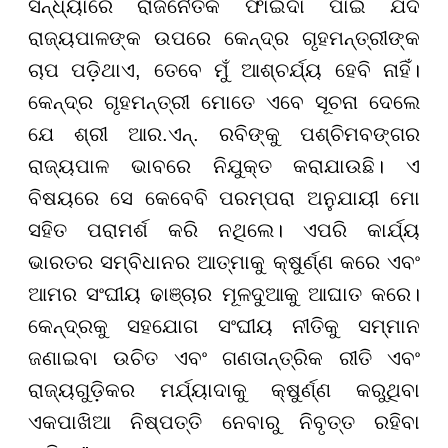
ସନ୍ଧ୍ୟାରେ ରାଜନୈତିକ ଫାଇଦା ପାଇଁ ଯଦି
ରାଜ୍ୟପାଳଙ୍କ ଉପରେ କେନ୍ଦ୍ର ଗୃହମନ୍ତ୍ରୀଙ୍କ
ଚାପ ପଡ଼ିଥାଏ, ତେବେ ମୁଁ ଆଶ୍ଚର୍ଯ୍ୟ ହେବି ନାହିଁ।
କେନ୍ଦ୍ର ଗୃହମନ୍ତ୍ରୀ ମୋତେ ଏବେ ସୂଚନା ଦେଲେ
ଯେ ଶ୍ରୀ ଆର.ଏନ୍. ରବିଙ୍କୁ ପଶ୍ଚିମବଙ୍ଗର
ରାଜ୍ୟପାଳ ଭାବରେ ନିଯୁକ୍ତ କରାଯାଉଛି। ଏ
ବିଷୟରେ ସେ କେବେବି ପରମ୍ପରା ଅନୁଯାୟୀ ମୋ
ସହିତ ପରାମର୍ଶ କରି ନଥିଲେ। ଏପରି କାର୍ଯ୍ୟ
ଭାରତର ସମ୍ବିଧାନର ଆତ୍ମାକୁ କ୍ଷୁର୍ଣ୍ଣ କରେ ଏବଂ
ଆମର ସଂଘୀୟ ଢାଞ୍ଚାର ମୂଳଦୁଆକୁ ଆଘାତ କରେ।
କେନ୍ଦ୍ରକୁ ସହଯୋଗ ସଂଘୀୟ ନୀତିକୁ ସମ୍ମାନ
ଜଣାଇବା ଉଚିତ ଏବଂ ଗଣତାନ୍ତ୍ରିକ ରୀତି ଏବଂ
ରାଜ୍ୟଗୁଡ଼ିକର ମର୍ଯ୍ୟାଦାକୁ କ୍ଷୁର୍ଣ୍ଣ କରୁଥିବା
ଏକପାଖିଆ ନିଷ୍ପତ୍ତି ନେବାରୁ ନିବୃତ୍ତ ରହିବା