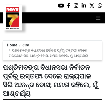
☰
Home
ଦେଶ
ପଶ୍ଚିମବଙ୍ଗ ବିଧାନସଭା ନିର୍ବାଚନ ପୂର୍ବରୁ ଇସ୍ତଫା ଦେଲେ
ରାଜ୍ୟପାଳ ସିଭି ଆନନ୍ଦ ବୋସ; ମମତା କହିଲେ, ମୁଁ ଆଶ୍ଚର୍ଯ୍ୟ
ପଶ୍ଚିମବଙ୍ଗ ବିଧାନସଭା ନିର୍ବାଚନ
ପୂର୍ବରୁ ଇସ୍ତଫା ଦେଲେ ରାଜ୍ୟପାଳ
ସିଭି ଆନନ୍ଦ ବୋସ; ମମତା କହିଲେ, ମୁଁ
ଆଶ୍ଚର୍ଯ୍ୟ