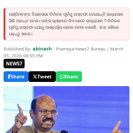
ପଶ୍ଚିମବଙ୍ଗ ବିଧାନସଭା ନିର୍ବାଚନ ପୂର୍ବରୁ ଇସ୍ତଫା ଦେଇଛନ୍ତି ରାଜ୍ୟପାଳ
ସିଭି ଆନନ୍ଦ ବୋସ। ତାଙ୍କ ସ୍ଥାନରେ କିଏ ହେବେ ରାଜ୍ୟପାଳ ? ନିର୍ବାଚନ
ପୂର୍ବରୁ ଇସ୍ତଫା ଯୋଗୁ ଆଶ୍ଚର୍ଯ୍ୟ ହେଲେ ମମତା ବାନାର୍ଜୀ.. କ'ଣ କହିଲେ
ପଢନ୍ତୁ ଖବର।
abinash
Published By:
- Prameya-News7 Bureau | March
05, 2026 08:55 PM
NEWS7
Share
Tweet
Share