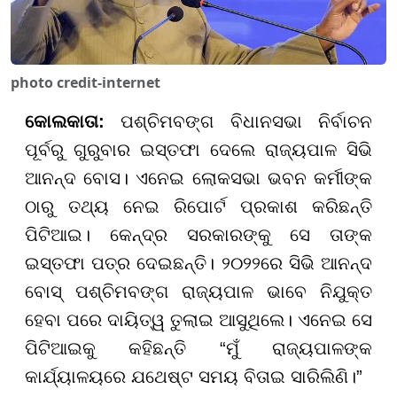
photo credit-internet
କୋଲକାତା
:
ପଶ୍ଚିମବଙ୍ଗ ବିଧାନସଭା ନିର୍ବାଚନ
ପୂର୍ବରୁ ଗୁରୁବାର ଇସ୍ତଫା ଦେଲେ ରାଜ୍ୟପାଳ ସିଭି
ଆନନ୍ଦ ବୋସ। ଏନେଇ ଲୋକସଭା ଭବନ କର୍ମୀଙ୍କ
ଠାରୁ ତଥ୍ୟ ନେଇ ରିପୋର୍ଟ ପ୍ରକାଶ କରିଛନ୍ତି
ପିଟିଆଇ। କେନ୍ଦ୍ର ସରକାରଙ୍କୁ ସେ ତାଙ୍କ
ଇସ୍ତଫା ପତ୍ର ଦେଇଛନ୍ତି। ୨୦୨୨ରେ ସିଭି ଆନନ୍ଦ
ବୋସ୍ ପଶ୍ଚିମବଙ୍ଗ ରାଜ୍ୟପାଳ ଭାବେ ନିଯୁକ୍ତ
ହେବା ପରେ ଦାୟିତ୍ୱ ତୁଲାଇ ଆସୁଥିଲେ। ଏନେଇ ସେ
ପିଟିଆଇକୁ କହିଛନ୍ତି “ମୁଁ ରାଜ୍ୟପାଳଙ୍କ
କାର୍ଯ୍ୟାଳୟରେ ଯଥେଷ୍ଟ ସମୟ ବିତାଇ ସାରିଲିଣି।”