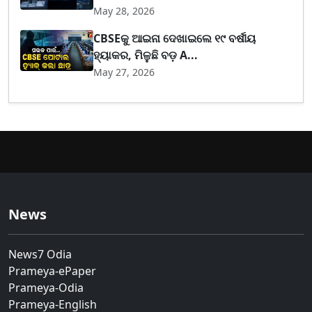
May 28, 2026
CBSEକୁ ଆଇନା ଦେଖାଇଲେ ୧୯ ବର୍ଷୀୟ
ହ୍ୟାକର, ମିଳୁଛି ବଡ଼ A...
May 27, 2026
News
News7 Odia
Prameya-ePaper
Prameya-Odia
Prameya-English