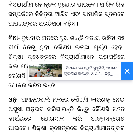
ବିଦ୍ୟାର୍ଥୀମାନେ ନୂତନ ସୁଯୋଗ ପାଇବେ। ପାରିବାରିକ
ସମ୍ପର୍କରେ ନିବିଡ଼ତା ଆସିବ ଏବଂ ସାମାଜିକ ସ୍ତରରେ
ଆପଣଙ୍କର ପ୍ରତିଷ୍ଠା ବଢ଼ିବ।
ବିଛା
- ବୁଧବାର ମନରେ ସୁଖ ଶାନ୍ତି ବଜାୟ ରହିବା ସହ
ଦୀର୍ଘ ଦିନରୁ ଥିବା କୌଣସି ଇଚ୍ଛା ପୂର୍ଣ୍ଣ ହେବ।
ଶିକ୍ଷା କ୍ଷେତ୍ରରେ ବିଦ୍ୟାର୍ଥୀମାନେ ପଢ଼ାପଢ଼ିରେ
ଭଲ ଫଳାଫଳ ପାଇ ଗର୍ବିତ ଅନୁଭବ କରିବେ। ଆଜି
×
ବୈତରଣୀରେ ସ୍ଥିତି ସୁଧୁରିନି, ଏପଟେ
ଫୁଲିଲାଣି ସାଳନ୍ଦୀ ଓ ଶାଖା, ବଢ଼ୁଛି
କୌଣସି ମୁଲ୍ୟବାନ ସମ୍ପତ୍ତି କ୍ରୟ କରିବା ପାଇଁ
ବନ୍ୟା ଭୟ
ଯୋଜନା କରିପାରନ୍ତି।
ଧନୁ
- ଆସନ୍ତାକାଲି ମନରେ କୌଣସି କାରଣକୁ ନେଇ
ଅସୁଖୀ ଅନୁଭବ କରିପାରନ୍ତି କିନ୍ତୁ କୌଣସି ମହତ
କାର୍ଯ୍ୟରେ ଯୋଗଦାନ କରି ଆତ୍ମସନ୍ତୋଷ
ପାଇବେ। ଶିକ୍ଷା କ୍ଷେତ୍ରରେ ବିଦ୍ୟାର୍ଥୀମାନଙ୍କର