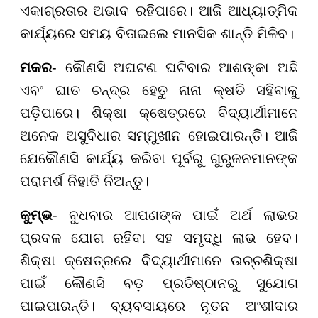
ଏକାଗ୍ରତାର ଅଭାବ ରହିପାରେ। ଆଜି ଆଧ୍ୟାତ୍ମିକ
କାର୍ଯ୍ୟରେ ସମୟ ବିତାଇଲେ ମାନସିକ ଶାନ୍ତି ମିଳିବ।
ମକର
- କୌଣସି ଅଘଟଣ ଘଟିବାର ଆଶଙ୍କା ଅଛି
ଏବଂ ଘାତ ଚନ୍ଦ୍ର ହେତୁ ନାନା କ୍ଷତି ସହିବାକୁ
ପଡ଼ିପାରେ। ଶିକ୍ଷା କ୍ଷେତ୍ରରେ ବିଦ୍ୟାର୍ଥୀମାନେ
ଅନେକ ଅସୁବିଧାର ସମ୍ମୁଖୀନ ହୋଇପାରନ୍ତି। ଆଜି
ଯେକୌଣସି କାର୍ଯ୍ୟ କରିବା ପୂର୍ବରୁ ଗୁରୁଜନମାନଙ୍କ
ପରାମର୍ଶ ନିହାତି ନିଅନ୍ତୁ।
କୁମ୍ଭ
- ବୁଧବାର ଆପଣଙ୍କ ପାଇଁ ଅର୍ଥ ଲାଭର
ପ୍ରବଳ ଯୋଗ ରହିବା ସହ ସମୃଦ୍ଧି ଲାଭ ହେବ।
ଶିକ୍ଷା କ୍ଷେତ୍ରରେ ବିଦ୍ୟାର୍ଥୀମାନେ ଉଚ୍ଚଶିକ୍ଷା
ପାଇଁ କୌଣସି ବଡ଼ ପ୍ରତିଷ୍ଠାନରୁ ସୁଯୋଗ
ପାଇପାରନ୍ତି। ବ୍ୟବସାୟରେ ନୂତନ ଅଂଶୀଦାର