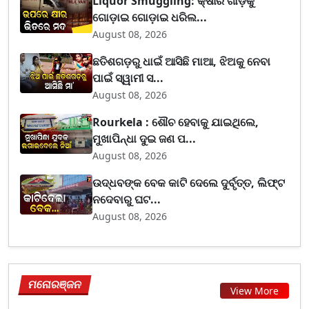
Liquor Smuggling: କ୍ଷୀର ଗାଡ଼ିକୁ
ଗୋଡ଼ାଇ ଗୋଡ଼ାଇ ଧରିଲ...
August 08, 2026
ଛତିଶଗଡ଼ରୁ ଧାଇଁ ଆସିଛି ମାଆ, ଝିଅକୁ ନେବା
ପାଇଁ ସ୍ୱାମୀ ସ...
August 08, 2026
Rourkela : ଶୌଚ ହେବାକୁ ଯାଇଥିଲେ,
ମୁଖାପିନ୍ଧା ଦୁଇ ଜଣ ପ...
August 08, 2026
ଉଦ୍ଧବଙ୍କ ବେକ କାଟି ଦେଲେ ଦୁର୍ବୃତ୍ତ, ଲିଫ୍ଟ
ନଦେବାରୁ ଘଟ...
August 08, 2026
ମନୋରଞ୍ଜନ
View More