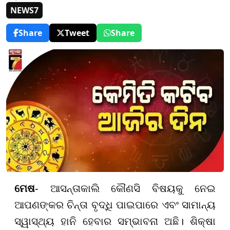
NEWS7
Share
Tweet
Share
ମେଷ
- ଆସନ୍ତାକାଲି କୌଣସି ବିଷୟକୁ ନେଇ
ଆପଣଙ୍କର ଚିନ୍ତା ବୃଦ୍ଧି ପାଇପାରେ ଏବଂ ସାମାନ୍ୟ
ସ୍ୱାସ୍ଥ୍ୟ ହାନି ହେବାର ସମ୍ଭାବନା ଅଛି। ଶିକ୍ଷା