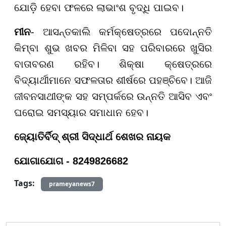
ଯୋଡ଼ି ହେବା ଫଳରେ ଲାଭାଂଶ ବୃଦ୍ଧି ପାଇବ।
ମୀନ
- ଆସନ୍ତକାଲି କର୍ମକ୍ଷେତ୍ରରେ ପଦୋନ୍ନତି
କିମ୍ବା ଶୁଭ ଖବର ମିଳିବା ସହ ପରିବାରରେ ଖୁସିର
ବାତାବରଣ ରହିବ। ଶିକ୍ଷା କ୍ଷେତ୍ରରେ
ବିଦ୍ୟାର୍ଥୀମାନେ ସଫଳତାର ଶୀର୍ଷରେ ପହଞ୍ଚିବେ। ଆଜି
ଜୀବନସାଥୀଙ୍କ ସହ ସମ୍ପର୍କରେ ଉନ୍ନତି ଆସିବ ଏବଂ
ଘରୋଇ ସମସ୍ୟାର ସମାଧାନ ହେବ।
ଜ୍ୟୋତିର୍ବିଦ୍ ଶ୍ରୀ ସିଦ୍ଧାର୍ଥ ଶେଖର ନାୟକ
ଯୋଗାଯୋଗ - 8249826682
Tags:
prameyanews7