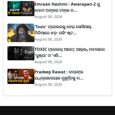
Emraan Hashmi : Awarapan-2 ରୁ
ମୋଟା ଅଙ୍କର ଟଙ୍କା ନ...
August 09, 2026
'Toxic' ଟ୍ରେଲରକୁ ନେଇ ସୋସିଆଲ୍
ମିଡିଆରେ ଝଡ଼: ରକିଂ ଷ୍ଟ...
August 08, 2026
TOXIC ଟ୍ରେଲର୍ ଆଉଟ୍: ଆକ୍ସନ୍ ମାମଲାରେ
'ପୁଷ୍ପା' ଓ 'ଏନି...
August 08, 2026
Pradeep Rawat : ବାପାଙ୍କ
ଯନ୍ତ୍ରଣାଦାୟକ ମୁହୂର୍ତ୍ତକୁ ମ...
August 08, 2026