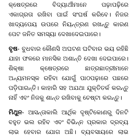
କ୍ଷେତ୍ରରେ ବିଦ୍ୟାର୍ଥୀମାନେ ପଢ଼ାପଢ଼ିରେ
ଏକାଗ୍ରତା ରଖିବା ପାଇଁ ସଂଘର୍ଷ କରିବେ। ନିଜର
ଖାଦ୍ୟପେୟ ଉପରେ ନିୟନ୍ତ୍ରଣ ରଖନ୍ତୁ କାରଣ
ପେଟ ଜନିତ ସମସ୍ୟା ଦେଖାଦେଇପାରେ।
ବୃଷ
- ବୁଧବାର କୌଣସି ଅଘଟଣ ଘଟିବାର ଭୟ ରହିଛି
ଯାହା ଫଳରେ ମାନସିକ ଅଶାନ୍ତି ଦେଖା ଦେଇପାରେ।
ଶିକ୍ଷା କ୍ଷେତ୍ରରେ ଛାତ୍ରଛାତ୍ରୀମାନେ
ଅନ୍ୟମନସ୍କ ରହିବା ଯୋଗୁଁ ପାଠପଢ଼ାରେ ପଛରେ
ପଡ଼ିପାରନ୍ତି। କାହାରି ସହ ଅଯଥା ଯୁକ୍ତିତର୍କ କରନ୍ତୁ
ନାହିଁ ଏବଂ ନିଜକୁ ଶାନ୍ତ ରଖିବାକୁ ଚେଷ୍ଟା କରନ୍ତୁ।
ମିଥୁନ
- ଆସନ୍ତାକାଲି ଆର୍ଥିକ ଦୃଷ୍ଟିକୋଣରୁ ଦିନଟି
ବହୁତ ଭଲ ରହିବ ଏବଂ ବିଭିନ୍ନ ପ୍ରକାର ଦ୍ରବ୍ୟ
ଲାଭ ହେବାର ଯୋଗ ଅଛି। ବ୍ୟବସାୟରେ ଲାଭ