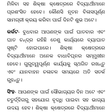
ମିଳିବା ସହ ଶିକ୍ଷା କ୍ଷେତ୍ରରେ ବିଦ୍ୟାର୍ଥୀମାନେ
ପ୍ରଶଂସିତ ହେବେ। କୌଣସି ନୂତନ ବିଳାସପୂର୍ଣ୍ଣ
ସାମଗ୍ରୀ କ୍ରୟ କରିବା ପାଇଁ ଦିନଟି ଶୁଭ ଅଟେ।
କର୍କଟ
- ବୁଧବାର ଆପଣଙ୍କ ପାଇଁ ଘାତବାର ଏବଂ
ଘାତ ଚନ୍ଦ୍ର ରହିଛି ତେଣୁ କାର୍ଯ୍ୟରେ ବ୍ୟାଘାତ
ସୃଷ୍ଟି ହୋଇପାରେ। ଶିକ୍ଷା କ୍ଷେତ୍ରରେ
ବିଦ୍ୟାର୍ଥୀମାନେ ଅନେକ ବାଧାବିଘ୍ନର ସମ୍ମୁଖୀନ
ହେବେ। ଗୁରୁତ୍ୱପୂର୍ଣ୍ଣ କାର୍ଯ୍ୟକୁ ସ୍ଥଗିତ ରଖନ୍ତୁ
ଏବଂ ଯାନବାହନ ଚଳାଚଳ ସମୟରେ ଅତି ସତର୍କ
ରୁହନ୍ତୁ।
ସିଂହ
- ଆପଣଙ୍କ ପାଇଁ ସୌଭାଗ୍ୟର ଦିନ ଅଟେ ଏବଂ
ଚତୁର୍ଦ୍ଦିଗରୁ ସହଯୋଗ ବୃଦ୍ଧି ପାଇବା ସହ ଭାଗ୍ୟ
ଉଦୟ ହେବ। ଶିକ୍ଷା କ୍ଷେତ୍ରରେ ବିଦ୍ୟାର୍ଥୀମାନେ