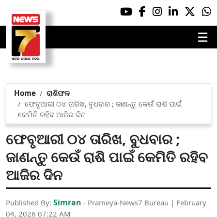
☰
Home
ରାଶିଫଳ
ଫେବୃଆରୀ ୦୪ ତାରିଖ, ବୁଧବାର ; ଜାଣନ୍ତୁ କେଉଁ ରାଶି ପାଇଁ
କେମିତି ରହିବ ଆଜିର ଦିନ
ଫେବୃଆରୀ ୦୪ ତାରିଖ, ବୁଧବାର ;
ଜାଣନ୍ତୁ କେଉଁ ରାଶି ପାଇଁ କେମିତି ରହିବ
ଆଜିର ଦିନ
Simran
Published By:
- Prameya-News7 Bureau | February
04, 2026 07:22 AM