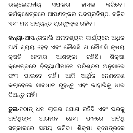
ଉଲ୍ଲେଖନୀୟ ସଫଳତା ହାସଲ କରିବେ।
କର୍ମକ୍ଷେତ୍ରରେ ଆପଣଙ୍କର ପଦପ୍ରତିଷ୍ଠା ବଢ଼ିବ
ଏବଂ ମନ ଅତ୍ୟନ୍ତ ପ୍ରଫୁଲ୍ଲ ରହିବ।
କନ୍ୟା-
ଆସନ୍ତାକାଲି ଅନାବଶ୍ୟକ କାର୍ଯ୍ୟରେ ଅଧିକ
ଅର୍ଥ ବ୍ୟୟ ହେବ ଏବଂ କୌଣସି ନା କୌଣସି କ୍ଷୟ
କ୍ଷତି ହେବାର ଆଶଙ୍କା ରହିଛି। ଶିକ୍ଷା
କ୍ଷେତ୍ରରେ ବିଦ୍ୟାର୍ଥୀମାନେ ପରିଶ୍ରମ ଅନୁସାରେ
ଫଳ ପାଇବେ ନାହିଁ। ଆଜି ଆର୍ଥିକ ନେଣଦେଣ
କଲାବେଳେ ସାବଧାନ ରୁହନ୍ତୁ ଏବଂ କାହାରିକୁ ଧାର
ଦିଅନ୍ତୁ ନାହିଁ।
ତୁଳା-
ହଠାତ୍ ଧନ ଲାଭର ଯୋଗ ରହିଛି ଏବଂ ଘରକୁ
ଅତିଥିଙ୍କ ଆଗମନ ହେବା ଫଳରେ ଅତିଥି
ସତ୍କାରରେ ସମୟ କଟିବ। ଶିକ୍ଷା କ୍ଷେତ୍ରରେ