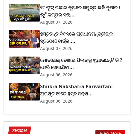
୧୮ ଫୁଟ୍ ଗଭୀର କୂଅରେ ସମୁଦ୍ର ଭଳି ଜୁଆର !
ଭୂମିକମ୍ପର ସଙ୍...
August 07, 2026
ହସ୍ତତନ୍ତ ଦିବସରେ ପ୍ରଧାନମନ୍ତ୍ରୀଙ୍କ
ସ୍ବଦେଶୀ ବାର୍ତ୍ତା,...
August 07, 2026
ମୋବାଇଲ୍ ଦେଖାଇ ପିଲାଙ୍କୁ ଖୁଆଉଛନ୍ତି କି ?
ଡେରି ହୋଇଯିବା...
August 06, 2026
Shukra Nakshatra Parivartan:
ଅଗଷ୍ଟ ୧୧ରେ ହସ୍ତ ନକ୍ଷ...
August 06, 2026
ଅପରାଧ
View More