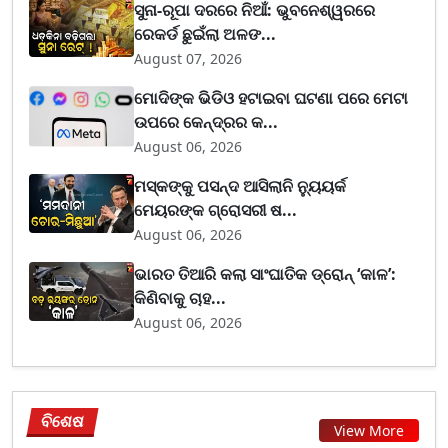
ସୁନା-ରୂପା ଦରରେ ନିଆଁ: ଭୁବନେଶ୍ୱରରେ
ରେକର୍ଡ ଛୁଇଁଲା ଅଳଙ...
August 07, 2026
ମୋଦିଙ୍କ ଭିଡିଓ ହଟାଇବା ଘଟଣା ପରେ ମେଟା
ଉପରେ କେନ୍ଦ୍ରର କ...
August 06, 2026
ମସ୍କଙ୍କୁ ପସନ୍ଦ ଆସିଲାନି ନ୍ୟୁୟର୍କ
ମେୟରଙ୍କ ଗ୍ରୋସରୀ ଷ...
August 06, 2026
ଭାରତ ତିଆରି କଲା ସାଂଘାତିକ ଡ୍ରୋନ୍ ‘କାଳ’:
କିଣିବାକୁ ଚାହ...
August 06, 2026
ବିଶେଷ
View More