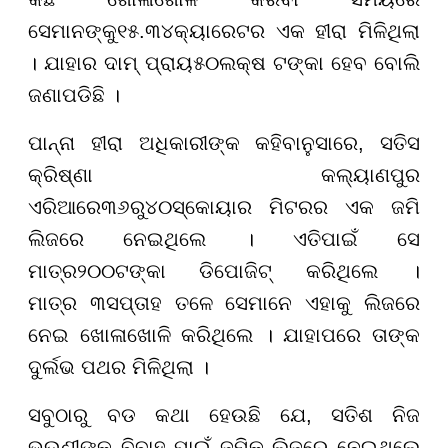
ସେମାନଙ୍କୁ
୧୫
.
୩୪
କ୍ୟାରେଟର ଏକ ହୀରା ମିଳିଥିଲା
। ଯାହାର ଦାମ୍ ପ୍ରାୟ
୫୦
ଲକ୍ଷ ଟଙ୍କା ହେବ ବୋଲି
ଜଣାପଡିଛି ।
ପାନ୍ନା ହୀରା ଅଧିକାରୀଙ୍କ କହିବାନୁସାରେ, ସତିସ
କ୍ରିଷ୍ଣା କଲ୍ୟାଣପୁର
ଏରିଆରେ
୩୬
ରୁ
୪୦
ସ୍କୋୟାର ମିଟରର ଏକ ଜମି
ଲିଜରେ ନେଇଥିଲେ । ଏତିପାଇଁ ସେ
ମାତ୍ର
୨୦୦
ଟଙ୍କା ଡିପୋଜିଟ୍ କରିଥିଲେ ।
ମାତ୍ର
୩
ସପ୍ତାହ ତଳେ ସେମାନେ ଏହାକୁ ଲିଜରେ
ନେଇ ଖୋଳାଖୋଳି କରିଥିଲେ । ଯାହାପରେ ତାଙ୍କ
ଦୁର୍ଲଭ ପଥର ମିଳିଥିଲା ।
ସବୁଠାରୁ ବଡ କଥା ହେଉଛି ଯେ, ସତିଶ ନିଜ
ଭଉଣୀଙ୍କ ବିବାହ ପାଇଁ ଜମିକୁ ଲିଜରେ ନେଇଥିଲେ