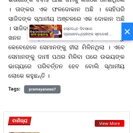
। ତାଙ୍କର ଏକ ଫ
ଳ
ଦୋକାନ ଅଛି । ସେହିପରି
ସାଜିଦଙ୍କ ସ୍ଥାନୀୟ ଅଞ୍ଚଳରେ ଏକ ଦୋକାନ ଅଛି
। ସାଜିଦଙ୍କ ପରିବାର ଲୋକେ ଦୀର୍ଘ ଦିନ ହେବ ହୀରା
×
ହସ୍ତତନ୍ତ ଦିବସରେ
ପ୍ରଧାନମନ୍ତ୍ରୀଙ୍କ ସ୍ବଦେଶୀ
ଖନନ କାର୍ଯ୍ୟରେ ସାମିଲ ଅଛନ୍ତି । କିନ୍ତୁ
ବାର୍ତ୍ତା, ଗର୍ବର ସହ ପାଳନ କରିବାକୁ
ଆହ୍ବାନ
କେବେହେଳେ ସେମାନଙ୍କୁ ହୀରା ମିଳିନଥିଲା । ଏବେ
ସେମାନଙ୍କୁ ଦାମୀ ପଥର ମିଳିବା ପରେ ଉଭୟଙ୍କ
ଭାଗ୍ୟରେ ପରିବର୍ତ୍ତନ ହେବ ବୋଲି ସ୍ଥାନୀୟ
ଲୋକେ କହୁଛନ୍ତି ।
Tags:
prameyanews7
ବାଣିଜ୍ୟ
View More