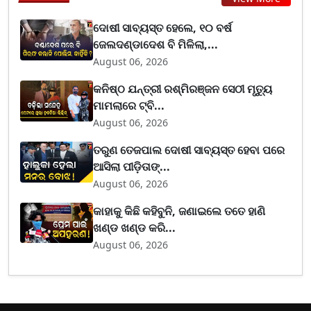
ଦୋଷୀ ସାବ୍ୟସ୍ତ ହେଲେ, ୧୦ ବର୍ଷ
ଜେଲଦଣ୍ଡାଦେଶ ବି ମିଳିଲା,...
August 06, 2026
କନିଷ୍ଠ ଯନ୍ତ୍ରୀ ରଶ୍ମିରଞ୍ଜନ ସେଠୀ ମୃତ୍ୟୁ
ମାମଲାରେ ଟ୍ବି...
August 06, 2026
ତରୁଣ ତେଜପାଲ ଦୋଷୀ ସାବ୍ୟସ୍ତ ହେବା ପରେ
ଆସିଲା ପୀଡ଼ିତାଙ୍...
August 06, 2026
କାହାକୁ କିଛି କହିବୁନି, ଜଣାଇଲେ ତତେ ହାଣି
ଖଣ୍ଡ ଖଣ୍ଡ କରି...
August 06, 2026