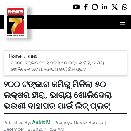
☰
Home
ଦେଶ
୨୦୦ ଟଙ୍କାର ଜମିରୁ ମିଳିଲା ୫୦ ଲକ୍ଷର ହୀରା, ଭାଗ୍ୟ
ଖୋଲିଦେଲା ଭଉଣୀ ବାହାଘର ପାଇଁ ଲିଜ୍ ପ୍ଲଟ୍
୨୦୦ ଟଙ୍କାର ଜମିରୁ ମିଳିଲା ୫୦
ଲକ୍ଷର ହୀରା, ଭାଗ୍ୟ ଖୋଲିଦେଲା
ଭଉଣୀ ବାହାଘର ପାଇଁ ଲିଜ୍ ପ୍ଲଟ୍
Ankit M
Published By:
- Prameya-News7 Bureau |
December 12, 2025 11:52 AM