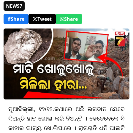
NEWS7
Share
Tweet
Share
ନୂଆଦିଲ୍ଲୀ, ୧୨/୧୨:
କଥାରେ ଅଛି ଭଗବାନ ଯେବେ
ଦିଅନ୍ତି ହାତ ଖୋଲା କରି ଦିଅନ୍ତି । କେତେବେଳେ ବି
କାହାର ଭାଗ୍ୟ ଖୋଲିପାରେ । ରାତାରାତି ଧନି ପାଲଟି