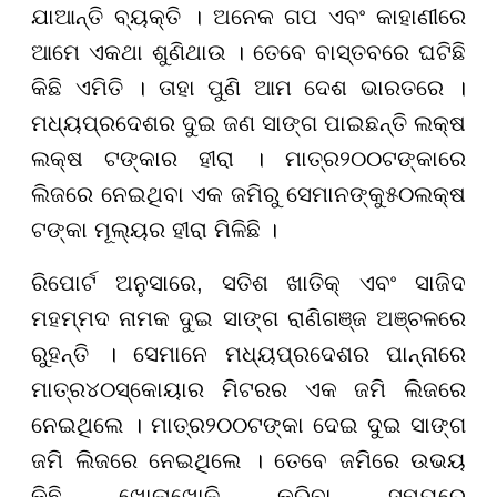
ଯାଆନ୍ତି ବ୍ୟକ୍ତି । ଅନେକ ଗପ ଏବଂ କାହାଣୀରେ
ଆମେ ଏକଥା ଶୁଣିଥାଉ । ତେବେ ବାସ୍ତବରେ ଘଟିଛି
କିଛି ଏମିତି । ତାହା ପୁଣି ଆମ ଦେଶ ଭାରତରେ ।
ମଧ୍ୟପ୍ରଦେଶର ଦୁଇ ଜଣ ସାଙ୍ଗ ପାଇଛନ୍ତି ଲକ୍ଷ
ଲକ୍ଷ ଟଙ୍କାର ହୀରା । ମାତ୍ର
୨୦୦
ଟଙ୍କାରେ
ଲିଜରେ ନେଇଥିବା ଏକ ଜମିରୁ ସେମାନଙ୍କୁ
୫୦
ଲକ୍ଷ
ଟଙ୍କା ମୂଲ୍ୟର ହୀରା ମିଳିଛି ।
ରିପୋର୍ଟ ଅନୁସାରେ, ସତିଶ ଖାତିକ୍ ଏବଂ ସାଜିଦ
ମହମ୍ମଦ ନାମକ ଦୁଇ ସାଙ୍ଗ ରାଣିଗଞ୍ଜ ଅଞ୍ଚଳରେ
ରୁହନ୍ତି । ସେମାନେ ମଧ୍ୟପ୍ରଦେଶର ପାନ୍ନାରେ
ମାତ୍ର
୪୦
ସ୍କୋୟାର ମିଟରର ଏକ ଜମି ଲିଜରେ
ନେଇଥିଲେ । ମାତ୍ର
୨୦୦
ଟଙ୍କା ଦେଇ ଦୁଇ ସାଙ୍ଗ
ଜମି ଲିଜରେ ନେଇଥିଲେ । ତେବେ ଜମିରେ ଉଭୟ
କିଛି ଖୋଳାଖୋଳି କରିବା ସମୟରେ