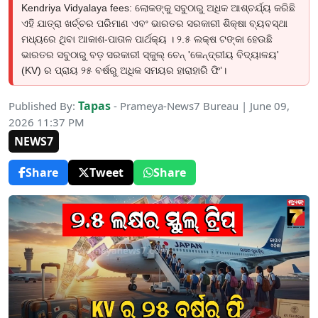
Kendriya Vidyalaya fees: ଲୋକଙ୍କୁ ସବୁଠାରୁ ଅଧିକ ଆଶ୍ଚର୍ଯ୍ୟ କରିଛି
ଏହି ଯାତ୍ରା ଖର୍ଚ୍ଚର ପରିମାଣ ଏବଂ ଭାରତର ସରକାରୀ ଶିକ୍ଷା ବ୍ୟବସ୍ଥା
ମଧ୍ୟରେ ଥିବା ଆକାଶ-ପାତାଳ ପାର୍ଥକ୍ୟ । ୨.୫ ଲକ୍ଷ ଟଙ୍କା ହେଉଛି
ଭାରତର ସବୁଠାରୁ ବଡ଼ ସରକାରୀ ସ୍କୁଲ୍ ଚେନ୍ 'କେନ୍ଦ୍ରୀୟ ବିଦ୍ୟାଳୟ'
(KV) ର ପ୍ରାୟ ୨୫ ବର୍ଷରୁ ଅଧିକ ସମୟର ହାରାହାରି ଫି’।
Tapas
Published By:
- Prameya-News7 Bureau | June 09,
2026 11:37 PM
NEWS7
Share
Tweet
Share