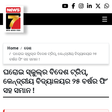
☰
Home
ଦେଶ
ଘରୋଇ ସ୍କୁଲ୍‌ର ବିଦେଶ ଟ୍ରିପ୍‌‌, କେନ୍ଦ୍ରୀୟ ବିଦ୍ୟାଳୟର ୨୫
ବର୍ଷର ଫି’ ସହ ସମାନ !
ଘରୋଇ ସ୍କୁଲ୍‌ର ବିଦେଶ ଟ୍ରିପ୍‌‌,
କେନ୍ଦ୍ରୀୟ ବିଦ୍ୟାଳୟର ୨୫ ବର୍ଷର ଫି’
ସହ ସମାନ !