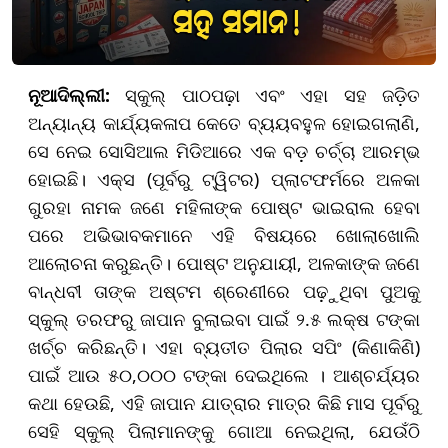
ନୂଆଦିଲ୍ଲୀ:
ସ୍କୁଲ୍ ପାଠପଢ଼ା ଏବଂ ଏହା ସହ ଜଡ଼ିତ
ଅନ୍ୟାନ୍ୟ କାର୍ଯ୍ୟକଳାପ କେତେ ବ୍ୟୟବହୁଳ ହୋଇଗଲାଣି,
ସେ ନେଇ ସୋସିଆଲ ମିଡିଆରେ ଏକ ବଡ଼ ଚର୍ଚ୍ଚା ଆରମ୍ଭ
ହୋଇଛି। ଏକ୍ସ (ପୂର୍ବରୁ ଟ୍ୱିଟର) ପ୍ଲାଟଫର୍ମରେ ଅଳକା
ଗୁରହା ନାମକ ଜଣେ ମହିଳାଙ୍କ ପୋଷ୍ଟ ଭାଇରାଲ ହେବା
ପରେ ଅଭିଭାବକମାନେ ଏହି ବିଷୟରେ ଖୋଲାଖୋଲି
ଆଲୋଚନା କରୁଛନ୍ତି। ପୋଷ୍ଟ ଅନୁଯାୟୀ, ଅଳକାଙ୍କ ଜଣେ
ବାନ୍ଧବୀ ତାଙ୍କ ଅଷ୍ଟମ ଶ୍ରେଣୀରେ ପଢ଼ୁଥିବା ପୁଅକୁ
ସ୍କୁଲ୍ ତରଫରୁ ଜାପାନ ବୁଲାଇବା ପାଇଁ ୨.୫ ଲକ୍ଷ ଟଙ୍କା
ଖର୍ଚ୍ଚ କରିଛନ୍ତି। ଏହା ବ୍ୟତୀତ ପିଲାର ସପିଂ (କିଣାକିଣି)
ପାଇଁ ଆଉ ୫୦,୦୦୦ ଟଙ୍କା ଦେଇଥିଲେ । ଆଶ୍ଚର୍ଯ୍ୟର
କଥା ହେଉଛି, ଏହି ଜାପାନ ଯାତ୍ରାର ମାତ୍ର କିଛି ମାସ ପୂର୍ବରୁ
ସେହି ସ୍କୁଲ୍ ପିଲାମାନଙ୍କୁ ଗୋଆ ନେଇଥିଲା, ଯେଉଁଠି