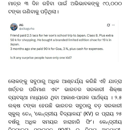
ମାତ୍ର ୩ ଦିନ ରହିବା ପାଇଁ ଅଭିଭାବକଙ୍କୁ ୯୦,୦୦୦
ଟଙ୍କା ଗଣିବାକୁ ପଡ଼ିଥିଲା।
ଲୋକଙ୍କୁ ସବୁଠାରୁ ଅଧିକ ଆଶ୍ଚର୍ଯ୍ୟ କରିଛି ଏହି ଯାତ୍ରା
ଖର୍ଚ୍ଚର ପରିମାଣ ଏବଂ ଭାରତର ସରକାରୀ ଶିକ୍ଷା
ବ୍ୟବସ୍ଥା ମଧ୍ୟରେ ଥିବା ଆକାଶ-ପାତାଳ ପାର୍ଥକ୍ୟ । ୨.୫
ଲକ୍ଷ ଟଙ୍କା ହେଉଛି ଭାରତର ସବୁଠାରୁ ବଡ଼ ସରକାରୀ
ସ୍କୁଲ୍ ଚେନ୍ 'କେନ୍ଦ୍ରୀୟ ବିଦ୍ୟାଳୟ' (KV) ର ପ୍ରାୟ ୨୫
ବର୍ଷରୁ ଅଧିକ ସମୟର ହାରାହାରି ଫି’। କେନ୍ଦ୍ରୀୟ
ବିଦ୍ୟାଳୟ ସଙ୍ଗଠନ (KVS) ର ନିୟମ ଅନୁଯାୟୀ,