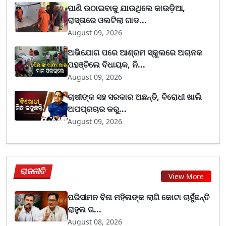
ପାଣି ଉଠାଇବାକୁ ଯାଉଥିଲେ କାଉଡ଼ିଆ,
ରାସ୍ତାରେ ଓଲଟିଲା ଗାଡ...
August 09, 2026
ଅଭିଯୋଗ ପରେ ଆଶ୍ରମ ସ୍କୁଲରେ ଅଚାନକ
ପହଞ୍ଚିଲେ ବିଧାୟକ, ନି...
August 09, 2026
ଚାଷୀଙ୍କ ସହ ସରକାର ଅଛନ୍ତି, ବିରୋଧୀ ଖାଲି
ଅପପ୍ରଚାର କରୁ...
August 09, 2026
ରାଜନୀତି
View More
ପରିସୀମନ ବିନା ମହିଳାଙ୍କ ଲାଗି କୋଟା ଚାହୁଁଛନ୍ତି
ରାହୁଲ ଗ...
August 08, 2026