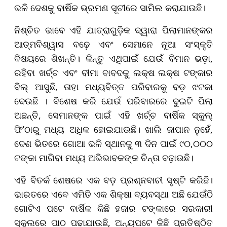
ଭଳି ଦେଶକୁ ବାର୍ଷିକ ଭ୍ରମଣ ସୂଚୀରେ ସାମିଲ କରାଯାଉଛି।
ନିଶ୍ଚିତ ଭାବେ ଏହି ଯାତ୍ରାଗୁଡ଼ିକ ଦ୍ୱାରା ପିଲାମାନଙ୍କର
ଆତ୍ମବିଶ୍ୱାସ ବଢ଼େ ଏବଂ ସେମାନେ ନୂଆ ସଂସ୍କୃତି
ବିଷୟରେ ଶିଖନ୍ତି। କିନ୍ତୁ ଏଥିପାଇଁ ଯେଉଁ ବିମାନ ଭଡ଼ା,
ରହିବା ଖର୍ଚ୍ଚ ଏବଂ ବୀମା ବାବଦକୁ ଲକ୍ଷ ଲକ୍ଷ ଟଙ୍କାର
ବିଲ୍ ଆସୁଛି, ତାହା ମଧ୍ୟବିତ୍ତ ପରିବାରକୁ ବଡ଼ ଝଟକା
ଦେଉଛି । ବିଶେଷ କରି ଯେଉଁ ପରିବାରରେ ଦୁଇଟି ପିଲା
ଅଛନ୍ତି, ସେମାନଙ୍କ ପାଇଁ ଏହି ଖର୍ଚ୍ଚ ବାର୍ଷିକ ସ୍କୁଲ୍
ଫି’ଠାରୁ ମଧ୍ୟ ଅଧିକ ହୋଇଯାଉଛି। ଖାଲି ଜାପାନ ନୁହେଁ,
ଦେଶ ଭିତରେ ଗୋଆ ଭଳି ସ୍ଥାନକୁ ୩ ଦିନ ପାଇଁ ୯୦,୦୦୦
ଟଙ୍କା ମାଗିବା ମଧ୍ୟ ଅଭିଭାବକଙ୍କ ଚିନ୍ତା ବଢ଼ାଉଛି।
ଏହି ବିତର୍କ ଶେଷରେ ଏକ ବଡ଼ ପ୍ରଶ୍ନବାଚୀ ସୃଷ୍ଟି କରିଛି।
ଭାରତରେ ଏବେ ଏମିତି ଏକ ଶିକ୍ଷା ବ୍ୟବସ୍ଥା ଅଛି ଯେଉଁଠି
ଗୋଟିଏ ପଟେ ବାର୍ଷିକ କିଛି ହଜାର ଟଙ୍କାରେ ସରକାରୀ
ସ୍କୁଲରେ ପାଠ ପଢ଼ାଯାଉଛି, ଅନ୍ୟପଟେ କିଛି ପ୍ରତିଷ୍ଠିତ