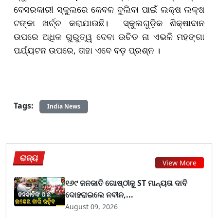
ବେସରକାରୀ ସ୍କୁଲରେ କେବଳ ବୁଲିବା ପାଇଁ ଲକ୍ଷ ଲକ୍ଷ
ଟଙ୍କା ଖର୍ଚ୍ଚ କରାଯାଉଛି। ସ୍କୁଲଗୁଡ଼ିକ ଶିକ୍ଷାଦାନ
ଉପରେ ଅଧିକ ଗୁରୁତ୍ୱ ଦେବା ଉଚିତ ନା ଏଭଳି ମହଙ୍ଗା
ପର୍ଯ୍ୟଟନ ଉପରେ, ତାହା ଏବେ ବଡ଼ ପ୍ରଶ୍ନ ।
Tags:
India News
ରାଜ୍ୟ
View More
୧୬୯ ଜନଜାତି ଗୋଷ୍ଠୀକୁ ST ମାନ୍ୟତା ଦାବି
ଦୋହରାଇଲେ ନବୀନ,...
August 09, 2026