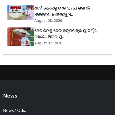
ଧର୍ମେନ୍ଦ୍ରଙ୍କୁ ନେଇ ରାଜ୍ୟ ରାଜନୀତି
ସରଗରମ, ନବୀନଙ୍କୁ ସ...
August 08, 2026
ଜେନ ଜିଙ୍କୁ ନେଇ କଙ୍ଗନାଙ୍କ ୟୁ-ଟର୍ଣ୍ଣ,
କହିଲେ- ଆଜିର ଯୁ...
August 07, 2026
News
News7 Odia