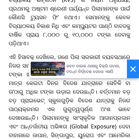
ପ୍ରଥମରୁ ଅଷ୍ଟମ ଶ୍ରେଣୀ ପର୍ଯ୍ୟନ୍ତ ପିଲାମାନଙ୍କ ପାଇଁ
କୌଣସି ଟ୍ୟୁସନ ଫି’ ନଥାଏ। ସେମାନଙ୍କୁ କେବଳ
ବିଦ୍ୟା୦ଳୟ ବିକାଶ ନିଧି ଏବଂ କମ୍ପ୍ୟୁଟର ପାଣ୍ଠି ବାବଦକୁ
ବାର୍ଷିକ ପ୍ରାୟ ୮,୦୦୦ ରୁ ୧୦,୦୦୦ ଟଙ୍କା ଦେବାକୁ
ପଡ଼ିଥାଏ।
ଏହି ହିସାବକୁ ଦେଖିଲେ, ଜଣେ ପିଲା ସରକାରୀ ବ୍ୟବସ୍ଥାରେ
ନିଜର ସମ୍ପୂର୍ଣ୍ଣ ସ୍କୁଲ୍ ଶିକ୍ଷା ଶେଷ କରିବା ପାଇଁ ଯେତିକି
×
ଜବତ ବାଇକ ଥାନାରୁ ବିକ୍ରି ଘଟଣା,
ତଦନ୍ତ ନିର୍ଦ୍ଦେଶ ଦେଲେ ଏସପି
ଟଙ୍କା ଖର୍ଚ୍ଚ କରେ, ବେସରକାରୀ ସ୍କୁଲର ପିଲାମାନେ
ମାତ୍ର କେଇଟା ଦିନର ବିଦେଶ ଯାତ୍ରାରେ ସେତିକି ବା
ତା’ଠାରୁ ଅଧିକ ଟଙ୍କା ଉଡ଼ାଇ ଦେଉଛନ୍ତି। ବର୍ତ୍ତମାନ ବଡ଼
ବଡ଼ ପ୍ରାଇଭେଟ୍ ସ୍କୁଲଗୁଡ଼ିକ ବିଦେଶ ଯାତ୍ରାକୁ ନିଜର
ପାଠ୍ୟକ୍ରମର ଏକ ଗୁରୁତ୍ୱପୂର୍ଣ୍ଣ ଅଂଶ ଭାବେ
ଦେଖାଉଛନ୍ତି। ପିଲାମାନଙ୍କୁ ସାଂସ୍କୃତିକ ଆଦାନପ୍ରଦାନ
ଏବଂ ଆନ୍ତର୍ଜାତୀୟ ଅଭିଜ୍ଞତା (Global Exposure) ଦେବା
ବାହାନାରେ ଜାପାନ, ସିଙ୍ଗାପୁର, ୟୁରୋପ ଏବଂ ଆମେରିକା