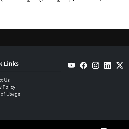
k Links
YouTube
Facebook
Instagram
Linkedin
Twitt
ct Us
y Policy
 of Usage