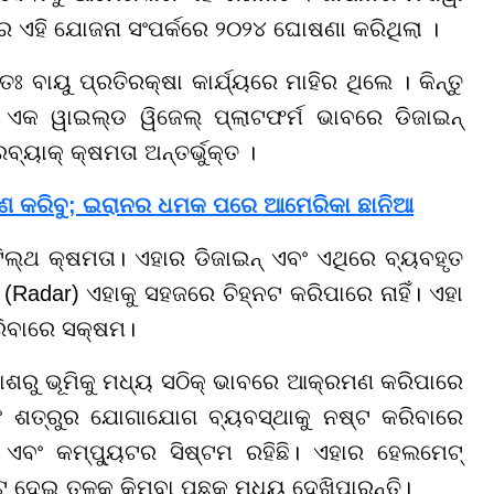
 ଏହି ଯୋଜନା ସଂପର୍କରେ ୨୦୨୪ ଘୋଷଣା କରିଥିଲା ।
 ବାୟୁ ପ୍ରତିରକ୍ଷା କାର୍ଯ୍ୟରେ ମାହିର ଥିଲେ । କିନ୍ତୁ
 ଏକ ୱାଇଲ୍ଡ ୱିଜେଲ୍ ପ୍ଲାଟଫର୍ମ ଭାବରେ ଡିଜାଇନ୍
୍ୟାକ୍ କ୍ଷମତା ଅନ୍ତର୍ଭୁକ୍ତ ।
ମଣ କରିବୁ; ଇରାନର ଧମକ ପରେ ଆମେରିକା ଛାନିଆ
ିଲ୍ଥ କ୍ଷମତା। ଏହାର ଡିଜାଇନ୍ ଏବଂ ଏଥିରେ ବ୍ୟବହୃତ
(Radar) ଏହାକୁ ସହଜରେ ଚିହ୍ନଟ କରିପାରେ ନାହିଁ। ଏହା
ରିବାରେ ସକ୍ଷମ।
ାଶରୁ ଭୂମିକୁ ମଧ୍ୟ ସଠିକ୍ ଭାବରେ ଆକ୍ରମଣ କରିପାରେ
ଂ ଶତ୍ରୁର ଯୋଗାଯୋଗ ବ୍ୟବସ୍ଥାକୁ ନଷ୍ଟ କରିବାରେ
 ଏବଂ କମ୍ପ୍ୟୁଟର ସିଷ୍ଟମ ରହିଛି। ଏହାର ହେଲମେଟ୍
୍ ଦେଇ ତଳକୁ କିମ୍ବା ପଛକୁ ମଧ୍ୟ ଦେଖିପାରନ୍ତି।