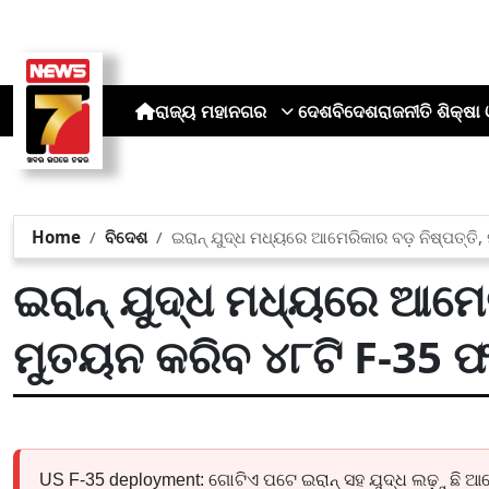
ରାଜ୍ୟ
ମହାନଗର
ଦେଶ
ବିଦେଶ
ରାଜନୀତି
ଶିକ୍ଷା 
Home
ବିଦେଶ
ଇରାନ୍ ଯୁଦ୍ଧ ମଧ୍ୟରେ ଆମେରିକାର ବଡ଼ ନିଷ୍ପତ୍ତି
ଇରାନ୍ ଯୁଦ୍ଧ ମଧ୍ୟରେ ଆମେର
ମୁତୟନ କରିବ ୪୮ଟି F-35 ଫ
US F-35 deployment: ଗୋଟିଏ ପଟେ ଇରାନ୍‌ ସହ ଯୁଦ୍ଧ ଲଢ଼ୁଛି ଆ