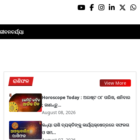
ଜୀବନଚର୍ଯ୍ୟା
ରାଶିଫଳ
View More
Horoscope Today : ଅଗଷ୍ଟ ୦୮ ତାରିଖ, ଶନିବାର
; ଜାଣନ୍ତୁ...
August 08, 2026
କନ୍ୟା ରାଶି ବ୍ୟକ୍ତିଙ୍କୁ କାର୍ଯ୍ୟକ୍ଷେତ୍ରରେ ସଫଳତା
ଓ ସମ...
August 07, 2026