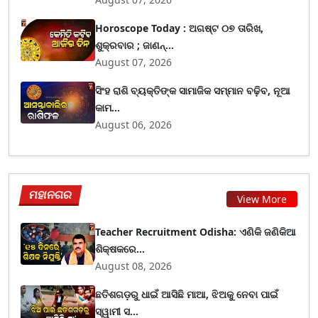
Horoscope Today : ଅଗଷ୍ଟ ୦୭ ତାରିଖ,
ଶୁକ୍ରବାର ; ଜାଣନ୍...
August 07, 2026
ସିଂହ ରାଶି ବ୍ୟକ୍ତିଙ୍କ ସାମାଜିକ ସମ୍ମାନ ବଢ଼ିବ, ନୂଆ
କାମ...
August 06, 2026
ମହାନଗର
View More
Teacher Recruitment Odisha: ଏଣିକି ଜଣିକିଆ
ଶିକ୍ଷକରେ...
August 08, 2026
ଛତିଶଗଡ଼ରୁ ଧାଇଁ ଆସିଛି ମାଆ, ଝିଅକୁ ନେବା ପାଇଁ
ସ୍ୱାମୀ ସ...