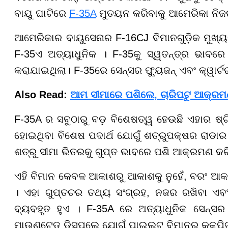
ବାୟୁ ଘାଟିରେ
F-35A
ମୁତୟନ କରିବାକୁ ଆମେରିକା ନିଜର
ଆମେରିକାର ବାୟୁସେନାର F-16CJ ବିମାନଗୁଡ଼ିକ ମୁଖ୍ୟତଃ
F-35ଏ ଅତ୍ୟାଧୁନିକ । F-35କୁ ସ୍ୱତନ୍ତ୍ର ଭାବରେ
କରାଯାଇଥିଲା। F-35ରେ ସେନ୍ସର ଫ୍ୟୁଜନ୍ ଏବଂ କ୍ୱାର୍ଟରବ
Also Read:
ଆମ ସୀମାରେ ପଶିଲେ, ଚାରିପଟୁ ଆକ୍ର
F-35A ର ସବୁଠାରୁ ବଡ଼ ବିଶେଷତ୍ୱ ହେଉଛି ଏହାର ଷ୍ଟ
ହୋଇଥିବା ବିଶେଷ ପଦାର୍ଥ ଯୋଗୁଁ ଶତ୍ରୁପକ୍ଷର ରାଡାର 
ଶତ୍ରୁ ସୀମା ଭିତରକୁ ଗୁପ୍ତ ଭାବରେ ପଶି ଆକ୍ରମଣ କ
ଏହି ବିମାନ କେବଳ ଆକାଶରୁ ଆକାଶକୁ ନୁହେଁ, ବରଂ ଆକ
। ଏହା ଗୁପ୍ତଚର ତଥ୍ୟ ସଂଗ୍ରହ, ନଜର ରଖିବା ଏବ
ବ୍ୟବହୃତ ହୁଏ । F-35A ରେ ଅତ୍ୟାଧୁନିକ ସେନ୍ସର
ମାଉଣ୍ଟେଡ୍ ଡିସପ୍ଲେ ଯୋଗୁଁ ପାଇଲଟ୍ ବିମାନର କକ୍ପିଟ