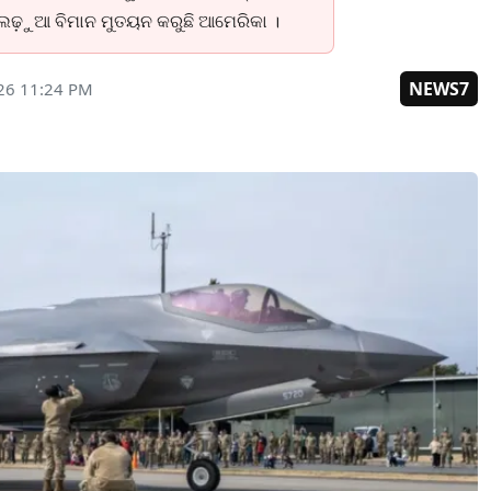
 ଲଢ଼ୁଆ ବିମାନ ମୁତୟନ କରୁଛି ଆମେରିକା ।
NEWS7
26 11:24 PM