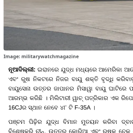
Image: militarywatchmagazine
ନୂଆଦିଲ୍ଲୀ:
ଇରାନରେ ଯୁଦ୍ଧ ମଧ୍ୟରେ ଆମେରିକା ଆଉ 
ଏବଂ ରୁଷ ନିକଟରେ ନିଜର ବାୟୁ ଶକ୍ତି ବୃଦ୍ଧି କରିବ
ବାୟୁସେନା ଉତ୍ତର ଜାପାନର ମିସାୱା ବାୟୁ ଘାଟିରେ ପ
ଆରମ୍ଭ କରିଛି । ମିଲିଟାରୀ ୱାଚ୍ ପତ୍ରିକାର ଏକ ରିପୋର୍
16CJର ସ୍ଥାନ ନେବେ ୪୮ ଟି F-35A ।
ପଞ୍ଚମ ପିଢ଼ିର ଯୁଦ୍ଧ ବିମାନ ମୁତୟନ କରିବା ଦ୍ବା
ବିଶେଷକରି ଚୀନ୍, ଉତ୍ତର କୋରିଆ ଏବଂ ରୁଷକୁ ଚେକ୍