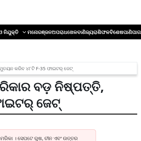
ଓ ନିଯୁକ୍ତି
ମନୋରଞ୍ଜନ
ଅପରାଧ
ଖେଳ
ବାଣିଜ୍ୟ
ରାଶିଫଳ
ବିଶେଷ
ପାଣିପାଗ
, ମୁତୟନ କରିବ ୪୮ଟି F-35 ଫାଇଟର୍ ଜେଟ୍
ିକାର ବଡ଼ ନିଷ୍ପତ୍ତି,
ାଇଟର୍ ଜେଟ୍
ମେରିକା । ସେପଟେ ରୁଷ, ଚୀନ ଏବଂ ଉତ୍ତର