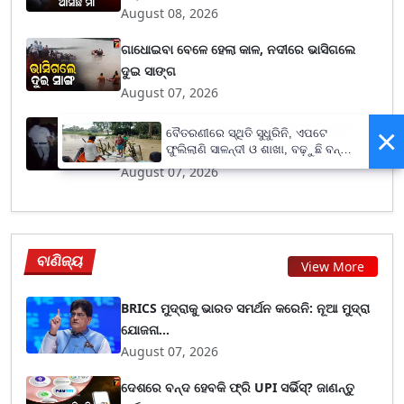
August 08, 2026
ଗାଧୋଇବା ବେଳେ ହେଲା କାଳ, ନଦୀରେ ଭାସିଗଲେ
ଦୁଇ ସାଙ୍ଗ
August 07, 2026
ଚଳନ୍ତା ଟ୍ରେନରୁ ଯୁବକଙ୍କୁ ଠେଲିଦେଲେ ଦୁର୍ବୃତ୍ତ,
×
ବୈତରଣୀରେ ସ୍ଥିତି ସୁଧୁରିନି, ଏପଟେ
ବର୍ଷା...
ଫୁଲିଲାଣି ସାଳନ୍ଦୀ ଓ ଶାଖା, ବଢ଼ୁଛି ବନ୍ୟା
ଭୟ
August 07, 2026
ବାଣିଜ୍ୟ
View More
BRICS ମୁଦ୍ରାକୁ ଭାରତ ସମର୍ଥନ କରେନି: ନୂଆ ମୁଦ୍ରା
ଯୋଜନା...
August 07, 2026
ଦେଶରେ ବନ୍ଦ ହେବକି ଫ୍ରି UPI ସର୍ଭିସ୍? ଜାଣନ୍ତୁ