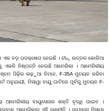
ଏକ ବଡ଼ ପଦକ୍ଷେପ ନେଇଛି । ଚୀନ୍, ଉତ୍ତର କୋରିଆ
ାକୁ ଏଭଳି ନିଷ୍ପତ୍ତି ନେଇଛି ଆମେରିକା । ଆମେରିକୀୟ
ଞ୍ଚମ ପିଢ଼ିର ଲଢ଼ୁଆ ବିମାନ, F-35A ମୁତୟନ କରିବା
ଟ ଅନୁଯାୟୀ, ମିସାୱା ବାୟୁ ଘାଟିରେ ପୂର୍ବରୁ ମୁତୟନ F-
ରା ଆମେରିକୀୟ ବାୟୁସେନାର ଶକ୍ତି ବୃଦ୍ଧି ପାଇବ ।
 ଦେବାକୁ ଆମେରିକାର ଏହି ରଣନୀତି । ଜାପାନର ମିସାୱା