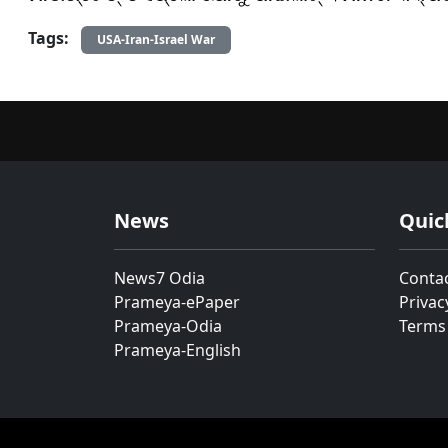
Tags:
USA-Iran-Israel War
News
Quic
News7 Odia
Conta
Prameya-ePaper
Privac
Prameya-Odia
Terms
Prameya-English