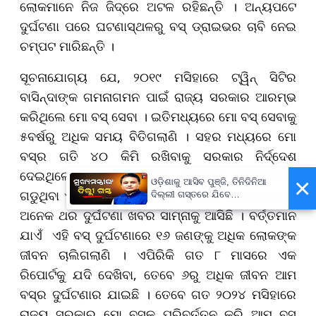
ଲୋକମାନେ ନିଜ ଜିଦ୍‌ରେ ଅଟଳ ରହିଛନ୍ତି । ଅନ୍ୟପଟେ
ଦୁର୍ଘଟଣା ପରେ ଘଟଣାସ୍ଥଳରୁ ବସ୍‌ ଡ୍ରାଇଭର ଚାବି ନେଇ
ଚମ୍ପଟ ମାରିଛନ୍ତି ।
ସୂଚନାଯୋଗ୍ୟ ଯେ, ୨୦୧୯ ମସିହାରେ ଟ୍ୱିନ୍‌ ସିଟିର
ବାସିନ୍ଦାଙ୍କ ଗମନାଗମନ ପାଇଁ ରାଜ୍ୟ ସରକାର ଆରମ୍ଭ
କରିଥିଲେ ମୋ ବସ୍‌ ସେବା । ଇତିମଧ୍ୟରେ ମୋ ବସ୍‌ ସେବାକୁ
୫ବର୍ଷରୁ ଅଧିକ ସମୟ ବିତିଗଲାଣି । ସହର ମଧ୍ୟରେ ମୋ
ବସ୍‌ର ଗତି ୪୦ କିମି ରଖିବାକୁ ସରକାର ନିର୍ଦ୍ଦେଶ
ଦେଇଥିଲେ । ହେଲେ ସମୟ ସମୟରେ ରାଜଧାନୀରେ
×
ଓଡ଼ିଶାକୁ ଆସିବ ପୁଞ୍ଜି, ତିନିଦିନିଆ
ଗଡୁଥିବା ଏହି ବସ୍‌ ଅଧିକ ଗତିରେ ଗଡିଥାଏ । ଯାହାଫଳରେ
ଦିଲ୍ଲୀ ଗସ୍ତରେ ଯିବେ
ମୁଖ୍ୟମନ୍ତ୍ରୀ ମୋହନ ମାଝୀ
ଅନେକ ଥର ଦୁର୍ଘଟଣା ଖବର ସାମ୍ନାକୁ ଆସିଛି । ବର୍ତ୍ତମାନ
ଯାଏଁ ଏହି ବସ୍‌ ଦୁର୍ଘଟଣାରେ ୧୬ ଜଣଙ୍କୁ ଅଧିକ ଲୋକଙ୍କ
ଜୀବନ ଚାଲିଗଲାଣି । ଏପିରିକି ଗତ ୮ ମାସରେ ଏକ
ରିପୋର୍ଟକୁ ଯଦି ଦେଖିବା, ତେବେ ୬ରୁ ଅଧିକ ଜୀବନ ଆମ
ବସ୍‌ର ଦୁର୍ଘଟଣାର ଯାଇଛି । ତେବେ ଗତ ୨୦୨୪ ମସିହାରେ
ରାଜ୍ୟ ସରକାର ମୋ ବସ୍‌କୁ ପରିବର୍ତ୍ତନ କରି ଆମ ବସ୍‌