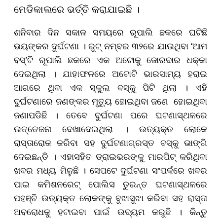
ମେଡିକାଲରେ ଭର୍ତ୍ତି କରାଯାଇଛି ।
ଶନିବାର ଦିନ ସକାଳ ସମୟରେ ରୂପାଲି ଛକରେ ଘଟିଛି
ଭୟଙ୍କର ଦୁର୍ଘଟଣା । ରୁଟ୍‌ ନମ୍ବର ୩୨ରେ ଯାଉଥିବା ‘ଆମ
ବସ୍‌’ଟି ରୂପାଲି ଛକରେ ଏକ ଅଟୋକୁ ଜୋରଦାର ଧକ୍କା
ଦେଇଥିଲା । ଯାହାଫଳରେ ଅଟୋଟି ଭାରସାମ୍ୟ ହରାଇ
ଆଗରେ ଥିବା ଏକ ସ୍କୁଲ ବସ୍‌କୁ ପିଟି ଥିଲା । ଏହି
ଦୁର୍ଘଟଣାରେ ଜଣଙ୍କର ମୃତ୍ୟୁ ହୋଇଥିବା ଜଣେ ହୋଇଥିବା
ଜଣାପଡିଛି । ତେବେ ଦୁର୍ଘଟଣା ପରେ ଘଟଣାସ୍ଥଳରେ
ଉତ୍ତେଜନା ଦେଖାଦେଇଥିଲା । ଉତ୍ୟକ୍ତ ଲୋକେ
ରାସ୍ତାରୋକ କରିବା ସହ ଦୁର୍ଘଟଣାଗ୍ରସ୍ତ ବସ୍‌କୁ ଭାଙ୍ଗି
ଦେଇଛନ୍ତି । ଏହାସହିତ ଡ୍ରାଇଭରଙ୍କୁ ମାରପିଟ୍‌ କରିଥିବା
ଖବର ମଧ୍ୟ ମିଳୁଛି । ସେପଟେ ଦୁର୍ଘଟଣା ସଂପର୍କରେ ଖବର
ପାଇ କମିଶନରେଟ୍‌ ପୋଲିସ ତୁରନ୍ତ ଘଟଣାସ୍ଥଳରେ
ପହଞ୍ଚି ଉତ୍ୟକ୍ତ ଲୋକଙ୍କୁ ବୁଝାସୁଝା କରିବା ସହ ରାସ୍ତା
ଅବରୋଧକୁ ହଟାଇବା ପାଇଁ ଉଦ୍ୟମ କରୁଛି । କିନ୍ତୁ