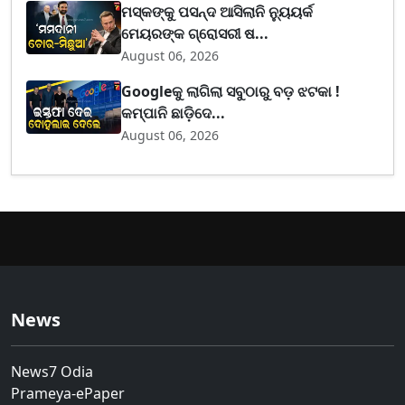
ମସ୍କଙ୍କୁ ପସନ୍ଦ ଆସିଲାନି ନ୍ୟୁୟର୍କ
ମେୟରଙ୍କ ଗ୍ରୋସରୀ ଷ...
August 06, 2026
Googleକୁ ଲାଗିଲା ସବୁଠାରୁ ବଡ଼ ଝଟକା !
କମ୍ପାନି ଛାଡ଼ିଦେ...
August 06, 2026
News
News7 Odia
Prameya-ePaper