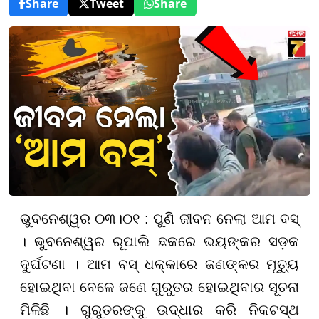
Share
Tweet
Share
ଭୁବନେଶ୍ୱର ୦୩।୦୧ : ପୁଣି ଜୀବନ ନେଲା ଆମ ବସ୍
। ଭୁବନେଶ୍ୱର ରୂପାଲି ଛକରେ ଭୟଙ୍କର ସଡ଼କ
ଦୁର୍ଘଟଣା । ଆମ ବସ୍ ଧକ୍କାରେ ଜଣଙ୍କର ମୃତ୍ୟୁ
ହୋଇଥିବା ବେଳେ ଜଣେ ଗୁରୁତର ହୋଇଥିବାର ସୂଚନା
ମିଳିଛି । ଗୁରୁତରଙ୍କୁ ଉଦ୍ଧାର କରି ନିକଟସ୍ଥ