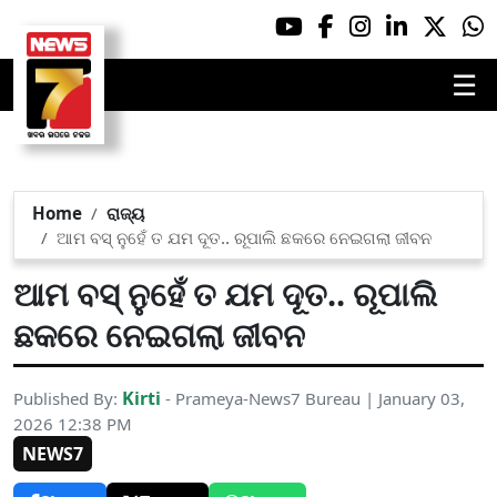
☰
Home
ରାଜ୍ୟ
ଆମ ବସ୍‌ ନୁହେଁ ତ ଯମ ଦୂତ.. ରୂପାଲି ଛକରେ ନେଇଗଲା ଜୀବନ
ଆମ ବସ୍‌ ନୁହେଁ ତ ଯମ ଦୂତ.. ରୂପାଲି
ଛକରେ ନେଇଗଲା ଜୀବନ
Kirti
Published By:
- Prameya-News7 Bureau | January 03,
2026 12:38 PM
NEWS7