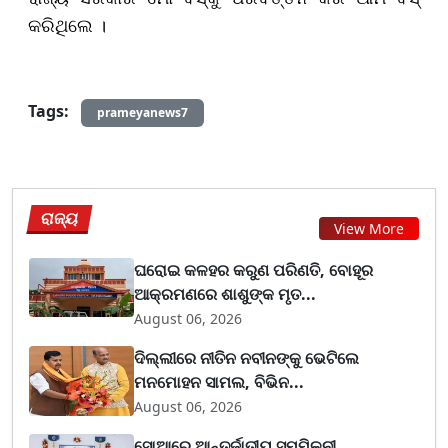
କରିଥିଲେ ।
Tags:
prameyanews7
ରାଜ୍ୟ
View More
ଘରୋଇ କଳହର କରୁଣ ପରିଣତି, ବୋହୂର
ଆକ୍ରମଣରେ ଶାଶୁଙ୍କ ମୃତ...
August 06, 2026
ଦିଲ୍ଲୀରେ ନୀତିନ ନବୀନଙ୍କୁ ଭେଟିଲେ
ମନମୋହନ ସାମଲ, ବିଭିନ...
August 06, 2026
ସୋଆରେ ଆନ୍ତର୍ଜାତୀୟ ସମ୍ମିଳନୀ