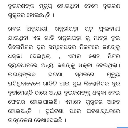
ଦୁଇଜଣଙ୍କ ମୃତ୍ୟୁ ହୋଇଥିବା ବେଳେ ଦୁଇଜଣ
ଗୁରୁତର ହୋଇଛନ୍ତି ।
ଖବର ଅନୁଯାୟୀ, ଖଜୁରୀପଡ଼ା ପଟୁ ଫୁଲବାଣୀ
ଯାଉଥିବା ଏକ ଗାଡି ଖଜୁରୀପଡ଼ା ରୁ ମାତ୍ର ଦୁଇ
କିଲୋମିଟର ଦୂର ସମ୍ବେପଦର ନିକଟରେ ଜଣଙ୍କୁ
ଧକ୍କା ଦେଇଥିଲା , ଏହାର ୫ଶହ ମିଟର
ବ୍ୟବଧାନରେ ଅନ୍ୟ ଜଣଙ୍କୁ ଧକ୍କା ଦେଇଥିଲା।
ଉଭୟଙ୍କର ଘଟଣା ସ୍ଥଳରେ ମୃତ୍ୟୁ
ଘଟିଥିବାବେଳେ ଗାଡିଟି ଆଉ ଦୁଇ କିଲୋମିଟର ଦୂର
ଦୁତୀମେଣ୍ଡି ଠାରେ ଅନ୍ୟ ଦୁଇଜଣଙ୍କୁ ଧକ୍କା ଦେଇ
ଫେରାର ହୋଇଯାଇଛି। ଏମାନେ ଗୁରୁତର ଆହତ
ହୋଇଛନ୍ତି । ଦୁର୍ଘଟଣା ପରେ ଘଟଣାସ୍ଥଳରେ
ଉତ୍ତେଜନା ଦେଖାଦେଇଛି ।