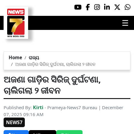
☰
Home
ରାଜ୍ୟ
ଅଜଣା ଗାଡ଼ିର ସିରିଜ୍ ଦୁର୍ଘଟଣା, ଚାଲିଗଲା ୨ ଜୀବନ
ଅଜଣା ଗାଡ଼ିର ସିରିଜ୍ ଦୁର୍ଘଟଣା,
ଚାଲିଗଲା ୨ ଜୀବନ
Kirti
Published By:
- Prameya-News7 Bureau | December
07, 2025 09:16 AM
NEWS7