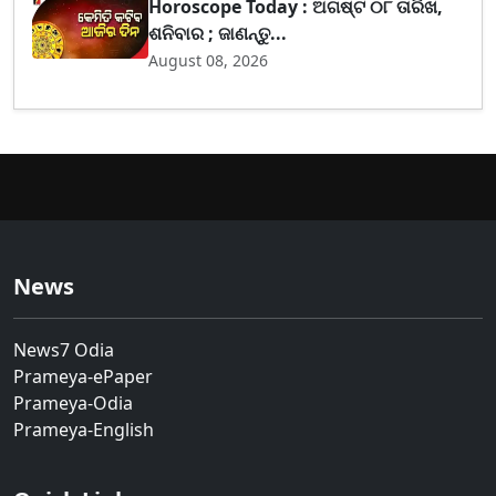
Horoscope Today : ଅଗଷ୍ଟ ୦୮ ତାରିଖ,
ଶନିବାର ; ଜାଣନ୍ତୁ...
August 08, 2026
News
News7 Odia
Prameya-ePaper
Prameya-Odia
Prameya-English