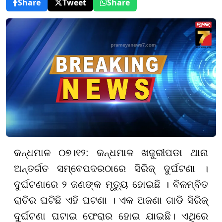
Share
Tweet
Share
କନ୍ଧମାଳ ୦୭।୧୨: କନ୍ଧମାଳ ଖଜୁରୀପଡା ଥାନା
ଅନ୍ତର୍ଗତ ସମ୍ବେପଦରଠାରେ ସିରିଜ୍ ଦୁର୍ଘଟଣା ।
ଦୁର୍ଘଟଣାରେ ୨ ଜଣଙ୍କ ମୃତ୍ୟୁ ହୋଇଛି । ବିଳମ୍ବିତ
ରାତିର ଘଟିଛି ଏହି ଘଟଣା । ଏକ ଅଜଣା ଗାଡି ସିରିଜ୍
ଦୁର୍ଘଟଣା ଘଟାଇ ଫେରାର ହୋଇ ଯାଇଛି। ଏଥିରେ