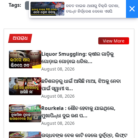
Tags:
×
prameyanews7
ଜବତ ବାଇକ ଥାନାରୁ ବିକ୍ରି ଘଟଣା,
ତଦନ୍ତ ନିର୍ଦ୍ଦେଶ ଦେଲେ ଏସପି
ଅପରାଧ
View More
Liquor Smuggling: କ୍ଷୀର ଗାଡ଼ିକୁ
ଗୋଡ଼ାଇ ଗୋଡ଼ାଇ ଧରିଲ...
August 08, 2026
ଛତିଶଗଡ଼ରୁ ଧାଇଁ ଆସିଛି ମାଆ, ଝିଅକୁ ନେବା
ପାଇଁ ସ୍ୱାମୀ ସ...
August 08, 2026
Rourkela : ଶୌଚ ହେବାକୁ ଯାଇଥିଲେ,
ମୁଖାପିନ୍ଧା ଦୁଇ ଜଣ ପ...
August 08, 2026
ଉଦ୍ଧବଙ୍କ ବେକ କାଟି ଦେଲେ ଦୁର୍ବୃତ୍ତ, ଲିଫ୍ଟ