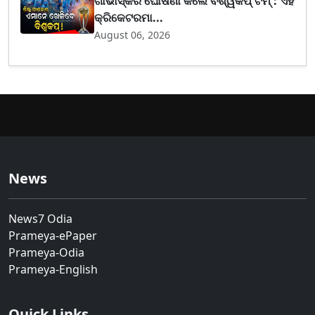
ଗାଭାସ୍କର ଘୋଷଣା କଲେ ବିଶ୍ୱକପ୍ ଟିମ୍ : ଏହି
କ୍ରିକେଟରମା...
August 06, 2026
News
News7 Odia
Prameya-ePaper
Prameya-Odia
Prameya-English
Quick Links