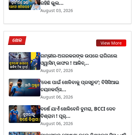
ରହିଛି ଭୁଲ...
August 03, 2026
ଖେଳ
View More
ଗମ୍ଭୀର-ଅଗରକରଙ୍କ ଉପରେ ରାଗିଗଲେ
ଓ୍ୱାସିମ୍ ଜାଫର ! ଆକିବ୍...
August 07, 2026
‘ଦେଶ ପାଇଁ ଖେଳିବାକୁ ପ୍ରସ୍ତୁତ’; ବିସିସିଆଇ
ଚୟନକର୍ତ୍ତା...
August 06, 2026
ବର୍ଷେ ଯାଏଁ ଖେଳିବେନି ବୁମରା, BCCI ଦେବ
ବିଶ୍ରାମ ! ପୂର୍...
August 06, 2026