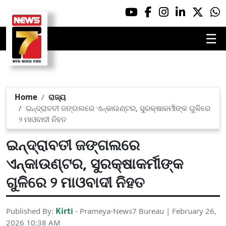
☰
Home
ରାଜ୍ୟ
ଇନ୍ଦ୍ରାବତୀ ଜଙ୍ଗଲରେ ଏନ୍‌କାଉଣ୍ଟର, ସୁରକ୍ଷାକର୍ମୀଙ୍କ ଗୁଳିରେ
୨ ମାଓବାଦୀ ନିହତ
ଇନ୍ଦ୍ରାବତୀ ଜଙ୍ଗଲରେ
ଏନ୍‌କାଉଣ୍ଟର, ସୁରକ୍ଷାକର୍ମୀଙ୍କ
ଗୁଳିରେ ୨ ମାଓବାଦୀ ନିହତ
Kirti
Published By:
- Prameya-News7 Bureau | February 26,
2026 10:38 AM