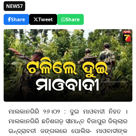
NEWS7
Share
Tweet
Share
ମାଲକାନଗିରି ୨୬।୦୨ : ଦୁଇ ମାଓବାଦୀ ନିହତ ।
ମାଲକାନଗିରି ଛତିଶଗଡ଼ ସୀମାନ୍ତ ବିଜାପୁର ଜିଲ୍ଲାର
ଇନ୍ଦ୍ରାବତୀ ଜଙ୍ଗଲରେ ପୋଲିସ- ମାଓବାଦୀଙ୍କ