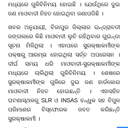
ମଧ୍ୟରେ ଗୁଳିବିନିମୟ ହୋଇଛି । ଯେଉଁଥିରେ ଦୁଇ
ଜଣ ମାଓବାଦୀ ନିହତ ହୋଇଥିବା ଜଣାପଡିଛି ।
ଖବର ଅନୁଯାୟୀ, ବିଜାପୁର ଜିଲ୍ଲାର ଇନ୍ଦ୍ରାବତୀ
ଜଙ୍ଗଲରେ କିଛି ମାଓବାଦୀ ଲୁଚି ରହିଥିବାର ଗୁଇନ୍ଦା
ସୂଚନା ମିଳିଥିଲା । ଏହାପରେ ସୁରକ୍ଷାକର୍ମୀଙ୍କ
ପକ୍ଷରୁ ଆରମ୍ଭ ହୋଇଥିଲା ସର୍ଚ୍ଚ ଅପରେସନ ।
ଦୀର୍ଘ ସମୟ ଧରି ମାଓବାଦୀ-ସୁରକ୍ଷାକର୍ମୀଙ୍କ
ମଧ୍ୟରେ ଚାଲିଥିଲା ଗୁଳିବିନିମୟ । ଶେଷରେ
ସୁରକ୍ଷାକର୍ମୀଙ୍କ ଗୁଳିରେ ଦୁଇ ଜଣ ହାର୍ଡକୋର
ମାଓବାଦୀ ନିହତ ହୋଇଛନ୍ତି । ଏହାସହିତ
ଘଟଣାସ୍ଥଳରୁ SLR ଓ INSAS ବନ୍ଧୁକ ସହ ବିପୁଳ
ପରିମାଣର ବିସ୍ଫୋରକ ଜବତ କରିଛନ୍ତି
ସୁରକ୍ଷାକର୍ମୀ ।