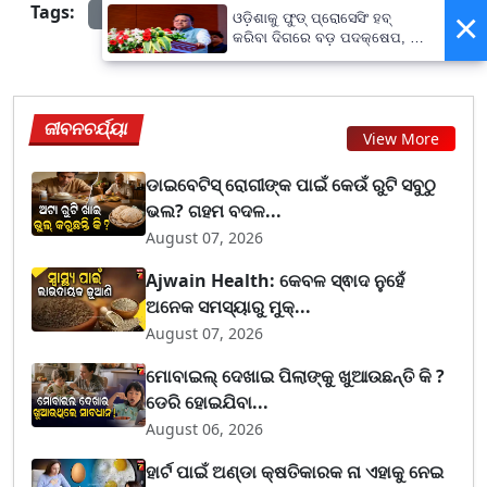
Tags:
prameyanews7
×
ଓଡ଼ିଶାକୁ ଫୁଡ୍ ପ୍ରୋସେସିଂ ହବ୍
କରିବା ଦିଗରେ ବଡ଼ ପଦକ୍ଷେପ, ୪୨
ହଜାରରୁ ଅଧିକ ନିଯୁକ୍ତି ସୁଯୋଗ
ଜୀବନଚର୍ଯ୍ୟା
View More
ଡାଇବେଟିସ୍ ରୋଗୀଙ୍କ ପାଇଁ କେଉଁ ରୁଟି ସବୁଠୁ
ଭଲ? ଗହମ ବଦଳ...
August 07, 2026
Ajwain Health: କେବଳ ସ୍ଵାଦ ନୁହେଁ
ଅନେକ ସମସ୍ୟାରୁ ମୁକ୍...
August 07, 2026
ମୋବାଇଲ୍ ଦେଖାଇ ପିଲାଙ୍କୁ ଖୁଆଉଛନ୍ତି କି ?
ଡେରି ହୋଇଯିବା...
August 06, 2026
ହାର୍ଟ ପାଇଁ ଅଣ୍ଡା କ୍ଷତିକାରକ ନା ଏହାକୁ ନେଇ