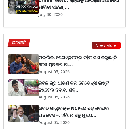
Crime News : ସ୍ତ୍ରୀକୁ ଆନାସ୍ଥେସିଆ ଦେଇ
ମାରିବା ଘଟଣା,...
July 30, 2026
ରାଜନୀତି
View More
ମଲ୍ଲିକା ଶେରାଓ୍ଵତଙ୍କ ସହିତ କଣ କରୁଛନ୍ତି
ତେଜ ପ୍ରତାପ ଯା...
August 05, 2026
ଜଟିଳ ରୂପ ଧାରଣ କଲା ରେଭେନ୍ସା ଇଷ୍ଟ
ହଷ୍ଟେଲ ବିଦାବ, ଶିକ୍...
August 05, 2026
ଶରଦ ପାୱାରଙ୍କ NCPରେ ବଡ଼ ଧରଣର
ଅଦଳବଦଳ, ହଟିଲେ ସବୁ ମୁଖପ...
August 05, 2026