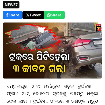
NEWS7
Share
Tweet
Share
ସମ୍ବଲପୁର ୪।୧: ମର୍ମନ୍ତୁଦ ସଡ଼କ ଦୁର୍ଘଟଣା ।
ଫ୍ଲାଏ ଆସ୍ ବୋଝେଇ ଟ୍ରକ୍‌କୁ ପଛପଟୁ ଧକ୍କା
ଦେଲା କାର୍ । ଦୁର୍ଘଟଣା ଫଳରେ ୩ ଜଣଙ୍କ ମୃତ୍ୟୁ