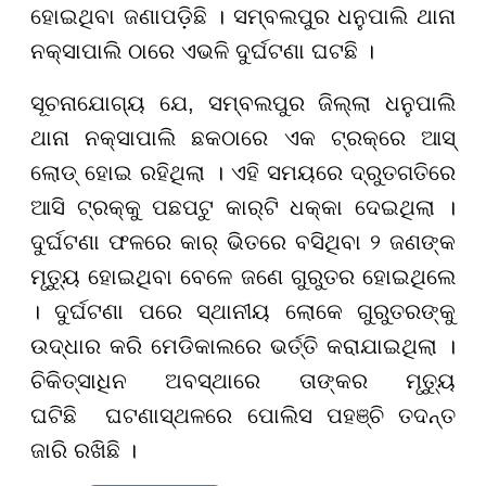
ହୋଇଥିବା ଜଣାପଡ଼ିଛି । ସମ୍ବଲପୁର ଧନୁପାଲି ଥାନା
ନକ୍ସାପାଲି ଠାରେ ଏଭଳି ଦୁର୍ଘଟଣା ଘଟଛି ।
ସୂଚନାଯୋଗ୍ୟ ଯେ, ସମ୍ବଲପୁର ଜିଲ୍ଲା ଧନୁପାଲି
ଥାନା ନକ୍ସାପାଲି ଛକଠାରେ ଏକ ଟ୍ରକ୍‌ରେ ଆସ୍
ଲୋଡ୍ ହୋଇ ରହିଥିଲା । ଏହି ସମୟରେ ଦ୍ରୁତଗତିରେ
ଆସି ଟ୍ରକ୍‌କୁ ପଛପଟୁ କାର୍‌ଟି ଧକ୍କା ଦେଇଥିଲା ।
ଦୁର୍ଘଟଣା ଫଳରେ କାର୍ ଭିତରେ ବସିଥିବା ୨ ଜଣଙ୍କ
ମୃତ୍ୟୁ ହୋଇଥିବା ବେଳେ ଜଣେ ଗୁରୁତର ହୋଇଥିଲେ
। ଦୁର୍ଘଟଣା ପରେ ସ୍ଥାନୀୟ ଲୋକେ ଗୁରୁତରଙ୍କୁ
ଉଦ୍ଧାର କରି ମେଡିକାଲରେ ଭର୍ତ୍ତି କରାଯାଇଥିଲା ।
ଚିକିତ୍ସାଧିନ ଅବସ୍ଥାରେ ତାଙ୍କର ମୃତ୍ୟୁ
ଘଟିଛି ଘଟଣାସ୍ଥଳରେ ପୋଲିସ ପହଞ୍ଚି ତଦନ୍ତ
ଜାରି ରଖିଛି ।