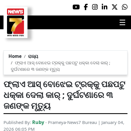
☰
Home
ରାଜ୍ୟ
ଫ୍ଲାଏ ଆସ୍ ବୋଝେଇ ଟ୍ରକ୍‌କୁ ପଛପଟୁ ଧକ୍କା ଦେଲା କାର୍ ;
ଦୁର୍ଘଟଣାରେ ୩ ଜଣଙ୍କ ମୃତ୍ୟୁ
ଫ୍ଲାଏ ଆସ୍ ବୋଝେଇ ଟ୍ରକ୍‌କୁ ପଛପଟୁ
ଧକ୍କା ଦେଲା କାର୍ ; ଦୁର୍ଘଟଣାରେ ୩
ଜଣଙ୍କ ମୃତ୍ୟୁ
Ruby
Published By:
- Prameya-News7 Bureau | January 04,
2026 06:05 PM