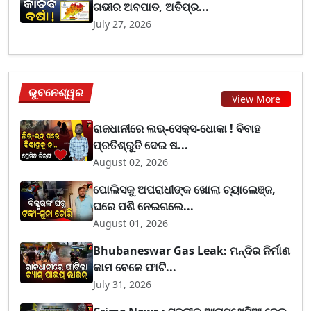
ଗଭୀର ଅବପାତ, ଅତିପ୍ର...
July 27, 2026
ଭୁବନେଶ୍ୱର
View More
ରାଜଧାନୀରେ ଲଭ୍-ସେକ୍ସ-ଧୋକା ! ବିବାହ
ପ୍ରତିଶ୍ରୁତି ଦେଇ ଷ...
August 02, 2026
ପୋଲିସକୁ ଅପରାଧୀଙ୍କ ଖୋଲା ଚ୍ୟାଲେଞ୍ଜ,
ଘରେ ପଶି ନେଇଗଲେ...
August 01, 2026
Bhubaneswar Gas Leak: ମନ୍ଦିର ନିର୍ମାଣ
କାମ ବେଳେ ଫାଟି...
July 31, 2026