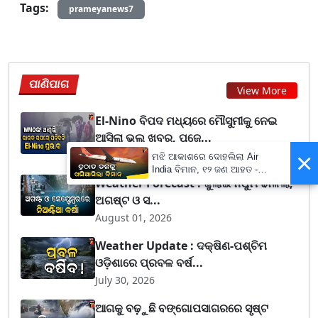
Tags:
prameyanews7
ପାଣିପାଗ
View More
El-Nino ବିପଦ ମଧ୍ୟରେ ମୌସୁମୀକୁ ନେଇ
ଆସିଲା ଭଲ ଖବର, ପଜେ...
×
August 02, 2026
ମଝି ଆକାଶରେ ଦୋହଲିଲା Air
India ବିମାନ, ୧୨ ଜଣ ଆହତ -
Weather Forecast : ଜୁଲାଇ ନିର୍ଧୁମ ଢାଳିଲା,
PrameyaNews7
ଅଗଷ୍ଟ ଓ ସ...
August 01, 2026
Weather Update : ଦକ୍ଷିଣ-ପଶ୍ଚିମ
ଓଡ଼ିଶାରେ ପ୍ରବଳ ବର୍ଷ...
July 30, 2026
ଆଗକୁ ବଢ଼ୁଛି ବଙ୍ଗୋପସାଗରରେ ସୃଷ୍ଟ