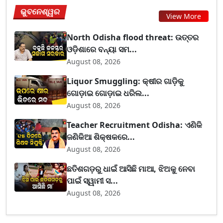
ଭୁବନେଶ୍ୱର
View More
North Odisha flood threat: ଉତ୍ତର
ଓଡ଼ିଶାରେ ବନ୍ୟା ସମ...
August 08, 2026
Liquor Smuggling: କ୍ଷୀର ଗାଡ଼ିକୁ
ଗୋଡ଼ାଇ ଗୋଡ଼ାଇ ଧରିଲ...
August 08, 2026
Teacher Recruitment Odisha: ଏଣିକି
ଜଣିକିଆ ଶିକ୍ଷକରେ...
August 08, 2026
ଛତିଶଗଡ଼ରୁ ଧାଇଁ ଆସିଛି ମାଆ, ଝିଅକୁ ନେବା
ପାଇଁ ସ୍ୱାମୀ ସ...
August 08, 2026