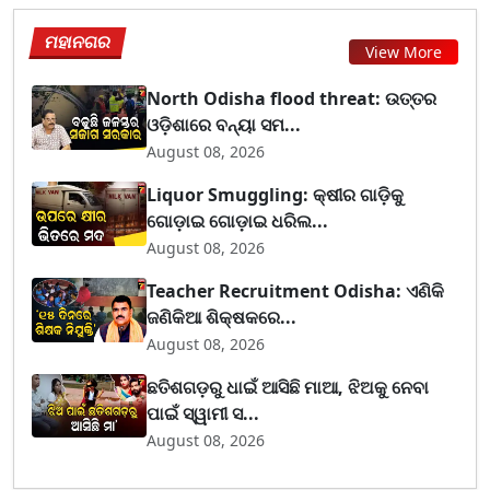
ମହାନଗର
View More
North Odisha flood threat: ଉତ୍ତର
ଓଡ଼ିଶାରେ ବନ୍ୟା ସମ...
August 08, 2026
Liquor Smuggling: କ୍ଷୀର ଗାଡ଼ିକୁ
ଗୋଡ଼ାଇ ଗୋଡ଼ାଇ ଧରିଲ...
August 08, 2026
Teacher Recruitment Odisha: ଏଣିକି
ଜଣିକିଆ ଶିକ୍ଷକରେ...
August 08, 2026
ଛତିଶଗଡ଼ରୁ ଧାଇଁ ଆସିଛି ମାଆ, ଝିଅକୁ ନେବା
ପାଇଁ ସ୍ୱାମୀ ସ...
August 08, 2026