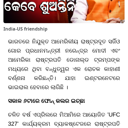
India-US friendship
ଭାରତରେ ନିଯୁକ୍ତ ଆମେରିକୀୟ ରାଷ୍ଟ୍ରଦୂତ ସର୍ଜିଓ
ଗୋର ପ୍ରଧାନମନ୍ତ୍ରୀ ନରେନ୍ଦ୍ର ମୋଦୀ ଏବଂ
ଆମେରିକା ରାଷ୍ଟ୍ରପତି ଡୋନାଲ୍ଡ ଟ୍ରମ୍ପଙ୍କ
ମଧ୍ୟରେ ଥିବା ବନ୍ଧୁତ୍ୱର ଏକ ରୋଚକ କାହାଣୀ
ବର୍ଣ୍ଣନା କରିଛନ୍ତି। ଯାହା ଇଣ୍ଟରନେଟରେ
ଭାଇରାଲ ହେବାରେ ଲାଗିଛି ।
ସକାଳ ୬ଟାରେ ଫୋନ୍ କଲର ଇଚ୍ଛା
ଚଳିତ ବର୍ଷ ଏପ୍ରିଲରେ ମିଆମିରେ ଆୟୋଜିତ 'UFC
327' କାର୍ଯ୍ୟକ୍ରମ ବ୍ୟାକଷ୍ଟେଜରେ ରାଷ୍ଟ୍ରପତି