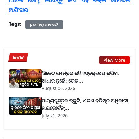
ଧୀରଜ ସେଠ୍, ଜାଣନ୍ତୁ କିଏ ଏହି ଦକ୍ଷ ସାମରିକ
ଅଫିସର
Tags:
prameyanews7
କଟକ
View More
‘ସିନେଟ ମେମ୍ବର କହି ହସ୍ତକ୍ଷେପ କରିବା
ଆଧାର ନୁହେଁ’: ରେଭ...
August 06, 2026
ପାଠ୍ୟପୁସ୍ତକ ତ୍ରୁଟି, ୪ ଜଣ ବରିଷ୍ଠ ଅଧିକାରୀ
ହାଇକୋର୍ଟଙ୍...
July 21, 2026