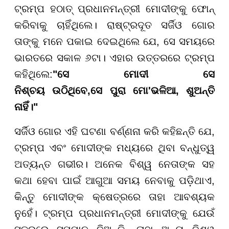
ଟ୍ରମ୍ପ ହଠାତ୍ ପ୍ରଧାନମନ୍ତ୍ରୀ ମୋଦୀଙ୍କୁ ଫୋନ୍
କରିବାକୁ ଚାହିଁଥିଲେ। ରାଷ୍ଟ୍ରଦୂତ ସର୍ଜିଓ ଗୋର
ତାଙ୍କୁ ମନେ ପକାଇ ଦେଇଥିଲେ ଯେ, ସେ ସମୟରେ
ଭାରତରେ ସକାଳ ୬ଟା। ଏହାର ଉତ୍ତରରେ ଟ୍ରମ୍ପ
କହିଥିଲେ:
"
ସେ ମୋଦୀ
ସେ
ନିଶ୍ଚୟ
ଉଠିଥିବେ
,
ସେ
ପୁରା
ମୋ
'
ଭଳି
ଆ
,
ଶୁଅନ୍ତି
ନାହିଁ।"
ସର୍ଜିଓ ଗୋର ଏହି ଘଟଣା ବର୍ଣ୍ଣନା କରି କହିଛନ୍ତି ଯେ,
ଟ୍ରମ୍ପ ଏବଂ ମୋଦୀଙ୍କ ମଧ୍ୟରେ ଥିବା ବନ୍ଧୁତ୍ୱ
ଅତ୍ୟନ୍ତ ଗଭୀର। ଅନେକ ବିଶ୍ୱ ନେତାଙ୍କ ସହ
କଥା ହେବା ପାଇଁ ଆଗୁଆ ସମୟ ନେବାକୁ ପଡ଼ିଥାଏ,
କିନ୍ତୁ ମୋଦୀଙ୍କ କ୍ଷେତ୍ରରେ ତାହା ଆବଶ୍ୟକ
ନୁହେଁ। ଟ୍ରମ୍ପ ପ୍ରଧାନମନ୍ତ୍ରୀ ମୋଦୀଙ୍କୁ ଯେଉଁ