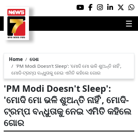
☰
Home
ଦେଶ
'PM Modi Doesn't Sleep': 'ମୋଦି ମୋ ଭଳି ଶୁଅନ୍ତି ନାହିଁ',
ମୋଦି-ଟ୍ରମ୍ପ ବନ୍ଧୁତାକୁ ନେଇ ଏମିତି କହିଲେ ଗୋର
'PM Modi Doesn't Sleep':
'ମୋଦି ମୋ ଭଳି ଶୁଅନ୍ତି ନାହିଁ', ମୋଦି-
ଟ୍ରମ୍ପ ବନ୍ଧୁତାକୁ ନେଇ ଏମିତି କହିଲେ
ଗୋର