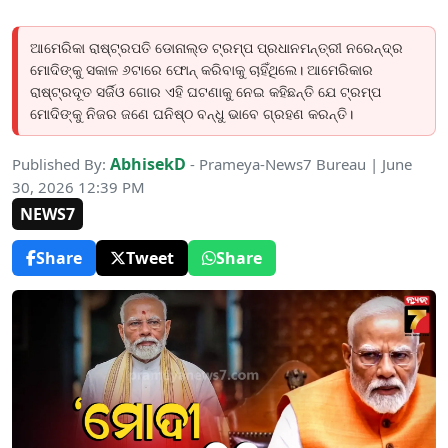
ଆମେରିକା ରାଷ୍ଟ୍ରପତି ଡୋନାଲ୍ଡ ଟ୍ରମ୍ପ ପ୍ରଧାନମନ୍ତ୍ରୀ ନରେନ୍ଦ୍ର
ମୋଦିଙ୍କୁ ସକାଳ ୬ଟାରେ ଫୋନ୍ କରିବାକୁ ଚାହିଁଥିଲେ। ଆମେରିକାର
ରାଷ୍ଟ୍ରଦୂତ ସର୍ଜିଓ ଗୋର ଏହି ଘଟଣାକୁ ନେଇ କହିଛନ୍ତି ଯେ ଟ୍ରମ୍ପ
ମୋଦିଙ୍କୁ ନିଜର ଜଣେ ଘନିଷ୍ଠ ବନ୍ଧୁ ଭାବେ ଗ୍ରହଣ କରନ୍ତି।
AbhisekD
Published By:
- Prameya-News7 Bureau | June
30, 2026 12:39 PM
NEWS7
Share
Tweet
Share