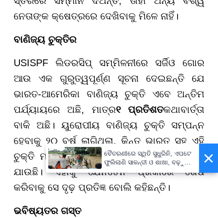
ସ୍ତରରେ ସମ୍ମାନ ଦିଅନ୍ତି, ତାହା ଅନ୍ୟ ବିଶ୍ୱ
ନେତାଙ୍କ କ୍ଷେତ୍ରରେ ଦେଖିବାକୁ ମିଳେ ନାହିଁ।
ବାଣିଜ୍ୟ ଚୁକ୍ତିର
USISPF ଲିଡରସିପ୍ ସମ୍ମିଳନୀରେ ସର୍ଜିଓ ଗୋର
ଆଉ ଏକ ଗୁରୁତ୍ୱପୂର୍ଣ୍ଣ ସୂଚନା ଦେଇଛନ୍ତି ଯେ
ଭାରତ-ଆମେରିକା ବାଣିଜ୍ୟ ଚୁକ୍ତି ଏବେ ଅନ୍ତିମ
ପର୍ଯ୍ୟାୟରେ ଅଛି, ମାତ୍ର
୧ ପ୍ରତିଶତ
କଥାବାର୍ତ୍ତା
ବାକି ଅଛି। ୟୁରୋପୀୟ ବାଣିଜ୍ୟ ଚୁକ୍ତି ସମ୍ପନ୍ନ
ହେବାକୁ ୨୦ ବର୍ଷ ଲାଗିଥିଲା, କିନ୍ତୁ ଭାରତ ସହ ଏହି
×
ବୈତରଣୀରେ ସ୍ଥିତି ସୁଧୁରିନି, ଏପଟେ
ଚୁକ୍ତି ମାତ୍ର ଦେଢ଼ ବର୍ଷ ମଧ୍ୟରେ ଶେଷ ହେବାକୁ
ଫୁଲିଲାଣି ସାଳନ୍ଦୀ ଓ ଶାଖା, ବଢ଼ୁଛି
ଯାଉଛି। ଏହାକୁ ଯେନତେନ ପ୍ରକାରେ ଶେଷ
ବନ୍ୟା ଭୟ
କରିବାକୁ ସେ ଦୃଢ଼ ପ୍ରତିଜ୍ଞ ବୋଲି କହିଛନ୍ତି।
ଭବିଷ୍ୟତର ଗସ୍ତ