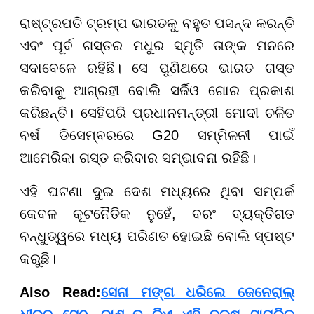
ରାଷ୍ଟ୍ରପତି ଟ୍ରମ୍ପ ଭାରତକୁ ବହୁତ ପସନ୍ଦ କରନ୍ତି
ଏବଂ ପୂର୍ବ ଗସ୍ତର ମଧୁର ସ୍ମୃତି ତାଙ୍କ ମନରେ
ସଦାବେଳେ ରହିଛି। ସେ ପୁଣିଥରେ ଭାରତ ଗସ୍ତ
କରିବାକୁ ଆଗ୍ରହୀ ବୋଲି ସର୍ଜିଓ ଗୋର ପ୍ରକାଶ
କରିଛନ୍ତି। ସେହିପରି ପ୍ରଧାନମନ୍ତ୍ରୀ ମୋଦୀ ଚଳିତ
ବର୍ଷ ଡିସେମ୍ବରରେ G20 ସମ୍ମିଳନୀ ପାଇଁ
ଆମେରିକା ଗସ୍ତ କରିବାର ସମ୍ଭାବନା ରହିଛି।
ଏହି ଘଟଣା ଦୁଇ ଦେଶ ମଧ୍ୟରେ ଥିବା ସମ୍ପର୍କ
କେବଳ କୂଟନୈତିକ ନୁହେଁ, ବରଂ ବ୍ୟକ୍ତିଗତ
ବନ୍ଧୁତ୍ୱରେ ମଧ୍ୟ ପରିଣତ ହୋଇଛି ବୋଲି ସ୍ପଷ୍ଟ
କରୁଛି।
Also Read:
ସେନା ମଙ୍ଗ ଧରିଲେ ଜେନେରାଲ୍