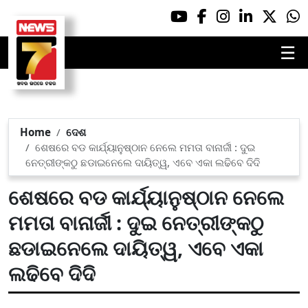
☰
Home
ଦେଶ
ଶେଷରେ ବଡ କାର୍ଯ୍ୟାନୁଷ୍ଠାନ ନେଲେ ମମତା ବାନାର୍ଜୀ : ଦୁଇ
ନେତ୍ରୀଙ୍କଠୁ ଛଡାଇନେଲେ ଦାୟିତ୍ୱ, ଏବେ ଏକା ଲଢିବେ ଦିଦି
ଶେଷରେ ବଡ କାର୍ଯ୍ୟାନୁଷ୍ଠାନ ନେଲେ
ମମତା ବାନାର୍ଜୀ : ଦୁଇ ନେତ୍ରୀଙ୍କଠୁ
ଛଡାଇନେଲେ ଦାୟିତ୍ୱ, ଏବେ ଏକା
ଲଢିବେ ଦିଦି