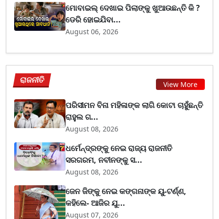
ମୋବାଇଲ୍ ଦେଖାଇ ପିଲାଙ୍କୁ ଖୁଆଉଛନ୍ତି କି ?
ଡେରି ହୋଇଯିବା...
August 06, 2026
ରାଜନୀତି
View More
ପରିସୀମନ ବିନା ମହିଳାଙ୍କ ଲାଗି କୋଟା ଚାହୁଁଛନ୍ତି
ରାହୁଲ ଗ...
August 08, 2026
ଧର୍ମେନ୍ଦ୍ରଙ୍କୁ ନେଇ ରାଜ୍ୟ ରାଜନୀତି
ସରଗରମ, ନବୀନଙ୍କୁ ସ...
August 08, 2026
ଜେନ ଜିଙ୍କୁ ନେଇ କଙ୍ଗନାଙ୍କ ୟୁ-ଟର୍ଣ୍ଣ,
କହିଲେ- ଆଜିର ଯୁ...
August 07, 2026