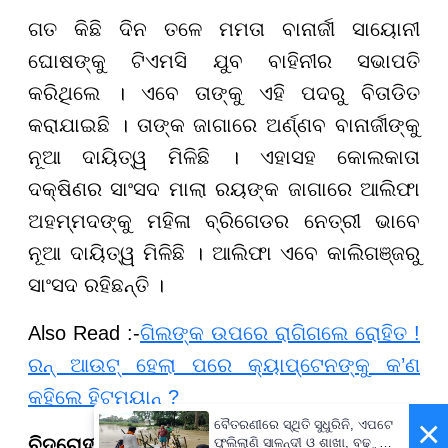
ଗତ କିଛି ଦିନ ତଳେ ମମତା ବାନାର୍ଜୀ ସାୟୋନୀ
ଘୋଷଙ୍କୁ ଟିଏମସି ଯୁବ ବାହିନୀର ସଭାପତି
କରିଥିଲେ । ଏବେ ତାଙ୍କୁ ଏହି ପଦରୁ ବିତାଡିତ
କରାଯାଇଛି । ତାଙ୍କ ଜାଗାରେ ଅର୍ଣ୍ଣବ ବାନାର୍ଜୀଙ୍କୁ
ନୂଆ ଦାୟିତ୍ୱ ମିଳିଛି । ଏହାସହ କୋଲକାତା
ଦକ୍ଷିଣର ସାଂସଦ ମାଲା ରୟଙ୍କ ଜାଗାରେ ଆଲିଫା
ଅହମ୍ମଦଙ୍କୁ ମହିଳା ବ୍ରିଗେଡର ନେତ୍ରୀ ଭାବେ
ନୂଆ ଦାୟିତ୍ୱ ମିଳିଛି । ଆଲିଫା ଏବେ କାଲିଗଞ୍ଜରୁ
ସାଂସଦ ରହିଛନ୍ତି ।
Also Read :-
ଗିଲଙ୍କ ଉପରେ ରାଗିଗଲେ ରୋହିତ !
ରନ୍ ଆଉଟ୍ ହେଲା ପରେ କ୍ୟାପ୍ଟେନଙ୍କୁ କ’ଣ
କହିଲେ ହିଟମ୍ୟାନ୍ ?
×
ବୈତରଣୀରେ ସ୍ଥିତି ସୁଧୁରିନି, ଏପଟେ
ବିଦ୍ରୋହୀ ଟିମରେ ଦୁଇ ନେତ୍ରୀ
ଫୁଲିଲାଣି ସାଳନ୍ଦୀ ଓ ଶାଖା, ବଢ଼ୁଛି