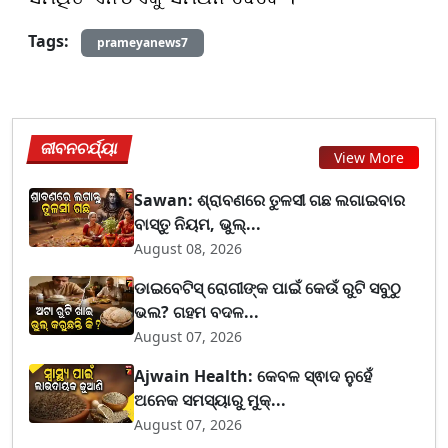
Tags:
prameyanews7
ଜୀବନଚର୍ଯ୍ୟା
View More
Sawan: ଶ୍ରାବଣରେ ତୁଳସୀ ଗଛ ଲଗାଇବାର
ବାସ୍ତୁ ନିୟମ, ଭୁଲ୍...
August 08, 2026
ଡାଇବେଟିସ୍ ରୋଗୀଙ୍କ ପାଇଁ କେଉଁ ରୁଟି ସବୁଠୁ
ଭଲ? ଗହମ ବଦଳ...
August 07, 2026
Ajwain Health: କେବଳ ସ୍ଵାଦ ନୁହେଁ
ଅନେକ ସମସ୍ୟାରୁ ମୁକ୍...
August 07, 2026