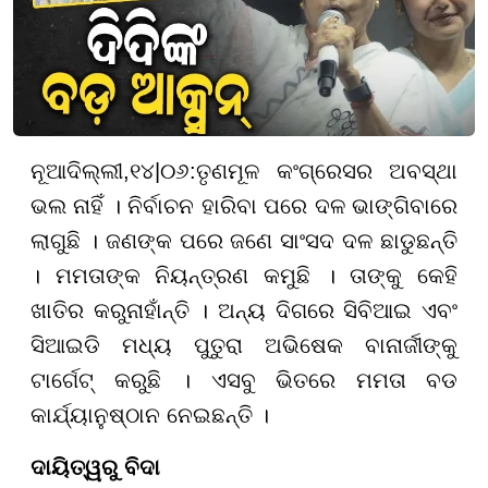
ନୂଆଦିଲ୍ଲୀ
,
୧
୪
|
୦୬
:
ତୃଣମୂଳ କଂଗ୍ରେସର ଅବସ୍ଥା
ଭଲ ନାହିଁ । ନିର୍ବାଚନ ହାରିବା ପରେ ଦଳ ଭାଙ୍ଗିବାରେ
ଲାଗୁଛି । ଜଣଙ୍କ ପରେ ଜଣେ ସାଂସଦ ଦଳ ଛାଡୁଛନ୍ତି
। ମମତାଙ୍କ ନିୟନ୍ତ୍ରଣ କମୁଛି । ତାଙ୍କୁ କେହି
ଖାତିର କରୁନାହାଁନ୍ତି । ଅନ୍ୟ ଦିଗରେ ସିବିଆଇ ଏବଂ
ସିଆଇଡି ମଧ୍ୟ ପୁତୁରା ଅଭିଷେକ ବାନାର୍ଜୀଙ୍କୁ
ଟାର୍ଗେଟ୍ କରୁଛି । ଏସବୁ ଭିତରେ ମମତା ବଡ
କାର୍ଯ୍ୟାନୁଷ୍ଠାନ ନେଇଛନ୍ତି ।
ଦାୟିତ୍ୱରୁ ବିଦା