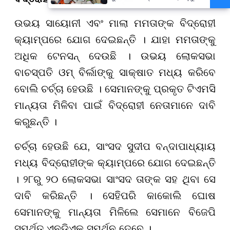
ବନ୍ୟା ଭୟ
ଉଭୟ ସାୟୋନୀ ଏବଂ ମାଲା ମମତାଙ୍କ ବିଦ୍ରୋହୀ
କ୍ୟାମ୍ପରେ ଯୋଗ ଦେଇଛନ୍ତି । ଯାହା ମମତାଙ୍କୁ
ଅଧିକ ଟେନସନ୍ ଦେଉଛି । ଉଭୟ ଲୋକସଭା
ବାଚସ୍ପତି ଓମ୍ ବିର୍ଲାଙ୍କୁ ସାକ୍ଷାତ ମଧ୍ୟ କରିବେ
ବୋଲି ଚର୍ଚ୍ଚା ହେଉଛି । ସେମାନଙ୍କୁ ପ୍ରକୃତ ଟିଏମସି
ମାନ୍ୟତା ମିଳିବା ପାଇଁ ବିଦ୍ରୋହୀ ନେତାମାନେ ଦାବି
କରୁଛନ୍ତି ।
ଚର୍ଚ୍ଚା ହେଉଛି ଯେ, ସାଂସଦ ସୁଦୀପ ବନ୍ଦାପାଧ୍ୟାୟ
ମଧ୍ୟ ବିଦ୍ରୋହୀଙ୍କ କ୍ୟାମ୍ପରେ ଯୋଗ ଦେଇଛନ୍ତି
। ୨୮ରୁ ୨୦ ଲୋକସଭା ସାଂସଦ ତାଙ୍କ ସହ ଥିବା ସେ
ଦାବି କରିଛନ୍ତି । ସେହିପରି କାକୋଲି ଘୋଷ
ସେମାନଙ୍କୁ ମାନ୍ୟତା ମିଳିଲେ ସେମାନେ ବିଜେପି
ସମର୍ଥିତ ଏନଡିଏକୁ ସମର୍ଥନ ଦେବେ ।