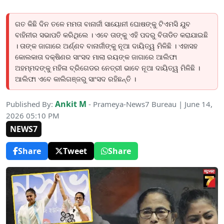
ଗତ କିଛି ଦିନ ତଳେ ମମତା ବାନାର୍ଜୀ ସାୟୋନୀ ଘୋଷଙ୍କୁ ଟିଏମସି ଯୁବ
ବାହିନୀର ସଭାପତି କରିଥିଲେ । ଏବେ ତାଙ୍କୁ ଏହି ପଦରୁ ବିତାଡିତ କରାଯାଇଛି
। ତାଙ୍କ ଜାଗାରେ ଅର୍ଣ୍ଣବ ବାନାର୍ଜୀଙ୍କୁ ନୂଆ ଦାୟିତ୍ୱ ମିଳିଛି । ଏହାସହ
କୋଲକାତା ଦକ୍ଷିଣର ସାଂସଦ ମାଲା ରୟଙ୍କ ଜାଗାରେ ଆଲିଫା
ଅହମ୍ମଦଙ୍କୁ ମହିଳା ବ୍ରିଗେଡର ନେତ୍ରୀ ଭାବେ ନୂଆ ଦାୟିତ୍ୱ ମିଳିଛି ।
ଆଲିଫା ଏବେ କାଲିଗଞ୍ଜରୁ ସାଂସଦ ରହିଛନ୍ତି ।
Ankit M
Published By:
- Prameya-News7 Bureau | June 14,
2026 05:10 PM
NEWS7
Share
Tweet
Share