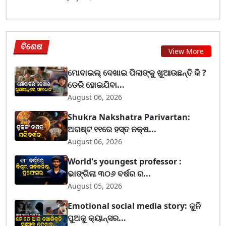
ବିଶେଷ
View More
ମୋବାଇଲ୍ ଦେଖାଇ ପିଲାଙ୍କୁ ଖୁଆଉଛନ୍ତି କି ?
ଡେରି ହୋଇଯିବା...
August 06, 2026
Shukra Nakshatra Parivartan:
ଅଗଷ୍ଟ ୧୧ରେ ହସ୍ତ ନକ୍ଷ...
August 06, 2026
World's youngest professor :
ଭାଙ୍ଗିଲା ୩୦୬ ବର୍ଷର ର...
August 05, 2026
Emotional social media story: କୁନି
ପୁଅକୁ କ୍ୟାନ୍ସର...