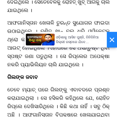
ଦେଇଥିଲେ । ସେତେବେଳକୁ ରୋହିତ୍ ଖୁବ୍ ଆଗକୁ ଚାଲି
ଯାଇଥିଲେ ।
ଆଫଗାନିସ୍ତାନ ଖେଳାଳି ତୁରନ୍ତ ସୁଯୋଗର ଫାଇଦା
ଉଠାଇଥିଲେ । ରଶିଦ ଖାନ୍ ବଲ ଧରି ଓ୍ୱିକେଟକୁ
×
ଓଡ଼ିଶାକୁ ଆସିବ ପୁଞ୍ଜି, ତିନିଦିନିଆ
ଥ୍ରୋ କରିଥିଲେ । ଫଳରେ ୧୬ ରନ୍ କରି ରୋହିତ
ଦିଲ୍ଲୀ ଗସ୍ତରେ ଯିବେ
ମୁଖ୍ୟମନ୍ତ୍ରୀ ମୋହନ ମାଝୀ
ଆଉଟ୍ ହୋଇଥିଲେ ।ଏହାପରେ ସେ ଅସନ୍ତୁଷ୍ଟ ଥିବା
ସ୍ପଷ୍ଟ ଜଣା ପଡୁଥିଲା । ସେ ରିପ୍ଲେର ଅପେକ୍ଷା
ନକରି ପ୍ୟାଭିଲିୟନ ଚାଲି ଯାଇଥିଲେ ।
ଗିଲଙ୍କ ଜବାବ
ତେବେ ମ୍ୟାଚ୍ ପରେ ଗିଲଙ୍କୁ ଏବାବଦରେ ପ୍ରଶ୍ନ
କରାଯାଇଥିଲା । ସେ ହସିକରି କହିଥିଲେ ଯେ, ରୋହିତ
ରିପ୍ଲେ ଦେଖିସାରିଥିଲେ । କିଛି କଥା ନାହିଁ । ସବୁ ଠିକ୍
ଅଛି । ଆଫଗାନିସ୍ତାନ ବିପକ୍ଷରେ ଖେଳାଯାଇଥିବା