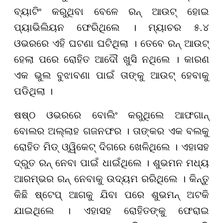
ବ୍ୟାଟିଂ କରୁଥିବା ବେଳେ ରନ୍ ଆଉଟ୍ ହୋଇ
ପ୍ୟାଭିଲିୟନ ଫେରିଥିଲେ । ମ୍ୟାଚର ୫.୪
ଓଭରରେ ଏହି ଘଟଣା ଘଟିଥିଲା । ତେବେ ରନ୍ ଆଉଟ୍
ହେଲା ପରେ ରୋହିତ ଆଦୌ ଖୁସି ନଥିଲେ । କାରଣ
ଏକ ଭୁଲ ବୁଝାବଣା ପାଇଁ ତାଙ୍କୁ ଆଉଟ୍ ହେବାକୁ
ପଡିଥିଲା ।
ଷଷ୍ଠ ଓଭରରେ ବୋଲିଂ କରୁଥିଲେ ଆଫଗାନ୍
ବୋଲର ଅଲ୍ଲାହ ଗଜନଫର । ତାଙ୍କର ଏକ ବଲକୁ
ରୋହିତ ମିଡ୍ ଓ୍ୱିକେଟ୍ ଦିଗରେ ଖେଳିଥିଲେ । ଏହାସହ
ଦ୍ରୁତ ରନ୍ ନେବା ପାଇଁ ଧାଇଁଥିଲେ । ଶୁଭମନ ମଧ୍ୟ
ଆରମ୍ଭର ରନ୍ ନେବାକୁ ଉଦ୍ୟମ ରରିଥିଲେ । କିନ୍ତୁ
କିଛି ଷ୍ଟେପ୍ ଆଗକୁ ଯିବା ପରେ ଶୁଭମନ୍ ଅଟକି
ଯାଇଥିଲେ । ଏହାସହ ରୋହିତଙ୍କୁ ଫେରାଇ