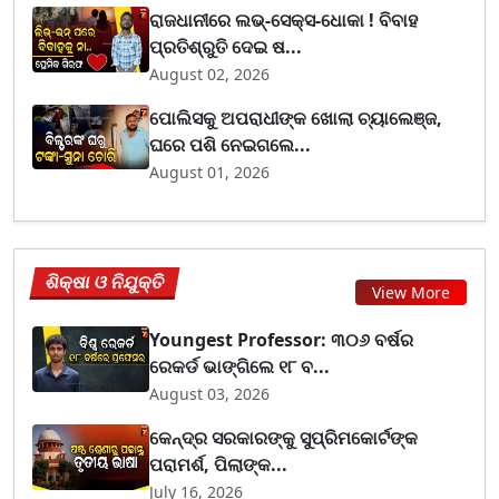
ରାଜଧାନୀରେ ଲଭ୍-ସେକ୍ସ-ଧୋକା ! ବିବାହ
ପ୍ରତିଶ୍ରୁତି ଦେଇ ଷ...
August 02, 2026
ପୋଲିସକୁ ଅପରାଧୀଙ୍କ ଖୋଲା ଚ୍ୟାଲେଞ୍ଜ,
ଘରେ ପଶି ନେଇଗଲେ...
August 01, 2026
ଶିକ୍ଷା ଓ ନିଯୁକ୍ତି
View More
Youngest Professor: ୩୦୬ ବର୍ଷର
ରେକର୍ଡ ଭାଙ୍ଗିଲେ ୧୮ ବ...
August 03, 2026
କେନ୍ଦ୍ର ସରକାରଙ୍କୁ ସୁପ୍ରିମକୋର୍ଟଙ୍କ
ପରାମର୍ଶ, ପିଲାଙ୍କ...
July 16, 2026