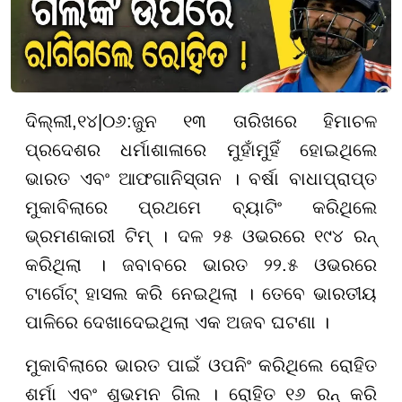
ଦିଲ୍ଲୀ
,
୧
୪
|
୦୬
:
ଜୁନ ୧୩ ତାରିଖରେ ହିମାଚଳ
ପ୍ରଦେଶର ଧର୍ମାଶାଳାରେ ମୁହାଁମୁହିଁ ହୋଇଥିଲେ
ଭାରତ ଏବଂ ଆଫଗାନିସ୍ତାନ । ବର୍ଷା ବାଧାପ୍ରାପ୍ତ
ମୁକାବିଲାରେ ପ୍ରଥମେ ବ୍ୟାଟିଂ କରିଥିଲେ
ଭ୍ରମଣକାରୀ ଟିମ୍ । ଦଳ ୨୫ ଓଭରରେ ୧୯୪ ରନ୍
କରିଥିଲା । ଜବାବରେ ଭାରତ ୨୨.୫ ଓଭରରେ
ଟାର୍ଗେଟ୍ ହାସଲ କରି ନେଇଥିଲା । ତେବେ ଭାରତୀୟ
ପାଳିରେ ଦେଖାଦେଇଥିଲା ଏକ ଅଜବ ଘଟଣା ।
ମୁକାବିଲାରେ ଭାରତ ପାଇଁ ଓପନିଂ କରିଥିଲେ ରୋହିତ
ଶର୍ମା ଏବଂ ଶୁଭମନ ଗିଲ । ରୋହିତ ୧୬ ରନ୍ କରି