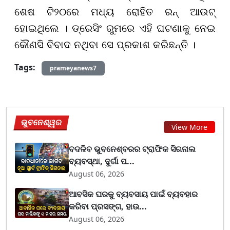
ଶେଷ ଟି୨୦ରେ ମଧ୍ୟ ରୋହିତ ରନ୍ ଆଉଟ୍
ହୋଇଥିଲେ । ଡ୍ରେସିଂ ରୁମରେ ଏହି ଘଟଣାକୁ ନେଇ
କୌଣସି ବିବାଦ ନଥିବା ସେ ପ୍ରକାଶ କରିଛନ୍ତି ।
Tags:
prameyanews7
ଭୁବନେଶ୍ୱର
View More
ବଦଳିବ ଭୁବନେଶ୍ବରର ଟ୍ରାଫିକ ସିଗନାଲ
ବ୍ୟବସ୍ଥା, ଦୁର୍ଗା ପ...
August 06, 2026
ଆବସିକ ଘରକୁ ବ୍ୟବସାୟ ପାଇଁ ବ୍ୟବହାର
କରିବା ପ୍ରସଙ୍ଗ, ହାଉ...
August 06, 2026