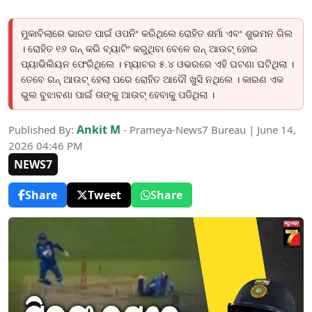
ମୁକାବିଲାରେ ଭାରତ ପାଇଁ ଓପନିଂ କରିଥିଲେ ରୋହିତ ଶର୍ମା ଏବଂ ଶୁଭମନ ଗିଲ
। ରୋହିତ ୧୬ ରନ୍ କରି ବ୍ୟାଟିଂ କରୁଥିବା ବେଳେ ରନ୍ ଆଉଟ୍ ହୋଇ
ପ୍ୟାଭିଲିୟନ ଫେରିଥିଲେ । ମ୍ୟାଚର ୫.୪ ଓଭରରେ ଏହି ଘଟଣା ଘଟିଥିଲା ।
ତେବେ ରନ୍ ଆଉଟ୍ ହେଲା ପରେ ରୋହିତ ଆଦୌ ଖୁସି ନଥିଲେ । କାରଣ ଏକ
ଭୁଲ ବୁଝାବଣା ପାଇଁ ତାଙ୍କୁ ଆଉଟ୍ ହେବାକୁ ପଡିଥିଲା ।
Ankit M
Published By:
- Prameya-News7 Bureau | June 14,
2026 04:46 PM
NEWS7
Share
Tweet
Share