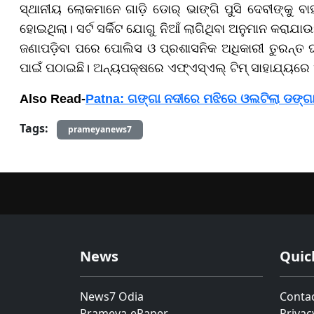
ସ୍ଥାନୀୟ ଲୋକମାନେ ଗାଡ଼ି ଡୋର୍ ଭାଙ୍ଗି ପୁସି ଦେବୀଙ୍କୁ ବ
ହୋଇଥିଲା। ସର୍ଟ ସର୍କିଟ ଯୋଗୁ ନିଆଁ ଲାଗିଥିବା ଅନୁମାନ କରାଯ
ଜଣାପଡ଼ିବା ପରେ ପୋଲିସ ଓ ପ୍ରଶାସନିକ ଅଧିକାରୀ ତୁରନ୍ତ 
ପାଇଁ ପଠାଇଛି। ଅନ୍ୟପକ୍ଷରେ ଏଫ୍ଏସ୍ଏଲ୍ ଟିମ୍ ସାହାଯ୍ୟରେ
Also Read-
Patna: ଗଙ୍ଗା ନଦୀରେ ମଝିରେ ଓଲଟିଲା ଡଙ୍ଗା;
Tags:
prameyanews7
News
Quic
News7 Odia
Conta
Prameya-ePaper
Privac