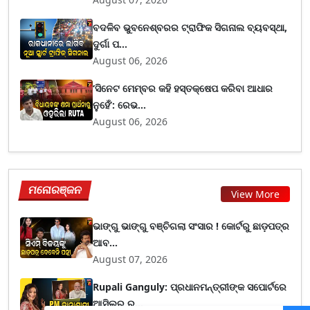
ବଦଳିବ ଭୁବନେଶ୍ବରର ଟ୍ରାଫିକ ସିଗନାଲ ବ୍ୟବସ୍ଥା,
ଦୁର୍ଗା ପ...
August 06, 2026
‘ସିନେଟ ମେମ୍ବର କହି ହସ୍ତକ୍ଷେପ କରିବା ଆଧାର
ନୁହେଁ’: ରେଭ...
August 06, 2026
ମନୋରଞ୍ଜନ
View More
ଭାଙ୍ଗୁ ଭାଙ୍ଗୁ ବଞ୍ଚିଗଲା ସଂସାର ! କୋର୍ଟରୁ ଛାଡ଼ପତ୍ର
ଆବ...
August 07, 2026
Rupali Ganguly: ପ୍ରଧାନମନ୍ତ୍ରୀଙ୍କ ସପୋର୍ଟରେ
ଆସିଲର ର...