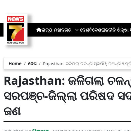
ରାଜ୍ୟ
ମହାନଗର
ଦେଶ
ବିଦେଶ
ରାଜନୀତି
ଶିକ୍ଷା 
Home
ଦେଶ
Rajasthan: ଜଳିଗଲା ଚଳନ୍ତା ସ୍କର୍ପିଓ; ଜିଅନ୍ତା ୨
Rajasthan: ଜଳିଗଲା ଚଳନ୍ତା ସ
ସରପଞ୍ଚ-ଜିଲ୍ଲା ପରିଷଦ ସ
ଜଣ