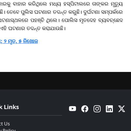
ାହାରକୁ ବାହାର କରିଥିଲେ ମଧ୍ୟ ହସ୍ପିଟାଲରେ ତାଙ୍କର ମୃତ୍ୟୁ
ାଉଛି। ତେବେ ପୁଲିସ ଘଟଣାର ତଦନ୍ତ କରୁଛି। ଦୁର୍ଘଟଣା ସମ୍ପର୍କରେ
ଘଟଣାସ୍ଥଳରେ ପହଞ୍ଚି ଥିଲେ। ପୋଲିସ ମୃତଦେହ ବ୍ୟବଚ୍ଛେଦ
 ଏହି ଘଟଣାର ତଦନ୍ତ କରାଯାଉଛି।
 ୨ ମୃତ, ୫ ନିଖୋଜ
k Links
YouTube
Facebook
Instagram
Linkedin
Twitt
ct Us
y Policy