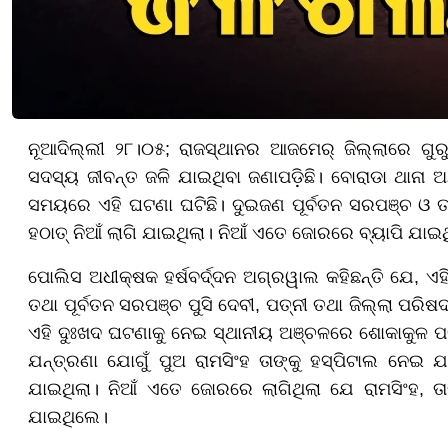
ନୂଆଦିଲ୍ଲୀ ୨୮।୦୫; ରାଜସ୍ଥାନର ଆଜମେର୍ ଜିଲ୍ଲାରେ ଗ
ସଦସ୍ୟ ଜୀବନ୍ତ ଜଳି ଯାଇଥିବା ଜଣାପଡ଼ିଛି। ବୋରାଡା ଥାନା ଅ
ସମୟରେ ଏହି ଘଟଣା ଘଟିଛି। ଦୁଇଜଣ ପୂର୍ବତନ ସରପଞ୍ଚ ଓ ତା
ହଠାତ୍ ନିଆଁ ଲାଗି ଯାଇଥିଲା। ନିଆଁ ଏତେ ଜୋରରେ ବ୍ୟାପି ଯାଇ
ପୋଲିସ ଅଧୀକ୍ଷକ ହର୍ଷବର୍ଦ୍ଦନ ଅଗ୍ରୱାଲ କହିଛନ୍ତି ଯେ, ଏହି 
ତଥା ପୂର୍ବତନ ସରପଞ୍ଚ ପୁସି ଦେବୀ, ପତ୍ନୀ ତଥା ଜିଲ୍ଲା ପରିଷଦ 
ଏହି ଦୁଃଖଦ ଘଟଣାକୁ ନେଇ ସ୍ଥାନୀୟ ଅଞ୍ଚଳରେ ଶୋକାକୁଳ ପରିବ
ଯନ୍ତ୍ରଣା ଯୋଗୁଁ ପୁଅ ରାମସିଂହ ତାଙ୍କୁ ହସ୍ପିଟାଲ ନେଇ ଯ
ଯାଇଥିଲା। ନିଆଁ ଏତେ ଜୋରରେ ଲାଗିଥିଲା ଯେ ରାମସିଂହ, ତାଙ
ଯାଇଥିଲେ।