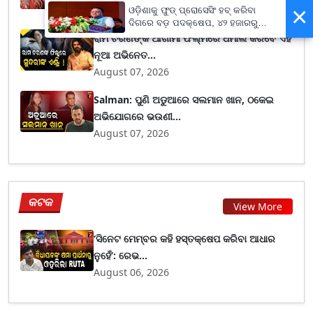
×
August 07, 2026
ଓଡ଼ିଶାକୁ ଫୁଡ୍ ପ୍ରୋସେସିଂ ହବ୍ କରିବା
ଦିଗରେ ବଡ଼ ପଦକ୍ଷେପ, ୪୨ ହଜାରରୁ
ଅଧିକ ନିଯୁକ୍ତି ସୁଯୋଗ
ରାମ ଚରଣଙ୍କ ଆଗାମୀ ଫିଲ୍ମରେ ଧମାଲ କରିବେ ଏହି
ନୂଆ ଅଭିନେତ...
August 07, 2026
Salman: ପୁଣି ଅଡୁଆରେ ସଲମାନ ଖାନ, ଠକେଇ
ଅଭିଯୋଗରେ ଭଉଣୀ...
August 07, 2026
କଟକ
View More
‘ସିନେଟ ମେମ୍ବର କହି ହସ୍ତକ୍ଷେପ କରିବା ଆଧାର
ନୁହେଁ’: ରେଭ...
August 06, 2026