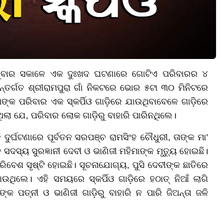
ୁରୁବାର ସକାଳେ ଏକ ଦୁଃଖଦ ଘଟଣାରେ ଗୋଟିଏ ପରିବାରର ୪
ନ୍ତର୍ଗତ ଶ୍ରୀରାମପୁରା ଗାଁ ନିକଟରେ ଭୋର ୫ଟା ୩୦ ମିନିଟରେ
ଙ୍କ ପରିବାର ଏକ ସ୍କର୍ପିଓ ଗାଡ଼ିରେ ଯାଉଥିବାବେଳେ ଗାଡ଼ିରେ
ଥିଲା ଯେ, ପରିବାର ଲୋକ ଗାଡ଼ିରୁ ବାହାରି ପାରିନଥିଲେ।
ଦୁର୍ଘଟଣାରେ ପୂର୍ବତନ ସରପଞ୍ଚ ରାମସିଂହ ଚୌଧୁରୀ, ତାଙ୍କ ମା’
ସଦସ୍ୟ ସୁରଜ୍ଞାନୀ ଦେବୀ ଓ ଭାଣିଜୀ ମହିମାଙ୍କ ମୃତ୍ୟୁ ହୋଇଛି।
େଶ ସୃଷ୍ଟି ହୋଇଛି। ସୂଚନାଯୋଗ୍ୟ, ପୁସି ଦେବୀଙ୍କ ଛାତିରେ
ାଉଥିଲେ। ଏହି ସମୟରେ ସ୍କର୍ପିଓ ଗାଡ଼ିରେ ହଠାତ୍ ନିଆଁ ଲାଗି
୍କ ପତ୍ନୀ ଓ ଭାଣିଜୀ ଗାଡ଼ିରୁ ବାହାରି ନ ପାରି ଜିଅନ୍ତା ଜଳି