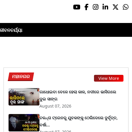
ଜୀବନଚର୍ଯ୍ୟା
ମହାନଗର
View More
ଗାଧୋଇବା ବେଳେ ହେଲା କାଳ, ନଦୀରେ ଭାସିଗଲେ
ଦୁଇ ସାଙ୍ଗ
August 07, 2026
ଚଳନ୍ତା ଟ୍ରେନରୁ ଯୁବକଙ୍କୁ ଠେଲିଦେଲେ ଦୁର୍ବୃତ୍ତ,
ବର୍ଷା...
August 07, 2026