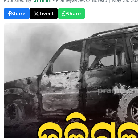
Simran
Published By:
- Prameya-News7 Bureau | May 28, 20
Share
Tweet
Share