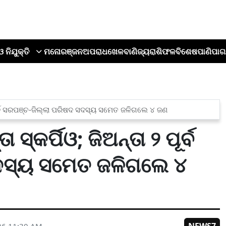
ଓ ନିଯୁକ୍ତି
ମନୋରଞ୍ଜନ
ଅପରାଧ
ଖେଳ
ବାଣିଜ୍ୟ
ରାଶିଫଳ
ବିଶେଷ
ପାଣିପାଗ
 ପୂର୍ବ ସରପଞ୍ଚ-ଜିଲ୍ଲା ପରିଷଦ ସଦସ୍ୟ ସମେତ ଜଳିଗଲେ ୪ ଜଣ
୍କର୍ପିଓ; ଜିଅନ୍ତା ୨ ପୂର୍ବ
ଦସ୍ୟ ସମେତ ଜଳିଗଲେ ୪