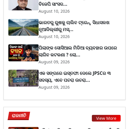
ବିଜେପି ସାଂସଦ...
August 10, 2026
ଭାରତରୁ ରୁଷକୁ ଚାଲିବ ଟ୍ରେନ୍, ସିଧାସଳଖ
ନୂଆଦିଲ୍ଲୀରୁ ମସ୍...
August 10, 2026
ପିଲାଙ୍କ ସୋସିଆଲ ମିଡିଆ ବ୍ୟବହାର ଉପରେ
ଲାଗିବ କଟକଣା ? ଲୋ...
August 09, 2026
ଏକ ସଙ୍ଗରେ ଇସ୍ତଫା ଦେଲେ JPSCର ୩
ସଦସ୍ୟ, ଏବେ ପଚରା ଉଚରା...
August 09, 2026
ରାଜନୀତି
View More