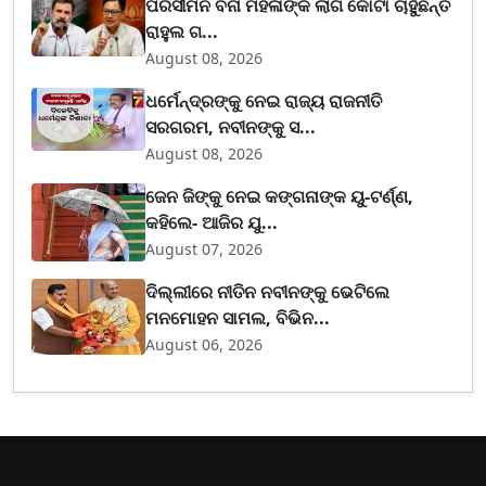
ପରିସୀମନ ବିନା ମହିଳାଙ୍କ ଲାଗି କୋଟା ଚାହୁଁଛନ୍ତି
ରାହୁଲ ଗ...
August 08, 2026
ଧର୍ମେନ୍ଦ୍ରଙ୍କୁ ନେଇ ରାଜ୍ୟ ରାଜନୀତି
ସରଗରମ, ନବୀନଙ୍କୁ ସ...
August 08, 2026
ଜେନ ଜିଙ୍କୁ ନେଇ କଙ୍ଗନାଙ୍କ ୟୁ-ଟର୍ଣ୍ଣ,
କହିଲେ- ଆଜିର ଯୁ...
August 07, 2026
ଦିଲ୍ଲୀରେ ନୀତିନ ନବୀନଙ୍କୁ ଭେଟିଲେ
ମନମୋହନ ସାମଲ, ବିଭିନ...
August 06, 2026