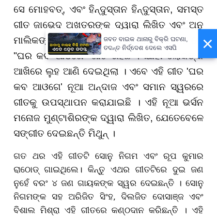
ସେ ମୋହବତ୍, ଏବଂ ହିନ୍ଦୁସ୍ତାନ ହିନ୍ଦୁସ୍ତାନ, ସମସ୍ତ
ଗୀତ ଜାଭେଦ ଅଖତରଙ୍କ ଦ୍ୱାରା ଲିଖିତ ଏବଂ ଅନୁ
×
ମାଲିକଙ୍କ ଦ୍ୱାରା ରଚିତ । ବର୍ତ୍ତମାନ 'ବର୍ଡର ୨' ରେ
ଜବତ ବାଇକ ଥାନାରୁ ବିକ୍ରି ଘଟଣା,
ତଦନ୍ତ ନିର୍ଦ୍ଦେଶ ଦେଲେ ଏସପି
"ଘର କବ ଆଓଗେ" ଗୀତ ରହିଛି । ଯାହା ଲୋକଙ୍କ
ଆଖିରେ ଲୁହ ଆଣି ଦେଇଥିଲା । ଏବେ ଏହି ଗୀତ 'ଘର
କବ ଆଓଗେ' ନୂଆ ଅନ୍ଦାଜ ଏବଂ ସମାନ ସ୍ୱରରେ
ଗୀତକୁ ଉପସ୍ଥାପନ କରାଯାଇଛି । ଏହି ନୂଆ ଭର୍ସନ
ମନୋଜ ମୁଣ୍ଟାଶିରଙ୍କ ଦ୍ୱାରା ଲିଖିତ, ଯେତେବେଳେ
ସଙ୍ଗୀତ ଦେଇଛନ୍ତି ମିଥୁନ୍ ।
ଗତ ଥର ଏହି ଗୀତଟି ସୋନୁ ନିଗମ ଏବଂ ରୂପ କୁମାର
ରାଠୋଡ୍ ଗାଇଥିଲେ। କିନ୍ତୁ ଏଥର ଗୀତଟିରେ ଦୁଇ ଜଣ
ନୁହେଁ ବରଂ ୪ ଜଣ ଗାୟକଙ୍କ ସ୍ୱର ଦେଇଛନ୍ତି । ସୋନୁ
ନିଗମଙ୍କ ସହ ଅରିଜିତ ସିଂହ, ଦିଲଜିତ ଦୋସାଞ୍ଜ ଏବଂ
ବିଶାଲ ମିଶ୍ରା ଏହି ଗୀତରେ କଣ୍ଠଦାନ କରିଛନ୍ତି । ଏହି