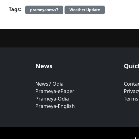
Tags:
prameyanews7
Weather Update
News
Quic
News7 Odia
Conta
Prameya-ePaper
Privac
Prameya-Odia
Terms
Prameya-English