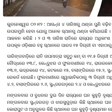
ଭୁବନେଶ୍ୱର ୦୨।୧୨ : ଆସନ୍ତା ୪ ତାରିଖରୁ ଥଣ୍ଡା ପୁଣି ବଢ଼ିବ 
ଉପରମୁହାଁ ହେବା ଯୋଗୁ ଅନେକ ସ୍ଥାନରୁ ଥଣ୍ଡା କମିଯାଇଛି । କ
ଆକଳନ କରିଛି । ୨ ଓ ୩ ତାରିଖ ରାତିରେ ରାଜ୍ୟର ଅଧିକାଂଶ ସ
ଉପକୂଳ ଓଡ଼ିଶାର ବହୁ ସ୍ଥାନରେ ପାରଦ ୧୫ ଡିଗ୍ରୀ ବା ଏହାଠାର
ଦାରିଙ୍ଗବାଡ଼ିରେ ରାତି ତାପମାତ୍ରା ସବୁଠୁ କମ୍ ବା ୧୧.୫ ଡିଗ୍ର
ବୌଦ୍ଧରେ ୧୩.୮, କେନ୍ଦୁଝର ଓ ଫୁଲବାଣୀରେ ୧୪, ରାଉରକେଲା
୧୩.୭, ଭଦ୍ରକରେ ୧୪, କଟକରେ ୧୫, ବଲାଙ୍ଗିରରେ ୧୫.୨, ସୁ
ରେକର୍ଡ ହୋଇଛି। ଫୁଲବାଣୀରେ ସ୍ୱାଭାବିକଠାରୁ ୩ ଡିଗ୍ରୀ ଅଧି
୪.୨, ବଲାଙ୍ଗିରରେ ୨.୬, ସୁନ୍ଦରଗଡ଼ରେ ୨.୪ ଓ କେନ୍ଦୁଝରରେ ୧
ମଙ୍ଗଳବାର ଓ ବୁଧବାର ଦୁଇ ଦିନ ରାଜ୍ୟରେ ଘନ କୁହୁଡ଼ି ଦୃଶ
ମଙ୍ଗଳବାର ସୁନ୍ଦରଗଡ଼ ଓ ଝାରସୁଗୁଡ଼ାର କିଛି ସ୍ଥାନରେ ଘନ କ
କୋରାପୁଟ ଓ ଅନୁଗୁଳର କିଛି ସ୍ଥାନରେ ଘନ କୁହୁଡ଼ି ଦୃଶ୍ୟମାନ