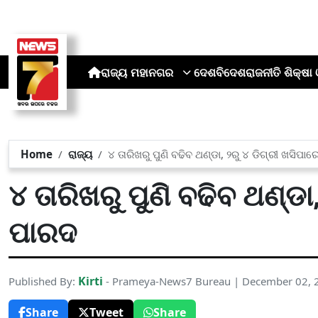
ରାଜ୍ୟ
ମହାନଗର
ଦେଶ
ବିଦେଶ
ରାଜନୀତି
ଶିକ୍ଷା 
Home
ରାଜ୍ୟ
୪ ତାରିଖରୁ ପୁଣି ବଢିବ ଥଣ୍ଡା, ୨ରୁ ୪ ଡିଗ୍ରୀ ଖସିପା
୪ ତାରିଖରୁ ପୁଣି ବଢିବ ଥଣ୍ଡା
ପାରଦ
Kirti
Published By:
- Prameya-News7 Bureau | December 02, 
Share
Tweet
Share