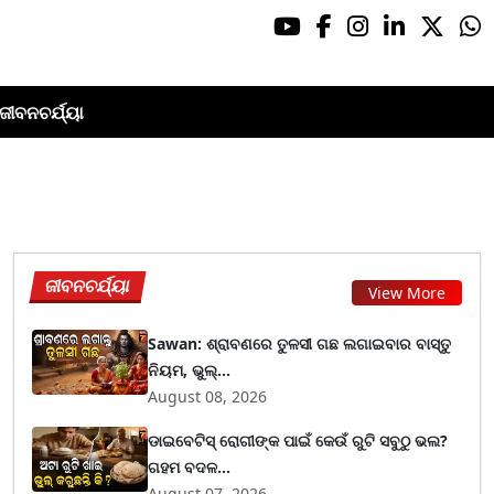
ଜୀବନଚର୍ଯ୍ୟା
ଜୀବନଚର୍ଯ୍ୟା
View More
Sawan: ଶ୍ରାବଣରେ ତୁଳସୀ ଗଛ ଲଗାଇବାର ବାସ୍ତୁ
ନିୟମ, ଭୁଲ୍...
August 08, 2026
ଡାଇବେଟିସ୍ ରୋଗୀଙ୍କ ପାଇଁ କେଉଁ ରୁଟି ସବୁଠୁ ଭଲ?
ଗହମ ବଦଳ...
August 07, 2026