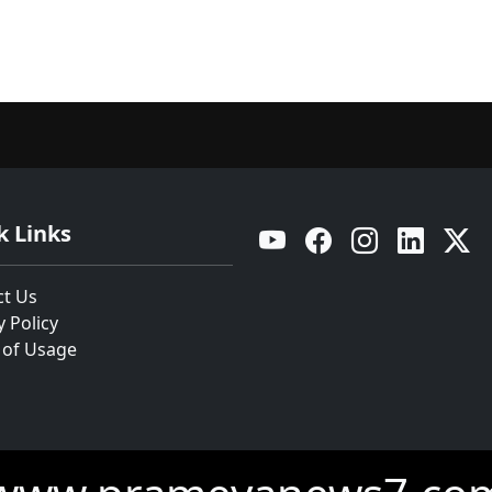
k Links
YouTube
Facebook
Instagram
Linkedin
Twitt
ct Us
y Policy
 of Usage