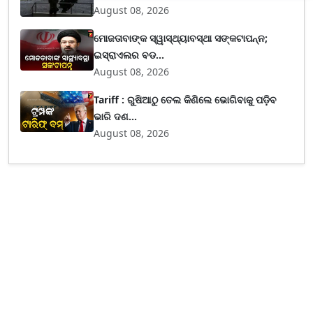
August 08, 2026
ମୋଜତାବାଙ୍କ ସ୍ୱାସ୍ଥ୍ୟାବସ୍ଥା ସଙ୍କଟାପନ୍ନ;
ଇସ୍ରାଏଲର ବଡ...
August 08, 2026
Tariff : ରୁଷିଆଠୁ ତେଲ କିଣିଲେ ଭୋଗିବାକୁ ପଡ଼ିବ
ଭାରି ଦଣ...
August 08, 2026