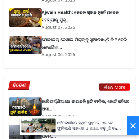
Ajwain Health: କେବଳ ସ୍ଵାଦ ନୁହେଁ ଅନେକ
ସମସ୍ୟାରୁ ମୁକ୍...
August 07, 2026
ମୋବାଇଲ୍ ଦେଖାଇ ପିଲାଙ୍କୁ ଖୁଆଉଛନ୍ତି କି ? ଡେରି
ହୋଇଯିବା...
August 06, 2026
ବିଦେଶ
View More
କାଲିଫର୍ଣ୍ଣିଆରେ ଦୀପାବଳି ଛୁଟି ବାତିଲ, କୋର୍ଟ କହିଲେ
ଅସା...
August 08, 2026
×
ବୈତରଣୀରେ ସ୍ଥିତି ସୁଧୁରିନି, ଏପଟେ
ଉପକୂଳକୁ ମାଡ଼ିଆସୁଛି ‘ଡଲଫିନ୍' ! ୨୦୦ କିମି ବେଗରେ
ଫୁଲିଲାଣି ସାଳନ୍ଦୀ ଓ ଶାଖା, ବଢ଼ୁଛି ବନ୍ୟା
ଭୟ
ପବନ,...