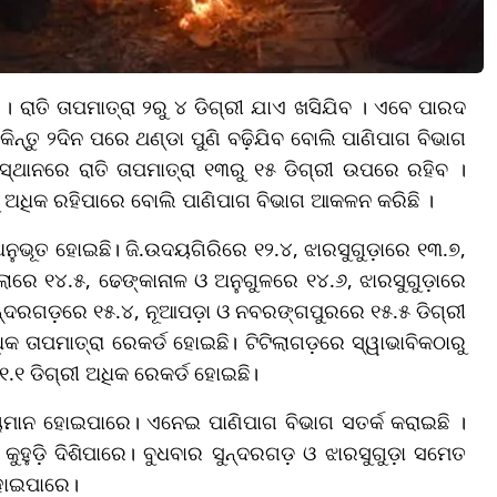
। ରାତି ତାପମାତ୍ରା ୨ରୁ ୪ ଡିଗ୍ରୀ ଯାଏ ଖସିଯିବ । ଏବେ ପାରଦ
ିନ୍ତୁ ୨ଦିନ ପରେ ଥଣ୍ଡା ପୁଣି ବଢ଼ିଯିବ ବୋଲି ପାଣିପାଗ ବିଭାଗ
୍ଥାନରେ ରାତି ତାପମାତ୍ରା ୧୩ରୁ ୧୫ ଡିଗ୍ରୀ ଉପରେ ରହିବ ।
ୁ ଅଧିକ ରହିପାରେ ବୋଲି ପାଣିପାଗ ବିଭାଗ ଆକଳନ କରିଛି ।
ୀ ଅନୁଭୂତ ହୋଇଛି। ଜି.ଉଦୟଗିରିରେ ୧୨.୪, ଝାରସୁଗୁଡ଼ାରେ ୧୩.୭,
ରେ ୧୪.୫, ଢେଙ୍କାନାଳ ଓ ଅନୁଗୁଳରେ ୧୪.୬, ଝାରସୁଗୁଡ଼ାରେ
ନ୍ଦରଗଡ଼ରେ ୧୫.୪, ନୂଆପଡ଼ା ଓ ନବରଙ୍ଗପୁରରେ ୧୫.୫ ଡିଗ୍ରୀ
କ ତାପମାତ୍ରା ରେକର୍ଡ ହୋଇଛି। ଟିଟିଲାଗଡ଼ରେ ସ୍ୱାଭାବିକଠାରୁ
.୧ ଡିଗ୍ରୀ ଅଧିକ ରେକର୍ଡ ହୋଇଛି।
୍ୟମାନ ହୋଇପାରେ। ଏନେଇ ପାଣିପାଗ ବିଭାଗ ସତର୍କ କରାଇଛି ।
ୁହୁଡ଼ି ଦିଶିପାରେ। ବୁଧବାର ସୁନ୍ଦରଗଡ଼ ଓ ଝାରସୁଗୁଡ଼ା ସମେତ
 ହୋଇପାରେ।