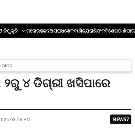
ଓ ନିଯୁକ୍ତି
ମନୋରଞ୍ଜନ
ଅପରାଧ
ଖେଳ
ବାଣିଜ୍ୟ
ରାଶିଫଳ
ବିଶେଷ
ପାଣିପାଗ
ରେ ପାରଦ
, ୨ରୁ ୪ ଡିଗ୍ରୀ ଖସିପାରେ
NEWS7
2025 08:16 AM