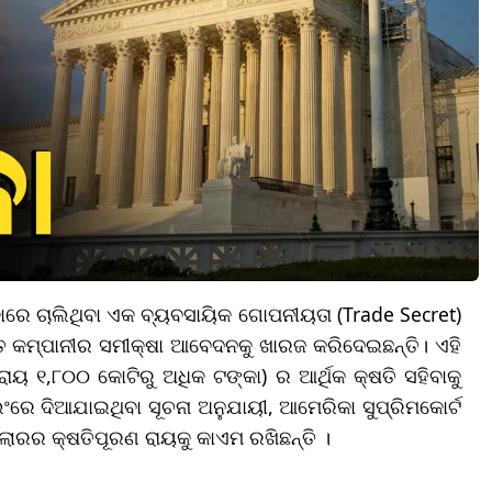
କାରେ ଚାଲିଥିବା ଏକ ବ୍ୟବସାୟିକ ଗୋପନୀୟତା (Trade Secret)
ଲତ କମ୍ପାନୀର ସମୀକ୍ଷା ଆବେଦନକୁ ଖାରଜ କରିଦେଇଛନ୍ତି। ଏହି
ରାୟ ୧,୮୦୦ କୋଟିରୁ ଅଧିକ ଟଙ୍କା) ର ଆର୍ଥିକ କ୍ଷତି ସହିବାକୁ
ରେ ଦିଆଯାଇଥିବା ସୂଚନା ଅନୁଯାୟୀ, ଆମେରିକା ସୁପ୍ରିମକୋର୍ଟ
ଲାରର କ୍ଷତିପୂରଣ ରାୟକୁ କାଏମ ରଖିଛନ୍ତି ।