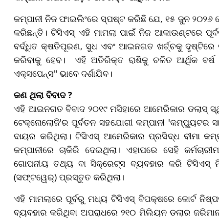
କମ୍ପାନୀ ନିଜ ଫାଇଲିଂରେ ସ୍ପଷ୍ଟ କରିଛି ଯେ, ୧୫ ଜୁନ ୨୦୨୬ 
କରିଛନ୍ତି। ଟିସିଏସ୍ ଏହି ମାମଲା ପାଇଁ ନିଜ ଆକାଉଣ୍ଟରେ ପୂର
ବର୍ଦ୍ଧିତ କ୍ଷତିପୂରଣ, ସୁଧ ଏବଂ ଆଇନଗତ ଖର୍ଚ୍ଚକୁ ଦୃଷ୍ଟି
କରିବାକୁ ହେବ। ଏହି ଅତିରିକ୍ତ ରାଶିକୁ ଚଳିତ ଆର୍ଥିକ ବର
ଏକ୍ସପେନ୍ସ" ଭାବେ ଦର୍ଶାଯିବ।
କଣ ଥିଲା ବିବାଦ ?
ଏହି ଆଇନଗତ ବିବାଦ ୨୦୧୯ ମସିହାରେ ଆମେରିକାର ଡଲାସ୍ ସ୍
ଟେକ୍ନୋଲୋଜି'ର ପୂର୍ବତନ ସହଯୋଗୀ କମ୍ପାନୀ 'କମ୍ପ୍ୟୁଟର ସା
ଦାୟର କରିଥିଲା। ଟିସିଏସ୍ ଆମେରିକାର ପ୍ରସିଦ୍ଧ ବୀମା କମ୍ପା
କମ୍ପାନୀରେ ଚାକିରି ଦେଇଥିଲା। ଏହାପରେ ସେହି କର୍ମଚାରୀ
ଗୋପନୀୟ ତଥ୍ୟ ବା ସିକ୍ରେଟ୍ସ ବ୍ୟବହାର କରି ଟିସିଏସ୍ ନି
(ସଫ୍ଟୱେର୍) ପ୍ରସ୍ତୁତ କରିଥିଲା।
ଏହି ମାମଲାରେ ପୂର୍ବରୁ ମଧ୍ୟ ଟିସିଏସ୍ ବିପକ୍ଷରେ କୋର୍ଟ ନିଷ୍ପତ୍
ବ୍ୟବହାର କରିଥିବା ଅପରାଧରେ ୨୧୦ ମିଲିୟନ ଡଲାର ଜରିମାନା କ