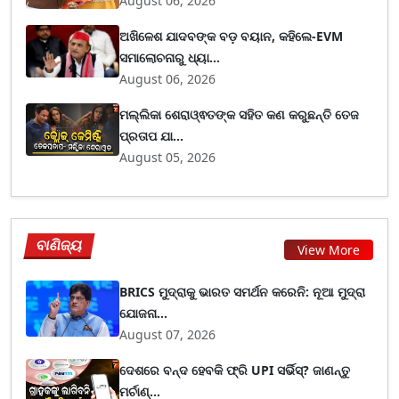
August 06, 2026
ଅଖିଳେଶ ଯାଦବଙ୍କ ବଡ଼ ବୟାନ, କହିଲେ-EVM
ସମାଲୋଚନାରୁ ଧ୍ୟା...
August 06, 2026
ମଲ୍ଲିକା ଶେରାଓ୍ଵତଙ୍କ ସହିତ କଣ କରୁଛନ୍ତି ତେଜ
ପ୍ରତାପ ଯା...
August 05, 2026
ବାଣିଜ୍ୟ
View More
BRICS ମୁଦ୍ରାକୁ ଭାରତ ସମର୍ଥନ କରେନି: ନୂଆ ମୁଦ୍ରା
ଯୋଜନା...
August 07, 2026
ଦେଶରେ ବନ୍ଦ ହେବକି ଫ୍ରି UPI ସର୍ଭିସ୍? ଜାଣନ୍ତୁ
ମର୍ଚାଣ୍...