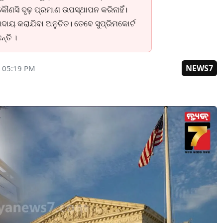
କୌଣସି ଦୃଢ଼ ପ୍ରମାଣ ଉପସ୍ଥାପନ କରିନାହିଁ।
ାୟ କରାଯିବା ଅନୁଚିତ। ତେବେ ସୁପ୍ରିମକୋର୍ଟ
୍ତି ।
NEWS7
6 05:19 PM