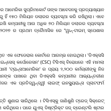
ରେ ଆମେରିକା ସୁପ୍ରିମକୋର୍ଟ ତାଙ୍କ ଆବେଦନକୁ ପ୍ରତ୍ୟାଖ୍ୟାନ
୍ବରୁ ହିଁ ୧୫୦ ମିଲିୟନ ଡଲାରର ବ୍ୟବସ୍ଥା କରି ରଖିଥିଲା। ଏବେ
ରେ ରଖି କମ୍ପାନୀକୁ ଆଉ ଅଧିକ ୭୦ ମିଲିୟନ ଡଲାରର ବ୍ୟବସ୍ଥା
୍ଷ ୨୦୨୭ ର ପ୍ରଥମ ତ୍ରୈମାସିକ ରେ "ୱାନ୍-ଟାଇମ୍ ସ୍ପେଶାଲ
ଥିତ ଏକ ଫେଡେରାଲ କୋର୍ଟରେ ଆରମ୍ଭ ହୋଇଥିଲା। 'ଡିଏକ୍ସସି
ଇନ୍ସେସ୍ କର୍ପୋରେସନ' (CSC) ଟିସିଏସ୍ ବିରୋଧରେ ଏହି ମାମଲା
ନୀ 'ଟ୍ରାନ୍ସଆମେରିକା' ର ପ୍ରାୟ ୨,୨୦୦ କର୍ମଚାରୀଙ୍କୁ ନିଜ
ମାନଙ୍କ ପାଖରେ ଥିବା ଡିଏକ୍ସସି କମ୍ପାନୀର ଆଭ୍ୟନ୍ତରୀଣ
ଜର ଏକ ପ୍ରତିଦ୍ୱନ୍ଦ୍ୱୀ ଲାଇଫ୍ ଇନସ୍ୟୁରାନ୍ସ ପ୍ଲାଟଫର୍ମ
ତି ଶୁଣାଇ ସାରିଥିଲେ । ଟିସିଏସ୍‌କୁ ଜାଣିଶୁଣି ଟ୍ରେଡ୍ ସିକ୍ରେଟ୍
ରିଥିଲେ। ପରେ ୟୁଏସ୍ ଡିଷ୍ଟ୍ରିକ୍ଟ ଜଜ୍ ବ୍ରେଣ୍ଟଲି ଷ୍ଟାର