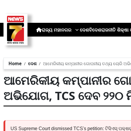
ରାଜ୍ୟ
ମହାନଗର
ଦେଶ
ବିଦେଶ
ରାଜନୀତି
ଶିକ୍ଷା 
Home
ଦେଶ
ଆମେରିକୀୟ କମ୍ପାନୀର ଗୋପନୀୟ ତଥ୍ୟ ଚୋରି ଅଭିଯ
ଆମେରିକୀୟ କମ୍ପାନୀର ଗୋ
ଅଭିଯୋଗ, TCS ଦେବ ୨୨୦ ମ
US Supreme Court dismissed TCS's petition: ଟିସିଏସ୍ ପକ୍ଷର