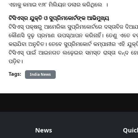
ଏହାକୁ କମାଇ ୧୬୮ ମିଲିୟନ ଡଲାର କରିଥିଲେ ।
ଟିସିଏସ୍‌ର ଯୁକ୍ତି ଓ ସୁପ୍ରିମକୋର୍ଟଙ୍କ ଆଭିମୁଖ୍ୟ
ଟିସିଏସ୍ ପକ୍ଷରୁ ଆମେରିକା ସୁପ୍ରିମକୋର୍ଟରେ ଦସ୍ତାବିଜ ଦିଆଯ
କୌଣସି ଦୃଢ଼ ପ୍ରମାଣ ଉପସ୍ଥାପନ କରିନାହିଁ। ତେଣୁ ଏତେ 
କରାଯିବା ଅନୁଚିତ। ତେବେ ସୁପ୍ରିମକୋର୍ଟ କମ୍ପାନୀର ଏହି ଯ
ଟିସିଏସ୍ ପାଇଁ ଆଇନଗତ ଲଢ଼େଇର ସମସ୍ତ ରାସ୍ତା ବନ୍ଦ ହୋଇ
ପଡ଼ିବ।
Tags:
India News
News
Quic