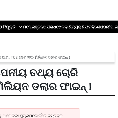
ଓ ନିଯୁକ୍ତି
ମନୋରଞ୍ଜନ
ଅପରାଧ
ଖେଳ
ବାଣିଜ୍ୟ
ରାଶିଫଳ
ବିଶେଷ
ପାଣିପାଗ
ୋଗ, TCS ଦେବ ୨୨୦ ମିଲିୟନ ଡଲାର ଫାଇନ୍‌ !
ପନୀୟ ତଥ୍ୟ ଚୋରି
ିଲିୟନ ଡଲାର ଫାଇନ୍‌ !
ୁ ଆମେରିକା ସୁପ୍ରିମକୋର୍ଟରେ ଦସ୍ତାବିଜ