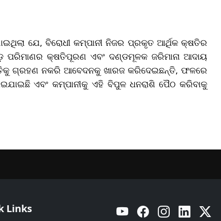
ାଇଥିଲା ଯେ, ବିରୋଧୀ କମ୍ପାନୀ ନିଜର ପ୍ରକୃତ ଆର୍ଥିକ କ୍ଷତିର
ବଡ଼ ପରିମାଣର କ୍ଷତିପୂରଣ ଏବଂ ଦଣ୍ଡମୂଳକ ଜରିମାନା ଆଦାୟ
ୁକ୍ତିକୁ ଗ୍ରହଣ ନକରି ଆବେଦନକୁ ଖାରଜ କରିଦେଇଛନ୍ତି, ଫଳରେ
ଯାଇଛି ଏବଂ କମ୍ପାନୀକୁ ଏହି ବିପୁଳ ଧନରାଶି ପୈଠ କରିବାକୁ
k Links
YouTube
Facebook
Instagram
Linkedin
Twitt