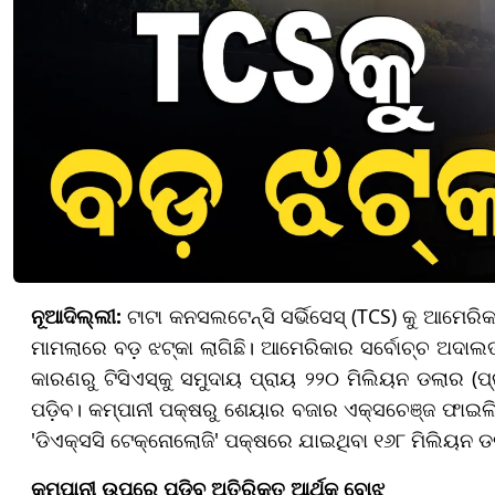
ନୂଆଦିଲ୍ଲୀ:
ଟାଟା କନସଲଟେନ୍ସି ସର୍ଭିସେସ୍ (TCS) କୁ ଆମେରି
ମାମଲାରେ ବଡ଼ ଝଟ୍‌କା ଲାଗିଛି। ଆମେରିକାର ସର୍ବୋଚ୍ଚ ଅଦା
କାରଣରୁ ଟିସିଏସ୍‌କୁ ସମୁଦାୟ ପ୍ରାୟ ୨୨୦ ମିଲିୟନ ଡଲାର (ପ୍
ପଡ଼ିବ। କମ୍ପାନୀ ପକ୍ଷରୁ ଶେୟାର ବଜାର ଏକ୍ସଚେଞ୍ଜ ଫାଇଲିଂ
'ଡିଏକ୍ସସି ଟେକ୍ନୋଲୋଜି' ପକ୍ଷରେ ଯାଇଥିବା ୧୬୮ ମିଲିୟନ ଡ
କମ୍ପାନୀ ଉପରେ ପଡ଼ିବ ଅତିରିକ୍ତ ଆର୍ଥିକ ବୋଝ