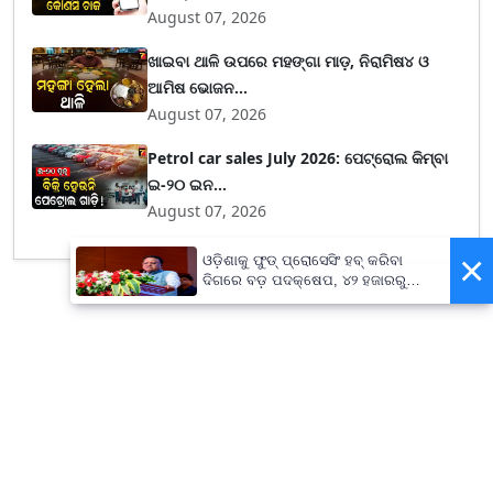
August 07, 2026
ଖାଇବା ଥାଳି ଉପରେ ମହଙ୍ଗା ମାଡ଼, ନିରାମିଷ୪ ଓ
ଆମିଷ ଭୋଜନ...
August 07, 2026
Petrol car sales July 2026: ପେଟ୍ରୋଲ କିମ୍ବା
ଇ-୨୦ ଇନ...
August 07, 2026
×
ଓଡ଼ିଶାକୁ ଫୁଡ୍ ପ୍ରୋସେସିଂ ହବ୍ କରିବା
ଦିଗରେ ବଡ଼ ପଦକ୍ଷେପ, ୪୨ ହଜାରରୁ
ଅଧିକ ନିଯୁକ୍ତି ସୁଯୋଗ