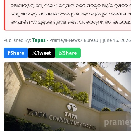
ଦିଆଯାଇଥିଲା ଯେ, ବିରୋଧୀ କମ୍ପାନୀ ନିଜର ପ୍ରକୃତ ଆର୍ଥିକ କ୍ଷତିର 
ତେଣୁ ଏତେ ବଡ଼ ପରିମାଣର କ୍ଷତିପୂରଣ ଏବଂ ଦଣ୍ଡମୂଳକ ଜରିମାନା ଆଦ
କମ୍ପାନୀର ଏହି ଯୁକ୍ତିକୁ ଗ୍ରହଣ ନକରି ଆବେଦନକୁ ଖାରଜ କରିଦେଇଛନ
Tapas
Published By:
- Prameya-News7 Bureau | June 16, 202
Share
Tweet
Share