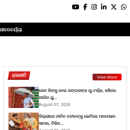
ଜୀବନଚର୍ଯ୍ୟା
ରାଜନୀତି
View More
ଜେନ ଜିଙ୍କୁ ନେଇ କଙ୍ଗନାଙ୍କ ୟୁ-ଟର୍ଣ୍ଣ, କହିଲେ-
ଆଜିର ଯୁ...
August 07, 2026
ଦିଲ୍ଲୀରେ ନୀତିନ ନବୀନଙ୍କୁ ଭେଟିଲେ ମନମୋହନ
ସାମଲ, ବିଭିନ...