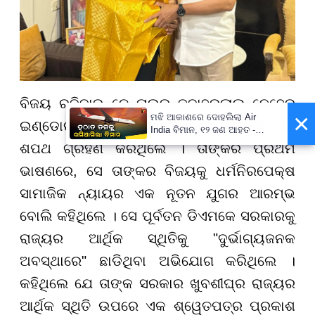
ବିଜୟ ରବିବାର ଚେନ୍ନାଇର ଜବାହରଲାଲ ନେହେରୁ
×
ମଝି ଆକାଶରେ ଦୋହଲିଲା Air
ଇଣ୍ଡୋର ଷ୍ଟାଡିୟମରେ ମୁଖ୍ୟମନ୍ତ୍ରୀ ଭାବରେ
India ବିମାନ, ୧୨ ଜଣ ଆହତ -
PrameyaNews7
ଶପଥ ଗ୍ରହଣ କରିଥିଲେ । ତାଙ୍କର ପ୍ରଥମ
ଭାଷଣରେ, ସେ ତାଙ୍କର ବିଜୟକୁ ଧର୍ମନିରପେକ୍ଷ
ସାମାଜିକ ନ୍ୟାୟର ଏକ ନୂତନ ଯୁଗର ଆରମ୍ଭ
ବୋଲି କହିଥିଲେ । ସେ ପୂର୍ବତନ ଡିଏମକେ ସରକାରକୁ
ରାଜ୍ୟର ଆର୍ଥିକ ସ୍ଥିତିକୁ "ଦୁର୍ଭାଗ୍ୟଜନକ
ଅବସ୍ଥାରେ" ଛାଡିଥିବା ଅଭିଯୋଗ କରିଥିଲେ ।
କହିଥିଲେ ଯେ ତାଙ୍କ ସରକାର ଖୁବଶୀଘ୍ର ରାଜ୍ୟର
ଆର୍ଥିକ ସ୍ଥିତି ଉପରେ ଏକ ଶ୍ୱେତପତ୍ର ପ୍ରକାଶ