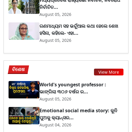
ନିର୍ବାଚିତ...
August 05, 2026
ଗଣମାଧ୍ୟମ ସହ ଭର୍ଚୁଆଲ କଥା ହେଲେ ଶେଖ
ହସିନା, କହିଲେ- ଏହା...
August 05, 2026
ବିଶେଷ
View More
World's youngest professor :
ଭାଙ୍ଗିଲା ୩୦୬ ବର୍ଷର ର...
August 05, 2026
Emotional social media story: କୁନି
ପୁଅକୁ କ୍ୟାନ୍ସର...
August 04, 2026