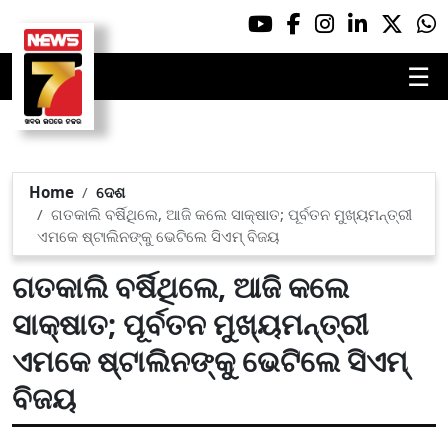
☰
Home
ଦେଶ
ଗତକାଲି ବର୍ଷିଥିଲେ, ଆଜି କଲେ ସାକ୍ଷାତ; ପୂର୍ବତନ ମୁଖ୍ୟମନ୍ତ୍ରୀ
ଏମକେ ଷ୍ଟାଲିନଙ୍କୁ ଭେଟିଲେ ସିଏମ୍ ବିଜୟ
ଗତକାଲି ବର୍ଷିଥିଲେ, ଆଜି କଲେ
ସାକ୍ଷାତ; ପୂର୍ବତନ ମୁଖ୍ୟମନ୍ତ୍ରୀ
ଏମକେ ଷ୍ଟାଲିନଙ୍କୁ ଭେଟିଲେ ସିଏମ୍
ବିଜୟ