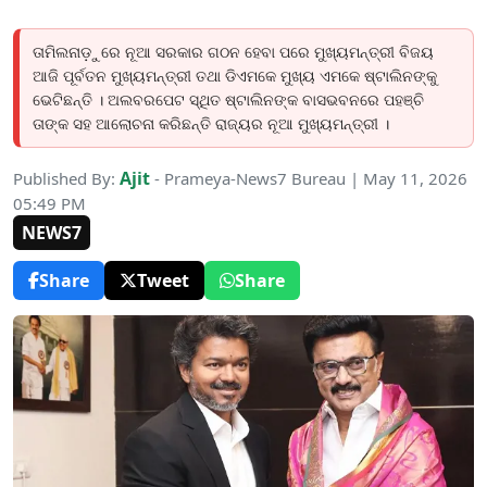
ତାମିଲନାଡ଼ୁରେ ନୂଆ ସରକାର ଗଠନ ହେବା ପରେ ମୁଖ୍ୟମନ୍ତ୍ରୀ ବିଜୟ
ଆଜି ପୂର୍ବତନ ମୁଖ୍ୟମନ୍ତ୍ରୀ ତଥା ଡିଏମକେ ମୁଖ୍ୟ ଏମକେ ଷ୍ଟାଲିନଙ୍କୁ
ଭେଟିଛନ୍ତି । ଅଲବରପେଟ ସ୍ଥିତ ଷ୍ଟାଲିନଙ୍କ ବାସଭବନରେ ପହଞ୍ଚି
ତାଙ୍କ ସହ ଆଲୋଚନା କରିଛନ୍ତି ରାଜ୍ୟର ନୂଆ ମୁଖ୍ୟମନ୍ତ୍ରୀ ।
Ajit
Published By:
- Prameya-News7 Bureau | May 11, 2026
05:49 PM
NEWS7
Share
Tweet
Share