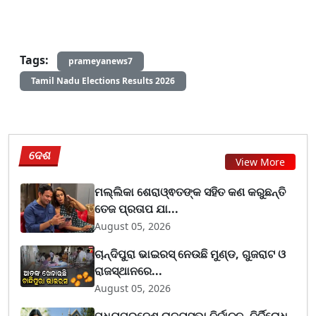
Tags:
prameyanews7
Tamil Nadu Elections Results 2026
ଦେଶ
View More
ମଲ୍ଲିକା ଶେରାଓ୍ଵତଙ୍କ ସହିତ କଣ କରୁଛନ୍ତି
ତେଜ ପ୍ରତାପ ଯା...
August 05, 2026
ଚାନ୍ଦିପୁରା ଭାଇରସ୍ ନେଉଛି ମୁଣ୍ଡ, ଗୁଜରାଟ ଓ
ରାଜସ୍ଥାନରେ...
August 05, 2026
ମଧ୍ୟପ୍ରଦେଶ ରାଜ୍ୟସଭା ନିର୍ବାଚନ, ନିର୍ବିରୋଧ