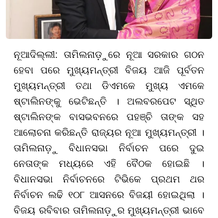
ନୂଆଦିଲ୍ଲୀ: ତାମିଲନାଡ଼ୁରେ ନୂଆ ସରକାର ଗଠନ
ହେବା ପରେ ମୁଖ୍ୟମନ୍ତ୍ରୀ ବିଜୟ ଆଜି ପୂର୍ବତନ
ମୁଖ୍ୟମନ୍ତ୍ରୀ ତଥା ଡିଏମକେ ମୁଖ୍ୟ ଏମକେ
ଷ୍ଟାଲିନଙ୍କୁ ଭେଟିଛନ୍ତି । ଅଲବରପେଟ ସ୍ଥିତ
ଷ୍ଟାଲିନଙ୍କ ବାସଭବନରେ ପହଞ୍ଚି ତାଙ୍କ ସହ
ଆଲୋଚନା କରିଛନ୍ତି ରାଜ୍ୟର ନୂଆ ମୁଖ୍ୟମନ୍ତ୍ରୀ ।
ତାମିଲନାଡ଼ୁ ବିଧାନସଭା ନିର୍ବାଚନ ପରେ ଦୁଇ
ନେତାଙ୍କ ମଧ୍ୟରେ ଏହି ବୈଠକ ହୋଇଛି ।
ବିଧାନସଭା ନିର୍ବାଚନରେ ଟିଭିକେ ପ୍ରଥମ ଥର
ନିର୍ବାଚନ ଲଢି ୧୦୮ ଆସନରେ ବିଜୟୀ ହୋଇଥିଲା ।
ବିଜୟ ରବିବାର ତାମିଲନାଡ଼ୁର ମୁଖ୍ୟମନ୍ତ୍ରୀ ଭାବେ