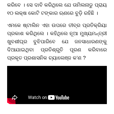
କରିବେ । ସେ ଦାବି କରିଥିଲେ ଯେ ତାମିଲନାଡୁ ପ୍ରାୟ
୧୦ ଲକ୍ଷ କୋଟି ଟଙ୍କାର ଋଣରେ ବୁଡ଼ି ରହିଛି ।
ଏମକେ ଷ୍ଟାଲିନ ଏହା ଉପରେ ତୀବ୍ର ପ୍ରତିକ୍ରିୟା
ପ୍ରକାଶ କରିଥିଲେ । କହିଥିଲେ ନୂଆ ମୁଖ୍ୟମନ୍ତ୍ରୀ
ଖୁବଶୀଘ୍ର ବୁଝିପାରିବେ ଯେ ଜନସାଧାରଣଙ୍କୁ
ଦିଆଯାଇଥିବା ପ୍ରତିଶ୍ରୁତି ପୂରଣ କରିବାରେ
ପ୍ରକୃତ ପ୍ରଶାସନିକ ଚ୍ୟାଲେଞ୍ଜ କ’ଣ ?