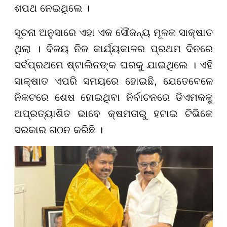
ଶପଥ ନେଇଥିଲେ ।
ସୂଚନା ଅନୁସାରେ ଏହା ଏକ ସୌଜନ୍ୟ ମୂଳକ ସାକ୍ଷାତ
ଥିଲା । ବିଜୟ ନିଜ କାର୍ଯ୍ୟକାଳର ପ୍ରଥମ ଦିନରେ
ସର୍ବପ୍ରଥମେ ଷ୍ଟାଲିନଙ୍କ ଘରକୁ ଯାଇଥିଲେ । ଏହି
ସାକ୍ଷାତ ଏପରି ସମୟରେ ହୋଇଛି, ଯେତେବେଳେ
ନିକଟରେ ଶେଷ ହୋଇଥିବା ନିର୍ବାଚନରେ ଡିଏମକକୁ
ଅପ୍ରତ୍ୟାଶିତ ଭାବେ କ୍ଷମତାରୁ ହଟାଇ ଟିଭିକେ
ସରକାର ଗଠନ କରିଛି ।