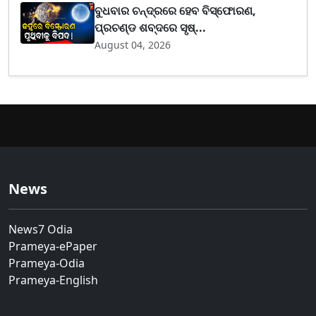
ବୁଧବାର ଚନ୍ଦ୍ରରେ ହେବ ବିସ୍ଫୋରଣ,
ପ୍ରଚଣ୍ଡ ଶବ୍ଦରେ ସୃଷ୍...
August 04, 2026
News
News7 Odia
Prameya-ePaper
Prameya-Odia
Prameya-English