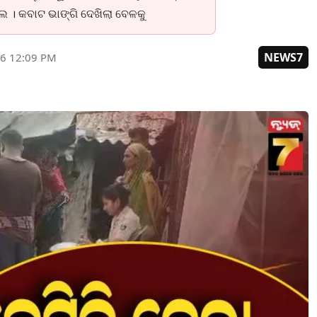
ଲେ । କବାଟ ଭାଙ୍ଗି ଦେଖିଲା ବେଳକୁ
NEWS7
26 12:09 PM