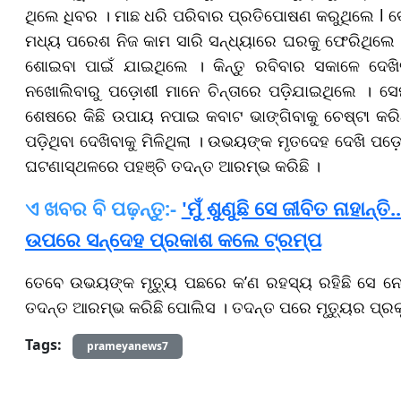
ଥିଲେ ଧିବର । ମାଛ ଧରି ପରିବାର ପ୍ରତିପୋଷଣ କରୁଥିଲେ l ବେଶ
ମଧ୍ୟ ପରେଶ ନିଜ କାମ ସାରି ସନ୍ଧ୍ୟାରେ ଘରକୁ ଫେରିଥିଲେ ।
ଶୋଇବା ପାଇଁ ଯାଇଥିଲେ । କିନ୍ତୁ ରବିବାର ସକାଳେ ଦେଖିବାକ
ନଖୋଲିବାରୁ ପଡ଼ୋଶୀ ମାନେ ଚିନ୍ତାରେ ପଡ଼ିଯାଇଥିଲେ । ସ
ଶେଷରେ କିଛି ଉପାୟ ନପାଇ କବାଟ ଭାଙ୍ଗିବାକୁ ଚେଷ୍ଟା କରିଥ
ପଡ଼ିଥିବା ଦେଖିବାକୁ ମିଳିଥିଲା । ଉଭୟଙ୍କ ମୃତଦେହ ଦେଖି
ଘଟଣାସ୍ଥଳରେ ପହଞ୍ଚି ତଦନ୍ତ ଆରମ୍ଭ କରିଛି ।
ଏ ଖବର ବି ପଢ଼ନ୍ତୁ:-
'ମୁଁ ଶୁଣୁଛି ସେ ଜୀବିତ ନାହାନ୍
ଉପରେ ସନ୍ଦେହ ପ୍ରକାଶ କଲେ ଟ୍ରମ୍ପ
ତେବେ ଉଭୟଙ୍କ ମୃତ୍ୟୁ ପଛରେ କ’ଣ ରହସ୍ୟ ରହିଛି ସେ ନେଇ
ତଦନ୍ତ ଆରମ୍ଭ କରିଛି ପୋଲିସ । ତଦନ୍ତ ପରେ ମୃତ୍ୟୁର ପ୍ରକ
Tags:
prameyanews7