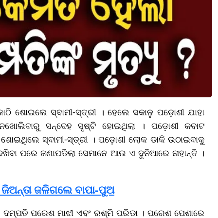
 ଏକାଠି ଶୋଇଲେ ସ୍ବାମୀ-ସ୍ତ୍ରୀ । ହେଲେ ସକାଳୁ ପଡ଼ୋଶୀ ଯାହା
ନଖୋଲିବାରୁ ସନ୍ଦେହ ସୃଷ୍ଟି ହୋଇଥିଲା । ପଡ଼ୋଶୀ କବାଟ
ି ଶୋଇଥିଲେ ସ୍ବାମୀ-ସ୍ତ୍ରୀ । ପଡ଼ୋଶୀ ଲୋକ ଡାକି ଉଠାଇବାକୁ
େଖିବା ପରେ ଜଣାପଡିଲା ସେମାନେ ଆଉ ଏ ଦୁନିଆରେ ନାହାନ୍ତି ।
ଜିଅନ୍ତା ଜଳିଗଲେ ବାପା-ପୁଅ
ର ଦମ୍ପତି ପରେଶ ମାଝୀ ଏବଂ ରଶ୍ମି ପରିଡା । ପରେଶ ପେଶାରେ