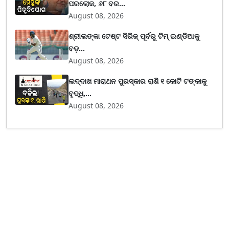
ପରଲୋକ, ୬୮ ବର...
August 08, 2026
ଶ୍ରୀଲଙ୍କା ଟେଷ୍ଟ ସିରିଜ୍‌ ପୂର୍ବରୁ ଟିମ୍‌ ଇଣ୍ଡିଆକୁ
ବଡ଼...
August 08, 2026
ଲଦ୍ଦାଖ ମାରାଥନ ପୁରସ୍କାର ରାଶି ୧ କୋଟି ଟଙ୍କାକୁ
ବୃଦ୍ଧି,...
August 08, 2026