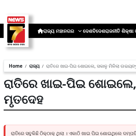
ରାଜ୍ୟ
ମହାନଗର
ଦେଶ
ବିଦେଶ
ରାଜନୀତି
ଶିକ୍ଷା 
Home
ରାଜ୍ୟ
ରାତିରେ ଖାଇ-ପିଇ ଶୋଇଲେ, ସକାଳୁ ମିଳିଲା ଉଭୟଙ
ରାତିରେ ଖାଇ-ପିଇ ଶୋଇଲେ,
ମୃତଦେହ
ରାତିରେ ସବୁକିଛି ଠିକ୍‌ଠାକ୍‌ ଥିଲା । ଏକାଠି ଖାଇ ପିଇ ଶୋଇଥିଲେ ଦମ୍ପତି