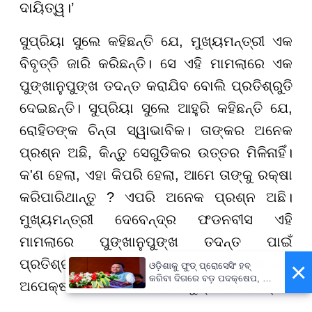
ଦାୟିତ୍ୱ।’
ସୁପ୍ରିୟା ସୁଲେ କହିଛନ୍ତି ଯେ, ମୁଖ୍ୟମନ୍ତ୍ରୀ ଏକ
ବିବୃତ୍ତି ଜାରି କରିଛନ୍ତି। ସେ ଏହି ମାମଲାରେ ଏକ
ପୁଙ୍ଖାନୁପୁଙ୍ଖ ତଦନ୍ତ କରାଯିବ ବୋଲି ପ୍ରତିଶ୍ରୁତି
ଦେଇଛନ୍ତି। ସୁପ୍ରିୟା ସୁଲେ ଆହୁରି କହିଛନ୍ତି ଯେ,
ରୋହିତଙ୍କ ଚିନ୍ତା ସ୍ୱାଭାବିକ। ତାଙ୍କର ଅନେକ
ପ୍ରଶ୍ନ ଅଛି, କିନ୍ତୁ ସେଗୁଡିକର ଉତ୍ତର ମିଳିନାହିଁ।
କ'ଣ ହେଲା, ଏହା କିପରି ହେଲା, ଆମେ ତାଙ୍କୁ ରକ୍ଷା
କରିପାରିଥାନ୍ତୁ ? ଏପରି ଅନେକ ପ୍ରଶ୍ନ ଅଛି।
ମୁଖ୍ୟମନ୍ତ୍ରୀ ଦେବେନ୍ଦ୍ର ଫଡନବୀସ ଏହି
ମାମଲାରେ ପୁଙ୍ଖାନୁପୁଙ୍ଖ ତଦନ୍ତ ପାଇଁ
ପ୍ରତିଶ୍ରୁତି ଦେଇଛନ୍ତି। ଆମେ ସେହି ତଦନ୍ତକୁ
×
ଓଡ଼ିଶାକୁ ଫୁଡ୍ ପ୍ରୋସେସିଂ ହବ୍
କରିବା ଦିଗରେ ବଡ଼ ପଦକ୍ଷେପ, ୪୨
ଅପେକ୍ଷା କରିବା ଉଚିତ ବୋଲି ସୁପ୍ରିୟା କହିଛନ୍ତି।
ହଜାରରୁ ଅଧିକ ନିଯୁକ୍ତି ସୁଯୋଗ