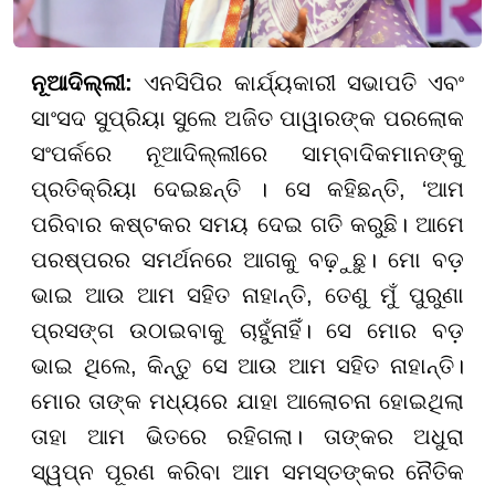
ନୂଆଦିଲ୍ଲୀ:
ଏନସିପିର କାର୍ଯ୍ୟକାରୀ ସଭାପତି ଏବଂ
ସାଂସଦ ସୁପ୍ରିୟା ସୁଲେ ଅଜିତ ପାୱାରଙ୍କ ପରଲୋକ
ସଂପର୍କରେ ନୂଆଦିଲ୍ଲୀରେ ସାମ୍ବାଦିକମାନଙ୍କୁ
ପ୍ରତିକ୍ରିୟା ଦେଇଛନ୍ତି । ସେ କହିଛନ୍ତି, ‘ଆମ
ପରିବାର କଷ୍ଟକର ସମୟ ଦେଇ ଗତି କରୁଛି। ଆମେ
ପରଷ୍ପରର ସମର୍ଥନରେ ଆଗକୁ ବଢ଼ୁଛୁ। ମୋ ବଡ଼
ଭାଇ ଆଉ ଆମ ସହିତ ନାହାନ୍ତି, ତେଣୁ ମୁଁ ପୁରୁଣା
ପ୍ରସଙ୍ଗ ଉଠାଇବାକୁ ଚାହୁଁନାହିଁ। ସେ ମୋର ବଡ଼
ଭାଇ ଥିଲେ, କିନ୍ତୁ ସେ ଆଉ ଆମ ସହିତ ନାହାନ୍ତି।
ମୋର ତାଙ୍କ ମଧ୍ୟରେ ଯାହା ଆଲୋଚନା ହୋଇଥିଲା
ତାହା ଆମ ଭିତରେ ରହିଗଲା। ତାଙ୍କର ଅଧୁରା
ସ୍ୱପ୍ନ ପୂରଣ କରିବା ଆମ ସମସ୍ତଙ୍କର ନୈତିକ