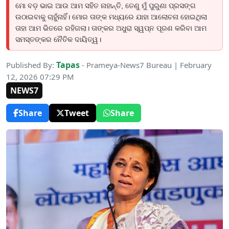
ମୋ ବଡ଼ ଭାଇ ଆଉ ଆମ ସହିତ ନାହାନ୍ତି, ତେଣୁ ମୁଁ ପୁରୁଣା ପ୍ରସଙ୍ଗ
ଉଠାଇବାକୁ ଚାହୁଁନାହିଁ। ମୋର ତାଙ୍କ ମଧ୍ୟରେ ଯାହା ଆଲୋଚନା ହୋଇଥିଲା
ତାହା ଆମ ଭିତରେ ରହିଗଲା। ତାଙ୍କର ଅଧୁରା ସ୍ୱପ୍ନ ପୂରଣ କରିବା ଆମ
ସମସ୍ତଙ୍କର ନୈତିକ ଦାୟିତ୍ୱ।
Tapas
Published By:
- Prameya-News7 Bureau | February
12, 2026 07:29 PM
NEWS7
Share
Tweet
Share