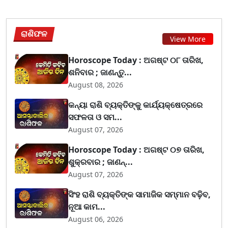
ରାଶିଫଳ
View More
Horoscope Today : ଅଗଷ୍ଟ ୦୮ ତାରିଖ,
ଶନିବାର ; ଜାଣନ୍ତୁ...
August 08, 2026
କନ୍ୟା ରାଶି ବ୍ୟକ୍ତିଙ୍କୁ କାର୍ଯ୍ୟକ୍ଷେତ୍ରରେ
ସଫଳତା ଓ ସମ...
August 07, 2026
Horoscope Today : ଅଗଷ୍ଟ ୦୭ ତାରିଖ,
ଶୁକ୍ରବାର ; ଜାଣନ୍...
August 07, 2026
ସିଂହ ରାଶି ବ୍ୟକ୍ତିଙ୍କ ସାମାଜିକ ସମ୍ମାନ ବଢ଼ିବ,
ନୂଆ କାମ...
August 06, 2026