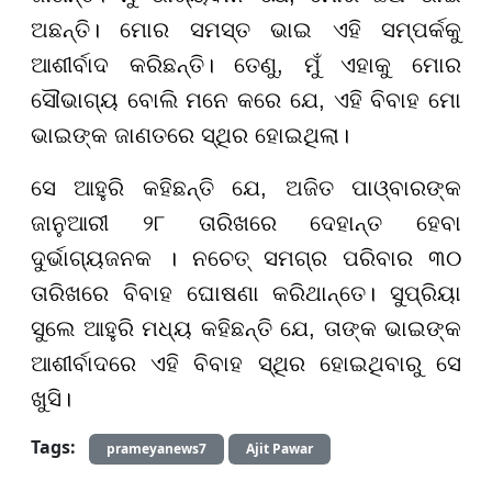
ଅଛନ୍ତି। ମୋର ସମସ୍ତ ଭାଇ ଏହି ସମ୍ପର୍କକୁ
ଆଶୀର୍ବାଦ କରିଛନ୍ତି। ତେଣୁ, ମୁଁ ଏହାକୁ ମୋର
ସୌଭାଗ୍ୟ ବୋଲି ମନେ କରେ ଯେ, ଏହି ବିବାହ ମୋ
ଭାଇଙ୍କ ଜାଣତରେ ସ୍ଥିର ହୋଇଥିଲା।
ସେ ଆହୁରି କହିଛନ୍ତି ଯେ, ଅଜିତ ପାଓ୍ବାରଙ୍କ
ଜାନୁଆରୀ ୨୮ ତାରିଖରେ ଦେହାନ୍ତ ହେବା
ଦୁର୍ଭାଗ୍ୟଜନକ । ନଚେତ୍ ସମଗ୍ର ପରିବାର ୩୦
ତାରିଖରେ ବିବାହ ଘୋଷଣା କରିଥାନ୍ତେ। ସୁପ୍ରିୟା
ସୁଲେ ଆହୁରି ମଧ୍ୟ କହିଛନ୍ତି ଯେ, ତାଙ୍କ ଭାଇଙ୍କ
ଆଶୀର୍ବାଦରେ ଏହି ବିବାହ ସ୍ଥିର ହୋଇଥିବାରୁ ସେ
ଖୁସି।
Tags:
prameyanews7
Ajit Pawar