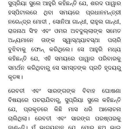
ସୁପ୍ରିୟା ସୁଲେ ଆହୁରି କହିଛନ୍ତି ଯେ, ଶରଦ ପାୱାର
ହସ୍ପିଟାଲରେ ଥିବା ସମୟରେ ପ୍ରଧାନମନ୍ତ୍ରୀ
ନରେନ୍ଦ୍ର ମୋଦୀ , ସୋନିଆ ଗାନ୍ଧୀ, ରାହୁଲ ଗାନ୍ଧୀ,
ରାଜନାଥ ସିଂହ ଏବଂ ଓମର ଅବଦୁଲ୍ଲାଙ୍କ ସମେତ
ଅନ୍ୟମାନେ ତାଙ୍କ ସ୍ୱାସ୍ଥ୍ୟାବସ୍ଥା ପଚାରି
ବୁଝିବାକୁ ଫୋନ୍ କରିଥିଲେ। ସେ ଆହୁରି ମଧ୍ୟ
କହିଛନ୍ତି ଯେ, ଏହି ସମୟରେ ପାୱାର ପରିବାରକୁ
ସମର୍ଥନ କରିଥିବାରୁ ସେ ସମସ୍ତଙ୍କ ପ୍ରତି ହୃଦୟରୁ
କୃତଜ୍ଞ।
ରେବତୀ ଏବଂ ସାରଙ୍ଗଙ୍କ ବିବାହ ଘୋଷଣା
ବିଷୟରେ ପଚରାଯିବାରୁ, ସୁପ୍ରିୟା ସୁଲେ କହିଛନ୍ତି
ଯେ, ପ୍ରକୃତରେ କିଛି ମାସ ଧରି ଆଲୋଚନା
ଚାଲିଥିଲା। ରେବତୀ ଏବଂ ସାରଙ୍ଗ ପରଷ୍ପରକୁ
ଜାଣନ୍ତି। ମୁଁ ଭାଗ୍ୟବାନ ଯେ, ମୋର ଛଅ ଭାଇ