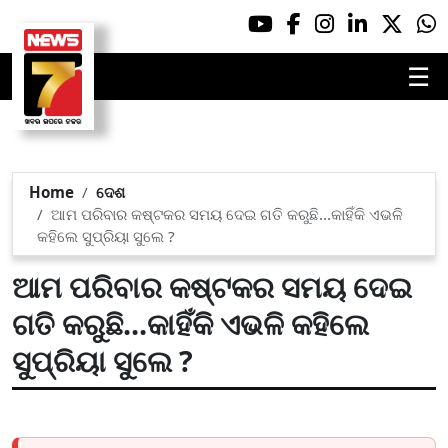
☰
Home
ଦେଶ
ଆମ ପରିବାର କଷ୍ଟକର ସମୟ ଦେଇ ଗତି କରୁଛି...କାହିଁକି ଏଭଳି
କହିଲେ ସୁପ୍ରିୟା ସୁଲେ ?
ଆମ ପରିବାର କଷ୍ଟକର ସମୟ ଦେଇ
ଗତି କରୁଛି...କାହିଁକି ଏଭଳି କହିଲେ
ସୁପ୍ରିୟା ସୁଲେ ?