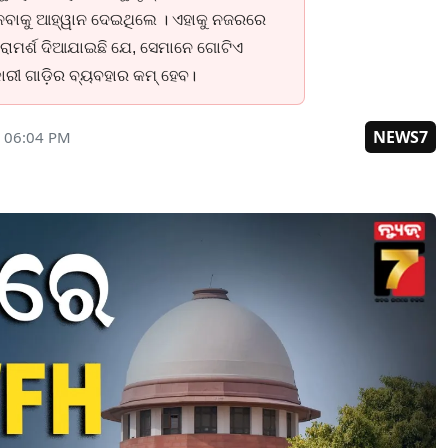
ନେବାକୁ ଆହ୍ୱାନ ଦେଇଥିଲେ । ଏହାକୁ ନଜରରେ
 ପରାମର୍ଶ ଦିଆଯାଇଛି ଯେ, ସେମାନେ ଗୋଟିଏ
କାରୀ ଗାଡ଼ିର ବ୍ୟବହାର କମ୍ ହେବ।
NEWS7
 06:04 PM