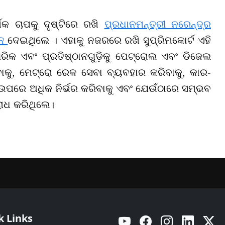
୍ଥିକ ଚାପକୁ ଦୃଷ୍ଟିରେ ରଖି
ପ୍ରଧାନମନ୍ତ୍ରୀ ନରେନ୍ଦ୍ର
ାନ
ଦେଇଥିଲେ । ଏହାକୁ ନଜରରେ ରଖି ସୁପ୍ରିମକୋର୍ଟ ଏହି
ିକ ଏବଂ ପ୍ରତିଷ୍ଠାନଗୁଡ଼ିକୁ ପେଟ୍ରୋଲ ଏବଂ ଡିଜେଲ
ିବାକୁ, ମେଟ୍ରୋ ରେଳ ସେବା ବ୍ୟବହାର କରିବାକୁ, କାର-
ନ ଉପରେ ଅଧିକ ନିର୍ଭର କରିବାକୁ ଏବଂ ଯେଉଁଠାରେ ସମ୍ଭବ
ରୋଧ କରିଥିଲେ।
k Links
YouTube
Facebook
Instagram
Linkedin
Twitt