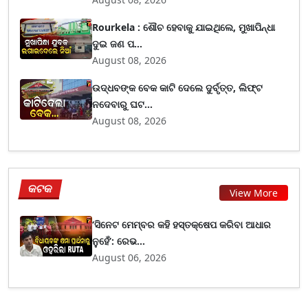
Rourkela : ଶୌଚ ହେବାକୁ ଯାଇଥିଲେ, ମୁଖାପିନ୍ଧା
ଦୁଇ ଜଣ ପ...
August 08, 2026
ଉଦ୍ଧବଙ୍କ ବେକ କାଟି ଦେଲେ ଦୁର୍ବୃତ୍ତ, ଲିଫ୍ଟ
ନଦେବାରୁ ଘଟ...
August 08, 2026
କଟକ
View More
‘ସିନେଟ ମେମ୍ବର କହି ହସ୍ତକ୍ଷେପ କରିବା ଆଧାର
ନୁହେଁ’: ରେଭ...
August 06, 2026