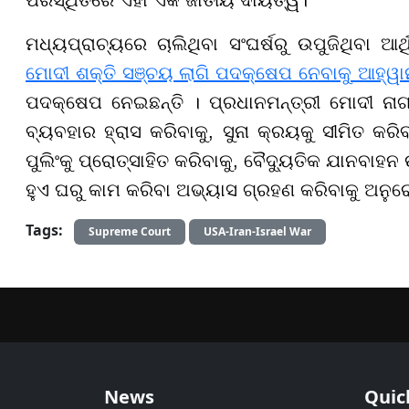
ମଧ୍ୟପ୍ରାଚ୍ୟରେ ଚାଲିଥିବା ସଂଘର୍ଷରୁ ଉପୁଜିଥିବା ଆର
ମୋଦୀ ଶକ୍ତି ସଞ୍ଚୟ ଲାଗି ପଦକ୍ଷେପ ନେବାକୁ ଆହ୍ୱ
ପଦକ୍ଷେପ ନେଇଛନ୍ତି । ପ୍ରଧାନମନ୍ତ୍ରୀ ମୋଦୀ ନାଗର
ବ୍ୟବହାର ହ୍ରାସ କରିବାକୁ, ସୁନା କ୍ରୟକୁ ସୀମିତ କର
ପୁଲିଂକୁ ପ୍ରୋତ୍ସାହିତ କରିବାକୁ, ବୈଦ୍ୟୁତିକ ଯାନବାହ
ହୁଏ ଘରୁ କାମ କରିବା ଅଭ୍ୟାସ ଗ୍ରହଣ କରିବାକୁ ଅନୁ
Tags:
Supreme Court
USA-Iran-Israel War
News
Quic