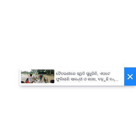
×
ବୈତରଣୀରେ ସ୍ଥିତି ସୁଧୁରିନି, ଏପଟେ
ଫୁଲିଲାଣି ସାଳନ୍ଦୀ ଓ ଶାଖା, ବଢ଼ୁଛି ବନ୍ୟା
ଭୟ