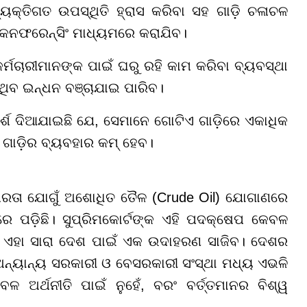
୍ୟକ୍ତିଗତ ଉପସ୍ଥିତି ହ୍ରାସ କରିବା ସହ ଗାଡ଼ି ଚଳାଚଳ
 କନଫରେନ୍ସିଂ ମାଧ୍ୟମରେ କରାଯିବ।
ର୍ମଚାରୀମାନଙ୍କ ପାଇଁ ଘରୁ ରହି କାମ କରିବା ବ୍ୟବସ୍ଥା
ଉଥିବ ଇନ୍ଧନ ବଞ୍ଚାଯାଇ ପାରିବ।
ର୍ଶ ଦିଆଯାଇଛି ଯେ, ସେମାନେ ଗୋଟିଏ ଗାଡ଼ିରେ ଏକାଧିକ
ୀ ଗାଡ଼ିର ବ୍ୟବହାର କମ୍ ହେବ।
୍ଥିରତା ଯୋଗୁଁ ଅଶୋଧିତ ତୈଳ (Crude Oil) ଯୋଗାଣରେ
 ପଡ଼ିଛି। ସୁପ୍ରିମକୋର୍ଟଙ୍କ ଏହି ପଦକ୍ଷେପ କେବଳ
ରଂ ଏହା ସାରା ଦେଶ ପାଇଁ ଏକ ଉଦାହରଣ ସାଜିବ। ଦେଶର
ଅନ୍ୟାନ୍ୟ ସରକାରୀ ଓ ବେସରକାରୀ ସଂସ୍ଥା ମଧ୍ୟ ଏଭଳି
 ଅର୍ଥନୀତି ପାଇଁ ନୁହେଁ, ବରଂ ବର୍ତ୍ତମାନର ବିଶ୍ୱ