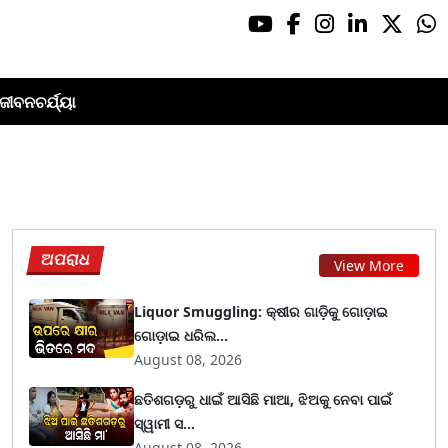
ଜୀବନଚର୍ଯ୍ୟା
ଅପରାଧ
View More
Liquor Smuggling: କ୍ଷୀର ଗାଡ଼ିକୁ ଗୋଡ଼ାଇ
ଗୋଡ଼ାଇ ଧରିଲ...
August 08, 2026
ଛତିଶଗଡ଼ରୁ ଧାଇଁ ଆସିଛି ମାଆ, ଝିଅକୁ ନେବା ପାଇଁ
ସ୍ୱାମୀ ସ...
August 08, 2026