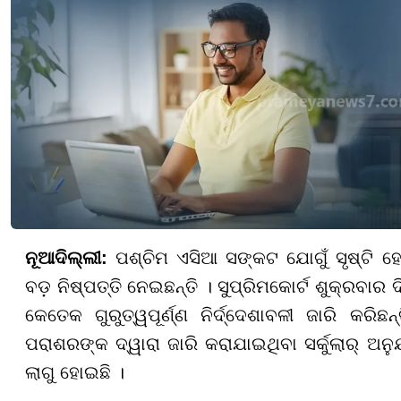
ନୂଆଦିଲ୍ଲୀ:
ପଶ୍ଚିମ ଏସିଆ ସଙ୍କଟ ଯୋଗୁଁ ସୃଷ୍ଟି ହୋ
ବଡ଼ ନିଷ୍ପତ୍ତି ନେଇଛନ୍ତି । ସୁପ୍ରିମକୋର୍ଟ ଶୁକ୍ରବ
କେତେକ ଗୁରୁତ୍ୱପୂର୍ଣ୍ଣ ନିର୍ଦ୍ଦେଶାବଳୀ ଜାରି କରି
ପରାଶରଙ୍କ ଦ୍ୱାରା ଜାରି କରାଯାଇଥିବା ସର୍କୁଲାର୍ ଅନୁଯ
ଲାଗୁ ହୋଇଛି ।