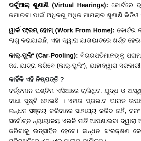
ଭର୍ଚୁଆଲ୍ ଶୁଣାଣି (Virtual Hearings):
କୋର୍ଟରେ ବ
କମାଇବା ପାଇଁ ଅଧିକରୁ ଅଧିକ ମାମଲାର ଶୁଣାଣି ଭିଡିଓ
ୱାର୍କ ଫ୍ରମ୍ ହୋମ୍ (Work From Home):
କୋର୍ଟର କ
ଲାଗୁ କରାଯାଇଛି, ଏହା ଦ୍ୱାରା ଯାତାୟାତରେ ଖର୍ଚ୍ଚ ହେ
କାର୍-ପୁଲିଂ (Car-Pooling):
ବିଚାରପତିମାନଙ୍କୁ ପରାମ
ଜଣ ଯାତ୍ରା କରିବେ (କାର୍-ପୁଲିଂ), ଯାହାଦ୍ୱାରା ସରକାର
କାହିଁକି ଏହି ନିଷ୍ପତ୍ତି ?
ବର୍ତ୍ତମାନ ପଶ୍ଚିମ ଏସିଆରେ ଚାଲିଥିବା ଯୁଦ୍ଧ ଓ ଅସ
ବାଧା ସୃଷ୍ଟି ହୋଇଛି । ଏହାର ପ୍ରଭାବ ଭାରତ ଉପରେ
ଇନ୍ଧନ ସଞ୍ଚୟ କରିବାରେ ସାହାଯ୍ୟ କରିବ ନାହିଁ, ବ
ସର୍ବୋଚ୍ଚ ନ୍ୟାୟାଳୟ ଏଭଳି ନୀତି ଆପଣାଇବା ଦ୍ୱାରା 
କରିବାକୁ ଉତ୍ସାହିତ ହେବେ। ଇନ୍ଧନ ସଂରକ୍ଷଣ କେବଳ
ପରିସ୍ଥିତିରେ ଏହା ଏକ ଜାତୀୟ ଦାୟିତ୍ୱ।