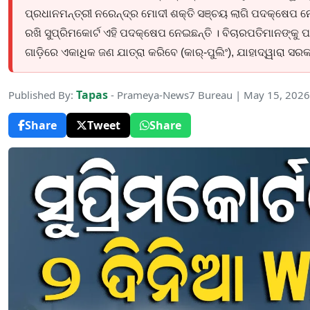
ପ୍ରଧାନମନ୍ତ୍ରୀ ନରେନ୍ଦ୍ର ମୋଦୀ ଶକ୍ତି ସଞ୍ଚୟ ଲାଗି ପଦକ୍ଷେପ 
ରଖି ସୁପ୍ରିମକୋର୍ଟ ଏହି ପଦକ୍ଷେପ ନେଇଛନ୍ତି । ବିଚାରପତିମାନଙ୍କୁ
ଗାଡ଼ିରେ ଏକାଧିକ ଜଣ ଯାତ୍ରା କରିବେ (କାର୍-ପୁଲିଂ), ଯାହାଦ୍ୱାରା ସର
Tapas
Published By:
- Prameya-News7 Bureau | May 15, 2026
Share
Tweet
Share