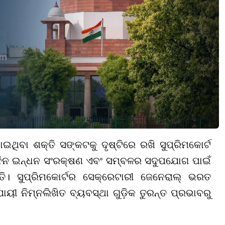
ଇଥିବା ଶକ୍ତି ସଙ୍କଟକୁ ଦୃଷ୍ଟିରେ ରଖି ସୁପ୍ରିମକୋର୍ଟ
ାର ଦିନ ଇନ୍ଧନ ସଂରକ୍ଷଣ ଏବଂ ସମ୍ବଳର ସଦୁପଯୋଗ ପାଇଁ
ଛନ୍ତି। ସୁପ୍ରିମକୋର୍ଟର ସେକ୍ରେଟାରୀ ଜେନେରାଲ୍ ଭରତ
ାୟୀ ନିମ୍ନଲିଖିତ ବ୍ୟବସ୍ଥା ଗୁଡ଼ିକ ତୁରନ୍ତ ପ୍ରଭାବରୁ