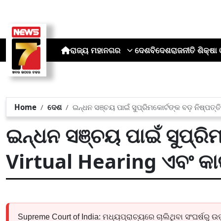
ରାଜ୍ୟ
ମହାନଗର
ଦେଶ
ବିଦେଶ
ରାଜନୀତି
ଶିକ୍ଷା 
Home
ଦେଶ
ଇନ୍ଧନ ସଞ୍ଚୟ ପାଇଁ ସୁପ୍ରିମକୋର୍ଟଙ୍କ ବଡ଼ ନିଷ୍ପତ୍
ଇନ୍ଧନ ସଞ୍ଚୟ ପାଇଁ ସୁପ୍ରିମକ
Virtual Hearing ଏବଂ କା
Supreme Court of India: ମଧ୍ୟପ୍ରାଚ୍ୟରେ ଚାଲିଥିବା ସଂଘର୍ଷରୁ ଉପୁ