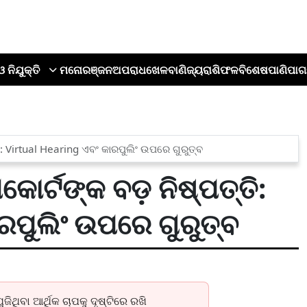
ଓ ନିଯୁକ୍ତି
ମନୋରଞ୍ଜନ
ଅପରାଧ
ଖେଳ
ବାଣିଜ୍ୟ
ରାଶିଫଳ
ବିଶେଷ
ପାଣିପାଗ
ତି: Virtual Hearing ଏବଂ କାରପୁଲିଂ ଉପରେ ଗୁରୁତ୍ବ
ୋର୍ଟଙ୍କ ବଡ଼ ନିଷ୍ପତ୍ତି:
ରପୁଲିଂ ଉପରେ ଗୁରୁତ୍ବ
ଜିଥିବା ଆର୍ଥିକ ଚାପକୁ ଦୃଷ୍ଟିରେ ରଖି