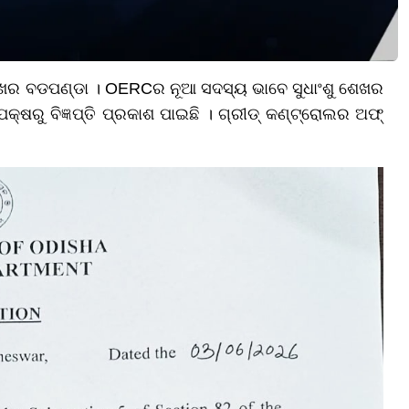
ଖର ବଡପଣ୍ଡା । OERCର ନୂଆ ସଦସ୍ୟ ଭାବେ ସୁଧାଂଶୁ ଶେଖର
କ୍ଷରୁ ବିଜ୍ଞପ୍ତି ପ୍ରକାଶ ପାଇଛି । ଗ୍ରୀଡ୍ କଣ୍ଟ୍ରୋଲର ଅଫ୍