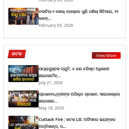
ତଲାବିରା-୧ କୋଲ୍ ବ୍ଲକ୍‌ରେ ପୁଣି ପଶିଲା ସିବିଆଇ, ୨୨
ଜଣଙ୍...
February 03, 2026
କଟକ
View More
ପାଠ୍ୟପୁସ୍ତକ ତ୍ରୁଟି, ୪ ଜଣ ବରିଷ୍ଠ ଅଧିକାରୀ
ହାଇକୋର୍ଟଙ୍...
July 21, 2026
ପ୍ରଧାନମନ୍ତ୍ରୀଙ୍କ ଅପିଲ୍‌ର ପ୍ରଭାବ, ସାଇକେଲ୍‌ରେ
ହାଇକୋର...
May 18, 2026
Cuttack Fire : କଟକ LIC ଅଫିସରେ ଭୟଙ୍କର
ଅଗ୍ନିକାଣ୍ଡ, ପ...