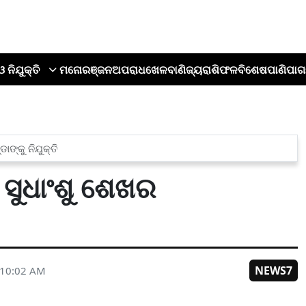
ଓ ନିଯୁକ୍ତି
ମନୋରଞ୍ଜନ
ଅପରାଧ
ଖେଳ
ବାଣିଜ୍ୟ
ରାଶିଫଳ
ବିଶେଷ
ପାଣିପାଗ
ଙ୍କୁ ନିଯୁକ୍ତି
ସୁଧାଂଶୁ ଶେଖର
NEWS7
 10:02 AM