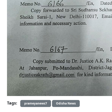
Tags:
prameyanews7
Odisha News