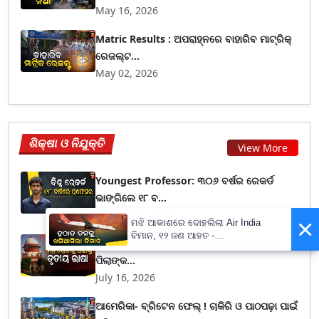
May 16, 2026
Matric Results : ଅପରାହ୍ନରେ ବାହାରିବ ମାଟ୍ରିକ୍
ରେଜଲ୍ଟ...
May 02, 2026
ଶିକ୍ଷା ଓ ନିଯୁକ୍ତି
View More
Youngest Professor: ୩୦୬ ବର୍ଷର ରେକର୍ଡ
ଭାଙ୍ଗିଲେ ୧୮ ବ...
August 03, 2026
×
ମଝି ଆକାଶରେ ଦୋହଲିଲା Air India
ବିମାନ, ୧୨ ଜଣ ଆହତ -
କେନ୍ଦ୍ର ସରକାରଙ୍କୁ ସୁପ୍ରିମକୋର୍ଟଙ୍କ ପରାମର୍ଶ,
PrameyaNews7
ପିଲାଙ୍କ...
July 16, 2026
ଆମେରିକା- ବ୍ରିଟେନ ଫେଲ୍ ! ଚାକିରି ଓ ପାଠପଢ଼ା ପାଇଁ