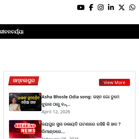
ଜୀବନଚର୍ଯ୍ୟା
ସମ୍ବଲପୁର
View More
Asha Bhosle Odia song: ଜହ୍ନ ଗୋ ତୁମେ
ଝୁରନା ଠାରୁ ବନ୍...
April 12, 2026
ଜୟପୁର ସୁନା ଡକାୟତି ଘଟଣାରେ ରହିଛି କି ହାତ ?
ରିମାଣ୍ଡରେ...
February 06, 2026