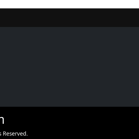
er
m
s Reserved.