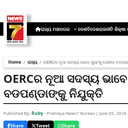
ରାଜ୍ୟ
ମହାନଗର
ଦେଶ
ବିଦେଶ
ରାଜନୀତି
ଶିକ୍ଷା 
Home
ରାଜ୍ୟ
OERCର ନୂଆ ସଦସ୍ୟ ଭାବେ ସୁଧାଂଶୁ ଶେଖର ବଡପଣ୍ଡା
OERCର ନୂଆ ସଦସ୍ୟ ଭାବେ 
ବଡପଣ୍ଡାଙ୍କୁ ନିଯୁକ୍ତି
Ruby
Published By:
- Prameya-News7 Bureau | June 05, 2026
Share
Tweet
Share