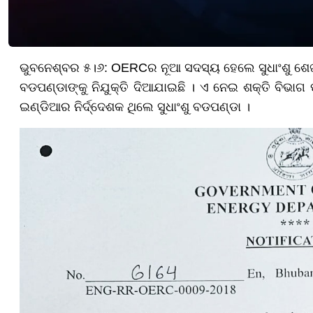
ଭୁବନେଶ୍ବର ୫।୬: OERCର ନୂଆ ସଦସ୍ୟ ହେଲେ ସୁଧାଂଶୁ ଶେ
ବଡପଣ୍ଡାଙ୍କୁ ନିଯୁକ୍ତି ଦିଆଯାଇଛି । ଏ ନେଇ ଶକ୍ତି ବିଭାଗ ପ
ଇଣ୍ଡିଆର ନିର୍ଦ୍ଦେଶକ ଥିଲେ ସୁଧାଂଶୁ ବଡପଣ୍ଡା ।