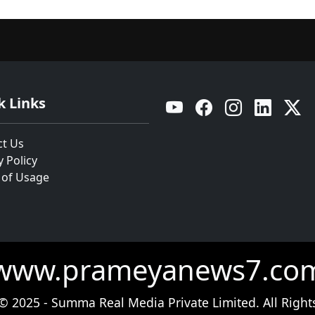
k Links
YouTube
Facebook
Instagram
Linkedin
Twitt
ct Us
y Policy
 of Usage
www.prameyanews7.co
© 2025 - Summa Real Media Private Limited. All Right