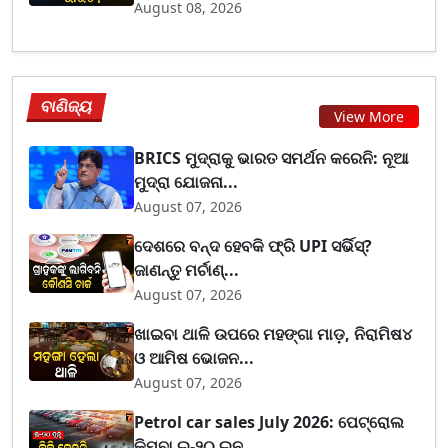
August 08, 2026
ବାଣିଜ୍ୟ
View More
BRICS ମୁଦ୍ରାକୁ ଭାରତ ସମର୍ଥନ କରେନି: ନୂଆ
ମୁଦ୍ରା ଯୋଜନା...
August 07, 2026
ଦେଶରେ ବନ୍ଦ ହେବକି ଫ୍ରି UPI ସର୍ଭିସ୍?
ଜାଣନ୍ତୁ ମର୍ଚାଣ୍...
August 07, 2026
ଖାଇବା ଥାଳି ଉପରେ ମହଙ୍ଗା ମାଡ଼, ନିରାମିଷ୪
ଓ ଆମିଷ ଭୋଜନ...
August 07, 2026
Petrol car sales July 2026: ପେଟ୍ରୋଲ
କିମ୍ବା ଇ-୨୦ ଇନ...