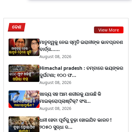
ଦେଶ
View More
ମାତୃତ୍ୱକୁ ନେଇ ସ୍ମୃତି ଇରାନୀଙ୍କ ଭାବପ୍ରବଣ
ବାର୍ତ୍ତା......
August 08, 2026
Himachal pradesh : ଚମ୍ବାରେ ଭୟଙ୍କର
ଦୁର୍ଘଟଣା; ୧୦୦ ଫ...
August 08, 2026
ଖାଦ୍ୟ ସହ ଆମ ଶରୀରକୁ ଯାଉଛି କି
ମାଇକ୍ରୋପ୍ଲାଷ୍ଟିକ୍? ସଂସ...
August 08, 2026
ଧନୀ ହେବା ପୂର୍ବରୁ ବୁଢ଼ା ହୋଇଯିବ ଭାରତ !
୨୦୫୦ ସୁଦ୍ଧା ଦ...