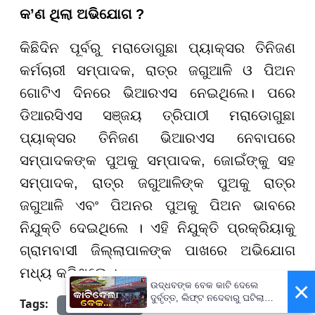
କ’ଣ ଥିଲା ଅଭିଯୋଗ ?
କିଛିଦିନ ପୂର୍ବରୁ ମରାଡୋଗୁଛା ପ୍ୟାକ୍ସର ତିନିଜଣ
କର୍ମଚାରୀ ସମ୍ପାଦକ, ରାତ୍ର ଜଗୁଆଳି ଓ ପିଅନ
ଗୋଟିଏ ଦିନରେ ଭିଆରଏସ ନେଇଥିଲେ। ପରେ
ଡିଆରସିଏସ ସଞ୍ଜୟ ତ୍ରିପାଠୀ ମରାଡୋଗୁଛା
ପ୍ୟାକ୍ସର ତିନିଜଣ ଭିଆରଏସ ନେବାପରେ
ସମ୍ପାଦକଙ୍କ ପୁଅକୁ ସମ୍ପାଦକ, ଜୋଇଁଙ୍କୁ ସହ
ସମ୍ପାଦକ, ରାତ୍ର ଜଗୁଆଳିଙ୍କ ପୁଅକୁ ରାତ୍ର
ଜଗୁଆଳି ଏବଂ ପିଅନର ପୁଅକୁ ପିଅନ ଭାବରେ
ନିଯୁକ୍ତି ଦେଇଥିଲେ । ଏହି ନିଯୁକ୍ତି ପ୍ରକ୍ରିୟାକୁ
ଗ୍ରାମବାସୀ ଜିଲ୍ଲାପାଳଙ୍କ ପାଖରେ ଅଭିଯୋଗ
ମଧ୍ୟ କରିଥିଲେ ।
×
ଉଦ୍ଧବଙ୍କ ବେକ କାଟି ଦେଲେ
ଦୁର୍ବୃତ୍ତ, ଲିଫ୍ଟ ନଦେବାରୁ ଘଟିଲା
Tags:
prameyanews7
ଘଟଣା...