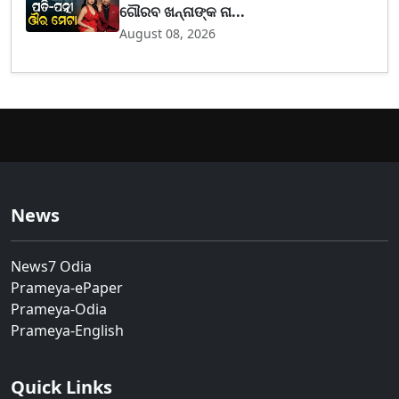
ଗୌରବ ଖନ୍ନାଙ୍କ ନା...
August 08, 2026
News
News7 Odia
Prameya-ePaper
Prameya-Odia
Prameya-English
Quick Links