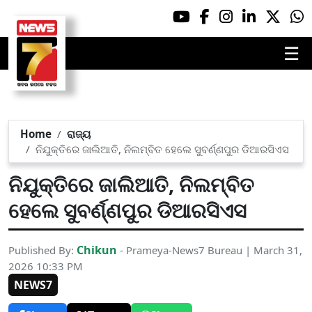
☰
Home
ରାଜ୍ୟ
ନିଯୁକ୍ତିରେ ଜାଲିଆତି, ନିଲମ୍ବିତ ହେଲେ ସୁବର୍ଣ୍ଣପୁର ଡିଆରସିଏସ
ନିଯୁକ୍ତିରେ ଜାଲିଆତି, ନିଲମ୍ବିତ
ହେଲେ ସୁବର୍ଣ୍ଣପୁର ଡିଆରସିଏସ
Chikun
Published By:
- Prameya-News7 Bureau | March 31,
2026 10:33 PM
NEWS7