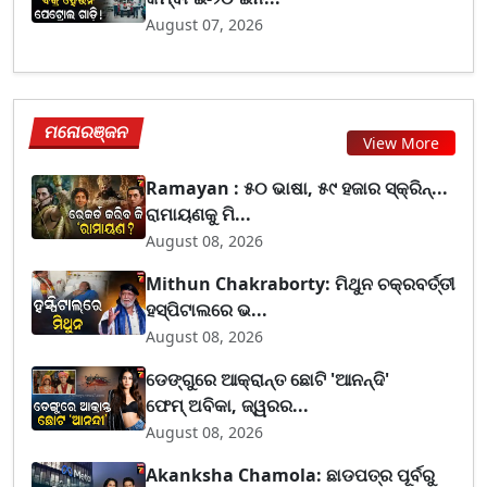
August 07, 2026
ମନୋରଞ୍ଜନ
View More
Ramayan : ୫୦ ଭାଷା, ୫୯ ହଜାର ସ୍କ୍ରିନ୍...
ରାମାୟଣକୁ ମି...
August 08, 2026
Mithun Chakraborty: ମିଥୁନ ଚକ୍ରବର୍ତ୍ତୀ
ହସ୍ପିଟାଲରେ ଭ...
August 08, 2026
ଡେଙ୍ଗୁରେ ଆକ୍ରାନ୍ତ ଛୋଟି 'ଆନନ୍ଦି'
ଫେମ୍‌ ଅବିକା, ଜ୍ୱରର...
August 08, 2026
Akanksha Chamola: ଛାଡପତ୍ର ପୂର୍ବରୁ