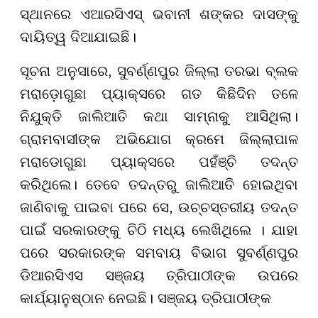
ସ୍ଥାନରେ ଏଆରସିଏସ୍ ଭବାନୀ ଶଙ୍କର ଦାସଙ୍କୁ
ଦାୟିତ୍ୱ ଦିଆଯାଇଛି।
ସୂଚନା ଅନୁସାରେ, ସୁବର୍ଣ୍ଣପୁର ଜିଲ୍ଲା ତରଭା ବ୍ଲକ
ମରାଡ଼ୋଗୁଛା ପ୍ୟାକ୍ସରେ ଗତ କିଛିଦିନ ତଳେ
ନିଯୁକ୍ତି ଜାଲିଆତି କଥା ସାମ୍ନାକୁ ଆସିଥିଲା।
ଗ୍ରାମବାସୀଙ୍କ ଅଭିଯୋଗ କ୍ରମେ ଜିଲ୍ଲାପାଳ
ମରାଡୋଗୁଛା ପ୍ୟାକ୍ସରେ ପହଁଞ୍ଚି ତଦନ୍ତ
କରିଥିଲେ। ତେବେ ତଦନ୍ତରୁ ଜାଲିଆତି ହୋଇଥିବା
ଜାଣିବାକୁ ପାଇବା ପରେ ସେ, ଉଚ୍ଚସ୍ତରୀୟ ତଦନ୍ତ
ପାଇଁ ସରକାରଙ୍କୁ ଚିଠି ମଧ୍ୟ ଲେଖିଥିଲେ । ଯାହା
ପରେ ସରକାରଙ୍କ ସମବାୟ ବିଭାଗ ସୁବର୍ଣ୍ଣପୁର
ଡିଆରସିଏସ ସଞ୍ଜୟ ତ୍ରିପାଠୀଙ୍କ ଉପରେ
କାର୍ଯ୍ୟାନୁଷ୍ଠାନ ନେଇଛି।
ସଞ୍ଜୟ ତ୍ରିପାଠୀଙ୍କ