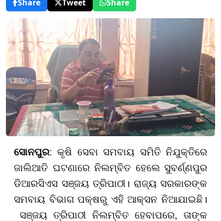
Share
Tweet
Share
ସୋନପୁର
: କୃଷି ସେବା ସମବାୟ ସମିତି ନିଯୁକ୍ତିରେ
ଜାଲିଆତି ଘଟଣାରେ ନିଲମ୍ବିତ ହେଲେ ସୁବର୍ଣ୍ଣପୁର
ଡିଆରସିଏସ ସଞ୍ଜୟ ତ୍ରିପାଠୀ। ରାଜ୍ୟ ସରକାରଙ୍କ
ସମବାୟ ବିଭାଗ ପକ୍ଷରୁ ଏହି ଆକ୍ସନ ନିଆଯାଇଛି।
ସଞ୍ଜୟ ତ୍ରିପାଠୀ ନିଲମ୍ବିତ ହେବାପରେ, ତାଙ୍କ