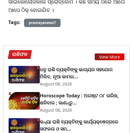
ସାଇକୋଲୋଜିକାଲ ପ୍ରୋବ୍ଲେମ । କିଛି ସମୟ ପରେ ଆପେ
ଆପେ ଠିକ୍ ହୋଇଯିବ ।
Tags:
prameyanews7
ରାଶିଫଳ
View More
ଧନୁ ରାଶି ବ୍ୟକ୍ତିଙ୍କୁ ଭାଗ୍ୟର ସହଯୋଗ
ମିଳିବ, ନୂଆ କାମର...
August 08, 2026
Horoscope Today : ଅଗଷ୍ଟ ୦୮ ତାରିଖ,
ଶନିବାର ; ଜାଣନ୍ତୁ...
August 08, 2026
କନ୍ୟା ରାଶି ବ୍ୟକ୍ତିଙ୍କୁ କାର୍ଯ୍ୟକ୍ଷେତ୍ରରେ
ସଫଳତା ଓ ସମ...