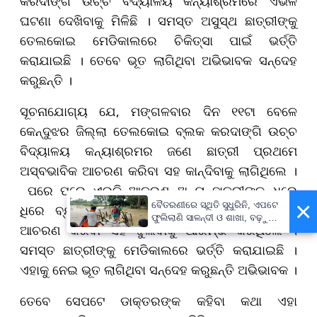
କରଦାଙ୍ଗି ଉଚ୍ଚ ବିଦ୍ୟାଳୟ କନ୍ୟାଶ୍ରମରେ ଏଭଳି
ଘଟଣା ଦେଖିବାକୁ ମିଳିଛି । ସମସ୍ତ ଅସୁସ୍ଥ ଛାତ୍ରୀଙ୍କୁ
ତେଲକୋଇ ମେଡିକାଲରେ ଚିକିତ୍ସା ପାଇଁ ଭର୍ତ୍ତି
କରାଯାଇଛି । ତେବେ ଭୂତ ଲାଗିଥିବା ଅଭିଭାବକ ସନ୍ଦେହ
କରୁଛନ୍ତି ।
ସୂଚନାଯୋଗ୍ୟ ଯେ, ମଙ୍ଗଳବାର ଦିନ ୧୧ଟା ବେଳେ
କେନ୍ଦୁଝର ଜିଲ୍ଲା ତେଲକୋଇ ବ୍ଲକ କରଦାଙ୍ଗି ଉଚ୍ଚ
ବିଦ୍ୟାଳୟ କନ୍ୟାଶ୍ରମର ଜଣେ ଛାତ୍ରୀ ପ୍ରଥମେ
ଅସ୍ବଭାବିକ ଆଚରଣ କରିବା ସହ କାନ୍ଦିବାକୁ ଲାଗିଥିଲେ ।
ପରେ ପରେ ଏଭଳି ଆଚରଣ ଅନ୍ୟ ଛାତ୍ରୀଙ୍କୁ ଧିରେ
×
ବୈତରଣୀରେ ସ୍ଥିତି ସୁଧୁରିନି, ଏପଟେ
ଧିରେ ବ୍ୟାପିବାକୁ ଲାଗିଥିଲା । ସେମାନେ ଅସ୍ବଭାବିକ
ଫୁଲିଲାଣି ସାଳନ୍ଦୀ ଓ ଶାଖା, ବଢ଼ୁଛି
ଆଚରଣ କରିବା ସହ ଝୁଲିବାକୁ ଆରମ୍ଭ କରିଥିଲେ ।
ବନ୍ୟା ଭୟ
ସମସ୍ତ ଛାତ୍ରୀଙ୍କୁ ମେଡିକାଲରେ ଭର୍ତ୍ତି କରାଯାଇଛି ।
ଏହାକୁ ନେଇ ଭୂତ ଲାଗିଥିବା ସନ୍ଦେହ କରୁଛନ୍ତି ଅଭିଭାବକ ।
ତେବେ ସେପଟେ ଡାକ୍ତରଙ୍କ କହିବା କଥା ଏହା