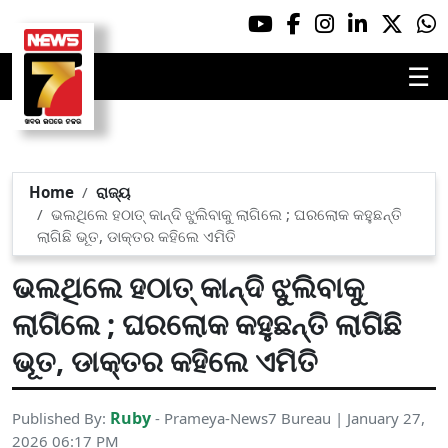
☰
Home
ରାଜ୍ୟ
ଭଲଥିଲେ ହଠାତ୍ କାନ୍ଦି ଝୁଲିବାକୁ ଲାଗିଲେ ; ଘରଲୋକ କହୁଛନ୍ତି
ଲାଗିଛି ଭୂତ, ଡାକ୍ତର କହିଲେ ଏମିତି
ଭଲଥିଲେ ହଠାତ୍ କାନ୍ଦି ଝୁଲିବାକୁ
ଲାଗିଲେ ; ଘରଲୋକ କହୁଛନ୍ତି ଲାଗିଛି
ଭୂତ, ଡାକ୍ତର କହିଲେ ଏମିତି
Ruby
Published By:
- Prameya-News7 Bureau | January 27,
2026 06:17 PM