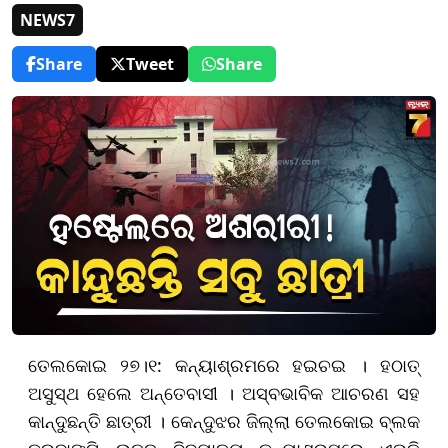
NEWS7
Share
Tweet
Share
ତେଲକୋଇ ୨୭।୧: କନ୍ୟାଶ୍ରମରେ ହଇଚଇ । ହଠାତ୍
ଅସୁସ୍ଥ ହେଲେ ଅନ୍ତେବାସୀ । ଅସ୍ବଭାବିକ ଆଚରଣ ସହ
କାନ୍ଦୁଛନ୍ତି ଛାତ୍ରୀ । କେନ୍ଦୁଝର ଜିଲ୍ଲା ତେଲକୋଇ ବ୍ଲକ