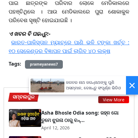
ପାଇ ଛାତ୍ରଙ୍କ ପରିବାର ଲୋକେ ମେଡିକାଲରେ
ପହଞ୍ଚିଥିଲେ । ଆଉ ମେଡିକାଲରେ ପୁରା ଶୋକାକୁଳ
ପରିବେଶ ସୃଷ୍ଟି ହୋଇଯାଇଛି ।
ଏ ଖବର ବି ପଢନ୍ତୁ:-
​​​​​​​
ଭାରତ-ପାକିସ୍ତାନ ମ୍ୟାଚ୍‌ରେ ପାଣି ଭଳି ଟଙ୍କା ଖର୍ଚ୍ଚ :
୧୦ ସେକେଣ୍ଡର ବିଜ୍ଞାପନ ପାଇଁ ଲାଗିବ ୪୦ ଲକ୍ଷ
Tags:
prameyanews7
×
ଜଗତର ନାଥ ଜଗନ୍ନାଥଙ୍କୁ ପୁଣି
ଅସମ୍ମାନ, ଦେଖନ୍ତୁ ସଂପୂର୍ଣ୍ଣ ଭିଡିଓ
ସମ୍ବଲପୁର
View More
Asha Bhosle Odia song: ଜହ୍ନ ଗୋ
ତୁମେ ଝୁରନା ଠାରୁ ବନ୍...
April 12, 2026