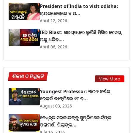
President of India to visit odisha:
ରାଉରକେଲାରେ ୪ ପ...
April 12, 2026
IED Blast: ସରଣ୍ଡାରେ ଲୁଚିଛି ମିସିର ବେସରା,
ତାକୁ ଧରିବା...
April 06, 2026
ଶିକ୍ଷା ଓ ନିଯୁକ୍ତି
View More
Youngest Professor: ୩୦୬ ବର୍ଷର
ରେକର୍ଡ ଭାଙ୍ଗିଲେ ୧୮ ବ...
August 03, 2026
କେନ୍ଦ୍ର ସରକାରଙ୍କୁ ସୁପ୍ରିମକୋର୍ଟଙ୍କ
ପରାମର୍ଶ, ପିଲାଙ୍କ...
July 16, 2026