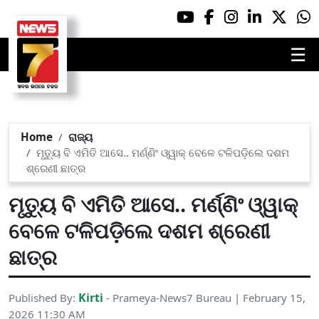
☰
Home
ରାଜ୍ୟ
ମୃତ୍ୟୁ ବି ଏମିତି ଆସେ.. ମର୍ଣ୍ଣିଂ ଓ୍ୱାକ୍ ବେଳେ ଟଳିପଡ଼ିଲେ ଦଶମ
ଶ୍ରେଣୀ ଛାତ୍ର
ମୃତ୍ୟୁ ବି ଏମିତି ଆସେ.. ମର୍ଣ୍ଣିଂ ଓ୍ୱାକ୍
ବେଳେ ଟଳିପଡ଼ିଲେ ଦଶମ ଶ୍ରେଣୀ
ଛାତ୍ର
Kirti
Published By:
- Prameya-News7 Bureau | February 15,
2026 11:30 AM