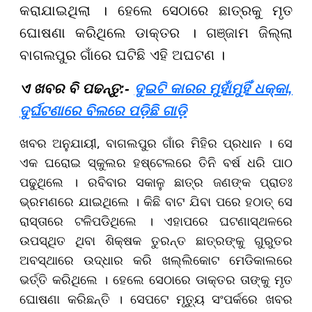
କରାଯାଇଥିଲା । ହେଲେ ସେଠାରେ ଛାତ୍ରକୁ ମୃତ
ଘୋଷଣା କରିଥିଲେ ଡାକ୍ତର । ଗଞ୍ଜାମ ଜିଲ୍ଲା
ବାଗଲପୁର ଗାଁରେ ଘଟିଛି ଏହି ଅଘଟଣ ।
ଏ ଖବର ବି ପଢନ୍ତୁ:-
ଦୁଇଟି କାରର ମୁହାଁମୁହିଁ ଧକ୍କା,
ଦୁର୍ଘଟଣାରେ ବିଲରେ ପଡି଼ଛି ଗାଡ଼ି
ଖବର ଅନୁଯାୟୀ, ବାଗଲପୁର ଗାଁର ମିହିର ପ୍ରଧାନ । ସେ
ଏକ ଘରୋଇ ସ୍କୁଲର ହଷ୍ଟେଲରେ ତିନି ବର୍ଷ ଧରି ପାଠ
ପଢୁଥିଲେ । ରବିବାର ସକାଳୁ ଛାତ୍ର ଜଣଙ୍କ ପ୍ରାତଃ
ଭ୍ରମଣରେ ଯାଇଥିଲେ । କିଛି ବାଟ ଯିବା ପରେ ହଠାତ୍‌ ସେ
ରାସ୍ତାରେ ଟଳିପଡିଥିଲେ । ଏହାପରେ ଘଟଣାସ୍ଥଳରେ
ଉପସ୍ଥିତ ଥିବା ଶିକ୍ଷକ ତୁରନ୍ତ ଛାତ୍ରଙ୍କୁ ଗୁରୁତର
ଅବସ୍ଥାରେ ଉଦ୍ଧାର କରି ଖଲ୍ଲିକୋଟ ମେଡିକାଲରେ
ଭର୍ତ୍ତି କରିଥିଲେ । ହେଲେ ସେଠାରେ ଡାକ୍ତର ତାଙ୍କୁ ମୃତ
ଘୋଷଣା କରିଛନ୍ତି । ସେପଟେ ମୃତ୍ୟୁ ସଂପର୍କରେ ଖବର