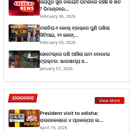
ଜୟପୁର ସୁନା ଡକାୟତି ଘଟଣାରେ ରହିଛି କି ହାତ
? ରିମାଣ୍ଡରେ...
February 06, 2026
ତଲାବିରା-୧ କୋଲ୍ ବ୍ଲକ୍‌ରେ ପୁଣି ପଶିଲା
ସିବିଆଇ, ୨୨ ଜଣଙ୍...
February 03, 2026
ହୋଟେଲ୍‌ରେ ପଶି ଆସିଲା ଇଟା ବୋଝେଇ
ଟ୍ରାକ୍ଟର: ଭାରସାମ୍ୟ ହ...
January 07, 2026
ରାଉରକେଲା
View More
President visit to odisha:
ରାଉରକେଲାରେ ୪ ପ୍ରକଳ୍ପର ଲ...
April 19, 2026