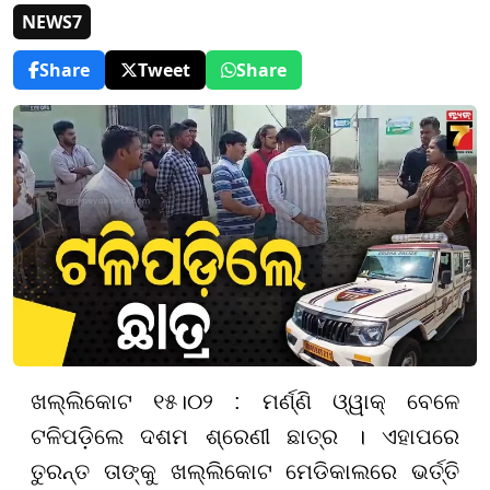
NEWS7
Share
Tweet
Share
ଖଲ୍ଲିକୋଟ ୧୫।୦୨ : ମର୍ଣ୍ଣି ଓ୍ୱାକ୍ ବେଳେ
ଟଳିପଡ଼ିଲେ ଦଶମ ଶ୍ରେଣୀ ଛାତ୍ର । ଏହାପରେ
ତୁରନ୍ତ ତାଙ୍କୁ ଖଲ୍ଲିକୋଟ ମେଡିକାଲରେ ଭର୍ତ୍ତି