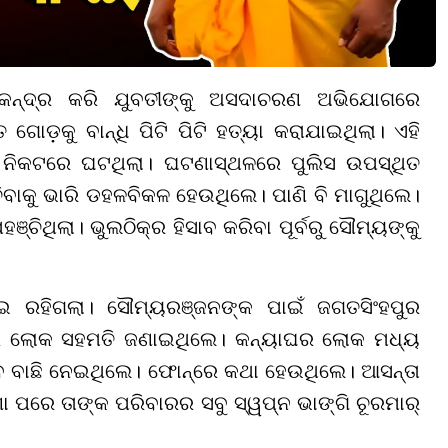
 କେନ୍ଦ୍ର କରି ଯୁବତୀଙ୍କୁ ଅସଦାଚରଣ ଅଭିଯୋଗରେ
ଗୋଡ଼କୁ ବାନ୍ଧି ପିଟି ପିଟି ହତ୍ୟା କରାଯାଇଥିଲା। ଏହି
ଜ ନିକଟରେ ଘଟଥିଲା। ଘଟଣାସ୍ଥଳରେ ପୁଲିସ ଉପସ୍ଥିତ
ଚିବାକୁ ଭାରି ଡହଳବିକଳ ହେଉଥିଲେ। ପାଣି ବି ମାଗୁଥିଲେ।
ଥିଲା। ଭୁଲଠିକ୍ର ହିସାବ କରିବା ପୂର୍ବରୁ ସୌମ୍ୟଙ୍କୁ
ଇ ରହିଗଲା। ସୌମ୍ୟରଞ୍ଜନଙ୍କ ପାଇଁ ଜଗତସିଂହପୁର
ବାର ଲୋକ ସହମତି ଜଣାଇଥିଲେ। କନ୍ୟାଘର ଲୋକ ମଧ୍ୟ
ବେ ବାଛି ନେଇଥିଲେ। ଫୋନ୍ରେ କଥା ହେଉଥିଲେ। ଆସନ୍ତା
ା ପରେ ତାଙ୍କ ପରିବାରର ସବୁ ସ୍ୱପ୍ନ ଭାଙ୍ଗି ଚୂରମାର୍