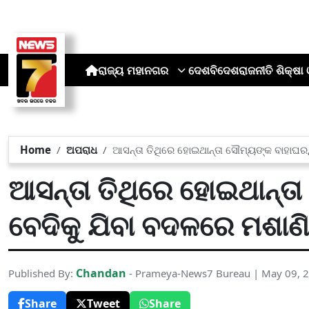
ରାଜ୍ୟ
ମହାନଗର
ଦେଶ
ବିଦେଶ
ରାଜନୀତି
ଶିକ୍ଷା 
Home
ଅପରାଧ
ଆସନ୍ତା ତିଥିରେ ହୋଇଥାନ୍ତା ସୌମ୍ୟଙ୍କ ବାହାଘର
ଆସନ୍ତା ତିଥିରେ ହୋଇଥାନ୍ତ
ବେଦିକୁ ଯିବା ବଦଳରେ ମଶାଣ
Chandan
Published By:
- Prameya-News7 Bureau | May 09, 
Share
Tweet
Share