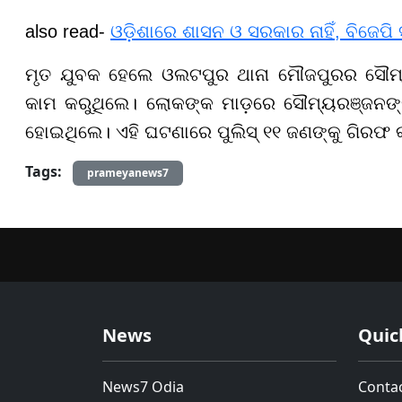
also read-
ଓଡ଼ିଶାରେ ଶାସନ ଓ ସରକାର ନାହିଁ, ବିଜେପି 
ମୃତ ଯୁବକ ହେଲେ ଓଲଟପୁର ଥାନା ମୌଜପୁରର ସୌମ୍ୟ
କାମ କରୁଥିଲେ। ଲୋକଙ୍କ ମାଡ଼ରେ ସୌମ୍ୟରଞ୍ଜନଙ୍
ହୋଇଥିଲେ। ଏହି ଘଟଣାରେ ପୁଲିସ୍ ୧୧ ଜଣଙ୍କୁ ଗିରଫ କ
Tags:
prameyanews7
News
Quic
News7 Odia
Conta