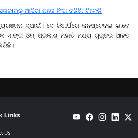
ସରକାରକୁ ଆସିବା ପରେ ହିଂସା ବଢିଛି: ବିଜେଡି
ରଞ୍ଜନ ସ୍ପାଇଁ। ସେ ଜିଆର୍ପିରେ କନଷ୍ଟେବଲ ଭାବେ
କ ସାଙ୍ଗ ଓମ୍ ପ୍ରକାଶ ମହାତି ମଧ୍ୟ ଗୁରୁତର ଆହତ
ରିଛି।
k Links
YouTube
Facebook
Instagram
Linkedin
Twitt
ct Us