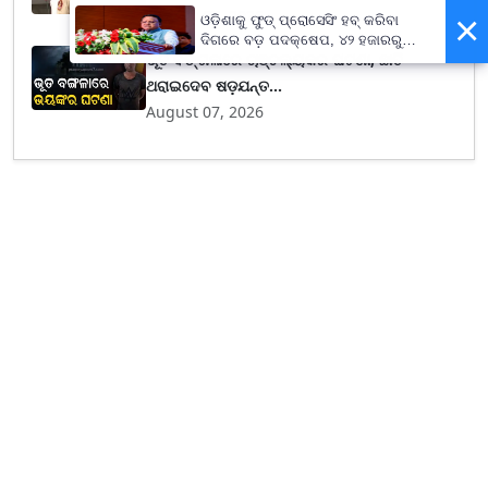
August 07, 2026
×
ଓଡ଼ିଶାକୁ ଫୁଡ୍ ପ୍ରୋସେସିଂ ହବ୍ କରିବା
ଦିଗରେ ବଡ଼ ପଦକ୍ଷେପ, ୪୨ ହଜାରରୁ
ଭୂତ ବଙ୍ଗଳାରେ ଚାଞ୍ଚଲ୍ୟକର ଘଟଣା, ଛାତି
ଅଧିକ ନିଯୁକ୍ତି ସୁଯୋଗ
ଥରାଇଦେବ ଷଡ଼ଯନ୍ତ...
August 07, 2026