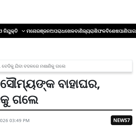
ଓ ନିଯୁକ୍ତି
ମନୋରଞ୍ଜନ
ଅପରାଧ
ଖେଳ
ବାଣିଜ୍ୟ
ରାଶିଫଳ
ବିଶେଷ
ପାଣିପାଗ
, ବେଦିକୁ ଯିବା ବଦଳରେ ମଶାଣିକୁ ଗଲେ
ା ସୌମ୍ୟଙ୍କ ବାହାଘର,
ିକୁ ଗଲେ
NEWS7
2026 03:49 PM