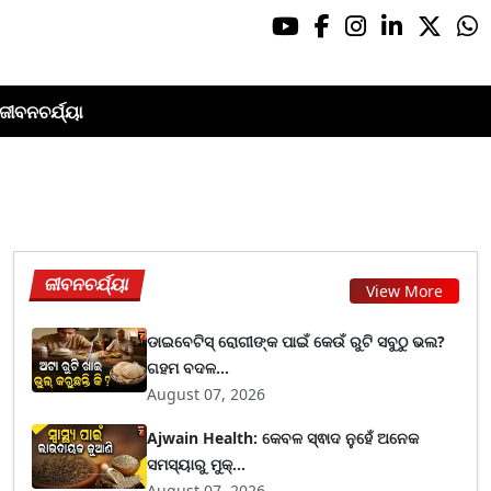
ଜୀବନଚର୍ଯ୍ୟା
ଜୀବନଚର୍ଯ୍ୟା
View More
ଡାଇବେଟିସ୍ ରୋଗୀଙ୍କ ପାଇଁ କେଉଁ ରୁଟି ସବୁଠୁ ଭଲ?
ଗହମ ବଦଳ...
August 07, 2026
Ajwain Health: କେବଳ ସ୍ଵାଦ ନୁହେଁ ଅନେକ
ସମସ୍ୟାରୁ ମୁକ୍...
August 07, 2026