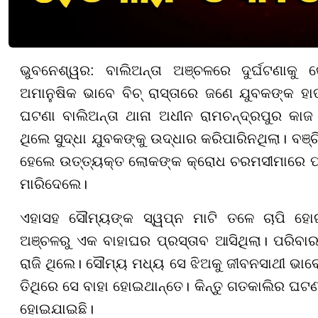
ଭୁବନେଶ୍ୱର: ବାଲିଅନ୍ତା ଅଞ୍ଚଳରେ ଦୁର୍ଘଟଣାକୁ
ଅମାନୁଷିକ ଭାବେ ବିଚ୍ ରାସ୍ତାରେ ଜଣେ ଯୁବକଙ୍କ ହାତ 
ଘଟଣା ବାଲିଅନ୍ତା ଥାନା ଅଧୀନ ରାମଚନ୍ଦ୍ରପୁର କା
ଥିଲେ ସୁଦ୍ଧା ଯୁବକଙ୍କୁ ଉଦ୍ଧାର କରିପାରିନଥିଲା। ବଞ୍
ହେଲେ ଉତ୍ତ୍ୟକ୍ତ ଲୋକଙ୍କ କ୍ରୋଧ ଚରମସୀମାରେ ପହଞ୍ଚି
ମାରିଦେଲେ।
ଏହାସହ ସୌମ୍ୟଙ୍କ ସ୍ୱପ୍ନ ମାଟି ତଳେ ଚାପି ହୋ
ଅଞ୍ଚଳରୁ ଏକ ବାହାଘର ପ୍ରସ୍ତାବ ଆସିଥିଲା। ପରି
ରାଜି ଥିଲେ। ସୌମ୍ୟ ମଧ୍ୟ ସେ ଝିଅକୁ ଜୀବନସାଥୀ ଭା
ତିଥିରେ ସେ ବାହା ହୋଇଥାନ୍ତେ। କିନ୍ତୁ ଗତକାଲିର ଘଟଣ
ହୋଇଯାଇଛି।