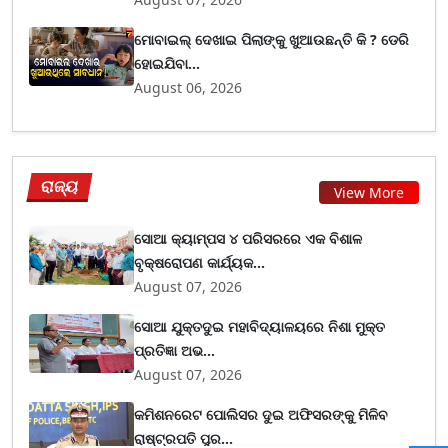
ମୋବାଇଲ୍ ଦେଖାଇ ପିଲାଙ୍କୁ ଖୁଆଉଛନ୍ତି କି ? ଡେରି
ହୋଇଯିବା...
August 06, 2026
ରାଜ୍ୟ
View More
ସୋଆ କ୍ୟାମ୍ପସ ୪ ପରିସରରେ ଏକ ବିଶାଳ
ବୃକ୍ଷରୋପଣ କାର୍ଯ୍ୟକ...
August 07, 2026
ସୋଆ ଯୁକ୍ତଦୁଇ ମହାବିଦ୍ୟାଳୟରେ ନିଶା ମୁକ୍ତ
ପ୍ରତିଜ୍ଞା ଅଭ...
August 07, 2026
କମିଶନରେଟ ପୋଲିସର ଦୁଇ ଅଫିସରଙ୍କୁ ମିଳିବ
ରାଷ୍ଟ୍ରପତି ପୁର...